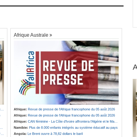
Gabon:
La dette du pays devrait atteindre 94 %
7
 une
du PIB après l'émission d'un euro-obligataire de
uter.
920 millions de dollars
Afrique Australe
u
Afrique:
Revue de presse de l'Afrique francophone du 05 août 2026
6
Afrique:
Revue de presse de l'Afrique francophone du 05 août 2026
Afrique:
CAN féminine - La Côte d'Ivoire affrontera l'Algérie et le Maroc fera face à l'Afrique du Sud en quarts
Namibie:
Plus de 8.000 enfants intégrés au système éducatif au pays
e
Angola:
Le Brent ouvre à 78,82 dollars le baril