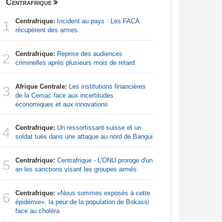
Centrafrique
Finance
Centrafrique:
Incident au pays - Les FACA
Congo-Br
1
1
récupèrent des armes
Des jeune
Centrafrique:
Reprise des audiences
Afrique d
2
2
criminelles après plusieurs mois de retard
préparati
confondu
Afrique Centrale:
Les institutions financières
3
Gabon:
L
de la Cemac face aux incertitudes
3
du PIB apr
économiques et aux innovations
920 millio
Centrafrique:
Un ressortissant suisse et un
4
Afrique d
soldat tués dans une attaque au nord de Bangui
4
leçon. L'A
Centrafrique:
Centrafrique - L'ONU proroge d'un
5
Sénégal
an les sanctions visant les groupes armés
5
la Commiss
d'exercic
Centrafrique:
«Nous sommes exposés à cette
6
épidémie», la peur de la population de Bokassi
Madagas
face au choléra
6
provoque 