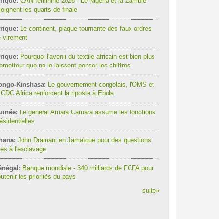
rique:
CAN féminine 2026 - Le Nigeria et la Zambie
joignent les quarts de finale
rique:
Le continent, plaque tournante des faux ordres
 virement
rique:
Pourquoi l'avenir du textile africain est bien plus
ometteur que ne le laissent penser les chiffres
ongo-Kinshasa:
Le gouvernement congolais, l'OMS et
 CDC Africa renforcent la riposte à Ebola
uinée:
Le général Amara Camara assume les fonctions
ésidentielles
hana:
John Dramani en Jamaïque pour des questions
ées à l'esclavage
énégal:
Banque mondiale - 340 milliards de FCFA pour
utenir les priorités du pays
suite
»