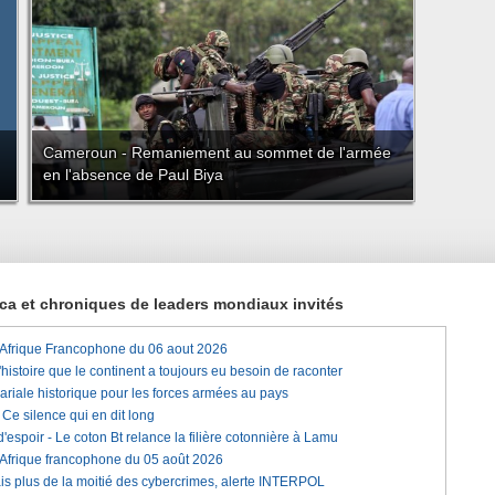
Cameroun - Remaniement au sommet de l'armée
en l'absence de Paul Biya
rica et chroniques de leaders mondiaux invités
'Afrique Francophone du 06 aout 2026
histoire que le continent a toujours eu besoin de raconter
lariale historique pour les forces armées au pays
e silence qui en dit long
'espoir - Le coton Bt relance la filière cotonnière à Lamu
'Afrique francophone du 05 août 2026
is plus de la moitié des cybercrimes, alerte INTERPOL