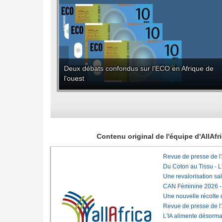
Deux débats confondus sur l'ECO en Afrique de
l'ouest
Contenu original de l'équipe d'AllAf
Revue de presse de l
Du Coton au Tissu - L'
Une revalorisation sa
CAN Féminine 2026 - C
Une nouvelle récolte d
Revue de presse de l
L'IA alimente désorma