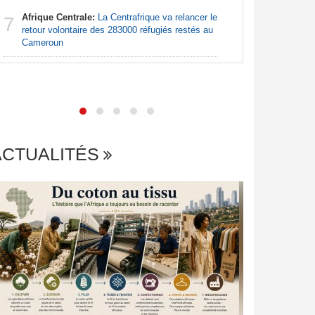
Afrique Centrale:
La Centrafrique va relancer le
7
Maroc:
É
retour volontaire des 283000 réfugiés restés au
7
investiss
Cameroun
ACTUALITÉS