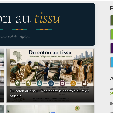
on au
tissu
ndustriel de l'Afrique
A
Af
Du coton au tissu - Reprendre le contrôle du récit
0
africain
B