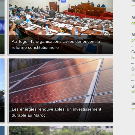
Af
re
Af
de
Af
pr
Au Togo, 43 organisations civiles dénoncent la
réforme constitutionnelle
C
le
G
pr
G
li
S
r
Les énergies renouvelables, un investissement
so
durable au Maroc