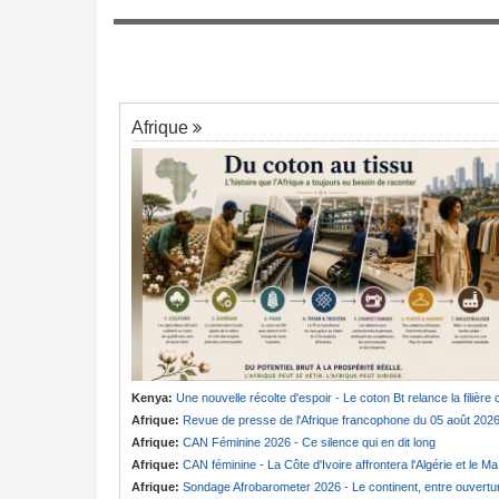
r de la stabilité
Afrique de l'Ouest:
Le Bénin nous donne
7
leçon. L'Afrique Francophone devrait l'éco
6 - Un colloque met
rselle de la pensée de
Afrique
Kenya:
Une nouvelle récolte d'espoir - Le coton Bt relance la filière cotonnière à Lam
Afrique:
Revue de presse de l'Afrique francophone du 05 août 202
Afrique:
CAN Féminine 2026 - Ce silence qui en dit long
Afrique:
CAN féminine - La Côte d'Ivoire affrontera l'Algérie et le Maroc fera face à l'Afrique du Sud en quarts
Afrique:
Sondage Afrobarometer 2026 - Le continent, entre ouverture commerciale et défiance migratoir