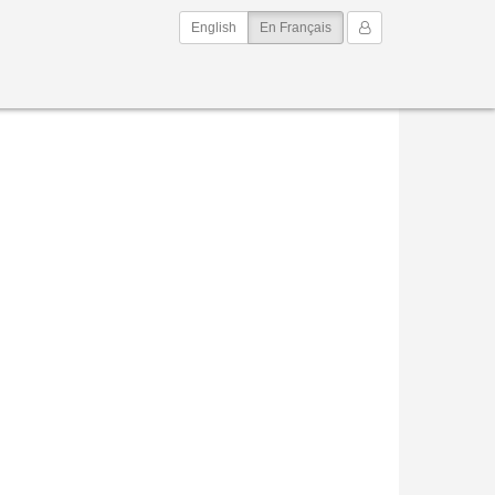
(current)
Mon Compte
English
En Français