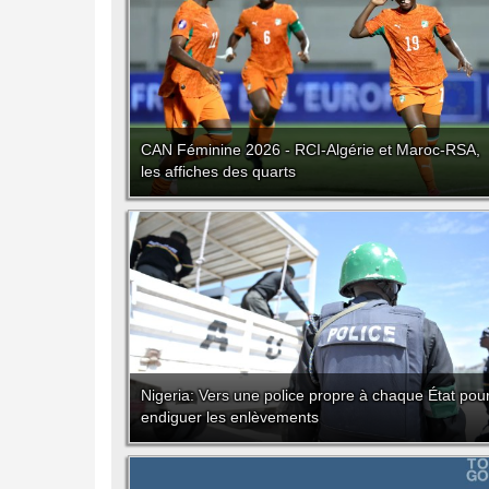
CAN Féminine 2026 - RCI-Algérie et Maroc-RSA,
les affiches des quarts
Nigeria: Vers une police propre à chaque État pou
endiguer les enlèvements