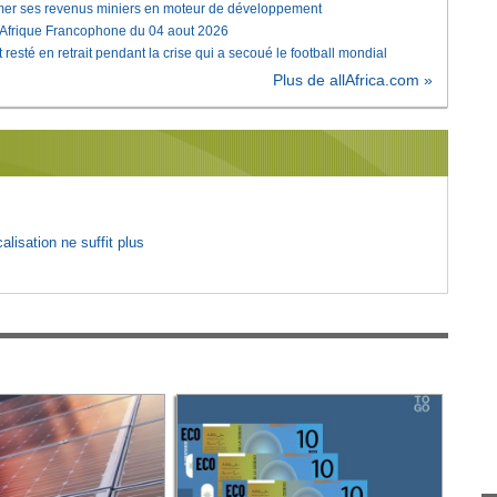
rmer ses revenus miniers en moteur de développement
'Afrique Francophone du 04 aout 2026
 resté en retrait pendant la crise qui a secoué le football mondial
Plus de allAfrica.com »
lisation ne suffit plus