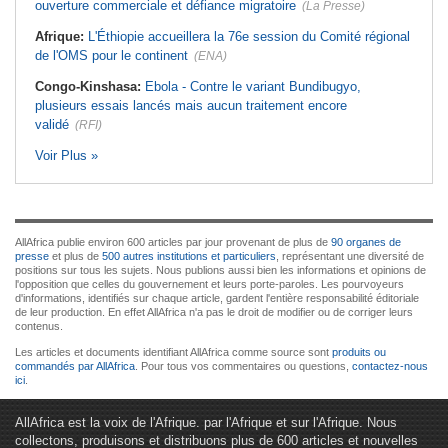
ouverture commerciale et défiance migratoire
(La Presse)
Afrique:
L'Éthiopie accueillera la 76e session du Comité régional
de l'OMS pour le continent
(ENA)
Congo-Kinshasa:
Ebola - Contre le variant Bundibugyo,
plusieurs essais lancés mais aucun traitement encore
validé
(RFI)
Voir Plus »
AllAfrica publie environ 600 articles par jour provenant de plus de
90 organes de
presse
et plus de
500 autres institutions et particuliers
, représentant une diversité de
positions sur tous les sujets. Nous publions aussi bien les informations et opinions de
l'opposition que celles du gouvernement et leurs porte-paroles. Les pourvoyeurs
d'informations, identifiés sur chaque article, gardent l'entière responsabilité éditoriale
de leur production. En effet AllAfrica n'a pas le droit de modifier ou de corriger leurs
contenus.
Les articles et documents identifiant AllAfrica comme source sont
produits ou
commandés par AllAfrica
. Pour tous vos commentaires ou questions,
contactez-nous
ici
.
AllAfrica est la voix de l'Afrique. par l'Afrique et sur l'Afrique. Nous
collectons, produisons et distribuons plus de 600 articles et nouvelles