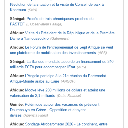
l'évolution de la situation et la visite du Conseil de paix à
Khartoum
(SNA)
Sénégal:
Procès de trois chroniqueurs proches du
PASTEF
(L'Observateur Paalga)
Afrique:
Visite du Président de la République et de la Première
Dame à Yamoussoukro
(Gabonews)
Afrique:
Le Forum de l'entrepreneuriat de Sept Afrique se veut
une plateforme de mobilisation des investissements
(APS)
Sénégal:
La Banque mondiale accorde un financement de 340
milliards FCFA pour accompagner l'Etat
(APS)
Afrique:
L'Angola participe à la 21e réunion du Partenariat
Afrique-Monde arabe au Caire
(ANGOP)
Afrique:
Moove lève 250 millions de dollars et atteint une
valorisation de 2,1 milliards
(Daba Finance)
Guinée:
Polémique autour des vacances du président
Doumbouya en Grèce - Opposition et citoyens
divisés
(Agenzia Fides)
Afrique:
Sondage Afrobarometer 2026 - Le continent, entre