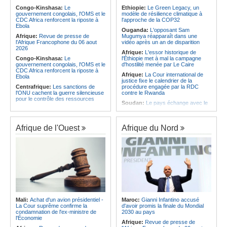
à Yamoussoukro
intégrés au système éducatif au
Congo-Kinshasa:
Le
Ethiopie:
Le Green Legacy, un
pays
gouvernement congolais, l'OMS et le
modèle de résilience climatique à
Afrique:
Le Forum de
CDC Africa renforcent la riposte à
l'approche de la COP32
l'entrepreneuriat de Sept Afrique se
Angola:
Le Brent ouvre à 78,82
Ebola
veut une plateforme de mobilisation
dollars le baril
Ouganda:
L'opposant Sam
des investissements
Afrique:
Revue de presse de
Mugumya réapparaît dans une
l'Afrique Francophone du 06 aout
vidéo après un an de disparition
2026
Afrique:
L'essor historique de
Congo-Kinshasa:
Le
l'Éthiopie met à mal la campagne
gouvernement congolais, l'OMS et le
d'hostilité menée par Le Caire
CDC Africa renforcent la riposte à
Afrique:
La Cour international de
Ebola
justice fixe le calendrier de la
Centrafrique:
Les sanctions de
procédure engagée par la RDC
l'ONU cachent la guerre silencieuse
contre le Rwanda
pour le contrôle des ressources
Soudan:
Le pays échange avec le
Congo-Kinshasa:
Un bateau sous
président de l'UA sur l'évolution de la
surveillance sanitaire à Bende-
situation et la visite du Conseil de
Bende
paix à Khartoum
Afrique de l'Ouest
Afrique du Nord
Afrique:
La Cour international de
Afrique:
L'Éthiopie accueillera la
justice fixe le calendrier de la
76e session du Comité régional de
procédure engagée par la RDC
l'OMS pour le continent
contre le Rwanda
Kenya:
Une nouvelle récolte
Afrique:
Visite du Président de la
d'espoir - Le coton Bt relance la
République et de la Première Dame
filière cotonnière à Lamu
à Yamoussoukro
Ile Maurice:
Une nouvelle
Afrique:
L'Angola participe à la 21e
perquisition effectuée chez «Kris»
réunion du Partenariat Afrique-
Chimajee
Monde arabe au Caire
Ile Maurice:
Sydney Pierre choisit
Mali:
Achat d'un avion présidentiel -
Maroc:
Gianni Infantino accusé
Congo-Kinshasa:
Ebola - Contre le
de rester au Parti travailliste malgré
La Cour suprême confirme la
d'avoir promis la finale du Mondial
variant Bundibugyo, plusieurs
sa révocation
condamnation de l'ex-ministre de
2030 au pays
essais lancés mais aucun traitement
l'Économie
Ile Maurice:
Le Fron Militan
Afrique:
Revue de presse de
encore validé
Progresis propose Chetan Baboolall