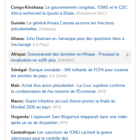
Congo-Kinshasa:
Le gouvernement congolais, l'OMS et le CDC
Africa renforcent la riposte à Ebola
(Présidence RDC)
Guinée:
Le général Amara Camara assume les fonctions
présidentielles
(Sidwaya)
Ghana:
John Dramani en Jamaïque pour des questions liées à
l'esclavage
(Le Pays)
Afrique:
Souveraineté des données en Afrique - Pourquoi la
localisation ne suffit plus
(InfoWire)
Sénégal:
Banque mondiale - 340 milliards de FCFA pour soutenir
les priorités du pays
(Le Soleil)
Mali:
Achat d'un avion présidentiel - La Cour suprême confirme
la condamnation de l'ex-ministre de l'Économie
(RFI)
Maroc:
Gianni Infantino accusé d'avoir promis la finale du
Mondial 2030 au pays
(RFI)
Ouganda:
L'opposant Sam Mugumya réapparaît dans une vidéo
après un an de disparition
(RFI)
Centrafrique:
Les sanctions de l'ONU cachent la guerre
silencieuse pour le contrôle des