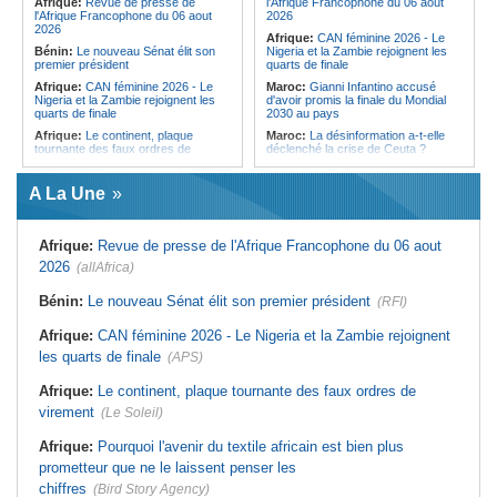
Afrique:
Revue de presse de
l'Afrique Francophone du 06 aout
Cameroun:
Plusieurs
comme leader de l'opposition
l'Afrique Francophone du 06 aout
2026
ressortissants expulsés des États-
2026
Afrique:
CAN féminine 2026 - Le
Unis redoutent un retour dans leur
Bénin:
Le nouveau Sénat élit son
Nigeria et la Zambie rejoignent les
pays
premier président
quarts de finale
Afrique:
CAN féminine 2026 - Le
Maroc:
Gianni Infantino accusé
Nigeria et la Zambie rejoignent les
d'avoir promis la finale du Mondial
quarts de finale
2030 au pays
Afrique:
Le continent, plaque
Maroc:
La désinformation a-t-elle
tournante des faux ordres de
déclenché la crise de Ceuta ?
virement
Afrique:
L'essor historique de
Guinée:
Le général Amara Camara
l'Éthiopie met à mal la campagne
A La Une
assume les fonctions présidentielles
d'hostilité menée par Le Caire
Ghana:
John Dramani en Jamaïque
Algérie:
France - L'affaire Mehdi
pour des questions liées à
Laribi relance la coopération
Afrique:
Revue de presse de l'Afrique Francophone du 06 aout
l'esclavage
policière contre le narcotrafic
2026
(allAfrica)
Sénégal:
Banque mondiale - 340
Afrique:
L'Angola participe à la 21e
milliards de FCFA pour soutenir les
réunion du Partenariat Afrique-
priorités du pays
Monde arabe au Caire
Bénin:
Le nouveau Sénat élit son premier président
(RFI)
Mali:
Achat d'un avion présidentiel -
Afrique:
Sondage Afrobarometer
La Cour suprême confirme la
2026 - Le continent, entre ouverture
Afrique:
CAN féminine 2026 - Le Nigeria et la Zambie rejoignent
condamnation de l'ex-ministre de
commerciale et défiance migratoire
les quarts de finale
(APS)
l'Économie
Afrique:
CAN Féminine 2026 - Ce
Guinée:
Le pays demande à la
silence qui en dit long
Afrique:
Le continent, plaque tournante des faux ordres de
France la restitution du crâne de
Bokar Biro et de trois de ses
virement
(Le Soleil)
proches
Afrique:
Pourquoi l'avenir du textile africain est bien plus
prometteur que ne le laissent penser les
chiffres
(Bird Story Agency)