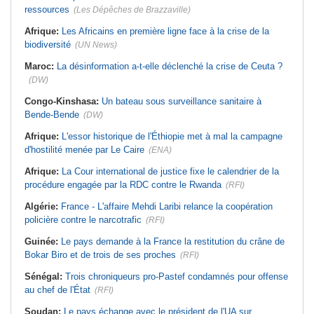
ressources
(Les Dépêches de Brazzaville)
Afrique:
Les Africains en première ligne face à la crise de la
biodiversité
(UN News)
Maroc:
La désinformation a-t-elle déclenché la crise de Ceuta ?
(DW)
Congo-Kinshasa:
Un bateau sous surveillance sanitaire à
Bende-Bende
(DW)
Afrique:
L'essor historique de l'Éthiopie met à mal la campagne
d'hostilité menée par Le Caire
(ENA)
Afrique:
La Cour international de justice fixe le calendrier de la
procédure engagée par la RDC contre le Rwanda
(RFI)
Algérie:
France - L'affaire Mehdi Laribi relance la coopération
policière contre le narcotrafic
(RFI)
Guinée:
Le pays demande à la France la restitution du crâne de
Bokar Biro et de trois de ses proches
(RFI)
Sénégal:
Trois chroniqueurs pro-Pastef condamnés pour offense
au chef de l'État
(RFI)
Soudan:
Le pays échange avec le président de l'UA sur