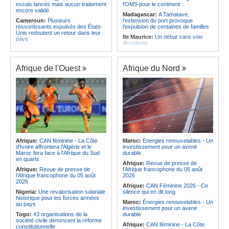
essais lancés mais aucun traitement
l'OMS pour le continent
encore validé
Madagascar:
A Tamatave,
Cameroun:
Plusieurs
l'extension du port provoque
ressortissants expulsés des États-
l'expulsion de centaines de familles
Unis redoutent un retour dans leur
Ile Maurice:
Un débat sans voix
pays
dissidente
Congo-Kinshasa:
Un bateau avec
Ile Maurice:
Révision des frais de la
une suspicion d'Ebola intercepté
FSC - La crainte d'un coup de froid
avant son arrivée à Kinshasa
sur la compétitivité
Afrique de l'Ouest
Afrique du Nord
Cameroun:
Une campagne de
Ile Maurice:
Fayzal Ally Beegun
sensibilisation menée dans les
dénonce des interpellations «sans
aéroports contre le trafic d'espèces
dignité»
protégées
Ile Maurice:
Migration - Le pays
Congo-Kinshasa:
« L'épidémie
face au défi de la main-d'oeuvre de
d'Ebola ne montre aucun signe de
demain
ralentissement »
Ile Maurice:
Plus d'émissions,
Centrafrique:
Reprise des
moins d'eau, toujours accro aux
audiences criminelles après
fossiles - Le bilan climatique dans le
plusieurs mois de retard
rouge
Afrique:
CAN féminine - La Côte
Maroc:
Énergies renouvelables - Un
Congo-Kinshasa:
Où en est le
d'Ivoire affrontera l'Algérie et le
investissement pour un avenir
Ile Maurice:
Le pays et l'Arabie
projet d'échange de prisonniers
Maroc fera face à l'Afrique du Sud
durable
saoudite renforcent leur coopération
entre Kinshasa et l'AFC/M23?
en quarts
Afrique:
Revue de presse de
Centrafrique:
Incident au pays -
Afrique:
Revue de presse de
l'Afrique francophone du 05 août
Les FACA récupèrent des armes
l'Afrique francophone du 05 août
2026
2026
Afrique:
CAN Féminine 2026 - Ce
Nigeria:
Une revalorisation salariale
silence qui en dit long
historique pour les forces armées
Maroc:
Énergies renouvelables - Un
au pays
investissement pour un avenir
Togo:
43 organisations de la
durable
société civile dénoncent la réforme
Afrique:
CAN féminine - La Côte
constitutionnelle