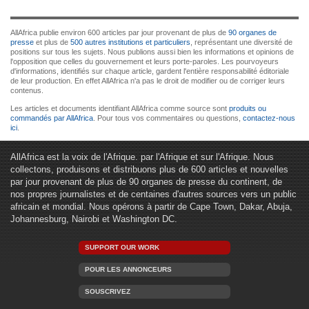
AllAfrica publie environ 600 articles par jour provenant de plus de
90 organes de
presse
et plus de
500 autres institutions et particuliers
, représentant une diversité de
positions sur tous les sujets. Nous publions aussi bien les informations et opinions de
l'opposition que celles du gouvernement et leurs porte-paroles. Les pourvoyeurs
d'informations, identifiés sur chaque article, gardent l'entière responsabilité éditoriale
de leur production. En effet AllAfrica n'a pas le droit de modifier ou de corriger leurs
contenus.
Les articles et documents identifiant AllAfrica comme source sont
produits ou
commandés par AllAfrica
. Pour tous vos commentaires ou questions,
contactez-nous
ici
.
AllAfrica est la voix de l'Afrique. par l'Afrique et sur l'Afrique. Nous
collectons, produisons et distribuons plus de 600 articles et nouvelles
par jour provenant de plus de 90 organes de presse du continent, de
nos propres journalistes et de centaines d'autres sources vers un public
africain et mondial. Nous opérons à partir de Cape Town, Dakar, Abuja,
Johannesburg, Nairobi et Washington DC.
SUPPORT OUR WORK
POUR LES ANNONCEURS
SOUSCRIVEZ