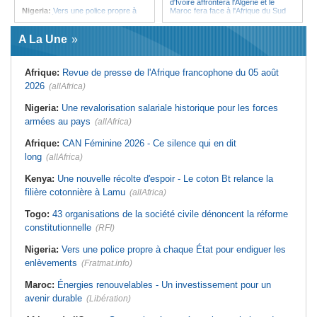
d'Ivoire affrontera l'Algérie et le
Nigeria:
Vers une police propre à
Maroc fera face à l'Afrique du Sud
chaque État pour endiguer les
en quarts
enlèvements
Afrique:
Sondage Afrobarometer
A La Une
Afrique de l'Ouest:
Souveraineté
2026 - Le continent, entre ouverture
vs préparation technique de l'ECO -
commerciale et défiance migratoire
Deux débats confondus
Tunisie:
La pollution industrielle
Afrique:
Revue de presse de l'Afrique francophone du 05 août
Afrique:
CAN féminine - La Côte
endémique à Radès oblige le
d'Ivoire affrontera l'Algérie et le
président à monter au créneau
2026
(allAfrica)
Maroc fera face à l'Afrique du Sud
Maroc:
Ceuta - Le pays assure
en quarts
avoir prévenu l'Espagne des risques
Nigeria:
Une revalorisation salariale historique pour les forces
Sénégal:
Ouverture du procès des
avant la crise migratoire
armées au pays
trois chroniqueurs proches du
(allAfrica)
Tunisie:
Vers un renforcement
Pastef pour offense au chef de l'État
stratégique du partenariat
Afrique:
CAN Féminine 2026 - Ce silence qui en dit
Mali:
La Cour suprême rejette la
économique et diplomatique
demande de libération du militant
long
(allAfrica)
Tunisie:
Marché parallèle - Plus de
Clément Dembélé
32 000 fournitures scolaires saisies
Guinée:
Polémique autour des
au premier semestre
Kenya:
Une nouvelle récolte d'espoir - Le coton Bt relance la
vacances du président Doumbouya
filière cotonnière à Lamu
en Grèce - Opposition et citoyens
(allAfrica)
divisés
Togo:
43 organisations de la société civile dénoncent la réforme
constitutionnelle
(RFI)
Nigeria:
Vers une police propre à chaque État pour endiguer les
enlèvements
(Fratmat.info)
Maroc:
Énergies renouvelables - Un investissement pour un
avenir durable
(Libération)