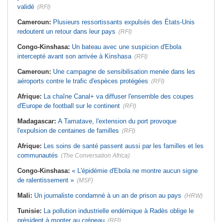
validé
(RFI)
Cameroun:
Plusieurs ressortissants expulsés des États-Unis
redoutent un retour dans leur pays
(RFI)
Congo-Kinshasa:
Un bateau avec une suspicion d'Ebola
intercepté avant son arrivée à Kinshasa
(RFI)
Cameroun:
Une campagne de sensibilisation menée dans les
aéroports contre le trafic d'espèces protégées
(RFI)
Afrique:
La chaîne Canal+ va diffuser l'ensemble des coupes
d'Europe de football sur le continent
(RFI)
Madagascar:
A Tamatave, l'extension du port provoque
l'expulsion de centaines de familles
(RFI)
Afrique:
Les soins de santé passent aussi par les familles et les
communautés
(The Conversation Africa)
Congo-Kinshasa:
« L'épidémie d'Ebola ne montre aucun signe
de ralentissement »
(MSF)
Mali:
Un journaliste condamné à un an de prison au pays
(HRW)
Tunisie:
La pollution industrielle endémique à Radès oblige le
président à monter au créneau
(RFI)