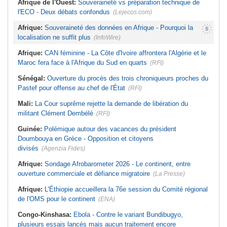
Afrique de l'Ouest:
Souveraineté vs préparation technique de
l'ECO - Deux débats confondus
(Lejecos.com)
Afrique:
Souveraineté des données en Afrique - Pourquoi la
localisation ne suffit plus
(InfoWire)
Afrique:
CAN féminine - La Côte d'Ivoire affrontera l'Algérie et le
Maroc fera face à l'Afrique du Sud en quarts
(RFI)
Sénégal:
Ouverture du procès des trois chroniqueurs proches du
Pastef pour offense au chef de l'État
(RFI)
Mali:
La Cour suprême rejette la demande de libération du
militant Clément Dembélé
(RFI)
Guinée:
Polémique autour des vacances du président
Doumbouya en Grèce - Opposition et citoyens
divisés
(Agenzia Fides)
Afrique:
Sondage Afrobarometer 2026 - Le continent, entre
ouverture commerciale et défiance migratoire
(La Presse)
Afrique:
L'Éthiopie accueillera la 76e session du Comité régional
de l'OMS pour le continent
(ENA)
Congo-Kinshasa:
Ebola - Contre le variant Bundibugyo,
plusieurs essais lancés mais aucun traitement encore