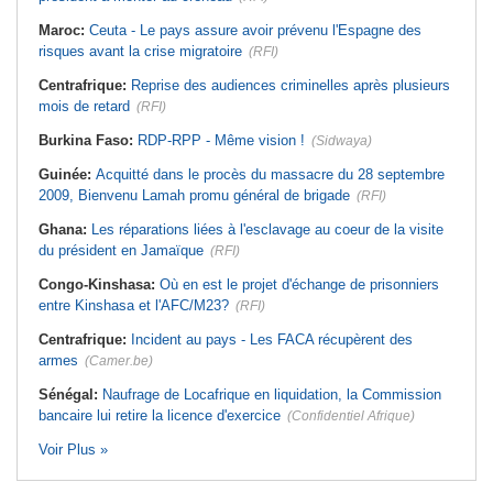
Maroc:
Ceuta - Le pays assure avoir prévenu l'Espagne des
risques avant la crise migratoire
(RFI)
Centrafrique:
Reprise des audiences criminelles après plusieurs
mois de retard
(RFI)
Burkina Faso:
RDP-RPP - Même vision !
(Sidwaya)
Guinée:
Acquitté dans le procès du massacre du 28 septembre
2009, Bienvenu Lamah promu général de brigade
(RFI)
Ghana:
Les réparations liées à l'esclavage au coeur de la visite
du président en Jamaïque
(RFI)
Congo-Kinshasa:
Où en est le projet d'échange de prisonniers
entre Kinshasa et l'AFC/M23?
(RFI)
Centrafrique:
Incident au pays - Les FACA récupèrent des
armes
(Camer.be)
Sénégal:
Naufrage de Locafrique en liquidation, la Commission
bancaire lui retire la licence d'exercice
(Confidentiel Afrique)
Voir Plus »