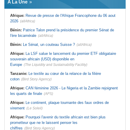
A La Une
virement
Laribi relance la coopération
policière contre le narcotrafic
Mali:
Achat d'un avion présidentiel -
La Cour suprême confirme la
Tunisie:
Au pays - 6 morts et 18
Afrique:
Revue de presse de l'Afrique Francophone du 06 aout
condamnation de l'ex-ministre de
blessés dans un grave accident de
l'Économie
la route
2026
(allAfrica)
Guinée:
Le pays demande à la
Tunisie:
Une maison entièrement
France la restitution du crâne de
calcinée à Moknine après le
Bénin:
Patrice Talon prend la présidence du premier Sénat de
Bokar Biro et de trois de ses
rétablissement du courant
l'ère bicamérale
proches
(allAfrica)
Afrique:
Ligue des Champions de la
Bénin:
Le nouveau Sénat élit son
CAF - L'Espérance exemptée au
Bénin:
Le Sénat, un couteau Suisse ?
(allAfrica)
premier président
premier tour, le Club Africain hérite
du Djoliba AC
Cote d'Ivoire:
Protection de
Afrique:
La LSF salue le lancement du premier ETF obligataire
l'environnement - La Roots Wild
Tunisie:
Crise sanitaire au pays -
Foundation distinguée au Grand Prix
L'OMS alerte sur une hausse
souverain africain (USD) disponible en
Nelson Mandela
incontrôlable d'Ebola
Europe
(The Liquidity and Sustainability Facility)
Tanzanie:
Le textile au cœur de la relance de la filière
coton
(Bird Story Agency)
Afrique:
CAN féminine 2026 - Le Nigeria et la Zambie rejoignent
les quarts de finale
(APS)
Afrique:
Le continent, plaque tournante des faux ordres de
virement
(Le Soleil)
Afrique:
Pourquoi l'avenir du textile africain est bien plus
prometteur que ne le laissent penser les
chiffres
(Bird Story Agency)