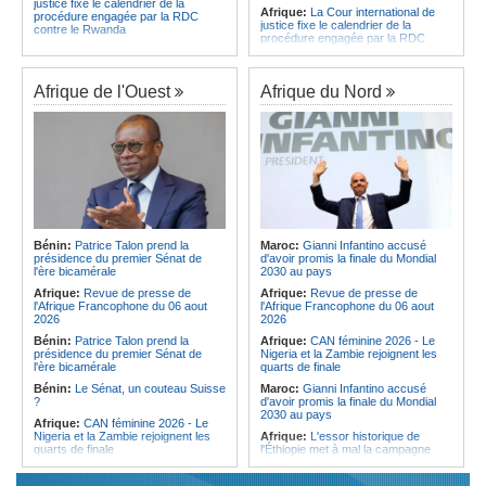
justice fixe le calendrier de la
Afrique:
La Cour international de
procédure engagée par la RDC
justice fixe le calendrier de la
contre le Rwanda
procédure engagée par la RDC
Gabon:
Quand une tribune redonne
contre le Rwanda
espoir - Le témoignage bouleversant
Ethiopie:
Addis-Abeba - L'église
du Dr Alphonse Louma Eyougha
d'Afrique lance officiellement son
Afrique de l'Ouest
Afrique du Nord
Congo-Kinshasa:
Plan stratégique
'cheminement' vers la grande
triennal 2026-2028 - L'IGF place la
Assemblée de 2028
digitalisation au coeur des réformes
Afrique de l'Est:
Le pari du régime
!
érythréen - Pousser le Tigray vers
Congo-Kinshasa:
RDC - Félix
une zone tampon dans le cadre
Tshisekedi place le CEFOCK au
d'une nouvelle guerre par
coeur de bataille de l'appropriation
procuration
du Génocost !
Ethiopie:
Le Premier ministre Abiy
Congo-Kinshasa:
Matadi - Le
inaugure le nouveau terminal de
Kongo Central lance la campagne
l'aéroport international de Bahir Dar
Bénin:
Patrice Talon prend la
Maroc:
Gianni Infantino accusé
de sensibilisation au deuxième
Afrique:
La Croix-Rouge
présidence du premier Sénat de
d'avoir promis la finale du Mondial
Recensement général de la
éthiopienne appelle à une
l'ère bicamérale
2030 au pays
population et de l'habitat
mobilisation accrue des ressources
Afrique:
Revue de presse de
Afrique:
Revue de presse de
Congo-Kinshasa:
Le VPM Shabani
locales en Afrique
l'Afrique Francophone du 06 aout
l'Afrique Francophone du 06 aout
remet aux organisations politiques la
Afrique de l'Est:
Le vrai visage de
2026
2026
directive ministérielle de l'année
l'Égypte - Exploiter la région par tous
politique 2026
Bénin:
Patrice Talon prend la
Afrique:
CAN féminine 2026 - Le
les moyens, entraver la coopération
présidence du premier Sénat de
Nigeria et la Zambie rejoignent les
Congo-Kinshasa:
Gratien de
équitable par tous les moyens
l'ère bicamérale
quarts de finale
Saint-Nicolas Iracan - « Je ne
soutiendrai jamais un dialogue
Bénin:
Le Sénat, un couteau Suisse
Maroc:
Gianni Infantino accusé
destiné au partage du pouvoir ou à
?
d'avoir promis la finale du Mondial
la légitimation des groupes armés »
2030 au pays
Afrique:
CAN féminine 2026 - Le
Nigeria et la Zambie rejoignent les
Afrique:
L'essor historique de
quarts de finale
l'Éthiopie met à mal la campagne
d'hostilité menée par Le Caire
Afrique:
Le continent, plaque
tournante des faux ordres de
Algérie:
France - L'affaire Mehdi