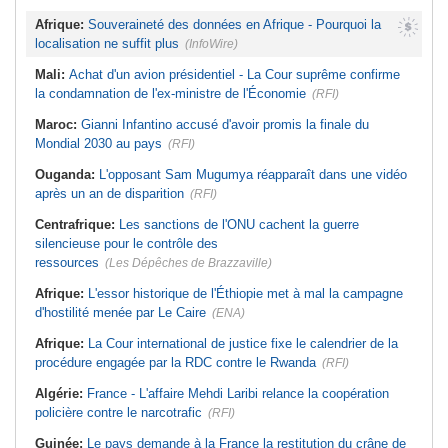
Afrique:
Souveraineté des données en Afrique - Pourquoi la
localisation ne suffit plus
(InfoWire)
Mali:
Achat d'un avion présidentiel - La Cour suprême confirme
la condamnation de l'ex-ministre de l'Économie
(RFI)
Maroc:
Gianni Infantino accusé d'avoir promis la finale du
Mondial 2030 au pays
(RFI)
Ouganda:
L'opposant Sam Mugumya réapparaît dans une vidéo
après un an de disparition
(RFI)
Centrafrique:
Les sanctions de l'ONU cachent la guerre
silencieuse pour le contrôle des
ressources
(Les Dépêches de Brazzaville)
Afrique:
L'essor historique de l'Éthiopie met à mal la campagne
d'hostilité menée par Le Caire
(ENA)
Afrique:
La Cour international de justice fixe le calendrier de la
procédure engagée par la RDC contre le Rwanda
(RFI)
Algérie:
France - L'affaire Mehdi Laribi relance la coopération
policière contre le narcotrafic
(RFI)
Guinée:
Le pays demande à la France la restitution du crâne de