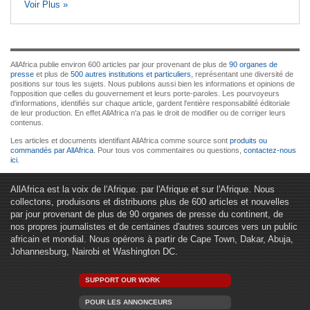
Voir Plus »
AllAfrica publie environ 600 articles par jour provenant de plus de
90 organes de
presse
et plus de
500 autres institutions et particuliers
, représentant une diversité de
positions sur tous les sujets. Nous publions aussi bien les informations et opinions de
l'opposition que celles du gouvernement et leurs porte-paroles. Les pourvoyeurs
d'informations, identifiés sur chaque article, gardent l'entière responsabilité éditoriale
de leur production. En effet AllAfrica n'a pas le droit de modifier ou de corriger leurs
contenus.
Les articles et documents identifiant AllAfrica comme source sont
produits ou
commandés par AllAfrica
. Pour tous vos commentaires ou questions,
contactez-nous
ici
.
AllAfrica est la voix de l'Afrique. par l'Afrique et sur l'Afrique. Nous
collectons, produisons et distribuons plus de 600 articles et nouvelles
par jour provenant de plus de 90 organes de presse du continent, de
nos propres journalistes et de centaines d'autres sources vers un public
africain et mondial. Nous opérons à partir de Cape Town, Dakar, Abuja,
Johannesburg, Nairobi et Washington DC.
SUPPORT OUR WORK
POUR LES ANNONCEURS