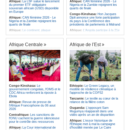
Afrique:
La LSF salue le lancement
Afrique:
CAN féminine 2026 - Le
du premier ETF obligataire
Nigeria et la Zambie rejoignent les
souverain africain (USD) disponible
quarts de finale
en Europe
Congo-Kinshasa:
Hon Jacques
Afrique:
CAN féminine 2026 - Le
Djoli annonce une forte participation
Nigeria et la Zambie rejoignent les
du pays à la Conférence des
quarts de finale
présidents de parlements à Midrand
Afrique:
Le continent, plaque
Afrique:
L'Angola participe à la 21e
tournante des faux ordres de
réunion du Partenariat Afrique-
virement
Monde arabe au Caire
Afrique:
Pourquoi l'avenir du textile
Afrique:
CAN féminine - La Côte
Afrique Centrale
Afrique de l'Est
africain est bien plus prometteur que
d'Ivoire affrontera l'Algérie et le
ne le laissent penser les chiffres
Maroc fera face à l'Afrique du Sud
en quarts
Afrique:
L'essor historique de
l'Éthiopie met à mal la campagne
Afrique:
Revue de presse de
d'hostilité menée par Le Caire
l'Afrique francophone du 05 août
2026
Afrique:
La Cour international de
justice fixe le calendrier de la
Afrique:
L'Angola et l'UA préparent
procédure engagée par la RDC
le sommet sur la prévention et la
contre le Rwanda
résolution des conflits
Afrique:
Ligue des Champions de la
Angola:
Le paiement échelonné
Congo-Kinshasa:
Le
Ethiopie:
Le Green Legacy, un
CAF - L'Espérance exemptée au
des services touristiques démarre
gouvernement congolais, l'OMS et le
modèle de résilience climatique à
premier tour, le Club Africain hérite
ce jeudi
CDC Africa renforcent la riposte à
l'approche de la COP32
du Djoliba AC
Ebola
Angola:
Jiu-jitsu - Le pays
Tanzanie:
Le textile au cœur de la
Afrique:
Un consortium européen
décroche une troisième médaille à
Afrique:
Revue de presse de
relance de la filière coton
développe un modèle de production
Abou Dabi
l'Afrique Francophone du 06 aout
Ouganda:
L'opposant Sam
novateur pour les ingrédients
2026
Mugumya réapparaît dans une
pharmaceutiques actifs, une
Centrafrique:
Les sanctions de
vidéo après un an de disparition
opportunité pour le pays
l'ONU cachent la guerre silencieuse
Afrique:
L'essor historique de
pour le contrôle des ressources
l'Éthiopie met à mal la campagne
Afrique:
La Cour international de
d'hostilité menée par Le Caire