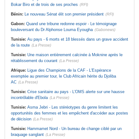
Bokar Biro et de trois de ses proches
(RFI)
Bénin:
Le nouveau Sénat élit son premier président
(RFI)
Gabon:
Quand une tribune redonne espoir - Le témoignage
bouleversant du Dr Alphonse Louma Eyougha
(Gabonews)
Tunisie:
Au pays - 6 morts et 18 blessés dans un grave accident
de la route
(La Presse)
Tunisie:
Une maison entièrement calcinée à Moknine après le
rétablissement du courant
(La Presse)
Afrique:
Ligue des Champions de la CAF - L'Espérance
exemptée au premier tour, le Club Africain hérite du Djoliba
AC
(La Presse)
Tunisie:
Crise sanitaire au pays - L'OMS alerte sur une hausse
incontrôlable d'Ebola
(La Presse)
Tunisie:
Asma Jebri - Les stéréotypes du genre limitent les
opportunités des femmes et les empêchent d'accéder aux postes
de décision
(La Presse)
Tunisie:
Hammamet Nord - Un bureau de change ciblé par un
braquage sanglant
(La Presse)