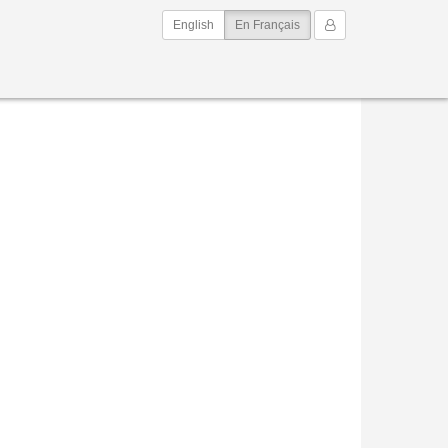
(current)
Mon Compte
English
En Français