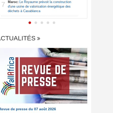
Maroc:
Le Royaume prévoit la construction
Afrique:
7
7
d'une usine de valorisation énergétique des
visent un 
déchets à Casablanca
Marocain
ACTUALITÉS
Revue de presse du 07 août 2026