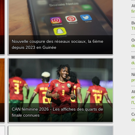
Af
fi
B
T
O
Nouvelle coupure des réseaux sociaux, la 6ème
de
depuis 2023 en Guinée
M
du
Ni
pr
Af
en
l
CAN féminine 2026 - Les affiches des quarts de
C
finale connues
de