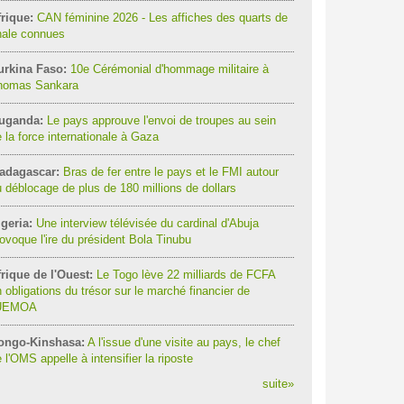
rique:
CAN féminine 2026 - Les affiches des quarts de
nale connues
urkina Faso:
10e Cérémonial d'hommage militaire à
homas Sankara
uganda:
Le pays approuve l'envoi de troupes au sein
 la force internationale à Gaza
adagascar:
Bras de fer entre le pays et le FMI autour
 déblocage de plus de 180 millions de dollars
geria:
Une interview télévisée du cardinal d'Abuja
ovoque l'ire du président Bola Tinubu
rique de l'Ouest:
Le Togo lève 22 milliards de FCFA
 obligations du trésor sur le marché financier de
'UEMOA
ongo-Kinshasa:
A l'issue d'une visite au pays, le chef
 l'OMS appelle à intensifier la riposte
suite
»