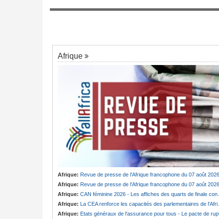
Cameroun:
Cabale ou vérité ? Badjeck 
7
évisée du cardinal
des poursuites en France et au pays
président Bola Tinubu
Afrique
Afrique:
Revue de presse de l'Afrique francophone du 07 août 202
Afrique:
Revue de presse de l'Afrique francophone du 07 août 202
Afrique:
CAN féminine 2026 - Les affiches des quarts de finale connues
Afrique:
La CEA renforce les capacités des parlementaires de l'Afrique de l'Est
Afrique:
Etats généraux de l'assurance pour tous - Le pacte de ruptur