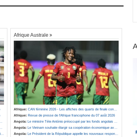
engage
Afrique:
Revue de presse de l'Afrique
7
francophone du 07 août 2026
Afrique Australe
6
Afrique:
CAN féminine 2026 - Les affiches des quarts de finale connues
6
Afrique:
Revue de presse de l'Afrique francophone du 07 août 2026
Angola:
Le ministre Téte António préoccupé par les fonds angolais bloqués en Suisse
Angola:
Le Vietnam souhaite élargir sa coopération économique avec le pays
e
Angola:
Le Président de la République appelle les nouveaux responsables à renforcer l'action de l'Exécutif