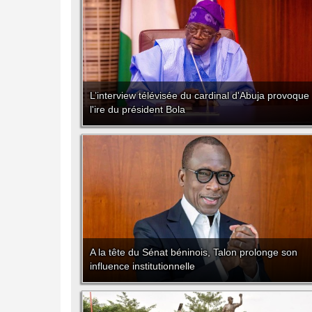
L’interview télévisée du cardinal d'Abuja provoque
l'ire du président Bola
A la tête du Sénat béninois, Talon prolonge son
influence institutionnelle