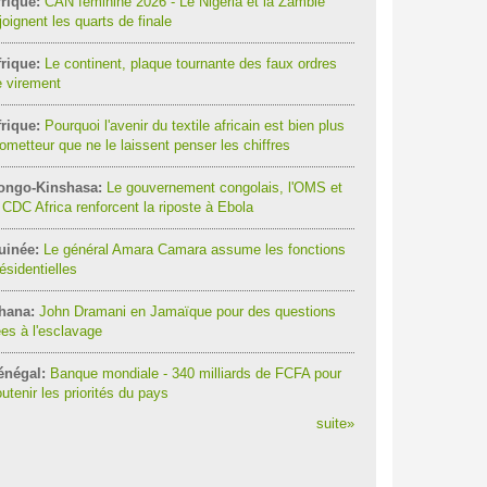
rique:
CAN féminine 2026 - Le Nigeria et la Zambie
joignent les quarts de finale
rique:
Le continent, plaque tournante des faux ordres
 virement
rique:
Pourquoi l'avenir du textile africain est bien plus
ometteur que ne le laissent penser les chiffres
ongo-Kinshasa:
Le gouvernement congolais, l'OMS et
 CDC Africa renforcent la riposte à Ebola
uinée:
Le général Amara Camara assume les fonctions
ésidentielles
hana:
John Dramani en Jamaïque pour des questions
ées à l'esclavage
énégal:
Banque mondiale - 340 milliards de FCFA pour
utenir les priorités du pays
suite
»