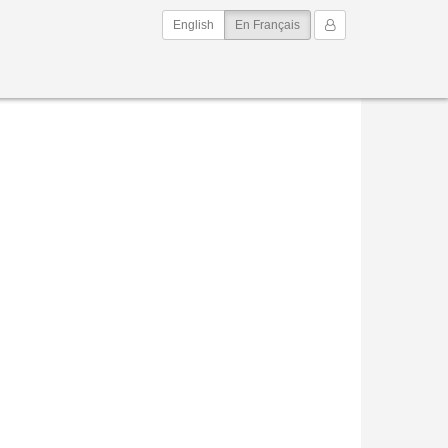
(current)
Mon Compte
English
En Français