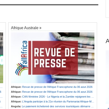
Guinée:
Polémique autour des vacances du
7
ou
président Doumbouya en Grèce - Opposition et
citoyens divisés
Afrique Australe
Afrique:
Revue de presse de l'Afrique Francophone du 06 aout 2026
6
Afrique:
Revue de presse de l'Afrique Francophone du 06 aout 2026
Afrique:
CAN féminine 2026 - Le Nigeria et la Zambie rejoignent les quarts de finale
t
Afrique:
L'Angola participe à la 21e réunion du Partenariat Afrique-Monde arabe au Caire
Angola:
Le paiement échelonné des services touristiques démarre ce jeudi