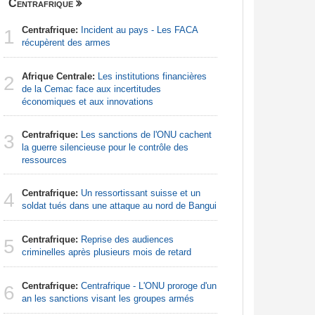
Centrafrique
Finance
Centrafrique:
Incident au pays - Les FACA
Congo-Br
1
1
récupèrent des armes
Des jeune
Afrique Centrale:
Les institutions financières
Sénégal
2
2
de la Cemac face aux incertitudes
la Commiss
économiques et aux innovations
d'exercic
Centrafrique:
Les sanctions de l'ONU cachent
Afrique d
3
3
la guerre silencieuse pour le contrôle des
préparati
ressources
confondu
Centrafrique:
Un ressortissant suisse et un
Afrique:
4
4
soldat tués dans une attaque au nord de Bangui
Francoph
Centrafrique:
Reprise des audiences
Sénégal
5
5
criminelles après plusieurs mois de retard
FCFA pour
Centrafrique:
Centrafrique - L'ONU proroge d'un
Afrique:
6
6
an les sanctions visant les groupes armés
bien plus
les chiffr