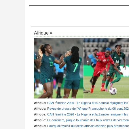
Cameroun:
Suisse - Le capitaine Effoud
7
racteurs - Le pays
Kenneth prend le brassard de la parole
rielle agricole
Afrique
Afrique:
CAN féminine 2026 - Le Nigeria et la Zambie rejoignent les quarts de finale
Afrique:
Revue de presse de l'Afrique Francophone du 06 aout 202
Afrique:
CAN féminine 2026 - Le Nigeria et la Zambie rejoignent les quarts de finale
Afrique:
Le continent, plaque tournante des faux ordres de viremen
Afrique:
Pourquoi l'avenir du textile africain est bien plus prometteur que ne le laissent penser les chiffres