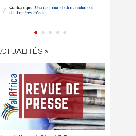
Centrafrique:
Une opération de démantèlement
7
Madagas
des barrières illégales
7
provoque 
ACTUALITÉS