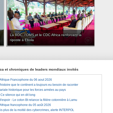
La RDC, l'OMS et le CDC Africa renforcent la
riposte à Ebola
rica et chroniques de leaders mondiaux invités
'Afrique Francophone du 06 aout 2026
histoire que le continent a toujours eu besoin de raconter
lariale historique pour les forces armées au pays
e silence qui en dit long
'espoir - Le coton Bt relance la filière cotonnière à Lamu
'Afrique francophone du 05 août 2026
is plus de la moitié des cybercrimes, alerte INTERPOL