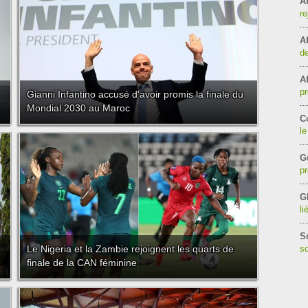
Af
re
Af
de
Af
pr
Gianni Infantino accusé d'avoir promis la finale du
Mondial 2030 au Maroc
C
le
G
pr
G
li
S
Le Nigeria et la Zambie rejoignent les quarts de
so
finale de la CAN féminine