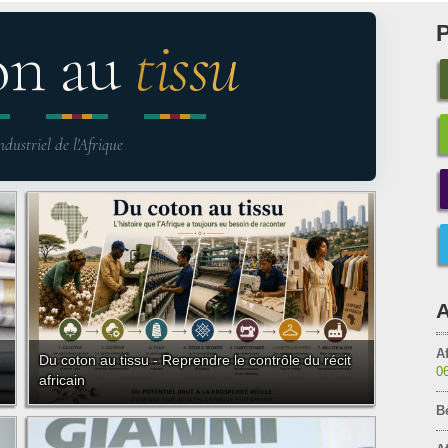
on au
tissu
ndustriel de l'Afrique
A
Af
Du coton au tissu - Reprendre le contrôle du récit
0
africain
B