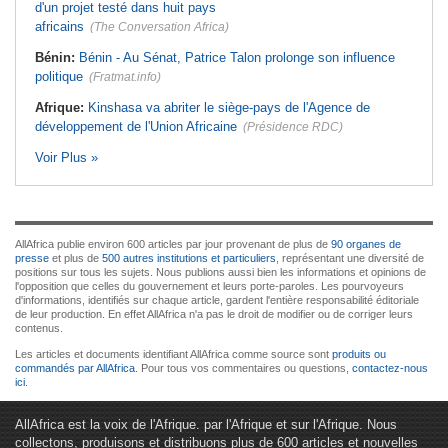
d'un projet testé dans huit pays
africains
(The Conversation Africa)
Bénin:
Bénin - Au Sénat, Patrice Talon prolonge son influence
politique
(Fratmat.info)
Afrique:
Kinshasa va abriter le siège-pays de l'Agence de
développement de l'Union Africaine
(Présidence RDC)
Voir Plus »
AllAfrica publie environ 600 articles par jour provenant de plus de
90 organes de
presse
et plus de
500 autres institutions et particuliers
, représentant une diversité de
positions sur tous les sujets. Nous publions aussi bien les informations et opinions de
l'opposition que celles du gouvernement et leurs porte-paroles. Les pourvoyeurs
d'informations, identifiés sur chaque article, gardent l'entière responsabilité éditoriale
de leur production. En effet AllAfrica n'a pas le droit de modifier ou de corriger leurs
contenus.
Les articles et documents identifiant AllAfrica comme source sont
produits ou
commandés par AllAfrica
. Pour tous vos commentaires ou questions,
contactez-nous
ici
.
AllAfrica est la voix de l'Afrique. par l'Afrique et sur l'Afrique. Nous
collectons, produisons et distribuons plus de 600 articles et nouvelles