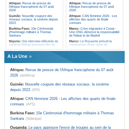
Forces du Puntland
Afrique:
Revue de presse de
Afrique:
Revue de presse de
l'Afrique francophone du 07 août
l'Afrique francophone du 07 août
2026
2026
Guinée:
Nouvelle coupure des
Afrique:
CAN féminine 2026 - Les
réseaux sociaux, la sixième depuis
affiches des quarts de finale
2023
connues
Burkina Faso:
10e Cérémonial
Maroc:
Crise migratoire à Ceuta -
d'hommage militaire à Thomas
Une ONG dénonce la responsabilité
Sankara
de Rabat et de Madrid
Nigeria:
Une interview télévisée du
Maroc:
Le Royaume prévoit la
cardinal d'Abuja provoque l'ire du
construction d'une usine de
président Bola Tinubu
valorisation énergétique des
déchets à Casablanca
Afrique de l'Ouest:
Le Togo lève
A La Une
22 milliards de FCFA en obligations
Libye:
Des travailleurs migrants
du trésor sur le marché financier de
victimes d'extorsions par des
l'UEMOA
agents de sécurité, selon des
associations
Afrique:
Revue de presse de l'Afrique francophone du 07 août
Cote d'Ivoire:
Le retour du tambour
parleur «Djidji Ayôkwé» prend une
Afrique:
CAN féminine 2026 - Les
2026
(allAfrica)
dimension politique
huit nations qualifiés pour les quarts
de finale
Guinée:
Le président dissipe les
Guinée:
Nouvelle coupure des réseaux sociaux, la sixième
doutes concernant son état de
Maroc:
Au-délà du communiqué -
depuis 2023
santé dans un message publié sur X
(RFI)
Ce que révèle le discours du
ministère de l'Intérieur sur la crise
Afrique:
Etats généraux de
de Sebta
Afrique:
CAN féminine 2026 - Les affiches des quarts de finale
l'assurance pour tous - Le pacte de
rupture
Afrique:
AfroBasket U18 (F) - Le
connues
(APS)
Sénégal craque au 3e quart-temps
Sénégal:
Élections locales au pays
et s'incline face à la Tunisie (44-43)
- Les retards du calendrier
Burkina Faso:
10e Cérémonial d'hommage militaire à Thomas
alimentent les soupçons d'un report
Tunisie:
Basket - Eliminatoires
Sankara
(Sidwaya)
mondial Qatar 2027 - Second tour -
La quatrième fenêtre à Radès !
Ouganda:
Le pays approuve l'envoi de troupes au sein de la