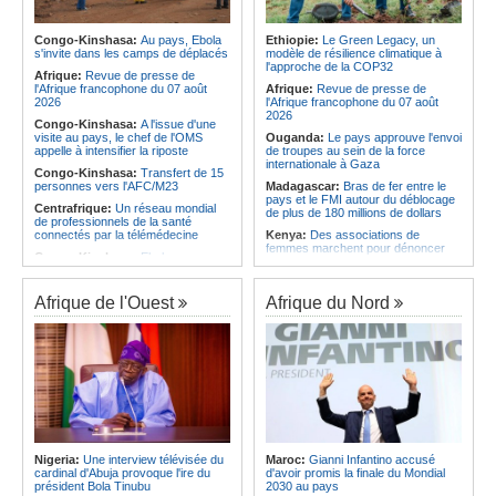
l'économie
Afrique:
L'Angola possède l'un des
régimes juridiques les plus complets
Angola:
La nouvelle loi renforce la
du continent
protection des institutions contre les
Congo-Kinshasa:
Au pays, Ebola
Ethiopie:
Le Green Legacy, un
cyberattaques, selon Mário Oliveira
s'invite dans les camps de déplacés
modèle de résilience climatique à
Afrique:
AfroBasket U18 (F) - Le
l'approche de la COP32
Sénégal craque au 3e quart-temps
Angola:
Le pays criminalise la
Afrique:
Revue de presse de
et s'incline face à la Tunisie (44-43)
diffusion de fausses informations
l'Afrique francophone du 07 août
Afrique:
Revue de presse de
sur Internet
2026
l'Afrique francophone du 07 août
2026
Congo-Kinshasa:
A l'issue d'une
visite au pays, le chef de l'OMS
Ouganda:
Le pays approuve l'envoi
appelle à intensifier la riposte
de troupes au sein de la force
internationale à Gaza
Congo-Kinshasa:
Transfert de 15
personnes vers l'AFC/M23
Madagascar:
Bras de fer entre le
pays et le FMI autour du déblocage
Centrafrique:
Un réseau mondial
de plus de 180 millions de dollars
de professionnels de la santé
connectés par la télémédecine
Kenya:
Des associations de
femmes marchent pour dénoncer
Congo-Kinshasa:
Ebola au pays -
les disparitions forcées
Africa CDC mise sur les
communautés
Afrique:
La CEA renforce les
capacités des parlementaires de
Afrique de l'Ouest
Afrique du Nord
Afrique Centrale:
L'explosion de la
l'Afrique de l'Est
demande de viande de brousse
extermine la faune sauvage
Congo-Kinshasa:
Après l'accord
avec une branche des FDLR, les
Congo-Kinshasa:
Après l'accord
zones d'ombre persistent
avec une branche des FDLR, les
zones d'ombre persistent
Sud-Soudan:
Le pays à la croisée
des chemins, alerte l'ONU
Centrafrique:
Un gendarme détenu
par le groupe armé AAKG retrouve
Rwanda:
Rome et Kigali discutent
la liberté
d'une possible externalisation au
pays des procédures d'asile à
Rwanda:
Rome et Kigali discutent
destination de l'Italie
Nigeria:
Une interview télévisée du
Maroc:
Gianni Infantino accusé
d'une possible externalisation au
cardinal d'Abuja provoque l'ire du
d'avoir promis la finale du Mondial
pays des procédures d'asile à
Somalie:
Le camp de Galkayo
président Bola Tinubu
2030 au pays
destination de l'Italie
frappé par une violente attaque des