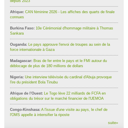
depuis 2023
Afrique:
CAN féminine 2026 - Les affiches des quarts de finale
connues
Burkina Faso:
10e Cérémonial d'hommage militaire à Thomas
Sankara
Ouganda:
Le pays approuve l'envoi de troupes au sein de la
force internationale à Gaza
Madagascar:
Bras de fer entre le pays et le FMI autour du
déblocage de plus de 180 millions de dollars
Nigeria:
Une interview télévisée du cardinal d'Abuja provoque
l'ire du président Bola Tinubu
Afrique de l'Ouest:
Le Togo lève 22 milliards de FCFA en
obligations du trésor sur le marché financier de l'UEMOA
Congo-Kinshasa:
A l'issue d'une visite au pays, le chef de
l'OMS appelle à intensifier la riposte
suite
»