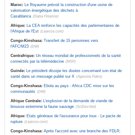
Maroc:
Le Royaume prévoit la construction d'une usine de
valorisation énergétique des déchets à
Casablanca
(Daba Finance)
Afrique:
La CEA renforce les capacités des parlementaires de
l'Afrique de l'Est
(Lejecos.com)
Congo-Kinshasa:
Transfert de 15 personnes vers
l'AFC/M23
(DW)
Centrafrique:
Un réseau mondial de professionnels de la santé
connectés par la télémédecine
(MSF)
Guinée:
Le président dissipe les doutes concernant son état de
santé dans un message publié sur X
(Agenzia Fides)
Congo-Kinshasa:
Ebola au pays - Africa CDC mise sur les
communautés
(DW)
Afrique Centrale:
L'explosion de la demande de viande de
brousse extermine la faune sauvage
(SciDev.Net)
Afrique:
Etats généraux de l'assurance pour tous - Le pacte de
rupture
(Lejecos.com)
Congo-Kinshasa:
Après l'accord avec une branche des FDLR,