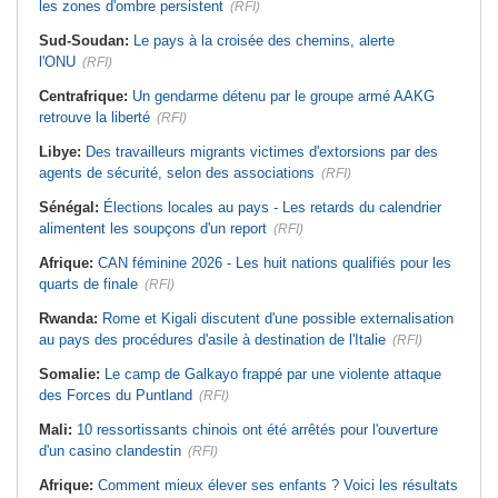
les zones d'ombre persistent
(RFI)
Sud-Soudan:
Le pays à la croisée des chemins, alerte
l'ONU
(RFI)
Centrafrique:
Un gendarme détenu par le groupe armé AAKG
retrouve la liberté
(RFI)
Libye:
Des travailleurs migrants victimes d'extorsions par des
agents de sécurité, selon des associations
(RFI)
Sénégal:
Élections locales au pays - Les retards du calendrier
alimentent les soupçons d'un report
(RFI)
Afrique:
CAN féminine 2026 - Les huit nations qualifiés pour les
quarts de finale
(RFI)
Rwanda:
Rome et Kigali discutent d'une possible externalisation
au pays des procédures d'asile à destination de l'Italie
(RFI)
Somalie:
Le camp de Galkayo frappé par une violente attaque
des Forces du Puntland
(RFI)
Mali:
10 ressortissants chinois ont été arrêtés pour l'ouverture
d'un casino clandestin
(RFI)
Afrique:
Comment mieux élever ses enfants ? Voici les résultats