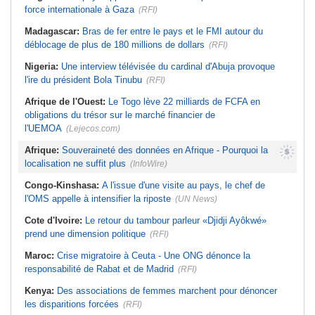
force internationale à Gaza
(RFI)
Madagascar:
Bras de fer entre le pays et le FMI autour du
déblocage de plus de 180 millions de dollars
(RFI)
Nigeria:
Une interview télévisée du cardinal d'Abuja provoque
l'ire du président Bola Tinubu
(RFI)
Afrique de l'Ouest:
Le Togo lève 22 milliards de FCFA en
obligations du trésor sur le marché financier de
l'UEMOA
(Lejecos.com)
Afrique:
Souveraineté des données en Afrique - Pourquoi la
localisation ne suffit plus
(InfoWire)
Congo-Kinshasa:
A l'issue d'une visite au pays, le chef de
l'OMS appelle à intensifier la riposte
(UN News)
Cote d'Ivoire:
Le retour du tambour parleur «Djidji Ayôkwé»
prend une dimension politique
(RFI)
Maroc:
Crise migratoire à Ceuta - Une ONG dénonce la
responsabilité de Rabat et de Madrid
(RFI)
Kenya:
Des associations de femmes marchent pour dénoncer
les disparitions forcées
(RFI)