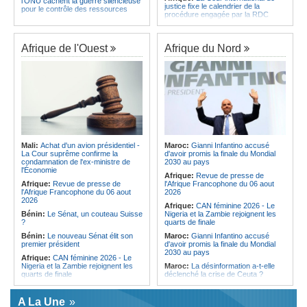
l'ONU cachent la guerre silencieuse
justice fixe le calendrier de la
pour le contrôle des ressources
procédure engagée par la RDC
Congo-Kinshasa:
Un bateau sous
contre le Rwanda
surveillance sanitaire à Bende-
Soudan:
Le pays échange avec le
Bende
président de l'UA sur l'évolution de la
Afrique de l'Ouest
Afrique du Nord
Afrique:
La Cour international de
situation et la visite du Conseil de
justice fixe le calendrier de la
paix à Khartoum
procédure engagée par la RDC
Ethiopie:
Addis-Abeba - L'église
contre le Rwanda
d'Afrique lance officiellement son
Afrique:
Visite du Président de la
'cheminement' vers la grande
République et de la Première Dame
Assemblée de 2028
à Yamoussoukro
Afrique de l'Est:
Le pari du régime
Afrique:
L'Angola participe à la 21e
érythréen - Pousser le Tigray vers
réunion du Partenariat Afrique-
une zone tampon dans le cadre
Monde arabe au Caire
d'une nouvelle guerre par
Mali:
Achat d'un avion présidentiel -
Maroc:
Gianni Infantino accusé
procuration
Gabon:
Quand une tribune redonne
La Cour suprême confirme la
d'avoir promis la finale du Mondial
espoir - Le témoignage bouleversant
Ethiopie:
Le Premier ministre Abiy
condamnation de l'ex-ministre de
2030 au pays
du Dr Alphonse Louma Eyougha
inaugure le nouveau terminal de
l'Économie
Afrique:
Revue de presse de
l'aéroport international de Bahir Dar
Congo-Kinshasa:
Plan stratégique
Afrique:
Revue de presse de
l'Afrique Francophone du 06 aout
triennal 2026-2028 - L'IGF place la
Afrique:
La Croix-Rouge
l'Afrique Francophone du 06 aout
2026
digitalisation au coeur des réformes
éthiopienne appelle à une
2026
Afrique:
CAN féminine 2026 - Le
!
mobilisation accrue des ressources
Bénin:
Le Sénat, un couteau Suisse
Nigeria et la Zambie rejoignent les
locales en Afrique
?
quarts de finale
Bénin:
Le nouveau Sénat élit son
Maroc:
Gianni Infantino accusé
premier président
d'avoir promis la finale du Mondial
2030 au pays
Afrique:
CAN féminine 2026 - Le
Nigeria et la Zambie rejoignent les
Maroc:
La désinformation a-t-elle
quarts de finale
déclenché la crise de Ceuta ?
Afrique:
Le continent, plaque
Afrique:
L'essor historique de
tournante des faux ordres de
l'Éthiopie met à mal la campagne
A La Une
virement
d'hostilité menée par Le Caire