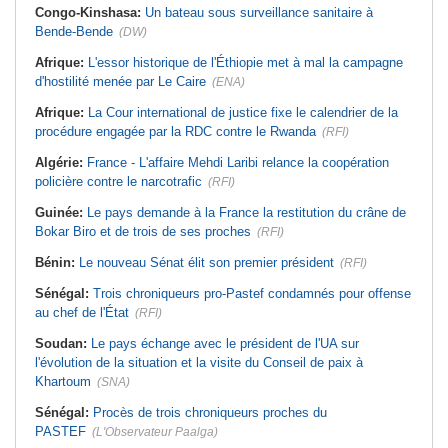
Congo-Kinshasa:
Un bateau sous surveillance sanitaire à
Bende-Bende
(DW)
Afrique:
L'essor historique de l'Éthiopie met à mal la campagne
d'hostilité menée par Le Caire
(ENA)
Afrique:
La Cour international de justice fixe le calendrier de la
procédure engagée par la RDC contre le Rwanda
(RFI)
Algérie:
France - L'affaire Mehdi Laribi relance la coopération
policière contre le narcotrafic
(RFI)
Guinée:
Le pays demande à la France la restitution du crâne de
Bokar Biro et de trois de ses proches
(RFI)
Bénin:
Le nouveau Sénat élit son premier président
(RFI)
Sénégal:
Trois chroniqueurs pro-Pastef condamnés pour offense
au chef de l'État
(RFI)
Soudan:
Le pays échange avec le président de l'UA sur
l'évolution de la situation et la visite du Conseil de paix à
Khartoum
(SNA)
Sénégal:
Procès de trois chroniqueurs proches du
PASTEF
(L'Observateur Paalga)