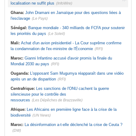
localisation ne suffit plus
(InfoWire)
Ghana:
John Dramani en Jamaïque pour des questions liées à
l'esclavage
(Le Pays)
Sénégal:
Banque mondiale - 340 milliards de FCFA pour soutenir
les priorités du pays
(Le Soleil)
Mali:
Achat d'un avion présidentiel - La Cour suprême confirme
la condamnation de l'ex-ministre de l'Économie
(RFI)
Maroc:
Gianni Infantino accusé d'avoir promis la finale du
Mondial 2030 au pays
(RFI)
Ouganda:
L'opposant Sam Mugumya réapparaît dans une vidéo
après un an de disparition
(RFI)
Centrafrique:
Les sanctions de l'ONU cachent la guerre
silencieuse pour le contrôle des
ressources
(Les Dépêches de Brazzaville)
Afrique:
Les Africains en première ligne face à la crise de la
biodiversité
(UN News)
Maroc:
La désinformation a-t-elle déclenché la crise de Ceuta ?
(DW)