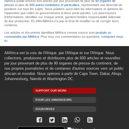
AllAfrica publie environ 600 articles par jour provenant de plus de
90 organes de
presse
et plus de
500 autres institutions et particuliers
, représentant une diversité de
positions sur tous les sujets. Nous publions aussi bien les informations et opinions de
l'opposition que celles du gouvernement et leurs porte-paroles. Les pourvoyeurs
d'informations, identifiés sur chaque article, gardent l'entière responsabilité éditoriale
de leur production. En effet AllAfrica n'a pas le droit de modifier ou de corriger leurs
contenus.
Les articles et documents identifiant AllAfrica comme source sont
produits ou
commandés par AllAfrica
. Pour tous vos commentaires ou questions,
contactez-nous
ici
.
AllAfrica est la voix de l'Afrique. par l'Afrique et sur l'Afrique. Nous
collectons, produisons et distribuons plus de 600 articles et nouvelles
par jour provenant de plus de 90 organes de presse du continent, de
nos propres journalistes et de centaines d'autres sources vers un public
africain et mondial. Nous opérons à partir de Cape Town, Dakar, Abuja,
Johannesburg, Nairobi et Washington DC.
SUPPORT OUR WORK
POUR LES ANNONCEURS
SOUSCRIVEZ