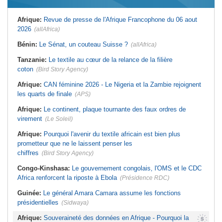
Guinée:
Le général Amara Camara
Algérie:
France - L'affaire Mehdi
assume les fonctions présidentielles
Laribi relance la coopération
Afrique:
Revue de presse de l'Afrique Francophone du 06 aout
policière contre le narcotrafic
Ghana:
John Dramani en Jamaïque
2026
(allAfrica)
pour des questions liées à
Afrique:
L'Angola participe à la 21e
l'esclavage
réunion du Partenariat Afrique-
Monde arabe au Caire
Bénin:
Le Sénat, un couteau Suisse ?
(allAfrica)
Sénégal:
Banque mondiale - 340
milliards de FCFA pour soutenir les
Tunisie:
Au pays - 6 morts et 18
priorités du pays
blessés dans un grave accident de
Tanzanie:
Le textile au cœur de la relance de la filière
la route
Mali:
Achat d'un avion présidentiel -
coton
(Bird Story Agency)
La Cour suprême confirme la
Tunisie:
Une maison entièrement
condamnation de l'ex-ministre de
calcinée à Moknine après le
Afrique:
CAN féminine 2026 - Le Nigeria et la Zambie rejoignent
l'Économie
rétablissement du courant
les quarts de finale
(APS)
Afrique:
Le continent, plaque tournante des faux ordres de
virement
(Le Soleil)
Afrique:
Pourquoi l'avenir du textile africain est bien plus
prometteur que ne le laissent penser les
chiffres
(Bird Story Agency)
Congo-Kinshasa:
Le gouvernement congolais, l'OMS et le CDC
Africa renforcent la riposte à Ebola
(Présidence RDC)
Guinée:
Le général Amara Camara assume les fonctions
présidentielles
(Sidwaya)
Afrique:
Souveraineté des données en Afrique - Pourquoi la