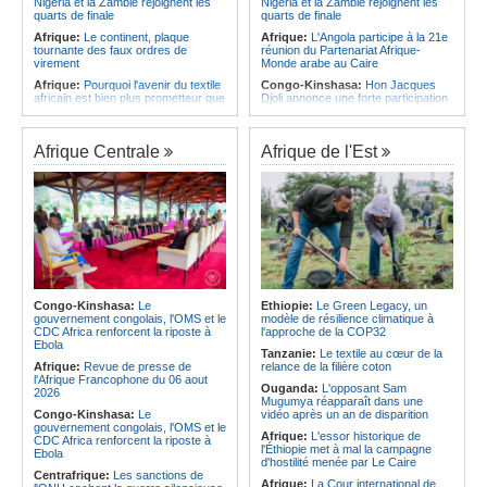
Nigeria et la Zambie rejoignent les
Nigeria et la Zambie rejoignent les
quarts de finale
quarts de finale
Afrique:
Le continent, plaque
Afrique:
L'Angola participe à la 21e
tournante des faux ordres de
réunion du Partenariat Afrique-
virement
Monde arabe au Caire
Afrique:
Pourquoi l'avenir du textile
Congo-Kinshasa:
Hon Jacques
africain est bien plus prometteur que
Djoli annonce une forte participation
ne le laissent penser les chiffres
du pays à la Conférence des
présidents de parlements à Midrand
Afrique:
Les Africains en première
ligne face à la crise de la biodiversité
Angola:
Le paiement échelonné
Afrique Centrale
Afrique de l'Est
des services touristiques démarre
Afrique:
L'essor historique de
ce jeudi
l'Éthiopie met à mal la campagne
d'hostilité menée par Le Caire
Angola:
Jiu-jitsu - Le pays
décroche une troisième médaille à
Afrique:
La Cour international de
Abou Dabi
justice fixe le calendrier de la
procédure engagée par la RDC
Afrique:
Ju-Jitsu - La délégation
contre le Rwanda
angolaise reçue par l'ambassadeur
d'Angola aux Émirats arabes unis
Afrique:
Visite du Président de la
République et de la Première Dame
Angola:
Une expédition automobile
à Yamoussoukro
favorise le tourisme à Humpata
Congo-Kinshasa:
Le
Ethiopie:
Le Green Legacy, un
gouvernement congolais, l'OMS et le
modèle de résilience climatique à
Afrique:
Le Forum de
Angola:
La WAS-AC souhaite
CDC Africa renforcent la riposte à
l'approche de la COP32
l'entrepreneuriat de Sept Afrique se
collaborer avec le pays pour
Ebola
veut une plateforme de mobilisation
stimuler l'aquaculture
Tanzanie:
Le textile au cœur de la
des investissements
Afrique:
Revue de presse de
relance de la filière coton
l'Afrique Francophone du 06 aout
Ouganda:
L'opposant Sam
2026
Mugumya réapparaît dans une
Congo-Kinshasa:
Le
vidéo après un an de disparition
gouvernement congolais, l'OMS et le
Afrique:
L'essor historique de
CDC Africa renforcent la riposte à
l'Éthiopie met à mal la campagne
Ebola
d'hostilité menée par Le Caire
Centrafrique:
Les sanctions de
Afrique:
La Cour international de