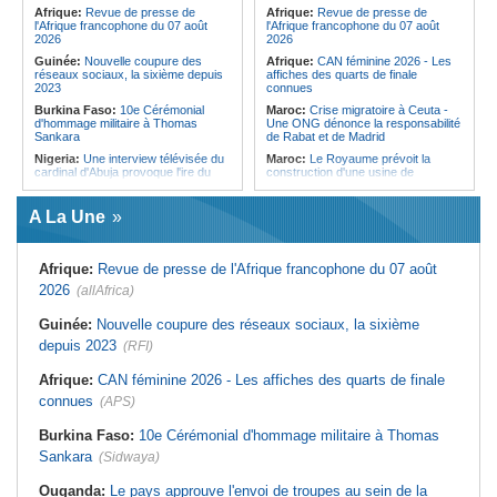
Forces du Puntland
Afrique:
Revue de presse de
Afrique:
Revue de presse de
l'Afrique francophone du 07 août
l'Afrique francophone du 07 août
2026
2026
Guinée:
Nouvelle coupure des
Afrique:
CAN féminine 2026 - Les
réseaux sociaux, la sixième depuis
affiches des quarts de finale
2023
connues
Burkina Faso:
10e Cérémonial
Maroc:
Crise migratoire à Ceuta -
d'hommage militaire à Thomas
Une ONG dénonce la responsabilité
Sankara
de Rabat et de Madrid
Nigeria:
Une interview télévisée du
Maroc:
Le Royaume prévoit la
cardinal d'Abuja provoque l'ire du
construction d'une usine de
président Bola Tinubu
valorisation énergétique des
déchets à Casablanca
Afrique de l'Ouest:
Le Togo lève
A La Une
22 milliards de FCFA en obligations
Libye:
Des travailleurs migrants
du trésor sur le marché financier de
victimes d'extorsions par des
l'UEMOA
agents de sécurité, selon des
associations
Afrique:
Revue de presse de l'Afrique francophone du 07 août
Cote d'Ivoire:
Le retour du tambour
parleur «Djidji Ayôkwé» prend une
Afrique:
CAN féminine 2026 - Les
2026
(allAfrica)
dimension politique
huit nations qualifiés pour les quarts
de finale
Guinée:
Le président dissipe les
Guinée:
Nouvelle coupure des réseaux sociaux, la sixième
doutes concernant son état de
Maroc:
Au-délà du communiqué -
depuis 2023
santé dans un message publié sur X
(RFI)
Ce que révèle le discours du
ministère de l'Intérieur sur la crise
Afrique:
Etats généraux de
de Sebta
Afrique:
CAN féminine 2026 - Les affiches des quarts de finale
l'assurance pour tous - Le pacte de
rupture
Afrique:
AfroBasket U18 (F) - Le
connues
(APS)
Sénégal craque au 3e quart-temps
Sénégal:
Élections locales au pays
et s'incline face à la Tunisie (44-43)
- Les retards du calendrier
Burkina Faso:
10e Cérémonial d'hommage militaire à Thomas
alimentent les soupçons d'un report
Tunisie:
Basket - Eliminatoires
Sankara
(Sidwaya)
mondial Qatar 2027 - Second tour -
La quatrième fenêtre à Radès !
Ouganda:
Le pays approuve l'envoi de troupes au sein de la