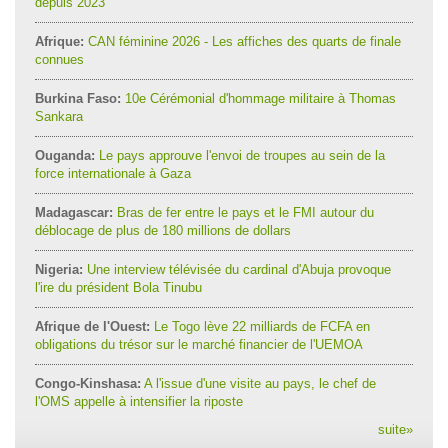
depuis 2023
Afrique:
CAN féminine 2026 - Les affiches des quarts de finale
connues
Burkina Faso:
10e Cérémonial d'hommage militaire à Thomas
Sankara
Ouganda:
Le pays approuve l'envoi de troupes au sein de la
force internationale à Gaza
Madagascar:
Bras de fer entre le pays et le FMI autour du
déblocage de plus de 180 millions de dollars
Nigeria:
Une interview télévisée du cardinal d'Abuja provoque
l'ire du président Bola Tinubu
Afrique de l'Ouest:
Le Togo lève 22 milliards de FCFA en
obligations du trésor sur le marché financier de l'UEMOA
Congo-Kinshasa:
A l'issue d'une visite au pays, le chef de
l'OMS appelle à intensifier la riposte
suite
»