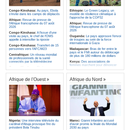
l'économie
Afrique:
AfroBasket U18 (F) - Le
Sénégal craque au 3e quart-temps
Angola:
La nouvelle loi renforce la
et s'incline face à la Tunisie (44-43)
protection des institutions contre les
Congo-Kinshasa:
Au pays, Ebola
Ethiopie:
Le Green Legacy, un
cyberattaques, selon Mário Oliveira
s'invite dans les camps de déplacés
modèle de résilience climatique à
Afrique du Nord:
Santé - La
l'approche de la COP32
Tunisie troisième pays arabe et 49e
Angola:
Le pays criminalise la
Afrique:
Revue de presse de
au monde
diffusion de fausses informations
l'Afrique francophone du 07 août
Afrique:
Revue de presse de
sur Internet
2026
l'Afrique francophone du 07 août
2026
Congo-Kinshasa:
A l'issue d'une
visite au pays, le chef de l'OMS
Ouganda:
Le pays approuve l'envoi
appelle à intensifier la riposte
de troupes au sein de la force
internationale à Gaza
Congo-Kinshasa:
Transfert de 15
personnes vers l'AFC/M23
Madagascar:
Bras de fer entre le
pays et le FMI autour du déblocage
Centrafrique:
Un réseau mondial
de plus de 180 millions de dollars
de professionnels de la santé
connectés par la télémédecine
Kenya:
Des associations de
femmes marchent pour dénoncer
Congo-Kinshasa:
Ebola au pays -
les disparitions forcées
Africa CDC mise sur les
communautés
Afrique:
La CEA renforce les
capacités des parlementaires de
Afrique de l'Ouest
Afrique du Nord
Afrique Centrale:
L'explosion de la
l'Afrique de l'Est
demande de viande de brousse
extermine la faune sauvage
Congo-Kinshasa:
Après l'accord
avec une branche des FDLR, les
Congo-Kinshasa:
Après l'accord
zones d'ombre persistent
avec une branche des FDLR, les
zones d'ombre persistent
Sud-Soudan:
Le pays à la croisée
des chemins, alerte l'ONU
Centrafrique:
Un gendarme détenu
par le groupe armé AAKG retrouve
Rwanda:
Rome et Kigali discutent
la liberté
d'une possible externalisation au
pays des procédures d'asile à
Rwanda:
Rome et Kigali discutent
destination de l'Italie
Nigeria:
Une interview télévisée du
Maroc:
Gianni Infantino accusé
d'une possible externalisation au
cardinal d'Abuja provoque l'ire du
d'avoir promis la finale du Mondial
pays des procédures d'asile à
Somalie:
Le camp de Galkayo
président Bola Tinubu
2030 au pays
destination de l'Italie
frappé par une violente attaque des