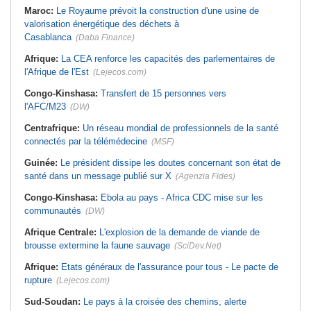
Maroc:
Le Royaume prévoit la construction d'une usine de
valorisation énergétique des déchets à
Casablanca
(Daba Finance)
Afrique:
La CEA renforce les capacités des parlementaires de
l'Afrique de l'Est
(Lejecos.com)
Congo-Kinshasa:
Transfert de 15 personnes vers
l'AFC/M23
(DW)
Centrafrique:
Un réseau mondial de professionnels de la santé
connectés par la télémédecine
(MSF)
Guinée:
Le président dissipe les doutes concernant son état de
santé dans un message publié sur X
(Agenzia Fides)
Congo-Kinshasa:
Ebola au pays - Africa CDC mise sur les
communautés
(DW)
Afrique Centrale:
L'explosion de la demande de viande de
brousse extermine la faune sauvage
(SciDev.Net)
Afrique:
Etats généraux de l'assurance pour tous - Le pacte de
rupture
(Lejecos.com)
Sud-Soudan:
Le pays à la croisée des chemins, alerte