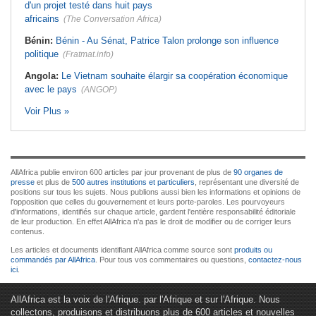
d'un projet testé dans huit pays
africains
(The Conversation Africa)
Bénin:
Bénin - Au Sénat, Patrice Talon prolonge son influence
politique
(Fratmat.info)
Angola:
Le Vietnam souhaite élargir sa coopération économique
avec le pays
(ANGOP)
Voir Plus »
AllAfrica publie environ 600 articles par jour provenant de plus de
90 organes de
presse
et plus de
500 autres institutions et particuliers
, représentant une diversité de
positions sur tous les sujets. Nous publions aussi bien les informations et opinions de
l'opposition que celles du gouvernement et leurs porte-paroles. Les pourvoyeurs
d'informations, identifiés sur chaque article, gardent l'entière responsabilité éditoriale
de leur production. En effet AllAfrica n'a pas le droit de modifier ou de corriger leurs
contenus.
Les articles et documents identifiant AllAfrica comme source sont
produits ou
commandés par AllAfrica
. Pour tous vos commentaires ou questions,
contactez-nous
ici
.
AllAfrica est la voix de l'Afrique. par l'Afrique et sur l'Afrique. Nous
collectons, produisons et distribuons plus de 600 articles et nouvelles