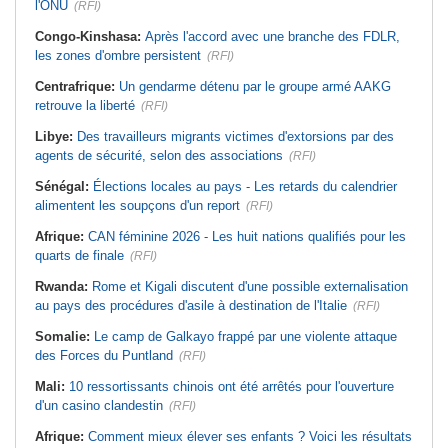
l'ONU
(RFI)
Congo-Kinshasa:
Après l'accord avec une branche des FDLR,
les zones d'ombre persistent
(RFI)
Centrafrique:
Un gendarme détenu par le groupe armé AAKG
retrouve la liberté
(RFI)
Libye:
Des travailleurs migrants victimes d'extorsions par des
agents de sécurité, selon des associations
(RFI)
Sénégal:
Élections locales au pays - Les retards du calendrier
alimentent les soupçons d'un report
(RFI)
Afrique:
CAN féminine 2026 - Les huit nations qualifiés pour les
quarts de finale
(RFI)
Rwanda:
Rome et Kigali discutent d'une possible externalisation
au pays des procédures d'asile à destination de l'Italie
(RFI)
Somalie:
Le camp de Galkayo frappé par une violente attaque
des Forces du Puntland
(RFI)
Mali:
10 ressortissants chinois ont été arrêtés pour l'ouverture
d'un casino clandestin
(RFI)
Afrique:
Comment mieux élever ses enfants ? Voici les résultats