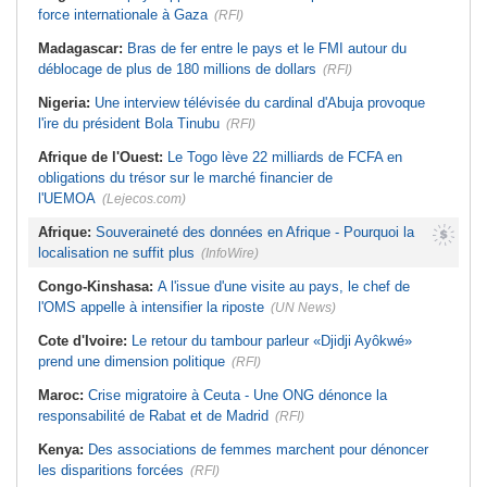
force internationale à Gaza
(RFI)
Madagascar:
Bras de fer entre le pays et le FMI autour du
déblocage de plus de 180 millions de dollars
(RFI)
Nigeria:
Une interview télévisée du cardinal d'Abuja provoque
l'ire du président Bola Tinubu
(RFI)
Afrique de l'Ouest:
Le Togo lève 22 milliards de FCFA en
obligations du trésor sur le marché financier de
l'UEMOA
(Lejecos.com)
Afrique:
Souveraineté des données en Afrique - Pourquoi la
localisation ne suffit plus
(InfoWire)
Congo-Kinshasa:
A l'issue d'une visite au pays, le chef de
l'OMS appelle à intensifier la riposte
(UN News)
Cote d'Ivoire:
Le retour du tambour parleur «Djidji Ayôkwé»
prend une dimension politique
(RFI)
Maroc:
Crise migratoire à Ceuta - Une ONG dénonce la
responsabilité de Rabat et de Madrid
(RFI)
Kenya:
Des associations de femmes marchent pour dénoncer
les disparitions forcées
(RFI)