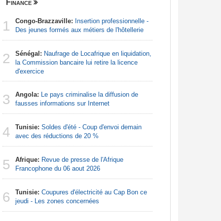
Finance
Centrafri
Congo-Brazzaville:
Insertion professionnelle -
Centrafr
1
1
Des jeunes formés aux métiers de l'hôtellerie
récupèren
Sénégal:
Naufrage de Locafrique en liquidation,
Centrafr
2
2
la Commission bancaire lui retire la licence
groupe ar
d'exercice
Centrafr
3
Angola:
Le pays criminalise la diffusion de
la guerre 
3
fausses informations sur Internet
ressourc
Tunisie:
Soldes d'été - Coup d'envoi demain
Centrafr
4
4
avec des réductions de 20 %
professio
téléméde
Afrique:
Revue de presse de l'Afrique
5
Centrafr
Francophone du 06 aout 2026
5
pour perm
gagner leu
Tunisie:
Coupures d'électricité au Cap Bon ce
6
jeudi - Les zones concernées
Centrafr
6
aux rebell