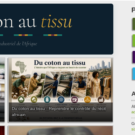
on au
tissu
ndustriel de l'Afrique
A
Af
Du coton au tissu - Reprendre le contrôle du récit
a
africain
G
s