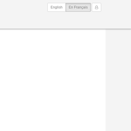
(current)
Mon Compte
English
En Français