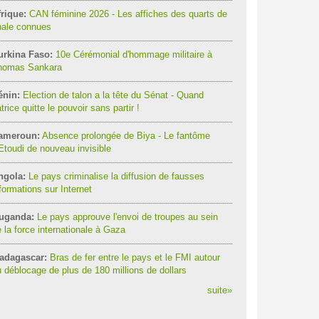
rique:
CAN féminine 2026 - Les affiches des quarts de
nale connues
urkina Faso:
10e Cérémonial d'hommage militaire à
homas Sankara
énin:
Election de talon a la tête du Sénat - Quand
trice quitte le pouvoir sans partir !
ameroun:
Absence prolongée de Biya - Le fantôme
Etoudi de nouveau invisible
ngola:
Le pays criminalise la diffusion de fausses
formations sur Internet
uganda:
Le pays approuve l'envoi de troupes au sein
 la force internationale à Gaza
adagascar:
Bras de fer entre le pays et le FMI autour
 déblocage de plus de 180 millions de dollars
suite
»