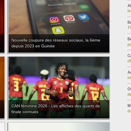
Af
fi
B
T
B
Nouvelle coupure des réseaux sociaux, la 6ème
pa
depuis 2023 en Guinée
C
d'
A
in
O
de
CAN féminine 2026 - Les affiches des quarts de
M
du
finale connues