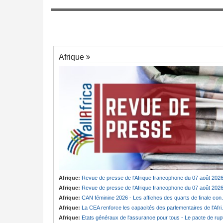
Bénin:
Le nouveau Sénat élit son premie
7
it
président
ouride en deuil -
 fille de Serigne
eu
Afrique
Afrique:
Revue de presse de l'Afrique francophone du 07 août 202
Afrique:
Revue de presse de l'Afrique francophone du 07 août 202
Afrique:
CAN féminine 2026 - Les affiches des quarts de finale connues
Afrique:
La CEA renforce les capacités des parlementaires de l'Afrique de l'Est
Afrique:
Etats généraux de l'assurance pour tous - Le pacte de ruptur