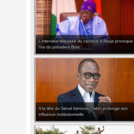
L’interview télévisée du cardinal d'Abuja provoque
l'ire du président Bola
A la tête du Sénat béninois, Talon prolonge son
influence institutionnelle