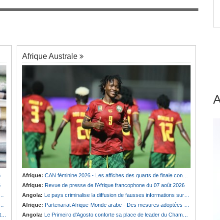
r
Cameroun:
Effoudou accuse Fouda de «
7
Général bandit »
Afrique Australe
6
Afrique:
CAN féminine 2026 - Les affiches des quarts de finale connues
6
Afrique:
Revue de presse de l'Afrique francophone du 07 août 2026
Angola:
Le pays criminalise la diffusion de fausses informations sur Internet
Afrique:
Partenariat Afrique-Monde arabe - Des mesures adoptées pour relancer la coopération
e
Angola:
Le Primeiro d'Agosto conforte sa place de leader du Championnat national féminin