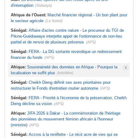
d'interruption
(Sidwaya)
Afrique de l'Ouest:
Marché financier régional - Un bon plant pour
le secteur agricole
(Le Soleil)
Sénégal:
Affaire d'actes contre nature - Le procureur du TGI de
Pikine-Guédiawaye interjette appel de l'ordonnance de non-lieu
partiel et de renvoi de plusieurs prévenus
(APS)
Sénégal:
FERA - La DG sortante revendique un redressement
financier du fonds
(APS)
Afrique:
Souveraineté des données en Afrique - Pourquoi la
localisation ne suffit plus
(InfoWire)
Sénégal:
Cheikh Dieng définit ses axes prioritaires pour
restructurer le Fonds d'entretien routier autonome
(APS)
Sénégal:
FERA - Priorité à l'économie de la préservation, Cheikh
Dieng décline sa vision
(APS)
Afrique:
JIFA 2026 à Dakar - La commémoration de l'héritage
des pionnières du mouvement féminin africain à l'honneur
(ministre)
(APS)
Sénégal:
Accros à la reniflette - Le récit acre de vies qui se