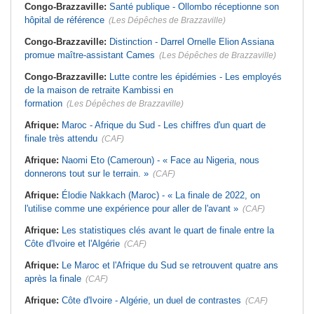
Congo-Brazzaville:
Santé publique - Ollombo réceptionne son
hôpital de référence
(Les Dépêches de Brazzaville)
Congo-Brazzaville:
Distinction - Darrel Ornelle Elion Assiana
promue maître-assistant Cames
(Les Dépêches de Brazzaville)
Congo-Brazzaville:
Lutte contre les épidémies - Les employés
de la maison de retraite Kambissi en
formation
(Les Dépêches de Brazzaville)
Afrique:
Maroc - Afrique du Sud - Les chiffres d'un quart de
finale très attendu
(CAF)
Afrique:
Naomi Eto (Cameroun) - « Face au Nigeria, nous
donnerons tout sur le terrain. »
(CAF)
Afrique:
Élodie Nakkach (Maroc) - « La finale de 2022, on
l'utilise comme une expérience pour aller de l'avant »
(CAF)
Afrique:
Les statistiques clés avant le quart de finale entre la
Côte d'Ivoire et l'Algérie
(CAF)
Afrique:
Le Maroc et l'Afrique du Sud se retrouvent quatre ans
après la finale
(CAF)
Afrique:
Côte d'Ivoire - Algérie, un duel de contrastes
(CAF)