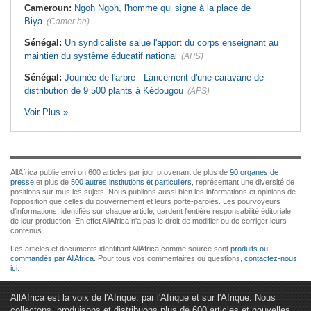
Cameroun:
Ngoh Ngoh, l'homme qui signe à la place de
Biya
(Camer.be)
Sénégal:
Un syndicaliste salue l'apport du corps enseignant au
maintien du système éducatif national
(APS)
Sénégal:
Journée de l'arbre - Lancement d'une caravane de
distribution de 9 500 plants à Kédougou
(APS)
Voir Plus »
AllAfrica publie environ 600 articles par jour provenant de plus de
90 organes de
presse
et plus de
500 autres institutions et particuliers
, représentant une diversité de
positions sur tous les sujets. Nous publions aussi bien les informations et opinions de
l'opposition que celles du gouvernement et leurs porte-paroles. Les pourvoyeurs
d'informations, identifiés sur chaque article, gardent l'entière responsabilité éditoriale
de leur production. En effet AllAfrica n'a pas le droit de modifier ou de corriger leurs
contenus.
Les articles et documents identifiant AllAfrica comme source sont
produits ou
commandés par AllAfrica
. Pour tous vos commentaires ou questions,
contactez-nous
ici
.
AllAfrica est la voix de l'Afrique. par l'Afrique et sur l'Afrique. Nous
collectons, produisons et distribuons plus de 600 articles et nouvelles