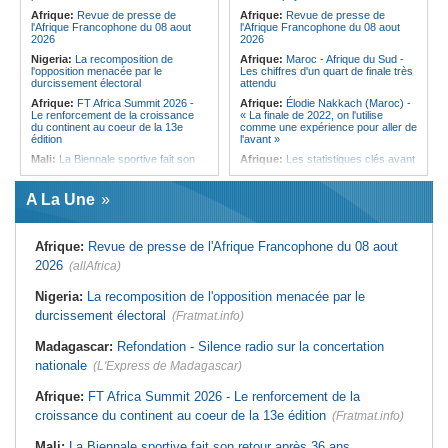
qui signe à la place de Biya
Afrique:
Revue de presse de
Afrique:
Revue de presse de
l'Afrique Francophone du 08 aout
l'Afrique Francophone du 08 aout
2026
2026
Nigeria:
La recomposition de
Afrique:
Maroc - Afrique du Sud -
l'opposition menacée par le
Les chiffres d'un quart de finale très
durcissement électoral
attendu
Afrique:
FT Africa Summit 2026 -
Afrique:
Élodie Nakkach (Maroc) -
Le renforcement de la croissance
« La finale de 2022, on l'utilise
du continent au coeur de la 13e
comme une expérience pour aller de
édition
l'avant »
Mali:
La Biennale sportive fait son
Afrique:
Les statistiques clés avant
retour après 36 ans d'interruption
le quart de finale entre la Côte
d'Ivoire et l'Algérie
Afrique de l'Ouest:
Marché
A La Une
financier régional - Un bon plant
Afrique:
Le Maroc et l'Afrique du
pour le secteur agricole
Sud se retrouvent quatre ans après
la finale
Sénégal:
FERA - La DG sortante
Afrique:
Revue de presse de l'Afrique Francophone du 08 aout
revendique un redressement
Afrique:
Côte d'Ivoire - Algérie, un
financier du fonds
duel de contrastes
2026
(allAfrica)
Sénégal:
Affaire d'actes contre
Afrique:
AfroBasket U18 - Le
nature - Le procureur du TGI de
Sénégal bat la Tunisie et prend le
Nigeria:
La recomposition de l'opposition menacée par le
Pikine-Guédiawaye interjette appel
quart
durcissement électoral
de l'ordonnance de non-lieu partiel et
(Fratmat.info)
Tunisie:
Enseignement supérieur -
de renvoi de plusieurs prévenus
Le pays lance son premier master
Madagascar:
Refondation - Silence radio sur la concertation
Sénégal:
FERA - Priorité à
interconnecté « One Health »
l'économie de la préservation,
nationale
(L'Express de Madagascar)
Tunisie:
La CCI de Tunis lance le
Cheikh Dieng décline sa vision
pôle « SPEEDUP » pour propulser
Sénégal:
Cheikh Dieng définit ses
les startups à l'international
Afrique:
FT Africa Summit 2026 - Le renforcement de la
axes prioritaires pour restructurer le
croissance du continent au coeur de la 13e édition
Fonds d'entretien routier autonome
(Fratmat.info)
Mali:
La Biennale sportive fait son retour après 36 ans