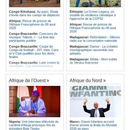
Afrique:
Les statistiques clés avant
Angola:
Le pays totalise six
le quart de finale entre la Côte
médailles au Championnat du
d'Ivoire et l'Algérie
monde de ju-jitsu
Congo-Kinshasa:
Au pays, Ebola
Ethiopie:
Le Green Legacy, un
Afrique:
Le Maroc et l'Afrique du
s'invite dans les camps de déplacés
modèle de résilience climatique à
Angola:
Le pays criminalise la
Sud se retrouvent quatre ans après
l'approche de la COP32
diffusion de fausses informations
Afrique:
Revue de presse de
la finale
sur Internet
l'Afrique Francophone du 08 aout
Afrique:
Revue de presse de
Afrique:
Côte d'Ivoire - Algérie, un
2026
l'Afrique Francophone du 08 aout
duel de contrastes
2026
Congo-Brazzaville:
Concours de
musique 'Talents +' - La liste des
Madagascar:
Refondation - Silence
participants publiée
radio sur la concertation nationale
Congo-Brazzaville:
Coupe du
Madagascar:
Danse - La création
Congo de football - JST, Inter, Cara
chorégraphique rassemble ses
et V Club qualifiés pour les demi-
adeptes
finales
Madagascar:
Média - Mort subite
Congo-Brazzaville:
Lutte contre la
de Sitraka Rakotobe
corruption - Les parlementaires
Madagascar:
Les reins solides
sensibilisés
Madagascar:
Vol à la tire - Un
Congo-Brazzaville:
Santé publique
groupe de six femmes se retrouve
- Ollombo réceptionne son hôpital de
Afrique de l'Ouest
Afrique du Nord
en prison
référence
Madagascar:
Athlétisme - 100
Congo-Brazzaville:
Lutte contre
mètres - Junior Tsiravay et Zo
les épidémies - Les employés de la
Rakotonary co-champions
maison de retraite Kambissi en
formation
Madagascar:
Hasina
Rakotondramiara, Président du
Congo-Brazzaville:
Distinction -
Rouge - « Aucun retour
Darrel Ornelle Elion Assiana promue
d'investissement pour les petits
maître-assistant Cames
clubs »
Afrique:
Naomi Eto (Cameroun) - «
Madagascar:
Agroalimentaire - Les
Face au Nigeria, nous donnerons
Nigeria:
Une interview télévisée du
Maroc:
Gianni Infantino accusé
boissons locales conquièrent le
tout sur le terrain. »
cardinal d'Abuja provoque l'ire du
d'avoir promis la finale du Mondial
marché
président Bola Tinubu
2030 au pays
Cameroun:
Ngoh Ngoh, l'homme