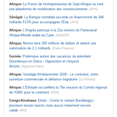
Afrique:
Le Forum de l'entrepreneuriat de Sept Afrique se veut
une plateforme de mobilisation des investissements
(APS)
Sénégal:
La Banque mondiale accorde un financement de 340
milliards FCFA pour accompagner l'Etat
(APS)
Afrique:
L'Angola participe à la 21e réunion du Partenariat
Afrique-Monde arabe au Caire
(ANGOP)
Afrique:
Moove lève 250 millions de dollars et atteint une
valorisation de 2,1 milliards
(Daba Finance)
Guinée:
Polémique autour des vacances du président
Doumbouya en Grèce - Opposition et citoyens
divisés
(Agenzia Fides)
Afrique:
Sondage Afrobarometer 2026 - Le continent, entre
ouverture commerciale et défiance migratoire
(La Presse)
Afrique:
L'Éthiopie accueillera la 76e session du Comité régional
de l'OMS pour le continent
(ENA)
Congo-Kinshasa:
Ebola - Contre le variant Bundibugyo,
plusieurs essais lancés mais aucun traitement encore
validé
(RFI)