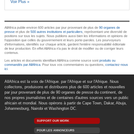
Voir Plus »
AllAfrica publie environ 600 articles par jour provenant de plus de
90 organes de
presse
et plus de
500 autres institutions et particuliers
, représentant une diversité de
positions sur tous les sujets. Nous publions aussi bien les informations et opinions de
l'opposition que celles du gouvernement et leurs porte-paroles. Les pourvoyeurs
d'informations, identifiés sur chaque article, gardent l'entière responsabilité éditoriale
de leur production. En effet AllAfrica n'a pas le droit de modifier ou de corriger leurs
contenus.
Les articles et documents identifiant AllAfrica comme source sont
produits ou
commandés par AllAfrica
. Pour tous vos commentaires ou questions,
contactez-nous
ici
.
AllAfrica est la voix de l'Afrique. par l'Afrique et sur l'Afrique. Nous
collectons, produisons et distribuons plus de 600 articles et nouvelles
par jour provenant de plus de 90 organes de presse du continent, de
nos propres journalistes et de centaines d'autres sources vers un public
africain et mondial. Nous opérons à partir de Cape Town, Dakar, Abuja,
Johannesburg, Nairobi et Washington DC.
SUPPORT OUR WORK
POUR LES ANNONCEURS