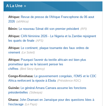
Afrique:
L'essor historique de
Guinée:
Le général Amara Camara
l'Éthiopie met à mal la campagne
A La Une
assume les fonctions présidentielles
d'hostilité menée par Le Caire
Ghana:
John Dramani en Jamaïque
Algérie:
France - L'affaire Mehdi
pour des questions liées à
Laribi relance la coopération
Afrique:
Revue de presse de l'Afrique Francophone du 06 aout
l'esclavage
policière contre le narcotrafic
2026
(allAfrica)
Sénégal:
Banque mondiale - 340
Afrique:
L'Angola participe à la 21e
milliards de FCFA pour soutenir les
réunion du Partenariat Afrique-
priorités du pays
Monde arabe au Caire
Bénin:
Le nouveau Sénat élit son premier président
(RFI)
Mali:
Achat d'un avion présidentiel -
Afrique:
Sondage Afrobarometer
La Cour suprême confirme la
2026 - Le continent, entre ouverture
Afrique:
CAN féminine 2026 - Le Nigeria et la Zambie rejoignent
condamnation de l'ex-ministre de
commerciale et défiance migratoire
les quarts de finale
(APS)
l'Économie
Afrique:
CAN Féminine 2026 - Ce
Guinée:
Le pays demande à la
silence qui en dit long
Afrique:
Le continent, plaque tournante des faux ordres de
France la restitution du crâne de
Bokar Biro et de trois de ses
virement
(Le Soleil)
proches
Afrique:
Pourquoi l'avenir du textile africain est bien plus
prometteur que ne le laissent penser les
chiffres
(Bird Story Agency)
Congo-Kinshasa:
Le gouvernement congolais, l'OMS et le CDC
Africa renforcent la riposte à Ebola
(Présidence RDC)
Guinée:
Le général Amara Camara assume les fonctions
présidentielles
(Sidwaya)
Ghana:
John Dramani en Jamaïque pour des questions liées à
l'esclavage
(Le Pays)