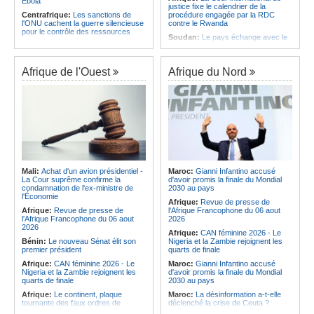
Ebola
justice fixe le calendrier de la
Centrafrique:
Les sanctions de
procédure engagée par la RDC
l'ONU cachent la guerre silencieuse
contre le Rwanda
pour le contrôle des ressources
Soudan:
Le pays échange avec le
Congo-Kinshasa:
Un bateau sous
président de l'UA sur l'évolution de la
surveillance sanitaire à Bende-
situation et la visite du Conseil de
Bende
paix à Khartoum
Afrique de l'Ouest
Afrique du Nord
Afrique:
La Cour international de
Afrique:
L'Éthiopie accueillera la
justice fixe le calendrier de la
76e session du Comité régional de
procédure engagée par la RDC
l'OMS pour le continent
contre le Rwanda
Madagascar:
RN4 - Des portions
Afrique:
Visite du Président de la
restent critiques
République et de la Première Dame
Madagascar:
Antaninandro- Un
à Yamoussoukro
récidiviste armé se présente comme
Afrique:
L'Angola participe à la 21e
policier
réunion du Partenariat Afrique-
Madagascar:
Spectacle - Star Tour
Monde arabe au Caire
transforme Mahajanga en aire de
Mali:
Achat d'un avion présidentiel -
Maroc:
Gianni Infantino accusé
Congo-Kinshasa:
Ebola - Contre le
fête
La Cour suprême confirme la
d'avoir promis la finale du Mondial
variant Bundibugyo, plusieurs
condamnation de l'ex-ministre de
2030 au pays
Madagascar:
Café-Histoire - Le
essais lancés mais aucun traitement
l'Économie
Musée de la Photo démystifie teza
Afrique:
Revue de presse de
encore validé
Afrique:
Revue de presse de
l'Afrique Francophone du 06 aout
Cameroun:
Plusieurs
l'Afrique Francophone du 06 aout
2026
ressortissants expulsés des États-
2026
Afrique:
CAN féminine 2026 - Le
Unis redoutent un retour dans leur
Bénin:
Le nouveau Sénat élit son
Nigeria et la Zambie rejoignent les
pays
premier président
quarts de finale
Afrique:
CAN féminine 2026 - Le
Maroc:
Gianni Infantino accusé
Nigeria et la Zambie rejoignent les
d'avoir promis la finale du Mondial
quarts de finale
2030 au pays
Afrique:
Le continent, plaque
Maroc:
La désinformation a-t-elle
tournante des faux ordres de
déclenché la crise de Ceuta ?
virement