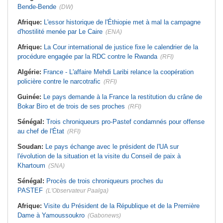
Bende-Bende
(DW)
Afrique:
L'essor historique de l'Éthiopie met à mal la campagne
d'hostilité menée par Le Caire
(ENA)
Afrique:
La Cour international de justice fixe le calendrier de la
procédure engagée par la RDC contre le Rwanda
(RFI)
Algérie:
France - L'affaire Mehdi Laribi relance la coopération
policière contre le narcotrafic
(RFI)
Guinée:
Le pays demande à la France la restitution du crâne de
Bokar Biro et de trois de ses proches
(RFI)
Sénégal:
Trois chroniqueurs pro-Pastef condamnés pour offense
au chef de l'État
(RFI)
Soudan:
Le pays échange avec le président de l'UA sur
l'évolution de la situation et la visite du Conseil de paix à
Khartoum
(SNA)
Sénégal:
Procès de trois chroniqueurs proches du
PASTEF
(L'Observateur Paalga)
Afrique:
Visite du Président de la République et de la Première
Dame à Yamoussoukro
(Gabonews)