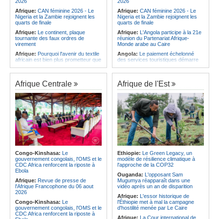
2026
2026
Afrique:
CAN féminine 2026 - Le
Afrique:
CAN féminine 2026 - Le
Nigeria et la Zambie rejoignent les
Nigeria et la Zambie rejoignent les
quarts de finale
quarts de finale
Afrique:
Le continent, plaque
Afrique:
L'Angola participe à la 21e
tournante des faux ordres de
réunion du Partenariat Afrique-
virement
Monde arabe au Caire
Afrique:
Pourquoi l'avenir du textile
Angola:
Le paiement échelonné
africain est bien plus prometteur que
des services touristiques démarre
ne le laissent penser les chiffres
ce jeudi
Afrique:
Les Africains en première
Angola:
Jiu-jitsu - Le pays
ligne face à la crise de la biodiversité
décroche une troisième médaille à
Afrique Centrale
Afrique de l'Est
Abou Dabi
Afrique:
L'essor historique de
l'Éthiopie met à mal la campagne
Afrique:
Ju-Jitsu - La délégation
d'hostilité menée par Le Caire
angolaise reçue par l'ambassadeur
d'Angola aux Émirats arabes unis
Afrique:
La Cour international de
justice fixe le calendrier de la
Angola:
Une expédition automobile
procédure engagée par la RDC
favorise le tourisme à Humpata
contre le Rwanda
Angola:
La WAS-AC souhaite
Afrique:
Visite du Président de la
collaborer avec le pays pour
République et de la Première Dame
stimuler l'aquaculture
à Yamoussoukro
Congo-Kinshasa:
Le
Ethiopie:
Le Green Legacy, un
Afrique:
Un groupe parlementaire
gouvernement congolais, l'OMS et le
modèle de résilience climatique à
Afrique:
Le Forum de
se penche sur le rôle des femmes
CDC Africa renforcent la riposte à
l'approche de la COP32
l'entrepreneuriat de Sept Afrique se
dans l'interaction avec les
Ebola
veut une plateforme de mobilisation
communautés
Ouganda:
L'opposant Sam
des investissements
Afrique:
Revue de presse de
Mugumya réapparaît dans une
l'Afrique Francophone du 06 aout
vidéo après un an de disparition
2026
Afrique:
L'essor historique de
Congo-Kinshasa:
Le
l'Éthiopie met à mal la campagne
gouvernement congolais, l'OMS et le
d'hostilité menée par Le Caire
CDC Africa renforcent la riposte à
Afrique:
La Cour international de