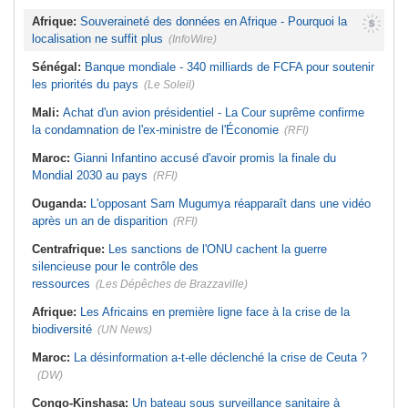
Afrique:
Souveraineté des données en Afrique - Pourquoi la
localisation ne suffit plus
(InfoWire)
Sénégal:
Banque mondiale - 340 milliards de FCFA pour soutenir
les priorités du pays
(Le Soleil)
Mali:
Achat d'un avion présidentiel - La Cour suprême confirme
la condamnation de l'ex-ministre de l'Économie
(RFI)
Maroc:
Gianni Infantino accusé d'avoir promis la finale du
Mondial 2030 au pays
(RFI)
Ouganda:
L'opposant Sam Mugumya réapparaît dans une vidéo
après un an de disparition
(RFI)
Centrafrique:
Les sanctions de l'ONU cachent la guerre
silencieuse pour le contrôle des
ressources
(Les Dépêches de Brazzaville)
Afrique:
Les Africains en première ligne face à la crise de la
biodiversité
(UN News)
Maroc:
La désinformation a-t-elle déclenché la crise de Ceuta ?
(DW)
Congo-Kinshasa:
Un bateau sous surveillance sanitaire à