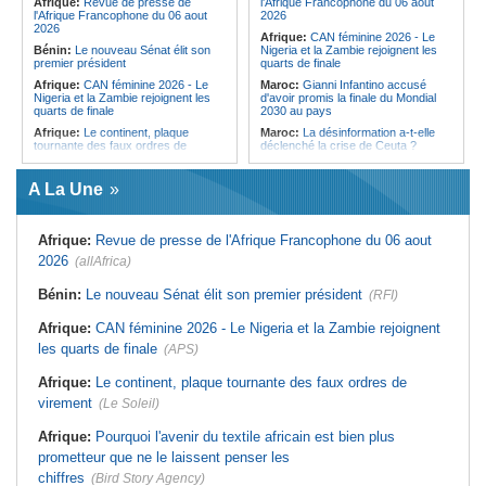
Afrique:
Revue de presse de
l'Afrique Francophone du 06 aout
Cameroun:
Plusieurs
l'Afrique Francophone du 06 aout
2026
ressortissants expulsés des États-
2026
Afrique:
CAN féminine 2026 - Le
Unis redoutent un retour dans leur
Bénin:
Le nouveau Sénat élit son
Nigeria et la Zambie rejoignent les
pays
premier président
quarts de finale
Afrique:
CAN féminine 2026 - Le
Maroc:
Gianni Infantino accusé
Nigeria et la Zambie rejoignent les
d'avoir promis la finale du Mondial
quarts de finale
2030 au pays
Afrique:
Le continent, plaque
Maroc:
La désinformation a-t-elle
tournante des faux ordres de
déclenché la crise de Ceuta ?
virement
Afrique:
L'essor historique de
Guinée:
Le général Amara Camara
l'Éthiopie met à mal la campagne
A La Une
assume les fonctions présidentielles
d'hostilité menée par Le Caire
Ghana:
John Dramani en Jamaïque
Algérie:
France - L'affaire Mehdi
pour des questions liées à
Laribi relance la coopération
Afrique:
Revue de presse de l'Afrique Francophone du 06 aout
l'esclavage
policière contre le narcotrafic
2026
(allAfrica)
Sénégal:
Banque mondiale - 340
Afrique:
L'Angola participe à la 21e
milliards de FCFA pour soutenir les
réunion du Partenariat Afrique-
priorités du pays
Monde arabe au Caire
Bénin:
Le nouveau Sénat élit son premier président
(RFI)
Mali:
Achat d'un avion présidentiel -
Afrique:
Sondage Afrobarometer
La Cour suprême confirme la
2026 - Le continent, entre ouverture
Afrique:
CAN féminine 2026 - Le Nigeria et la Zambie rejoignent
condamnation de l'ex-ministre de
commerciale et défiance migratoire
les quarts de finale
(APS)
l'Économie
Afrique:
CAN Féminine 2026 - Ce
Guinée:
Le pays demande à la
silence qui en dit long
Afrique:
Le continent, plaque tournante des faux ordres de
France la restitution du crâne de
Bokar Biro et de trois de ses
virement
(Le Soleil)
proches
Afrique:
Pourquoi l'avenir du textile africain est bien plus
prometteur que ne le laissent penser les
chiffres
(Bird Story Agency)