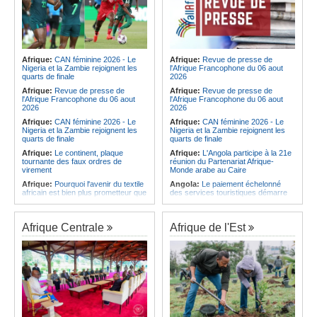
Afrique:
CAN féminine 2026 - Le
Afrique:
Revue de presse de
Nigeria et la Zambie rejoignent les
l'Afrique Francophone du 06 aout
quarts de finale
2026
Afrique:
Revue de presse de
Afrique:
Revue de presse de
l'Afrique Francophone du 06 aout
l'Afrique Francophone du 06 aout
2026
2026
Afrique:
CAN féminine 2026 - Le
Afrique:
CAN féminine 2026 - Le
Nigeria et la Zambie rejoignent les
Nigeria et la Zambie rejoignent les
quarts de finale
quarts de finale
Afrique:
Le continent, plaque
Afrique:
L'Angola participe à la 21e
tournante des faux ordres de
réunion du Partenariat Afrique-
virement
Monde arabe au Caire
Afrique:
Pourquoi l'avenir du textile
Angola:
Le paiement échelonné
africain est bien plus prometteur que
des services touristiques démarre
ne le laissent penser les chiffres
ce jeudi
Afrique:
Les Africains en première
Angola:
Jiu-jitsu - Le pays
ligne face à la crise de la biodiversité
décroche une troisième médaille à
Afrique Centrale
Afrique de l'Est
Abou Dabi
Afrique:
L'essor historique de
l'Éthiopie met à mal la campagne
Afrique:
Ju-Jitsu - La délégation
d'hostilité menée par Le Caire
angolaise reçue par l'ambassadeur
d'Angola aux Émirats arabes unis
Afrique:
La Cour international de
justice fixe le calendrier de la
Angola:
Une expédition automobile
procédure engagée par la RDC
favorise le tourisme à Humpata
contre le Rwanda
Angola:
La WAS-AC souhaite
Afrique:
Visite du Président de la
collaborer avec le pays pour
République et de la Première Dame
stimuler l'aquaculture