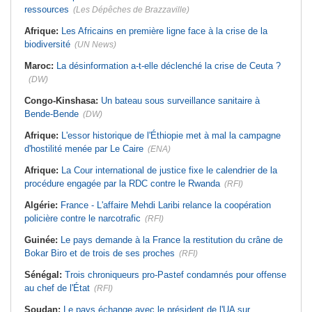
ressources
(Les Dépêches de Brazzaville)
Afrique:
Les Africains en première ligne face à la crise de la
biodiversité
(UN News)
Maroc:
La désinformation a-t-elle déclenché la crise de Ceuta ?
(DW)
Congo-Kinshasa:
Un bateau sous surveillance sanitaire à
Bende-Bende
(DW)
Afrique:
L'essor historique de l'Éthiopie met à mal la campagne
d'hostilité menée par Le Caire
(ENA)
Afrique:
La Cour international de justice fixe le calendrier de la
procédure engagée par la RDC contre le Rwanda
(RFI)
Algérie:
France - L'affaire Mehdi Laribi relance la coopération
policière contre le narcotrafic
(RFI)
Guinée:
Le pays demande à la France la restitution du crâne de
Bokar Biro et de trois de ses proches
(RFI)
Sénégal:
Trois chroniqueurs pro-Pastef condamnés pour offense
au chef de l'État
(RFI)
Soudan:
Le pays échange avec le président de l'UA sur