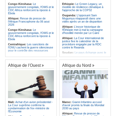
à Yamoussoukro
Congo-Kinshasa:
Le
Ethiopie:
Le Green Legacy, un
Afrique:
Un groupe parlementaire
gouvernement congolais, l'OMS et le
modèle de résilience climatique à
Afrique:
Le Forum de
se penche sur le rôle des femmes
CDC Africa renforcent la riposte à
l'approche de la COP32
l'entrepreneuriat de Sept Afrique se
dans l'interaction avec les
Ebola
veut une plateforme de mobilisation
communautés
Ouganda:
L'opposant Sam
des investissements
Afrique:
Revue de presse de
Mugumya réapparaît dans une
l'Afrique Francophone du 06 aout
vidéo après un an de disparition
2026
Afrique:
L'essor historique de
Congo-Kinshasa:
Le
l'Éthiopie met à mal la campagne
gouvernement congolais, l'OMS et le
d'hostilité menée par Le Caire
CDC Africa renforcent la riposte à
Afrique:
La Cour international de
Ebola
justice fixe le calendrier de la
Centrafrique:
Les sanctions de
procédure engagée par la RDC
l'ONU cachent la guerre silencieuse
contre le Rwanda
pour le contrôle des ressources
Soudan:
Le pays échange avec le
Congo-Kinshasa:
Un bateau sous
président de l'UA sur l'évolution de la
surveillance sanitaire à Bende-
situation et la visite du Conseil de
Bende
paix à Khartoum
Afrique de l'Ouest
Afrique du Nord
Afrique:
La Cour international de
Afrique:
L'Éthiopie accueillera la
justice fixe le calendrier de la
76e session du Comité régional de
procédure engagée par la RDC
l'OMS pour le continent
contre le Rwanda
Madagascar:
RN4 - Des portions
Afrique:
Visite du Président de la
restent critiques
République et de la Première Dame
Madagascar:
Antaninandro- Un
à Yamoussoukro
récidiviste armé se présente comme
Afrique:
L'Angola participe à la 21e
policier
réunion du Partenariat Afrique-
Madagascar:
Spectacle - Star Tour
Monde arabe au Caire
transforme Mahajanga en aire de
Mali:
Achat d'un avion présidentiel -
Maroc:
Gianni Infantino accusé
Congo-Kinshasa:
Ebola - Contre le
fête
La Cour suprême confirme la
d'avoir promis la finale du Mondial
variant Bundibugyo, plusieurs
condamnation de l'ex-ministre de
2030 au pays
Madagascar:
Café-Histoire - Le
essais lancés mais aucun traitement
l'Économie
Musée de la Photo démystifie teza
Afrique:
Revue de presse de
encore validé