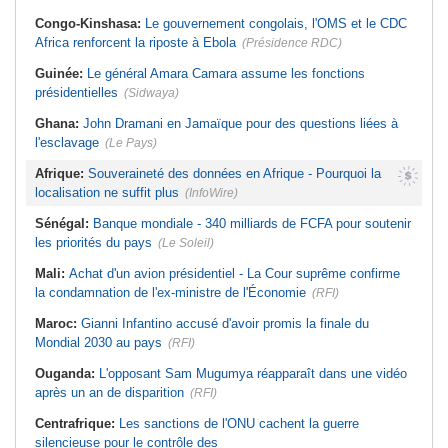
Congo-Kinshasa:
Le gouvernement congolais, l'OMS et le CDC
Africa renforcent la riposte à Ebola
(Présidence RDC)
Guinée:
Le général Amara Camara assume les fonctions
présidentielles
(Sidwaya)
Ghana:
John Dramani en Jamaïque pour des questions liées à
l'esclavage
(Le Pays)
Afrique:
Souveraineté des données en Afrique - Pourquoi la
localisation ne suffit plus
(InfoWire)
Sénégal:
Banque mondiale - 340 milliards de FCFA pour soutenir
les priorités du pays
(Le Soleil)
Mali:
Achat d'un avion présidentiel - La Cour suprême confirme
la condamnation de l'ex-ministre de l'Économie
(RFI)
Maroc:
Gianni Infantino accusé d'avoir promis la finale du
Mondial 2030 au pays
(RFI)
Ouganda:
L'opposant Sam Mugumya réapparaît dans une vidéo
après un an de disparition
(RFI)
Centrafrique:
Les sanctions de l'ONU cachent la guerre
silencieuse pour le contrôle des