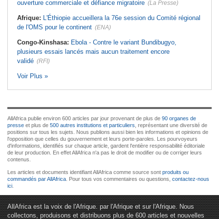
ouverture commerciale et défiance migratoire
(La Presse)
Afrique:
L'Éthiopie accueillera la 76e session du Comité régional
de l'OMS pour le continent
(ENA)
Congo-Kinshasa:
Ebola - Contre le variant Bundibugyo,
plusieurs essais lancés mais aucun traitement encore
validé
(RFI)
Voir Plus »
AllAfrica publie environ 600 articles par jour provenant de plus de
90 organes de
presse
et plus de
500 autres institutions et particuliers
, représentant une diversité de
positions sur tous les sujets. Nous publions aussi bien les informations et opinions de
l'opposition que celles du gouvernement et leurs porte-paroles. Les pourvoyeurs
d'informations, identifiés sur chaque article, gardent l'entière responsabilité éditoriale
de leur production. En effet AllAfrica n'a pas le droit de modifier ou de corriger leurs
contenus.
Les articles et documents identifiant AllAfrica comme source sont
produits ou
commandés par AllAfrica
. Pour tous vos commentaires ou questions,
contactez-nous
ici
.
AllAfrica est la voix de l'Afrique. par l'Afrique et sur l'Afrique. Nous
collectons, produisons et distribuons plus de 600 articles et nouvelles