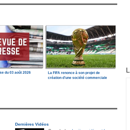
L
se du 03 août 2026
La FIFA renonce à son projet de
création d'une société commerciale
tirés du site
 État
Afrique:
Revue de presse de l'Afrique
1
francophone du 05 août 2026
tion
Congo-Brazzaville:
Insertion professionnelle -
2
Des jeunes formés aux métiers de l'hôtellerie
Dernières Vidéos