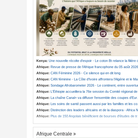
Kenya:
Une nouvelle récolte d'espoir - Le coton Bt relance la filière cotonnière à Lam
Afrique:
Revue de presse de l'Afrique francophone du 05 août 202
Afrique:
CAN Féminine 2026 - Ce silence qui en dit long
Afrique:
CAN féminine - La Côte d'Ivoire affrontera l'Algérie et le Maroc fera face à l'Afrique du Sud en quarts
Afrique:
Sondage Afrobarometer 2026 - Le continent, entre ouverture commerciale et défiance migratoir
Afrique:
L'Éthiopie accueillera la 76e session du Comité régional de l'OMS pour le continen
Afrique:
La chaîne Canal+ va diffuser l'ensemble des coupes d'Europe de football sur le continent
Afrique:
Les soins de santé passent aussi par les familles et les communautés
Afrique:
Distinction des leaders africains et de la diaspora - Africa Next Awards veut célébrer l'excellence africaine à Pari
Afrique:
Plus de 150 Angolais bénéficient de bourses d'études de troisième cycle au Royaume-Uni
Afrique Centrale