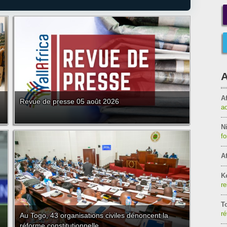
A
Af
Revue de presse 05 août 2026
a
Ni
f
Af
K
re
T
ré
Au Togo, 43 organisations civiles dénoncent la
réforme constitutionnelle