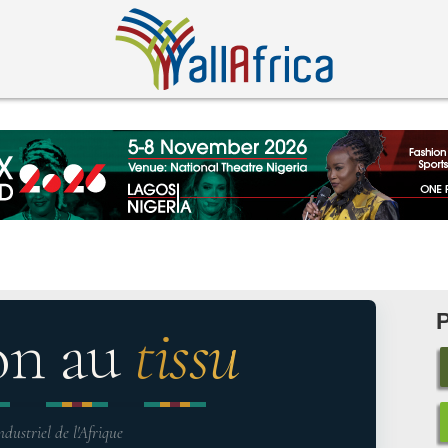
on au
tissu
ndustriel de l'Afrique