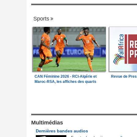
Sports
CAN Féminine 2026 - RCI-Algérie et
Revue de Pres
Maroc-RSA, les affiches des quarts
Justice et Lois
l'armée camerounaise
Nigeria:
Vers une police propre à chaque
1
pour endiguer les enlèvements
la société civile
Cameroun:
Une campagne de sensibilisa
Multimédias
2
itutionnelle
menée dans les aéroports contre le trafic
Dernières bandes audios
d'espèces protégées