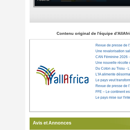
Contenu original de l'équipe d'AllAf
Revue de presse de l
Une revalorisation sa
CAN Féminine 2026 - C
Une nouvelle récolte d
Du Coton au Tissu - L'
L'IA alimente désorma
Le pays veut transfo
Revue de presse de l
FFE – Le continent est
Le pays mise sur l'int
Avis et Annonces