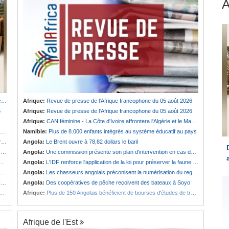
u
Afrique:
Revue de presse de l'Afrique francophone du 05 août 2026
6
Afrique:
Revue de presse de l'Afrique francophone du 05 août 2026
Afrique:
CAN féminine - La Côte d'Ivoire affrontera l'Algérie et le Maroc fera face à l'Afrique du Sud en quarts
Namibie:
Plus de 8.000 enfants intégrés au système éducatif au pays
e
Angola:
Le Brent ouvre à 78,82 dollars le baril
t
Angola:
Une commission présente son plan d'intervention en cas de catastrophe à Huambo
Angola:
L'IDF renforce l'application de la loi pour préserver la faune sauvage
Angola:
Les chasseurs angolais préconisent la numérisation du registre et des licences
s
Angola:
Des coopératives de pêche reçoivent des bateaux à Soyo
Afrique:
Plus de 150 Angolais bénéficient de bourses d'études de troisième cycle au Royaume-Uni
Afrique de l'Est