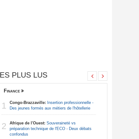
ES PLUS LUS
Finance
Nigeria
Congo-Brazzaville:
Insertion professionnelle -
Afrique:
1
1
Des jeunes formés aux métiers de l'hôtellerie
francopho
Afrique de l'Ouest:
Souveraineté vs
Nigeria:
2
2
préparation technique de l'ECO - Deux débats
pour endi
confondus