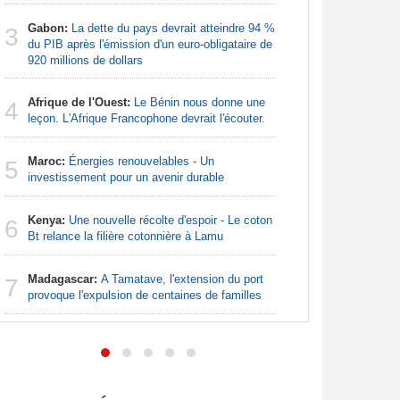
Nigeria:
3
Gabon:
La dette du pays devrait atteindre 94 %
pour les 
3
du PIB après l'émission d'un euro-obligataire de
920 millions de dollars
Nigeria:
4
de lever 5
Afrique de l'Ouest:
Le Bénin nous donne une
4
introduct
leçon. L'Afrique Francophone devrait l'écouter.
Nigeria:
5
Maroc:
Énergies renouvelables - Un
- Une lueu
5
investissement pour un avenir durable
communau
Kenya:
Une nouvelle récolte d'espoir - Le coton
Nigeria:
6
6
Bt relance la filière cotonnière à Lamu
grande in
Madagascar:
A Tamatave, l'extension du port
Afrique:
7
7
provoque l'expulsion de centaines de familles
Francopho