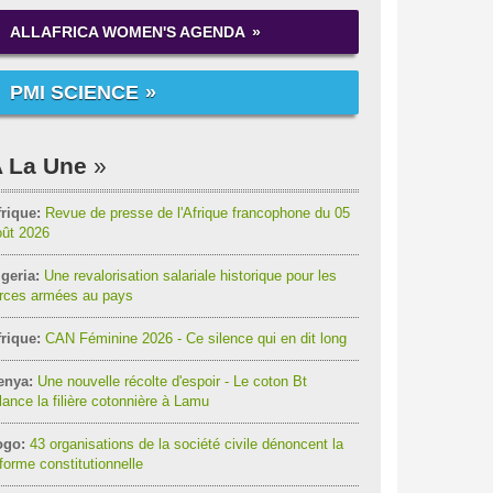
ALLAFRICA WOMEN'S AGENDA
PMI SCIENCE
 La Une
rique:
Revue de presse de l'Afrique francophone du 05
oût 2026
geria:
Une revalorisation salariale historique pour les
orces armées au pays
rique:
CAN Féminine 2026 - Ce silence qui en dit long
enya:
Une nouvelle récolte d'espoir - Le coton Bt
lance la filière cotonnière à Lamu
ogo:
43 organisations de la société civile dénoncent la
forme constitutionnelle