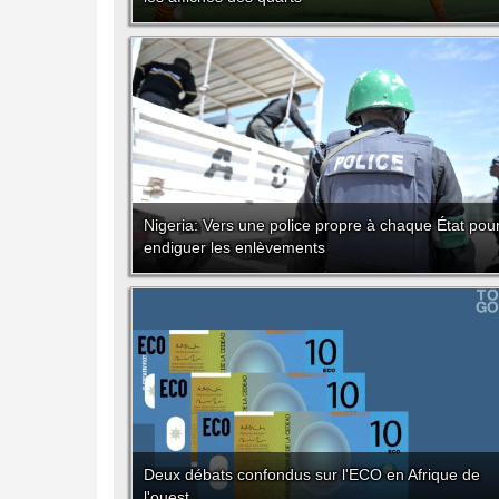
Nigeria: Vers une police propre à chaque État pou
endiguer les enlèvements
Deux débats confondus sur l'ECO en Afrique de
l'ouest