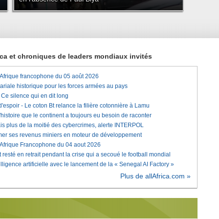
rica et chroniques de leaders mondiaux invités
'Afrique francophone du 05 août 2026
lariale historique pour les forces armées au pays
e silence qui en dit long
'espoir - Le coton Bt relance la filière cotonnière à Lamu
histoire que le continent a toujours eu besoin de raconter
is plus de la moitié des cybercrimes, alerte INTERPOL
rmer ses revenus miniers en moteur de développement
'Afrique Francophone du 04 aout 2026
 resté en retrait pendant la crise qui a secoué le football mondial
elligence artificielle avec le lancement de la « Senegal AI Factory »
Plus de allAfrica.com »