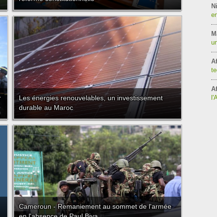
Ni
en
M
un
Af
te
Af
r
Les énergies renouvelables, un investissement
l'
durable au Maroc
Cameroun - Remaniement au sommet de l'armée
en l'absence de Paul Biya