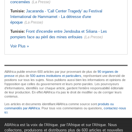
concernées
(La Presse)
Tunisie:
Jacaranda - 'Call Center Tragedy' au Festival
International de Hammamet - La détresse d'une
époque
(La Presse)
Tunisie:
Front d'incendie entre Jendouba et Siliana - Les
pompiers face au péril des mines enfouies
(La Presse)
Voir Plus »
AllAfrica publie environ 600 articles par jour provenant de plus de
90 organes de
presse
et plus de
500 autres institutions et particuliers
, représentant une diversité de
positions sur tous les sujets. Nous publions aussi bien les informations et opinions de
l'opposition que celles du gouvernement et leurs porte-paroles. Les pourvoyeurs
d'informations, identifiés sur chaque article, gardent l'entière responsabilité éditoriale
de leur production. En effet AllAfrica n'a pas le droit de modifier ou de corriger leurs
contenus.
Les articles et documents identifiant AllAfrica comme source sont
produits ou
commandés par AllAfrica
. Pour tous vos commentaires ou questions,
contactez-nous
ici
.
AllAfrica est la voix de l'Afrique. par l'Afrique et sur l'Afrique. Nous
collectons, produisons et distribuons plus de 600 articles et nouvelles