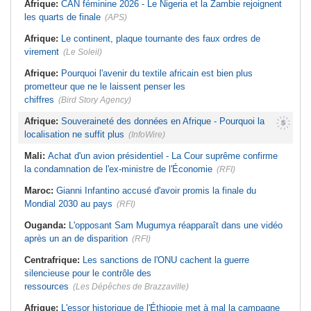
Afrique:
CAN féminine 2026 - Le Nigeria et la Zambie rejoignent
les quarts de finale
(APS)
Afrique:
Le continent, plaque tournante des faux ordres de
virement
(Le Soleil)
Afrique:
Pourquoi l'avenir du textile africain est bien plus
prometteur que ne le laissent penser les
chiffres
(Bird Story Agency)
Afrique:
Souveraineté des données en Afrique - Pourquoi la
localisation ne suffit plus
(InfoWire)
Mali:
Achat d'un avion présidentiel - La Cour suprême confirme
la condamnation de l'ex-ministre de l'Économie
(RFI)
Maroc:
Gianni Infantino accusé d'avoir promis la finale du
Mondial 2030 au pays
(RFI)
Ouganda:
L'opposant Sam Mugumya réapparaît dans une vidéo
après un an de disparition
(RFI)
Centrafrique:
Les sanctions de l'ONU cachent la guerre
silencieuse pour le contrôle des
ressources
(Les Dépêches de Brazzaville)
Afrique:
L'essor historique de l'Éthiopie met à mal la campagne