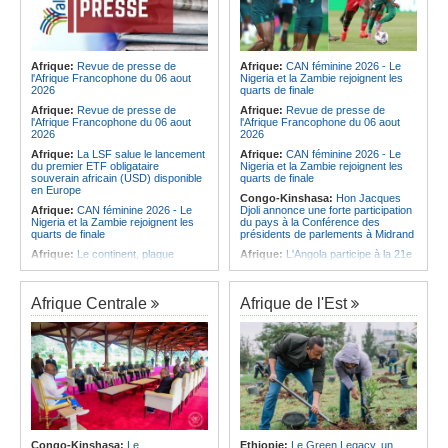
Afrique:
Revue de presse de
Afrique:
CAN féminine 2026 - Le
l'Afrique Francophone du 06 aout
Nigeria et la Zambie rejoignent les
2026
quarts de finale
Afrique:
Revue de presse de
Afrique:
Revue de presse de
l'Afrique Francophone du 06 aout
l'Afrique Francophone du 06 aout
2026
2026
Afrique:
La LSF salue le lancement
Afrique:
CAN féminine 2026 - Le
du premier ETF obligataire
Nigeria et la Zambie rejoignent les
souverain africain (USD) disponible
quarts de finale
en Europe
Congo-Kinshasa:
Hon Jacques
Afrique:
CAN féminine 2026 - Le
Djoli annonce une forte participation
Nigeria et la Zambie rejoignent les
du pays à la Conférence des
quarts de finale
présidents de parlements à Midrand
Afrique:
Le continent, plaque
Afrique:
L'Angola participe à la 21e
tournante des faux ordres de
réunion du Partenariat Afrique-
virement
Monde arabe au Caire
Afrique:
Pourquoi l'avenir du textile
Afrique:
CAN féminine - La Côte
Afrique Centrale
Afrique de l'Est
africain est bien plus prometteur que
d'Ivoire affrontera l'Algérie et le
ne le laissent penser les chiffres
Maroc fera face à l'Afrique du Sud
en quarts
Afrique:
L'essor historique de
l'Éthiopie met à mal la campagne
Afrique:
Revue de presse de
d'hostilité menée par Le Caire
l'Afrique francophone du 05 août
2026
Afrique:
La Cour international de
justice fixe le calendrier de la
Afrique:
L'Angola et l'UA préparent
procédure engagée par la RDC
le sommet sur la prévention et la
contre le Rwanda
résolution des conflits
Afrique:
Ligue des Champions de la
Angola:
Le paiement échelonné
Congo-Kinshasa:
Le
Ethiopie:
Le Green Legacy, un