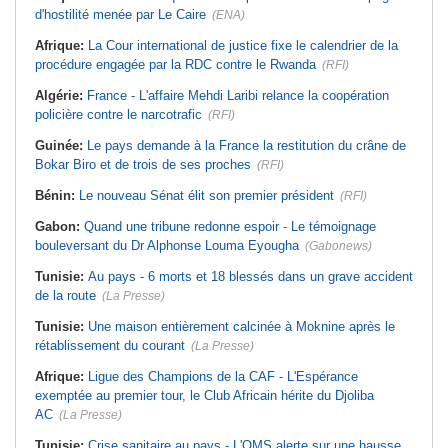
d'hostilité menée par Le Caire
(ENA)
Afrique:
La Cour international de justice fixe le calendrier de la
procédure engagée par la RDC contre le Rwanda
(RFI)
Algérie:
France - L'affaire Mehdi Laribi relance la coopération
policière contre le narcotrafic
(RFI)
Guinée:
Le pays demande à la France la restitution du crâne de
Bokar Biro et de trois de ses proches
(RFI)
Bénin:
Le nouveau Sénat élit son premier président
(RFI)
Gabon:
Quand une tribune redonne espoir - Le témoignage
bouleversant du Dr Alphonse Louma Eyougha
(Gabonews)
Tunisie:
Au pays - 6 morts et 18 blessés dans un grave accident
de la route
(La Presse)
Tunisie:
Une maison entièrement calcinée à Moknine après le
rétablissement du courant
(La Presse)
Afrique:
Ligue des Champions de la CAF - L'Espérance
exemptée au premier tour, le Club Africain hérite du Djoliba
AC
(La Presse)
Tunisie:
Crise sanitaire au pays - L'OMS alerte sur une hausse