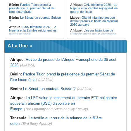
l'Égypte - Exploiter la région par tous
politique 2026
Bénin:
Patrice Talon prend la
Afrique:
CAN féminine 2026 - Le
les moyens, entraver la coopération
présidence du premier Sénat de
Nigeria et la Zambie rejoignent les
Congo-Kinshasa:
Gratien de
équitable par tous les moyens
l'ère bicamérale
quarts de finale
Saint-Nicolas Iracan - « Je ne
soutiendrai jamais un dialogue
Bénin:
Le Sénat, un couteau Suisse
Maroc:
Gianni Infantino accusé
destiné au partage du pouvoir ou à
?
d'avoir promis la finale du Mondial
la légitimation des groupes armés »
2030 au pays
Afrique:
CAN féminine 2026 - Le
Nigeria et la Zambie rejoignent les
Afrique:
L'essor historique de
quarts de finale
l'Éthiopie met à mal la campagne
d'hostilité menée par Le Caire
Afrique:
Le continent, plaque
tournante des faux ordres de
Algérie:
France - L'affaire Mehdi
A La Une
virement
Laribi relance la coopération
policière contre le narcotrafic
Mali:
Achat d'un avion présidentiel -
La Cour suprême confirme la
Tunisie:
Au pays - 6 morts et 18
Afrique:
Revue de presse de l'Afrique Francophone du 06 aout
condamnation de l'ex-ministre de
blessés dans un grave accident de
l'Économie
la route
2026
(allAfrica)
Guinée:
Le pays demande à la
Tunisie:
Une maison entièrement
France la restitution du crâne de
calcinée à Moknine après le
Bénin:
Patrice Talon prend la présidence du premier Sénat de
Bokar Biro et de trois de ses
rétablissement du courant
l'ère bicamérale
proches
(allAfrica)
Afrique:
Ligue des Champions de la
Bénin:
Le nouveau Sénat élit son
CAF - L'Espérance exemptée au
Bénin:
Le Sénat, un couteau Suisse ?
(allAfrica)
premier président
premier tour, le Club Africain hérite
du Djoliba AC
Cote d'Ivoire:
Protection de
Afrique:
La LSF salue le lancement du premier ETF obligataire
l'environnement - La Roots Wild
Tunisie:
Crise sanitaire au pays -
Foundation distinguée au Grand Prix
L'OMS alerte sur une hausse
souverain africain (USD) disponible en
Nelson Mandela
incontrôlable d'Ebola
Europe
(The Liquidity and Sustainability Facility)
Tanzanie:
Le textile au cœur de la relance de la filière
coton
(Bird Story Agency)