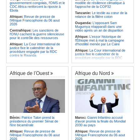
CAF - L'Espérance exemptée au
des services touristiques démarre
gouvernement congolais, l'OMS et le
modèle de résilience climatique à
premier tour, le Club Africain hérite
ce jeudi
CDC Africa renforcent la riposte à
l'approche de la COP32
du Djoliba AC
Ebola
Angola:
Jiu-jitsu - Le pays
Tanzanie:
Le textile au cœur de la
Afrique:
Un consortium européen
décroche une troisième médaille à
Afrique:
Revue de presse de
relance de la filière coton
développe un modèle de production
Abou Dabi
l'Afrique Francophone du 06 aout
Ouganda:
L'opposant Sam
novateur pour les ingrédients
2026
Mugumya réapparaît dans une
pharmaceutiques actifs, une
Centrafrique:
Les sanctions de
vidéo après un an de disparition
opportunité pour le pays
l'ONU cachent la guerre silencieuse
Afrique:
L'essor historique de
pour le contrôle des ressources
l'Éthiopie met à mal la campagne
Afrique:
La Cour international de
d'hostilité menée par Le Caire
justice fixe le calendrier de la
Afrique:
La Cour international de
procédure engagée par la RDC
justice fixe le calendrier de la
contre le Rwanda
procédure engagée par la RDC
Gabon:
Quand une tribune redonne
contre le Rwanda
espoir - Le témoignage bouleversant
Ethiopie:
Addis-Abeba - L'église
du Dr Alphonse Louma Eyougha
d'Afrique lance officiellement son
Afrique de l'Ouest
Afrique du Nord
Congo-Kinshasa:
Plan stratégique
'cheminement' vers la grande
triennal 2026-2028 - L'IGF place la
Assemblée de 2028
digitalisation au coeur des réformes
Afrique de l'Est:
Le pari du régime
!
érythréen - Pousser le Tigray vers
Congo-Kinshasa:
RDC - Félix
une zone tampon dans le cadre
Tshisekedi place le CEFOCK au
d'une nouvelle guerre par
coeur de bataille de l'appropriation
procuration
du Génocost !
Ethiopie:
Le Premier ministre Abiy
Congo-Kinshasa:
Matadi - Le
inaugure le nouveau terminal de
Kongo Central lance la campagne
l'aéroport international de Bahir Dar
Bénin:
Patrice Talon prend la
Maroc:
Gianni Infantino accusé
de sensibilisation au deuxième
Afrique:
La Croix-Rouge
présidence du premier Sénat de
d'avoir promis la finale du Mondial
Recensement général de la
éthiopienne appelle à une
l'ère bicamérale
2030 au pays
population et de l'habitat
mobilisation accrue des ressources
Afrique:
Revue de presse de
Afrique:
Revue de presse de
Congo-Kinshasa:
Le VPM Shabani
locales en Afrique
l'Afrique Francophone du 06 aout
l'Afrique Francophone du 06 aout
remet aux organisations politiques la
Afrique de l'Est:
Le vrai visage de
2026
2026
directive ministérielle de l'année