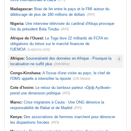
(RFI)
Madagascar:
Bras de fer entre le pays et le FMI autour du
déblocage de plus de 180 millions de dollars
(RFI)
Nigeria:
Une interview télévisée du cardinal d'Abuja provoque
l'ire du président Bola Tinubu
(RFI)
Afrique de l'Ouest:
Le Togo lève 22 milliards de FCFA en
obligations du trésor sur le marché financier de
l'UEMOA
(Lejecos.com)
Afrique:
Souveraineté des données en Afrique - Pourquoi la
localisation ne suffit plus
(InfoWire)
Congo-Kinshasa:
A l'issue d'une visite au pays, le chef de
l'OMS appelle à intensifier la riposte
(UN News)
Cote d'Ivoire:
Le retour du tambour parleur «Djidji Ayôkwé»
prend une dimension politique
(RFI)
Maroc:
Crise migratoire à Ceuta - Une ONG dénonce la
responsabilité de Rabat et de Madrid
(RFI)
Kenya:
Des associations de femmes marchent pour dénoncer
les disparitions forcées
(RFI)