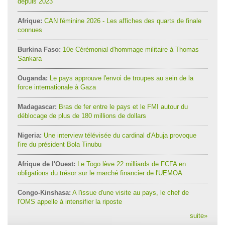
depuis 2023
Afrique:
CAN féminine 2026 - Les affiches des quarts de finale
connues
Burkina Faso:
10e Cérémonial d'hommage militaire à Thomas
Sankara
Ouganda:
Le pays approuve l'envoi de troupes au sein de la
force internationale à Gaza
Madagascar:
Bras de fer entre le pays et le FMI autour du
déblocage de plus de 180 millions de dollars
Nigeria:
Une interview télévisée du cardinal d'Abuja provoque
l'ire du président Bola Tinubu
Afrique de l'Ouest:
Le Togo lève 22 milliards de FCFA en
obligations du trésor sur le marché financier de l'UEMOA
Congo-Kinshasa:
A l'issue d'une visite au pays, le chef de
l'OMS appelle à intensifier la riposte
suite
»