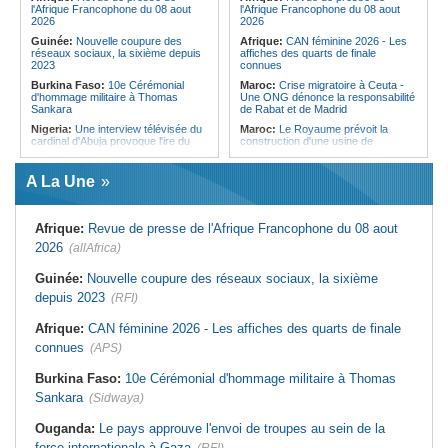
l'Afrique Francophone du 08 aout
l'Afrique Francophone du 08 aout
2026
2026
Guinée:
Nouvelle coupure des
Afrique:
CAN féminine 2026 - Les
réseaux sociaux, la sixième depuis
affiches des quarts de finale
2023
connues
Burkina Faso:
10e Cérémonial
Maroc:
Crise migratoire à Ceuta -
d'hommage militaire à Thomas
Une ONG dénonce la responsabilité
Sankara
de Rabat et de Madrid
Nigeria:
Une interview télévisée du
Maroc:
Le Royaume prévoit la
cardinal d'Abuja provoque l'ire du
construction d'une usine de
président Bola Tinubu
valorisation énergétique des
déchets à Casablanca
Afrique de l'Ouest:
Le Togo lève
A La Une
22 milliards de FCFA en obligations
Libye:
Des travailleurs migrants
du trésor sur le marché financier de
victimes d'extorsions par des
l'UEMOA
agents de sécurité, selon des
associations
Afrique:
Revue de presse de l'Afrique Francophone du 08 aout
Cote d'Ivoire:
Le retour du tambour
parleur «Djidji Ayôkwé» prend une
Afrique:
CAN féminine 2026 - Les
2026
(allAfrica)
dimension politique
huit nations qualifiés pour les quarts
de finale
Guinée:
Le président dissipe les
Guinée:
Nouvelle coupure des réseaux sociaux, la sixième
doutes concernant son état de
Afrique:
Revue de presse de
depuis 2023
santé dans un message publié sur X
(RFI)
l'Afrique francophone du 07 août
2026
Afrique:
Etats généraux de
Afrique:
CAN féminine 2026 - Les affiches des quarts de finale
l'assurance pour tous - Le pacte de
Maroc:
Au-délà du communiqué -
rupture
Ce que révèle le discours du
connues
(APS)
ministère de l'Intérieur sur la crise
Sénégal:
Élections locales au pays
de Sebta
- Les retards du calendrier
Burkina Faso:
10e Cérémonial d'hommage militaire à Thomas
alimentent les soupçons d'un report
Afrique:
AfroBasket U18 (F) - Le
Sankara
(Sidwaya)
Sénégal craque au 3e quart-temps
et s'incline face à la Tunisie (44-43)
Ouganda:
Le pays approuve l'envoi de troupes au sein de la
force internationale à Gaza