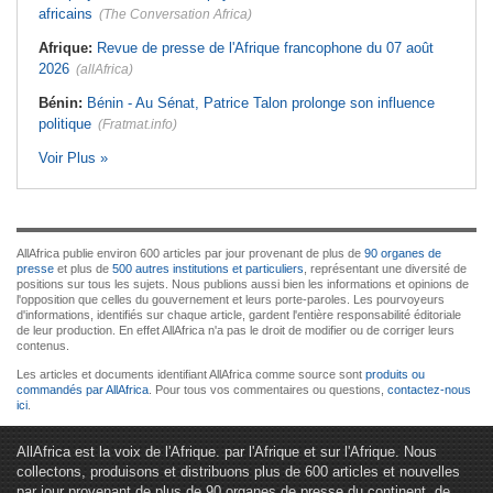
africains
(The Conversation Africa)
Afrique:
Revue de presse de l'Afrique francophone du 07 août
2026
(allAfrica)
Bénin:
Bénin - Au Sénat, Patrice Talon prolonge son influence
politique
(Fratmat.info)
Voir Plus »
AllAfrica publie environ 600 articles par jour provenant de plus de
90 organes de
presse
et plus de
500 autres institutions et particuliers
, représentant une diversité de
positions sur tous les sujets. Nous publions aussi bien les informations et opinions de
l'opposition que celles du gouvernement et leurs porte-paroles. Les pourvoyeurs
d'informations, identifiés sur chaque article, gardent l'entière responsabilité éditoriale
de leur production. En effet AllAfrica n'a pas le droit de modifier ou de corriger leurs
contenus.
Les articles et documents identifiant AllAfrica comme source sont
produits ou
commandés par AllAfrica
. Pour tous vos commentaires ou questions,
contactez-nous
ici
.
AllAfrica est la voix de l'Afrique. par l'Afrique et sur l'Afrique. Nous
collectons, produisons et distribuons plus de 600 articles et nouvelles
par jour provenant de plus de 90 organes de presse du continent, de