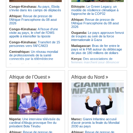
régimes juridiques les plus complets
Angola:
La nouvelle loi renforce la
du continent
protection des institutions contre les
Congo-Kinshasa:
Au pays, Ebola
Ethiopie:
Le Green Legacy, un
cyberattaques, selon Mário Oliveira
s'invite dans les camps de déplacés
modèle de résilience climatique à
Afrique:
AfroBasket U18 (F) - Le
l'approche de la COP32
Sénégal craque au 3e quart-temps
Angola:
Le pays criminalise la
Afrique:
Revue de presse de
et s'incline face à la Tunisie (44-43)
diffusion de fausses informations
l'Afrique Francophone du 08 aout
Afrique:
Revue de presse de
sur Internet
2026
l'Afrique Francophone du 08 aout
2026
Congo-Kinshasa:
A l'issue d'une
visite au pays, le chef de l'OMS
Ouganda:
Le pays approuve l'envoi
appelle à intensifier la riposte
de troupes au sein de la force
internationale à Gaza
Congo-Kinshasa:
Transfert de 15
personnes vers l'AFC/M23
Madagascar:
Bras de fer entre le
pays et le FMI autour du déblocage
Centrafrique:
Un réseau mondial
de plus de 180 millions de dollars
de professionnels de la santé
connectés par la télémédecine
Kenya:
Des associations de
femmes marchent pour dénoncer
Congo-Kinshasa:
Ebola au pays -
les disparitions forcées
Africa CDC mise sur les
communautés
Afrique:
La CEA renforce les
capacités des parlementaires de
Afrique de l'Ouest
Afrique du Nord
Afrique Centrale:
L'explosion de la
l'Afrique de l'Est
demande de viande de brousse
extermine la faune sauvage
Congo-Kinshasa:
Après l'accord
avec une branche des FDLR, les
Congo-Kinshasa:
Après l'accord
zones d'ombre persistent
avec une branche des FDLR, les
zones d'ombre persistent
Sud-Soudan:
Le pays à la croisée
des chemins, alerte l'ONU
Centrafrique:
Un gendarme détenu
par le groupe armé AAKG retrouve
Rwanda:
Rome et Kigali discutent
la liberté
d'une possible externalisation au
pays des procédures d'asile à
Rwanda:
Rome et Kigali discutent
destination de l'Italie
Nigeria:
Une interview télévisée du
Maroc:
Gianni Infantino accusé
d'une possible externalisation au
cardinal d'Abuja provoque l'ire du
d'avoir promis la finale du Mondial
pays des procédures d'asile à
Somalie:
Le camp de Galkayo
président Bola Tinubu
2030 au pays
destination de l'Italie
frappé par une violente attaque des
Forces du Puntland
Afrique:
Revue de presse de
Afrique:
Revue de presse de