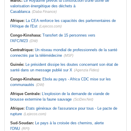
Maroc:
Le Royaume prévoit la construction d'une usine de
valorisation énergétique des déchets à
Casablanca
(Daba Finance)
Afrique:
La CEA renforce les capacités des parlementaires de
l'Afrique de l'Est
(Lejecos.com)
Congo-Kinshasa:
Transfert de 15 personnes vers
l'AFC/M23
(DW)
Centrafrique:
Un réseau mondial de professionnels de la santé
connectés par la télémédecine
(MSF)
Guinée:
Le président dissipe les doutes concernant son état de
santé dans un message publié sur X
(Agenzia Fides)
Congo-Kinshasa:
Ebola au pays - Africa CDC mise sur les
communautés
(DW)
Afrique Centrale:
L'explosion de la demande de viande de
brousse extermine la faune sauvage
(SciDev.Net)
Afrique:
Etats généraux de l'assurance pour tous - Le pacte de
rupture
(Lejecos.com)
Sud-Soudan:
Le pays à la croisée des chemins, alerte
l'ONU
(RFI)