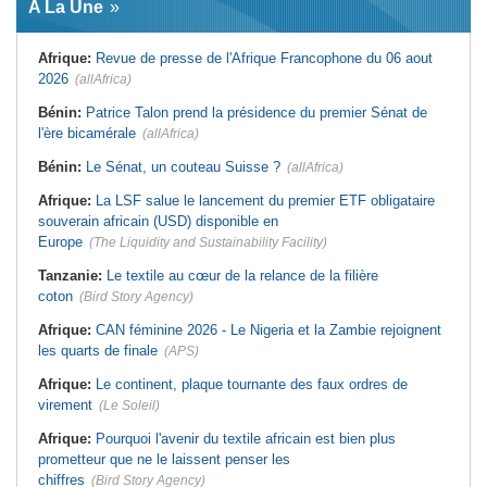
A La Une
virement
Laribi relance la coopération
policière contre le narcotrafic
Mali:
Achat d'un avion présidentiel -
La Cour suprême confirme la
Tunisie:
Au pays - 6 morts et 18
Afrique:
Revue de presse de l'Afrique Francophone du 06 aout
condamnation de l'ex-ministre de
blessés dans un grave accident de
l'Économie
la route
2026
(allAfrica)
Guinée:
Le pays demande à la
Tunisie:
Une maison entièrement
France la restitution du crâne de
calcinée à Moknine après le
Bénin:
Patrice Talon prend la présidence du premier Sénat de
Bokar Biro et de trois de ses
rétablissement du courant
l'ère bicamérale
proches
(allAfrica)
Afrique:
Ligue des Champions de la
Bénin:
Le nouveau Sénat élit son
CAF - L'Espérance exemptée au
Bénin:
Le Sénat, un couteau Suisse ?
(allAfrica)
premier président
premier tour, le Club Africain hérite
du Djoliba AC
Cote d'Ivoire:
Protection de
Afrique:
La LSF salue le lancement du premier ETF obligataire
l'environnement - La Roots Wild
Tunisie:
Crise sanitaire au pays -
Foundation distinguée au Grand Prix
L'OMS alerte sur une hausse
souverain africain (USD) disponible en
Nelson Mandela
incontrôlable d'Ebola
Europe
(The Liquidity and Sustainability Facility)
Tanzanie:
Le textile au cœur de la relance de la filière
coton
(Bird Story Agency)
Afrique:
CAN féminine 2026 - Le Nigeria et la Zambie rejoignent
les quarts de finale
(APS)
Afrique:
Le continent, plaque tournante des faux ordres de
virement
(Le Soleil)
Afrique:
Pourquoi l'avenir du textile africain est bien plus
prometteur que ne le laissent penser les
chiffres
(Bird Story Agency)