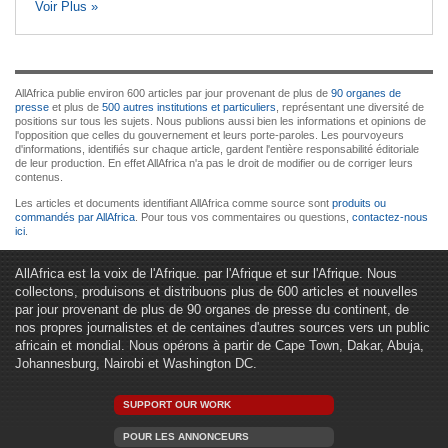
Voir Plus »
AllAfrica publie environ 600 articles par jour provenant de plus de
90 organes de
presse
et plus de
500 autres institutions et particuliers
, représentant une diversité de
positions sur tous les sujets. Nous publions aussi bien les informations et opinions de
l'opposition que celles du gouvernement et leurs porte-paroles. Les pourvoyeurs
d'informations, identifiés sur chaque article, gardent l'entière responsabilité éditoriale
de leur production. En effet AllAfrica n'a pas le droit de modifier ou de corriger leurs
contenus.
Les articles et documents identifiant AllAfrica comme source sont
produits ou
commandés par AllAfrica
. Pour tous vos commentaires ou questions,
contactez-nous
ici
.
AllAfrica est la voix de l'Afrique. par l'Afrique et sur l'Afrique. Nous
collectons, produisons et distribuons plus de 600 articles et nouvelles
par jour provenant de plus de 90 organes de presse du continent, de
nos propres journalistes et de centaines d'autres sources vers un public
africain et mondial. Nous opérons à partir de Cape Town, Dakar, Abuja,
Johannesburg, Nairobi et Washington DC.
SUPPORT OUR WORK
POUR LES ANNONCEURS