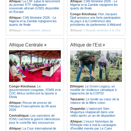
Afrique:
La LSF salue le lancement
Afrique:
CAN féminine 2026 - Le
du premier ETF obligataire
Nigeria et la Zambie rejoignent les
souverain africain (USD) disponible
quarts de finale
en Europe
Congo-Kinshasa:
Hon Jacques
Afrique:
CAN féminine 2026 - Le
Djoli annonce une forte participation
Nigeria et la Zambie rejoignent les
du pays à la Conférence des
quarts de finale
présidents de parlements à Midrand
Afrique:
Le continent, plaque
Afrique:
L'Angola participe à la 21e
tournante des faux ordres de
réunion du Partenariat Afrique-
virement
Monde arabe au Caire
Afrique:
Pourquoi l'avenir du textile
Afrique:
CAN féminine - La Côte
Afrique Centrale
Afrique de l'Est
africain est bien plus prometteur que
d'Ivoire affrontera l'Algérie et le
ne le laissent penser les chiffres
Maroc fera face à l'Afrique du Sud
en quarts
Afrique:
L'essor historique de
l'Éthiopie met à mal la campagne
Afrique:
Revue de presse de
d'hostilité menée par Le Caire
l'Afrique francophone du 05 août
2026
Afrique:
La Cour international de
justice fixe le calendrier de la
Afrique:
L'Angola et l'UA préparent
procédure engagée par la RDC
le sommet sur la prévention et la
contre le Rwanda
résolution des conflits
Afrique:
Ligue des Champions de la
Angola:
Le paiement échelonné
Congo-Kinshasa:
Le
Ethiopie:
Le Green Legacy, un
CAF - L'Espérance exemptée au
des services touristiques démarre
gouvernement congolais, l'OMS et le
modèle de résilience climatique à
premier tour, le Club Africain hérite
ce jeudi
CDC Africa renforcent la riposte à
l'approche de la COP32
du Djoliba AC
Ebola
Angola:
Jiu-jitsu - Le pays
Tanzanie:
Le textile au cœur de la
Afrique:
Un consortium européen
décroche une troisième médaille à
Afrique:
Revue de presse de
relance de la filière coton
développe un modèle de production
Abou Dabi
l'Afrique Francophone du 06 aout
Ouganda:
L'opposant Sam
novateur pour les ingrédients
2026
Mugumya réapparaît dans une
pharmaceutiques actifs, une
Centrafrique:
Les sanctions de
vidéo après un an de disparition
opportunité pour le pays
l'ONU cachent la guerre silencieuse
Afrique:
L'essor historique de
pour le contrôle des ressources
l'Éthiopie met à mal la campagne
Afrique:
La Cour international de
d'hostilité menée par Le Caire