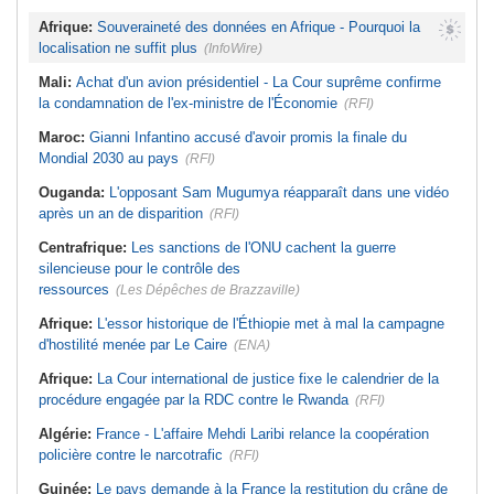
Afrique:
Souveraineté des données en Afrique - Pourquoi la
localisation ne suffit plus
(InfoWire)
Mali:
Achat d'un avion présidentiel - La Cour suprême confirme
la condamnation de l'ex-ministre de l'Économie
(RFI)
Maroc:
Gianni Infantino accusé d'avoir promis la finale du
Mondial 2030 au pays
(RFI)
Ouganda:
L'opposant Sam Mugumya réapparaît dans une vidéo
après un an de disparition
(RFI)
Centrafrique:
Les sanctions de l'ONU cachent la guerre
silencieuse pour le contrôle des
ressources
(Les Dépêches de Brazzaville)
Afrique:
L'essor historique de l'Éthiopie met à mal la campagne
d'hostilité menée par Le Caire
(ENA)
Afrique:
La Cour international de justice fixe le calendrier de la
procédure engagée par la RDC contre le Rwanda
(RFI)
Algérie:
France - L'affaire Mehdi Laribi relance la coopération
policière contre le narcotrafic
(RFI)
Guinée:
Le pays demande à la France la restitution du crâne de