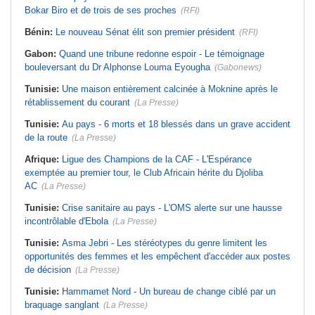
Bokar Biro et de trois de ses proches
(RFI)
Bénin:
Le nouveau Sénat élit son premier président
(RFI)
Gabon:
Quand une tribune redonne espoir - Le témoignage
bouleversant du Dr Alphonse Louma Eyougha
(Gabonews)
Tunisie:
Une maison entièrement calcinée à Moknine après le
rétablissement du courant
(La Presse)
Tunisie:
Au pays - 6 morts et 18 blessés dans un grave accident
de la route
(La Presse)
Afrique:
Ligue des Champions de la CAF - L'Espérance
exemptée au premier tour, le Club Africain hérite du Djoliba
AC
(La Presse)
Tunisie:
Crise sanitaire au pays - L'OMS alerte sur une hausse
incontrôlable d'Ebola
(La Presse)
Tunisie:
Asma Jebri - Les stéréotypes du genre limitent les
opportunités des femmes et les empêchent d'accéder aux postes
de décision
(La Presse)
Tunisie:
Hammamet Nord - Un bureau de change ciblé par un
braquage sanglant
(La Presse)