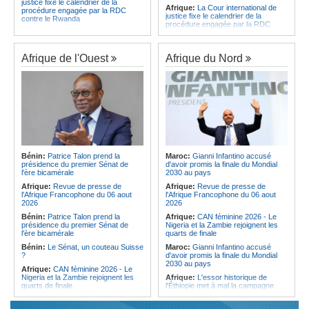
justice fixe le calendrier de la
Afrique:
La Cour international de
procédure engagée par la RDC
justice fixe le calendrier de la
contre le Rwanda
procédure engagée par la RDC
Gabon:
Quand une tribune redonne
contre le Rwanda
espoir - Le témoignage bouleversant
Ethiopie:
Addis-Abeba - L'église
du Dr Alphonse Louma Eyougha
d'Afrique lance officiellement son
Afrique de l'Ouest
Afrique du Nord
Congo-Kinshasa:
Plan stratégique
'cheminement' vers la grande
triennal 2026-2028 - L'IGF place la
Assemblée de 2028
digitalisation au coeur des réformes
Afrique de l'Est:
Le pari du régime
!
érythréen - Pousser le Tigray vers
Congo-Kinshasa:
RDC - Félix
une zone tampon dans le cadre
Tshisekedi place le CEFOCK au
d'une nouvelle guerre par
coeur de bataille de l'appropriation
procuration
du Génocost !
Ethiopie:
Le Premier ministre Abiy
Congo-Kinshasa:
Matadi - Le
inaugure le nouveau terminal de
Kongo Central lance la campagne
l'aéroport international de Bahir Dar
Bénin:
Patrice Talon prend la
Maroc:
Gianni Infantino accusé
de sensibilisation au deuxième
Afrique:
La Croix-Rouge
présidence du premier Sénat de
d'avoir promis la finale du Mondial
Recensement général de la
éthiopienne appelle à une
l'ère bicamérale
2030 au pays
population et de l'habitat
mobilisation accrue des ressources
Afrique:
Revue de presse de
Afrique:
Revue de presse de
Congo-Kinshasa:
Le VPM Shabani
locales en Afrique
l'Afrique Francophone du 06 aout
l'Afrique Francophone du 06 aout
remet aux organisations politiques la
Afrique de l'Est:
Le vrai visage de
2026
2026
directive ministérielle de l'année
l'Égypte - Exploiter la région par tous
politique 2026
Bénin:
Patrice Talon prend la
Afrique:
CAN féminine 2026 - Le
les moyens, entraver la coopération
présidence du premier Sénat de
Nigeria et la Zambie rejoignent les
Congo-Kinshasa:
Gratien de
équitable par tous les moyens
l'ère bicamérale
quarts de finale
Saint-Nicolas Iracan - « Je ne
soutiendrai jamais un dialogue
Bénin:
Le Sénat, un couteau Suisse
Maroc:
Gianni Infantino accusé
destiné au partage du pouvoir ou à
?
d'avoir promis la finale du Mondial
la légitimation des groupes armés »
2030 au pays
Afrique:
CAN féminine 2026 - Le
Nigeria et la Zambie rejoignent les
Afrique:
L'essor historique de
quarts de finale
l'Éthiopie met à mal la campagne
d'hostilité menée par Le Caire
Afrique:
Le continent, plaque
tournante des faux ordres de
Algérie:
France - L'affaire Mehdi