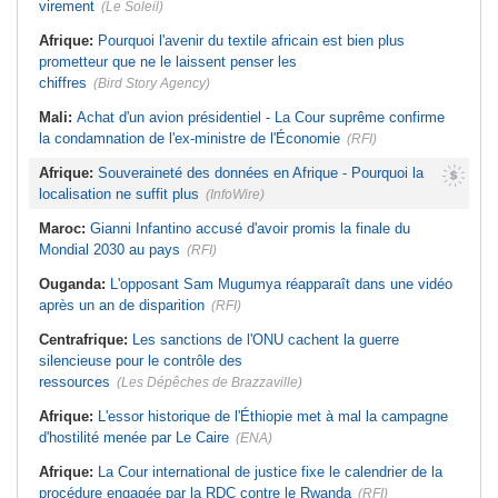
virement
(Le Soleil)
Afrique:
Pourquoi l'avenir du textile africain est bien plus
prometteur que ne le laissent penser les
chiffres
(Bird Story Agency)
Mali:
Achat d'un avion présidentiel - La Cour suprême confirme
la condamnation de l'ex-ministre de l'Économie
(RFI)
Afrique:
Souveraineté des données en Afrique - Pourquoi la
localisation ne suffit plus
(InfoWire)
Maroc:
Gianni Infantino accusé d'avoir promis la finale du
Mondial 2030 au pays
(RFI)
Ouganda:
L'opposant Sam Mugumya réapparaît dans une vidéo
après un an de disparition
(RFI)
Centrafrique:
Les sanctions de l'ONU cachent la guerre
silencieuse pour le contrôle des
ressources
(Les Dépêches de Brazzaville)
Afrique:
L'essor historique de l'Éthiopie met à mal la campagne
d'hostilité menée par Le Caire
(ENA)
Afrique:
La Cour international de justice fixe le calendrier de la
procédure engagée par la RDC contre le Rwanda
(RFI)