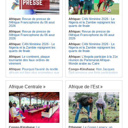
Afrique:
Revue de presse de
Afrique:
CAN féminine 2026 - Le
l'Afrique Francophone du 06 aout
Nigeria et la Zambie rejoignent les
2026
quarts de finale
Afrique:
Revue de presse de
Afrique:
Revue de presse de
l'Afrique Francophone du 06 aout
l'Afrique Francophone du 06 aout
2026
2026
Afrique:
CAN féminine 2026 - Le
Afrique:
CAN féminine 2026 - Le
Nigeria et la Zambie rejoignent les
Nigeria et la Zambie rejoignent les
quarts de finale
quarts de finale
Afrique:
Le continent, plaque
Afrique:
L'Angola participe à la 21e
tournante des faux ordres de
réunion du Partenariat Afrique-
virement
Monde arabe au Caire
Afrique:
Pourquoi l'avenir du textile
Congo-Kinshasa:
Hon Jacques
africain est bien plus prometteur que
Djoli annonce une forte participation
ne le laissent penser les chiffres
du pays à la Conférence des
présidents de parlements à Midrand
Afrique:
Les Africains en première
ligne face à la crise de la biodiversité
Angola:
Le paiement échelonné
Afrique Centrale
Afrique de l'Est
des services touristiques démarre
Afrique:
L'essor historique de
ce jeudi
l'Éthiopie met à mal la campagne
d'hostilité menée par Le Caire
Angola:
Jiu-jitsu - Le pays
décroche une troisième médaille à
Afrique:
La Cour international de
Abou Dabi
justice fixe le calendrier de la
procédure engagée par la RDC
Afrique:
Ju-Jitsu - La délégation
contre le Rwanda
angolaise reçue par l'ambassadeur
d'Angola aux Émirats arabes unis
Afrique:
Visite du Président de la
République et de la Première Dame
Angola:
Une expédition automobile
à Yamoussoukro
favorise le tourisme à Humpata
Congo-Kinshasa:
Le
Ethiopie:
Le Green Legacy, un