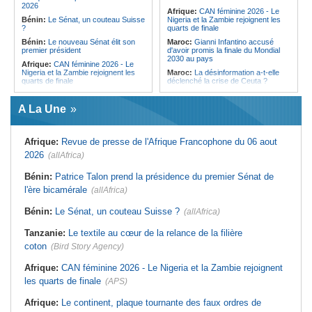
digitalisation au coeur des réformes
éthiopienne appelle à une
2026
Afrique:
CAN féminine 2026 - Le
!
mobilisation accrue des ressources
Bénin:
Le Sénat, un couteau Suisse
Nigeria et la Zambie rejoignent les
locales en Afrique
?
quarts de finale
Bénin:
Le nouveau Sénat élit son
Maroc:
Gianni Infantino accusé
premier président
d'avoir promis la finale du Mondial
2030 au pays
Afrique:
CAN féminine 2026 - Le
Nigeria et la Zambie rejoignent les
Maroc:
La désinformation a-t-elle
quarts de finale
déclenché la crise de Ceuta ?
Afrique:
Le continent, plaque
Afrique:
L'essor historique de
tournante des faux ordres de
l'Éthiopie met à mal la campagne
A La Une
virement
d'hostilité menée par Le Caire
Guinée:
Le général Amara Camara
Algérie:
France - L'affaire Mehdi
assume les fonctions présidentielles
Laribi relance la coopération
Afrique:
Revue de presse de l'Afrique Francophone du 06 aout
policière contre le narcotrafic
Ghana:
John Dramani en Jamaïque
2026
(allAfrica)
pour des questions liées à
Afrique:
L'Angola participe à la 21e
l'esclavage
réunion du Partenariat Afrique-
Monde arabe au Caire
Bénin:
Patrice Talon prend la présidence du premier Sénat de
Sénégal:
Banque mondiale - 340
milliards de FCFA pour soutenir les
Tunisie:
Au pays - 6 morts et 18
l'ère bicamérale
(allAfrica)
priorités du pays
blessés dans un grave accident de
la route
Mali:
Achat d'un avion présidentiel -
Bénin:
Le Sénat, un couteau Suisse ?
(allAfrica)
La Cour suprême confirme la
Tunisie:
Une maison entièrement
condamnation de l'ex-ministre de
calcinée à Moknine après le
Tanzanie:
Le textile au cœur de la relance de la filière
l'Économie
rétablissement du courant
coton
(Bird Story Agency)
Afrique:
CAN féminine 2026 - Le Nigeria et la Zambie rejoignent
les quarts de finale
(APS)
Afrique:
Le continent, plaque tournante des faux ordres de