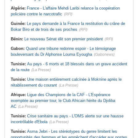
Algérie:
France - L'affaire Mehdi Laribi relance la coopération
policière contre le narcotrafic
(RFI)
Guinée:
Le pays demande à la France la restitution du crâne de
Bokar Biro et de trois de ses proches
(RFI)
Bénin:
Le nouveau Sénat élit son premier président
(RFI)
Gabon:
Quand une tribune redonne espoir - Le témoignage
bouleversant du Dr Alphonse Louma Eyougha
(Gabonews)
Tunisie:
Au pays - 6 morts et 18 blessés dans un grave accident
de la route
(La Presse)
Tunisie:
Une maison entièrement calcinée à Moknine après le
rétablissement du courant
(La Presse)
Afrique:
Ligue des Champions de la CAF - L'Espérance
exemptée au premier tour, le Club Africain hérite du Djoliba
AC
(La Presse)
Tunisie:
Crise sanitaire au pays - L'OMS alerte sur une hausse
incontrôlable d'Ebola
(La Presse)
Tunisie:
Asma Jebri - Les stéréotypes du genre limitent les
opportunités des femmes et les empêchent d'accéder aux postes