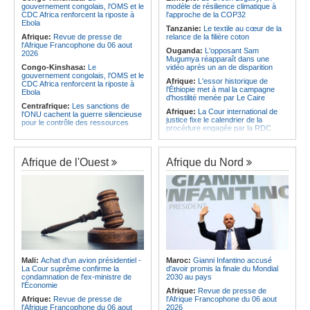
gouvernement congolais, l'OMS et le
modèle de résilience climatique à
Afrique:
Le Forum de
Angola:
La WAS-AC souhaite
CDC Africa renforcent la riposte à
l'approche de la COP32
l'entrepreneuriat de Sept Afrique se
collaborer avec le pays pour
Ebola
veut une plateforme de mobilisation
stimuler l'aquaculture
Tanzanie:
Le textile au cœur de la
des investissements
Afrique:
Revue de presse de
relance de la filière coton
l'Afrique Francophone du 06 aout
Ouganda:
L'opposant Sam
2026
Mugumya réapparaît dans une
Congo-Kinshasa:
Le
vidéo après un an de disparition
gouvernement congolais, l'OMS et le
Afrique:
L'essor historique de
CDC Africa renforcent la riposte à
l'Éthiopie met à mal la campagne
Ebola
d'hostilité menée par Le Caire
Centrafrique:
Les sanctions de
Afrique:
La Cour international de
l'ONU cachent la guerre silencieuse
justice fixe le calendrier de la
pour le contrôle des ressources
procédure engagée par la RDC
Congo-Kinshasa:
Un bateau sous
contre le Rwanda
surveillance sanitaire à Bende-
Soudan:
Le pays échange avec le
Bende
président de l'UA sur l'évolution de la
Afrique de l'Ouest
Afrique du Nord
Afrique:
La Cour international de
situation et la visite du Conseil de
justice fixe le calendrier de la
paix à Khartoum
procédure engagée par la RDC
Ethiopie:
Addis-Abeba - L'église
contre le Rwanda
d'Afrique lance officiellement son
Afrique:
Visite du Président de la
'cheminement' vers la grande
République et de la Première Dame
Assemblée de 2028
à Yamoussoukro
Afrique de l'Est:
Le pari du régime
Afrique:
L'Angola participe à la 21e
érythréen - Pousser le Tigray vers
réunion du Partenariat Afrique-
une zone tampon dans le cadre
Monde arabe au Caire
d'une nouvelle guerre par
Mali:
Achat d'un avion présidentiel -
Maroc:
Gianni Infantino accusé
procuration
Gabon:
Quand une tribune redonne
La Cour suprême confirme la
d'avoir promis la finale du Mondial
espoir - Le témoignage bouleversant
Ethiopie:
Le Premier ministre Abiy
condamnation de l'ex-ministre de
2030 au pays
du Dr Alphonse Louma Eyougha
inaugure le nouveau terminal de
l'Économie
Afrique:
Revue de presse de
l'aéroport international de Bahir Dar
Congo-Kinshasa:
Plan stratégique
Afrique:
Revue de presse de
l'Afrique Francophone du 06 aout
triennal 2026-2028 - L'IGF place la
Afrique:
La Croix-Rouge
l'Afrique Francophone du 06 aout
2026