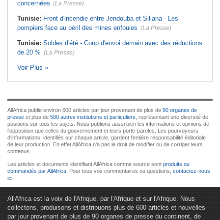
concernées
(La Presse)
Tunisie:
Front d'incendie entre Jendouba et Siliana - Les
pompiers face au péril des mines enfouies
(La Presse)
Tunisie:
Soldes d'été - Coup d'envoi demain avec des réductions
de 20 %
(La Presse)
Voir Plus »
AllAfrica publie environ 600 articles par jour provenant de plus de
90 organes de
presse
et plus de
500 autres institutions et particuliers
, représentant une diversité de
positions sur tous les sujets. Nous publions aussi bien les informations et opinions de
l'opposition que celles du gouvernement et leurs porte-paroles. Les pourvoyeurs
d'informations, identifiés sur chaque article, gardent l'entière responsabilité éditoriale
de leur production. En effet AllAfrica n'a pas le droit de modifier ou de corriger leurs
contenus.
Les articles et documents identifiant AllAfrica comme source sont
produits ou
commandés par AllAfrica
. Pour tous vos commentaires ou questions,
contactez-nous
ici
.
AllAfrica est la voix de l'Afrique. par l'Afrique et sur l'Afrique. Nous
collectons, produisons et distribuons plus de 600 articles et nouvelles
par jour provenant de plus de 90 organes de presse du continent, de