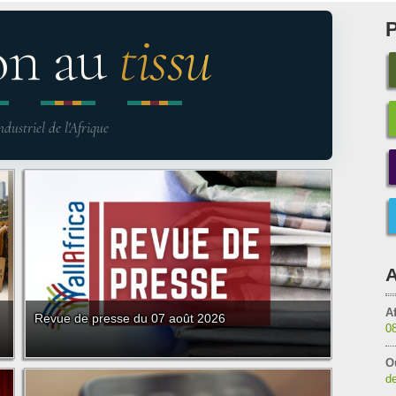
on au
tissu
ndustriel de l'Afrique
A
Af
Revue de presse du 07 août 2026
0
O
de