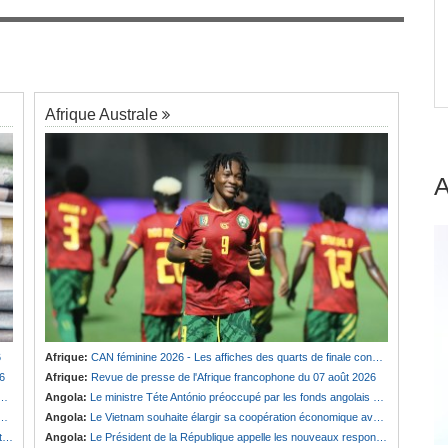
Cameroun:
Effoudou accuse Fouda de «
7
Général bandit »
Afrique Australe
6
Afrique:
CAN féminine 2026 - Les affiches des quarts de finale connues
6
Afrique:
Revue de presse de l'Afrique francophone du 07 août 2026
Angola:
Le ministre Téte António préoccupé par les fonds angolais bloqués en Suisse
Angola:
Le Vietnam souhaite élargir sa coopération économique avec le pays
e
Angola:
Le Président de la République appelle les nouveaux responsables à renforcer l'action de l'Exécutif