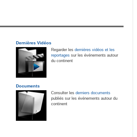
tirés du site
de
Afrique:
CAN féminine 2026 - Les affiches des
1
quarts de finale connues
es
Guinée:
Polémique autour des vacances du
2
président Doumbouya en Grèce - Opposition et
Dernières Vidéos
citoyens divisés
Regarder les
dernières vidéos et les
 de
reportages
sur les événements autour
Madagascar:
Bemasoandro Itaosy - Un arrêté
3
du continent
encadre les famorana et les famadihana
Tunisie:
Mondiaux d'athlétisme U20 - Mohamed
4
Ali El Hamdi décroche sa place en finale du
Documents
3000m steeple
Consulter les
derniers documents
engage
publiés sur les événements autour du
continent
Cote d'Ivoire:
Match de gala de l'Indépendance
5
- Le Gouvernement s'impose face à la FIF dans
rgit
une ambiance de fête
Guinée:
Le général Amara Camara assume les
6
e
fonctions présidentielles