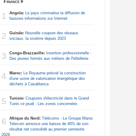
Finance
Nigeria
Angola:
Le pays criminalise la diffusion de
Nigeria:
1
1
fausses informations sur Internet
d'Abuja p
Guinée:
Nouvelle coupure des réseaux
Afrique:
2
2
sociaux, la sixième depuis 2023
francopho
Congo-Brazzaville:
Insertion professionnelle -
Nigeria:
3
3
Des jeunes formés aux métiers de l'hôtellerie
naît de la
à travers 
Maroc:
Le Royaume prévoit la construction
4
Afrique:
d'une usine de valorisation énergétique des
4
Zambie rej
déchets à Casablanca
Tunisie:
Coupures d'électricité dans le Grand
Afrique:
5
5
Tunis ce jeudi - Les zones concernées
visent un 
Marocain
Afrique du Nord:
Télécoms - Le Groupe Maroc
6
Afrique:
Telecom annonce une baisse de 40% de son
6
Francoph
résultat net consolidé au premier semestre
2026