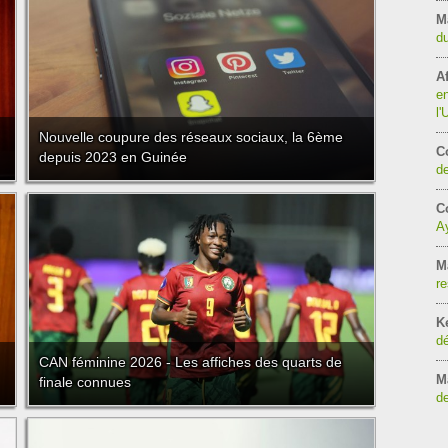
M
du
Af
en
l
Nouvelle coupure des réseaux sociaux, la 6ème
C
depuis 2023 en Guinée
de
Co
Ay
M
re
K
dé
CAN féminine 2026 - Les affiches des quarts de
M
finale connues
de