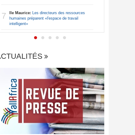
Afrique:
7
Ile Maurice:
Les directeurs des ressources
file en q
7
humaines préparent «l'espace de travail
intelligent»
ACTUALITÉS