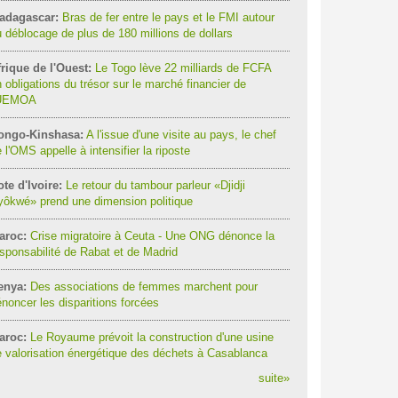
adagascar:
Bras de fer entre le pays et le FMI autour
 déblocage de plus de 180 millions de dollars
rique de l'Ouest:
Le Togo lève 22 milliards de FCFA
 obligations du trésor sur le marché financier de
'UEMOA
ongo-Kinshasa:
A l'issue d'une visite au pays, le chef
 l'OMS appelle à intensifier la riposte
te d'Ivoire:
Le retour du tambour parleur «Djidji
ôkwé» prend une dimension politique
aroc:
Crise migratoire à Ceuta - Une ONG dénonce la
sponsabilité de Rabat et de Madrid
enya:
Des associations de femmes marchent pour
noncer les disparitions forcées
aroc:
Le Royaume prévoit la construction d'une usine
 valorisation énergétique des déchets à Casablanca
suite
»