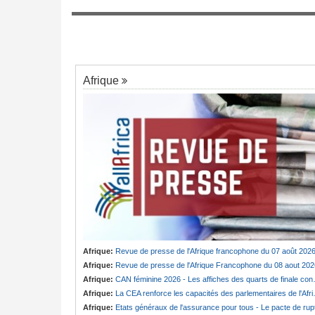
7
ministre pris au piège
ngée de Biya - Le
au invisible
Afrique
Afrique:
Revue de presse de l'Afrique francophone du 07 août 202
Afrique:
Revue de presse de l'Afrique Francophone du 08 aout 202
Afrique:
CAN féminine 2026 - Les affiches des quarts de finale connues
Afrique:
La CEA renforce les capacités des parlementaires de l'Afrique de l'Est
Afrique:
Etats généraux de l'assurance pour tous - Le pacte de ruptur