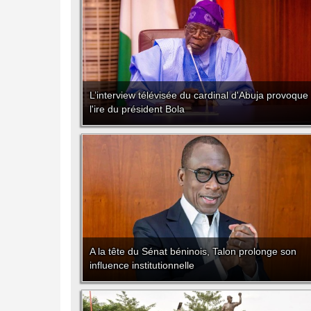
L’interview télévisée du cardinal d'Abuja provoque
l'ire du président Bola
A la tête du Sénat béninois, Talon prolonge son
influence institutionnelle