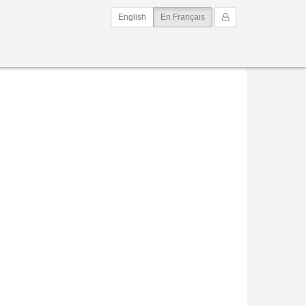
(current)
Mon Compte
English
En Français