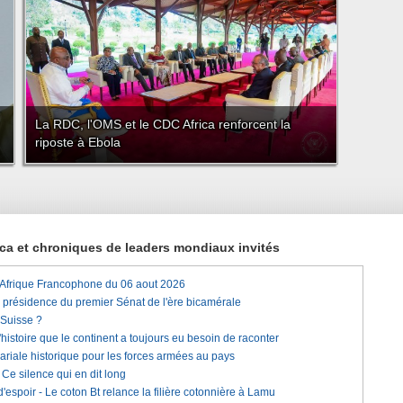
La RDC, l'OMS et le CDC Africa renforcent la
riposte à Ebola
rica et chroniques de leaders mondiaux invités
'Afrique Francophone du 06 aout 2026
a présidence du premier Sénat de l'ère bicamérale
 Suisse ?
histoire que le continent a toujours eu besoin de raconter
lariale historique pour les forces armées au pays
e silence qui en dit long
'espoir - Le coton Bt relance la filière cotonnière à Lamu