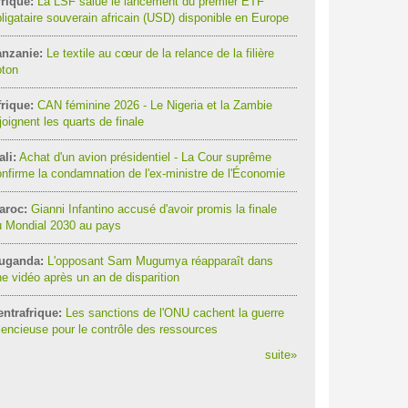
rique:
La LSF salue le lancement du premier ETF
ligataire souverain africain (USD) disponible en Europe
anzanie:
Le textile au cœur de la relance de la filière
oton
rique:
CAN féminine 2026 - Le Nigeria et la Zambie
joignent les quarts de finale
li:
Achat d'un avion présidentiel - La Cour suprême
nfirme la condamnation de l'ex-ministre de l'Économie
aroc:
Gianni Infantino accusé d'avoir promis la finale
u Mondial 2030 au pays
uganda:
L'opposant Sam Mugumya réapparaît dans
e vidéo après un an de disparition
ntrafrique:
Les sanctions de l'ONU cachent la guerre
lencieuse pour le contrôle des ressources
suite
»