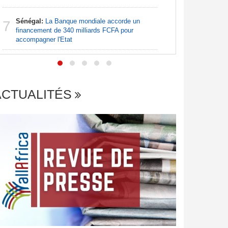
Sénégal:
La Banque mondiale accorde un
Centrafr
7
7
financement de 340 milliards FCFA pour
des barriè
accompagner l'Etat
ACTUALITÉS