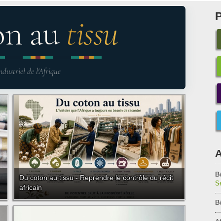
on au
tissu
ndustriel de l'Afrique
A
B
Du coton au tissu - Reprendre le contrôle du récit
Sé
africain
B