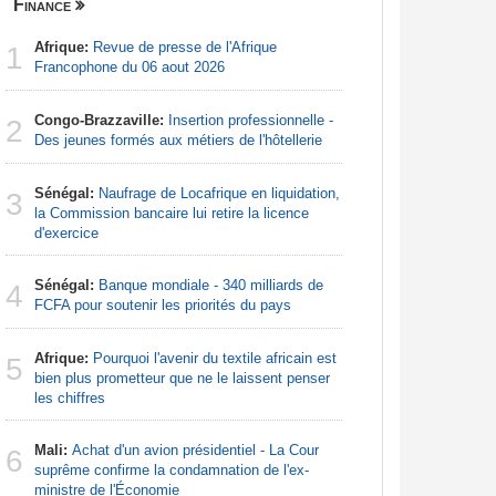
Finance
Centrafri
Afrique:
Revue de presse de l'Afrique
Centrafr
1
1
Francophone du 06 aout 2026
récupèren
Congo-Brazzaville:
Insertion professionnelle -
Centrafr
2
2
Des jeunes formés aux métiers de l'hôtellerie
la guerre 
ressourc
Sénégal:
Naufrage de Locafrique en liquidation,
3
Afrique 
la Commission bancaire lui retire la licence
3
de la Cem
d'exercice
économiqu
Sénégal:
Banque mondiale - 340 milliards de
4
Centrafr
FCFA pour soutenir les priorités du pays
4
pour perm
gagner leu
Afrique:
Pourquoi l'avenir du textile africain est
5
bien plus prometteur que ne le laissent penser
Centrafr
les chiffres
5
soldat tu
Mali:
Achat d'un avion présidentiel - La Cour
6
Centrafr
suprême confirme la condamnation de l'ex-
6
an les sa
ministre de l'Économie