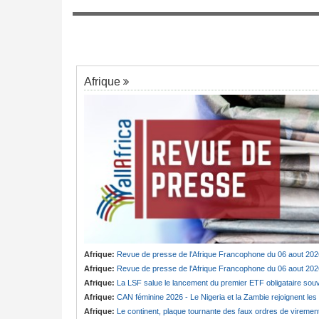
Maroc:
Comment l'USFP a pesé sur la po
7
de l'Internationale Socialiste concernant l
ouride en deuil -
événements survenus à Sebta
 fille de Serigne
eu
Afrique
Afrique:
Revue de presse de l'Afrique Francophone du 06 aout 202
Afrique:
Revue de presse de l'Afrique Francophone du 06 aout 202
Afrique:
La LSF salue le lancement du premier ETF obligataire souverain africain (USD) disponible en Europ
Afrique:
CAN féminine 2026 - Le Nigeria et la Zambie rejoignent les quarts de finale
Afrique:
Le continent, plaque tournante des faux ordres de viremen