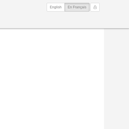
(current)
Mon Compte
English
En Français