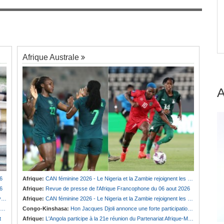
sition
Sénégal:
Naufrage de Locafrique en liquidation,
7
es
la Commission bancaire lui retire la licence
d'exercice
Afrique Australe
6
Afrique:
CAN féminine 2026 - Le Nigeria et la Zambie rejoignent les quarts de finale
6
Afrique:
Revue de presse de l'Afrique Francophone du 06 aout 2026
e
Afrique:
CAN féminine 2026 - Le Nigeria et la Zambie rejoignent les quarts de finale
Congo-Kinshasa:
Hon Jacques Djoli annonce une forte participation du pays à la Conférence des présidents de parlements à Midrand
t
Afrique:
L'Angola participe à la 21e réunion du Partenariat Afrique-Monde arabe au Caire