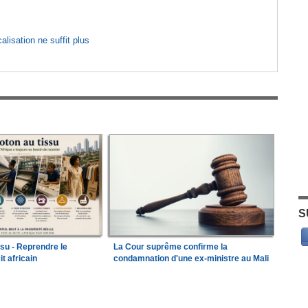
lisation ne suffit plus
S
ssu - Reprendre le
La Cour suprême confirme la
it africain
condamnation d'une ex-ministre au Mali