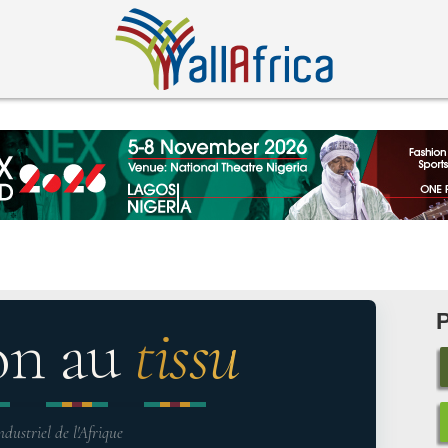
on au
tissu
ndustriel de l'Afrique