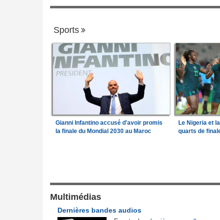
Sports
Gianni Infantino accusé d'avoir promis
Le Nigeria et l
la finale du Mondial 2030 au Maroc
quarts de fina
Justice et Lois
a Camara assume les
Mali:
Achat d'un avion présidentiel - La C
1
suprême confirme la condamnation de l'e
ministre de l'Économie
lit son premier
Multimédias
Afrique:
Le continent, plaque tournante 
2
Dernières bandes audios
faux ordres de virement