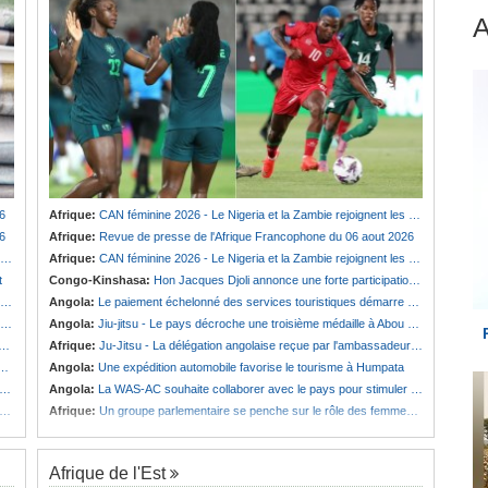
6
Afrique:
CAN féminine 2026 - Le Nigeria et la Zambie rejoignent les quarts de finale
6
Afrique:
Revue de presse de l'Afrique Francophone du 06 aout 2026
Afrique:
CAN féminine 2026 - Le Nigeria et la Zambie rejoignent les quarts de finale
t
Congo-Kinshasa:
Hon Jacques Djoli annonce une forte participation du pays à la Conférence des présidents de parlements à Midrand
Angola:
Le paiement échelonné des services touristiques démarre ce jeudi
Angola:
Jiu-jitsu - Le pays décroche une troisième médaille à Abou Dabi
Afrique:
Ju-Jitsu - La délégation angolaise reçue par l'ambassadeur d'Angola aux Émirats arabes unis
Angola:
Une expédition automobile favorise le tourisme à Humpata
Angola:
La WAS-AC souhaite collaborer avec le pays pour stimuler l'aquaculture
Afrique:
Un groupe parlementaire se penche sur le rôle des femmes dans l'interaction avec les communautés
Afrique de l'Est