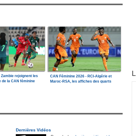
L
a Zambie rejoignent les
CAN Féminine 2026 - RCI-Algérie et
le de la CAN féminine
Maroc-RSA, les affiches des quarts
tirés du site
our
Madagascar:
Bemasoandro Itaosy - Un arrêté
1
x-
encadre les famorana et les famadihana
Guinée:
Le général Amara Camara assume les
2
des
fonctions présidentielles
Dernières Vidéos