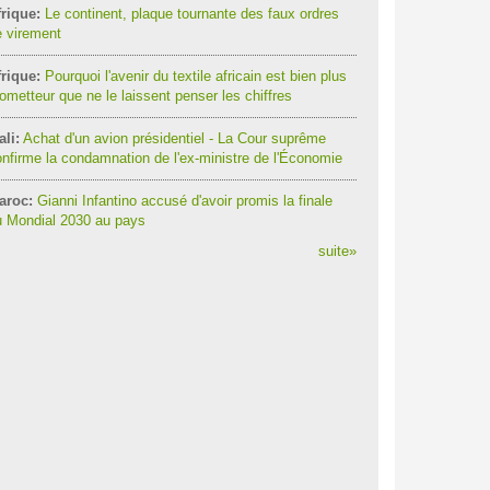
rique:
Le continent, plaque tournante des faux ordres
 virement
rique:
Pourquoi l'avenir du textile africain est bien plus
ometteur que ne le laissent penser les chiffres
li:
Achat d'un avion présidentiel - La Cour suprême
nfirme la condamnation de l'ex-ministre de l'Économie
aroc:
Gianni Infantino accusé d'avoir promis la finale
u Mondial 2030 au pays
suite
»