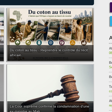
A
Af
Du coton au tissu - Reprendre le contrôle du récit
0
africain
B
Sé
B
T
c
Af
re
La Cour suprême confirme la condamnation d'une
ex-ministre au Mali