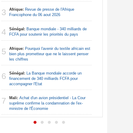
Afrique:
3
Afrique:
Revue de presse de l'Afrique
francopho
3
Francophone du 06 aout 2026
Nigeria:
4
Sénégal:
Banque mondiale - 340 milliards de
augmentat
4
FCFA pour soutenir les priorités du pays
Nigeria:
5
Afrique:
Pourquoi l'avenir du textile africain est
pour les 
5
bien plus prometteur que ne le laissent penser
les chiffres
Nigeria:
6
tensions 
Sénégal:
La Banque mondiale accorde un
6
déclarati
financement de 340 milliards FCFA pour
accompagner l'Etat
Nigeria:
7
de lever 5
Mali:
Achat d'un avion présidentiel - La Cour
7
introduct
suprême confirme la condamnation de l'ex-
ministre de l'Économie