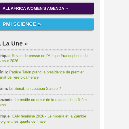
ALLAFRICA WOMEN'S AGENDA
PMI SCIENCE
 La Une
rique:
Revue de presse de l'Afrique Francophone du
6 aout 2026
énin:
Patrice Talon prend la présidence du premier
nat de l'ère bicamérale
énin:
Le Sénat, un couteau Suisse ?
anzanie:
Le textile au cœur de la relance de la filière
oton
rique:
CAN féminine 2026 - Le Nigeria et la Zambie
joignent les quarts de finale