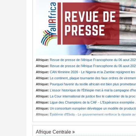
Afrique:
Revue de presse de l'Afrique Francophone du 06 aout 202
Afrique:
Revue de presse de l'Afrique Francophone du 06 aout 202
Afrique:
CAN féminine 2026 - Le Nigeria et la Zambie rejoignent les quarts de finale
Afrique:
Le continent, plaque tournante des faux ordres de viremen
Afrique:
Pourquoi l'avenir du textile africain est bien plus prometteur que ne le laissent penser les chiffres
Afrique:
L'essor historique de l'Éthiopie met à mal la campagne d'hostilité menée par Le Caire
Afrique:
La Cour international de justice fixe le calendrier de la procédure engagée par la RDC contre le Rwanda
Afrique:
Ligue des Champions de la CAF - L'Espérance exemptée au premier tour, le Club Africain hérite du Djoliba AC
Afrique:
Un consortium européen développe un modèle de production novateur pour les ingrédients pharmaceutiques actifs, une opportunité pour le pays
Afrique:
Épidémie d'Ebola - Le gouvernement renforce la riposte avec l'appui de l'OMS et d'Africa CDC
Afrique Centrale