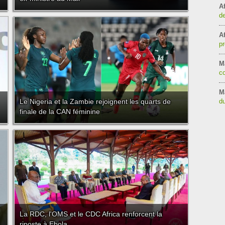
Af
de
Af
pr
Ma
co
M
Le Nigeria et la Zambie rejoignent les quarts de
d
finale de la CAN féminine
La RDC, l'OMS et le CDC Africa renforcent la
riposte à Ebola