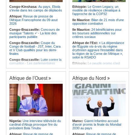
qualifie pour la finale de la Coupe de
d'Ivoire et l'Algérie
l'Amitié
Congo-Kinshasa:
Au pays, Ebola
Ethiopie:
Le Green Legacy, un
Afrique:
Le Maroc et l'Afrique du
s'invite dans les camps de déplacés
modèle de résilience climatique à
Angola:
Le MAT organise la
Sud se retrouvent quatre ans après
l'approche de la COP32
troisième édition de la Semaine du
Afrique:
Revue de presse de
la finale
développement local à Namibe
l'Afrique Francophone du 09 aout
Ile Maurice:
Bilan de 21 mois d'une
Afrique:
Côte d'Ivoire - Algérie, un
2026
opposition combative
duel de contrastes
Congo-Brazzaville:
Concours de
Ile Maurice:
24 bénéficiaires pour
musique 'Talents +' - La liste des
les bourses additionnelles sur
participants publiée
critères sociaux
Congo-Brazzaville:
Coupe du
Afrique de l'Est:
« La dépendance
Congo de football - JST, Inter, Cara
de l'Égypte vis-à-vis du régime
et V Club qualifiés pour les demi-
érythréen aggrave l'instabilité dans
finales
la région de la Corne de l'Afrique »,
selon le RSADO
Congo-Brazzaville:
Lutte contre la
corruption - Les parlementaires
Ethiopie:
Le peuple oromo s'est
sensibilisés
historiquement opposé à des
systèmes administratifs défaillants
Congo-Brazzaville:
Santé publique
- Ollombo réceptionne son hôpital de
Ethiopie:
« Le renforcement des
Afrique de l'Ouest
Afrique du Nord
référence
capacités de l'armée de l'air
éthiopienne consolide la dissuasion
Congo-Brazzaville:
Lutte contre
nationale », déclare le commandant
les épidémies - Les employés de la
en second
maison de retraite Kambissi en
formation
Afrique de l'Est:
« Les dirigeants
érythréens font obstacle à la stabilité
Congo-Brazzaville:
Distinction -
et au développement de la région »,
Darrel Ornelle Elion Assiana promue
selon un professeur de l'université
maître-assistant Cames
d'Uppsala
Afrique:
Naomi Eto (Cameroun) - «
Ile Maurice:
Dharam Gokhool -
Face au Nigeria, nous donnerons
Nigeria:
Une interview télévisée du
Maroc:
Gianni Infantino accusé
«Kan mo vinn prezidan mo pa okip
tout sur le terrain. »
cardinal d'Abuja provoque l'ire du
d'avoir promis la finale du Mondial
mo sekirite»
président Bola Tinubu
2030 au pays
Cameroun:
Ngoh Ngoh, l'homme
Ile Maurice:
Chetan Baboolall - Le
qui signe à la place de Biya
Afrique:
Revue de presse de
Afrique:
Revue de presse de
discret de Bel-Air face au vacarme