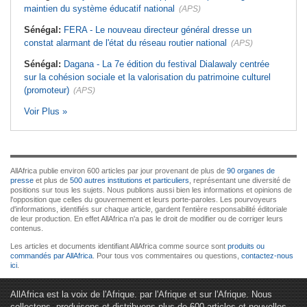
maintien du système éducatif national
(APS)
Sénégal:
FERA - Le nouveau directeur général dresse un
constat alarmant de l'état du réseau routier national
(APS)
Sénégal:
Dagana - La 7e édition du festival Dialawaly centrée
sur la cohésion sociale et la valorisation du patrimoine culturel
(promoteur)
(APS)
Voir Plus »
AllAfrica publie environ 600 articles par jour provenant de plus de
90 organes de
presse
et plus de
500 autres institutions et particuliers
, représentant une diversité de
positions sur tous les sujets. Nous publions aussi bien les informations et opinions de
l'opposition que celles du gouvernement et leurs porte-paroles. Les pourvoyeurs
d'informations, identifiés sur chaque article, gardent l'entière responsabilité éditoriale
de leur production. En effet AllAfrica n'a pas le droit de modifier ou de corriger leurs
contenus.
Les articles et documents identifiant AllAfrica comme source sont
produits ou
commandés par AllAfrica
. Pour tous vos commentaires ou questions,
contactez-nous
ici
.
AllAfrica est la voix de l'Afrique. par l'Afrique et sur l'Afrique. Nous
collectons, produisons et distribuons plus de 600 articles et nouvelles