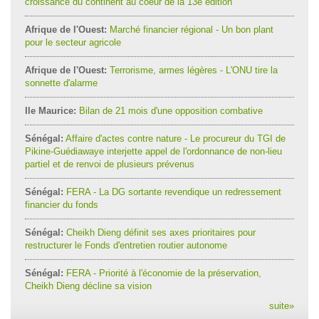
croissance du continent au coeur de la 13e édition
Afrique de l'Ouest:
Marché financier régional - Un bon plant
pour le secteur agricole
Afrique de l'Ouest:
Terrorisme, armes légères - L'ONU tire la
sonnette d'alarme
Ile Maurice:
Bilan de 21 mois d'une opposition combative
Sénégal:
Affaire d'actes contre nature - Le procureur du TGI de
Pikine-Guédiawaye interjette appel de l'ordonnance de non-lieu
partiel et de renvoi de plusieurs prévenus
Sénégal:
FERA - La DG sortante revendique un redressement
financier du fonds
Sénégal:
Cheikh Dieng définit ses axes prioritaires pour
restructurer le Fonds d'entretien routier autonome
Sénégal:
FERA - Priorité à l'économie de la préservation,
Cheikh Dieng décline sa vision
suite
»