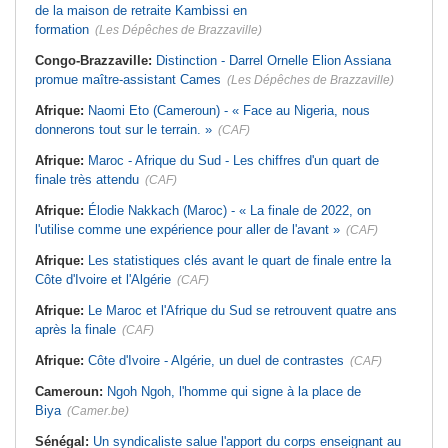
de la maison de retraite Kambissi en
formation
(Les Dépêches de Brazzaville)
Congo-Brazzaville:
Distinction - Darrel Ornelle Elion Assiana
promue maître-assistant Cames
(Les Dépêches de Brazzaville)
Afrique:
Naomi Eto (Cameroun) - « Face au Nigeria, nous
donnerons tout sur le terrain. »
(CAF)
Afrique:
Maroc - Afrique du Sud - Les chiffres d'un quart de
finale très attendu
(CAF)
Afrique:
Élodie Nakkach (Maroc) - « La finale de 2022, on
l'utilise comme une expérience pour aller de l'avant »
(CAF)
Afrique:
Les statistiques clés avant le quart de finale entre la
Côte d'Ivoire et l'Algérie
(CAF)
Afrique:
Le Maroc et l'Afrique du Sud se retrouvent quatre ans
après la finale
(CAF)
Afrique:
Côte d'Ivoire - Algérie, un duel de contrastes
(CAF)
Cameroun:
Ngoh Ngoh, l'homme qui signe à la place de
Biya
(Camer.be)
Sénégal:
Un syndicaliste salue l'apport du corps enseignant au