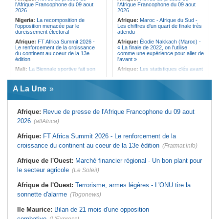
l'Afrique Francophone du 09 aout
l'Afrique Francophone du 09 aout
de Port-Louis
2026
2026
Ile Maurice:
Infections respiratoires
Nigeria:
La recomposition de
Afrique:
Maroc - Afrique du Sud -
- Moins de cas, mais les virus
l'opposition menacée par le
Les chiffres d'un quart de finale très
circulent toujours
durcissement électoral
attendu
Afrique:
FT Africa Summit 2026 -
Afrique:
Élodie Nakkach (Maroc) -
Le renforcement de la croissance
« La finale de 2022, on l'utilise
du continent au coeur de la 13e
comme une expérience pour aller de
édition
l'avant »
Mali:
La Biennale sportive fait son
Afrique:
Les statistiques clés avant
retour après 36 ans d'interruption
le quart de finale entre la Côte
d'Ivoire et l'Algérie
Afrique de l'Ouest:
Marché
A La Une
financier régional - Un bon plant
Afrique:
Le Maroc et l'Afrique du
pour le secteur agricole
Sud se retrouvent quatre ans après
la finale
Afrique de l'Ouest:
Terrorisme,
Afrique:
Revue de presse de l'Afrique Francophone du 09 aout
armes légères - L'ONU tire la
Afrique:
Côte d'Ivoire - Algérie, un
sonnette d'alarme
duel de contrastes
2026
(allAfrica)
Sénégal:
FERA - La DG sortante
Afrique:
AfroBasket U18 - Le
revendique un redressement
Sénégal bat la Tunisie et prend le
Afrique:
FT Africa Summit 2026 - Le renforcement de la
financier du fonds
quart
croissance du continent au coeur de la 13e édition
(Fratmat.info)
Sénégal:
Affaire d'actes contre
Tunisie:
Enseignement supérieur -
nature - Le procureur du TGI de
Le pays lance son premier master
Afrique de l'Ouest:
Marché financier régional - Un bon plant pour
Pikine-Guédiawaye interjette appel
interconnecté « One Health »
de l'ordonnance de non-lieu partiel et
le secteur agricole
(Le Soleil)
Tunisie:
La CCI de Tunis lance le
de renvoi de plusieurs prévenus
pôle « SPEEDUP » pour propulser
Sénégal:
FERA - Priorité à
les startups à l'international
Afrique de l'Ouest:
Terrorisme, armes légères - L'ONU tire la
l'économie de la préservation,
sonnette d'alarme
Cheikh Dieng décline sa vision
(Togonews)
Ile Maurice:
Bilan de 21 mois d'une opposition
combative