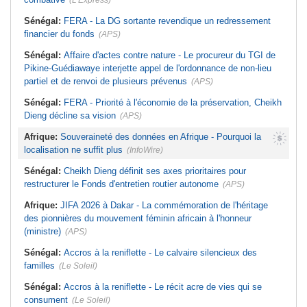
(L'Express)
Sénégal:
FERA - La DG sortante revendique un redressement
financier du fonds
(APS)
Sénégal:
Affaire d'actes contre nature - Le procureur du TGI de
Pikine-Guédiawaye interjette appel de l'ordonnance de non-lieu
partiel et de renvoi de plusieurs prévenus
(APS)
Sénégal:
FERA - Priorité à l'économie de la préservation, Cheikh
Dieng décline sa vision
(APS)
Afrique:
Souveraineté des données en Afrique - Pourquoi la
localisation ne suffit plus
(InfoWire)
Sénégal:
Cheikh Dieng définit ses axes prioritaires pour
restructurer le Fonds d'entretien routier autonome
(APS)
Afrique:
JIFA 2026 à Dakar - La commémoration de l'héritage
des pionnières du mouvement féminin africain à l'honneur
(ministre)
(APS)
Sénégal:
Accros à la reniflette - Le calvaire silencieux des
familles
(Le Soleil)
Sénégal:
Accros à la reniflette - Le récit acre de vies qui se
consument
(Le Soleil)