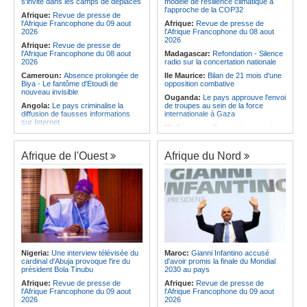
s'invite dans les camps de déplacés
modèle de résilience climatique à
Angola:
Le Wiliete échoue en demi-
comme une expérience pour aller de
l'approche de la COP32
finales du championnat national
Afrique:
Revue de presse de
l'avant »
féminin
l'Afrique Francophone du 09 aout
Afrique:
Revue de presse de
Afrique:
Les statistiques clés avant
2026
l'Afrique Francophone du 08 aout
le quart de finale entre la Côte
2026
Afrique:
Revue de presse de
d'Ivoire et l'Algérie
l'Afrique Francophone du 08 aout
Madagascar:
Refondation - Silence
2026
radio sur la concertation nationale
Cameroun:
Absence prolongée de
Ile Maurice:
Bilan de 21 mois d'une
Biya - Le fantôme d'Etoudi de
opposition combative
nouveau invisible
Ouganda:
Le pays approuve l'envoi
Angola:
Le pays criminalise la
de troupes au sein de la force
diffusion de fausses informations
internationale à Gaza
sur Internet
Madagascar:
Bras de fer entre le
Congo-Brazzaville:
Concours de
pays et le FMI autour du déblocage
musique 'Talents +' - La liste des
de plus de 180 millions de dollars
participants publiée
Afrique de l'Ouest
Afrique du Nord
Ile Maurice:
24 bénéficiaires pour
Congo-Brazzaville:
Coupe du
les bourses additionnelles sur
Congo de football - JST, Inter, Cara
critères sociaux
et V Club qualifiés pour les demi-
Afrique de l'Est:
« La dépendance
finales
de l'Égypte vis-à-vis du régime
Congo-Brazzaville:
Lutte contre la
érythréen aggrave l'instabilité dans
corruption - Les parlementaires
la région de la Corne de l'Afrique »,
sensibilisés
selon le RSADO
Congo-Brazzaville:
Santé publique
Ethiopie:
Le peuple oromo s'est
- Ollombo réceptionne son hôpital de
historiquement opposé à des
référence
systèmes administratifs défaillants
Nigeria:
Une interview télévisée du
Maroc:
Gianni Infantino accusé
cardinal d'Abuja provoque l'ire du
d'avoir promis la finale du Mondial
Congo-Brazzaville:
Lutte contre
Ethiopie:
« Le renforcement des
président Bola Tinubu
2030 au pays
les épidémies - Les employés de la
capacités de l'armée de l'air
maison de retraite Kambissi en
éthiopienne consolide la dissuasion
Afrique:
Revue de presse de
Afrique:
Revue de presse de
formation
nationale », déclare le commandant
l'Afrique Francophone du 09 aout
l'Afrique Francophone du 09 aout
en second
2026
2026