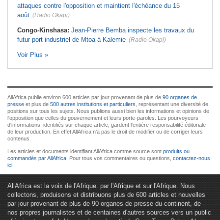
attaques contre l'opposition et maintient l'échéance du 15
août
(Radio Okapi)
Congo-Kinshasa:
Jean-Pierre Bemba inspecte les travaux du
futur port industriel de Mtoa à Kalemie
(Radio Okapi)
Voir Plus »
AllAfrica publie environ 600 articles par jour provenant de plus de
90 organes de
presse
et plus de
500 autres institutions et particuliers
, représentant une diversité de
positions sur tous les sujets. Nous publions aussi bien les informations et opinions de
l'opposition que celles du gouvernement et leurs porte-paroles. Les pourvoyeurs
d'informations, identifiés sur chaque article, gardent l'entière responsabilité éditoriale
de leur production. En effet AllAfrica n'a pas le droit de modifier ou de corriger leurs
contenus.
Les articles et documents identifiant AllAfrica comme source sont
produits ou
commandés par AllAfrica
. Pour tous vos commentaires ou questions,
contactez-nous
ici
.
AllAfrica est la voix de l'Afrique. par l'Afrique et sur l'Afrique. Nous
collectons, produisons et distribuons plus de 600 articles et nouvelles
par jour provenant de plus de 90 organes de presse du continent, de
nos propres journalistes et de centaines d'autres sources vers un public