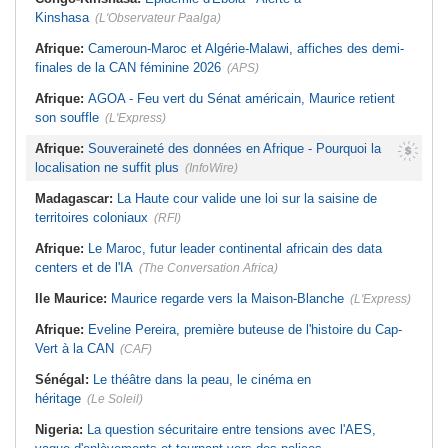
Kinshasa
(L'Observateur Paalga)
Afrique:
Cameroun-Maroc et Algérie-Malawi, affiches des demi-
finales de la CAN féminine 2026
(APS)
Afrique:
AGOA - Feu vert du Sénat américain, Maurice retient
son souffle
(L'Express)
Afrique:
Souveraineté des données en Afrique - Pourquoi la
localisation ne suffit plus
(InfoWire)
Madagascar:
La Haute cour valide une loi sur la saisine de
territoires coloniaux
(RFI)
Afrique:
Le Maroc, futur leader continental africain des data
centers et de l'IA
(The Conversation Africa)
Ile Maurice:
Maurice regarde vers la Maison-Blanche
(L'Express)
Afrique:
Eveline Pereira, première buteuse de l'histoire du Cap-
Vert à la CAN
(CAF)
Sénégal:
Le théâtre dans la peau, le cinéma en
héritage
(Le Soleil)
Nigeria:
La question sécuritaire entre tensions avec l'AES,