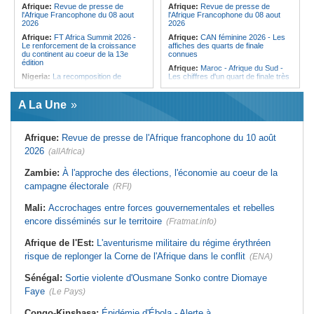
Afrique:
Revue de presse de
Afrique:
Revue de presse de
l'Afrique Francophone du 08 aout
l'Afrique Francophone du 08 aout
2026
2026
Afrique:
FT Africa Summit 2026 -
Afrique:
CAN féminine 2026 - Les
Le renforcement de la croissance
affiches des quarts de finale
du continent au coeur de la 13e
connues
édition
Afrique:
Maroc - Afrique du Sud -
Nigeria:
La recomposition de
Les chiffres d'un quart de finale très
l'opposition menacée par le
attendu
durcissement électoral
Afrique:
Élodie Nakkach (Maroc) -
A La Une
Afrique de l'Ouest:
Marché
« La finale de 2022, on l'utilise
financier régional - Un bon plant
comme une expérience pour aller de
pour le secteur agricole
l'avant »
Afrique:
Revue de presse de l'Afrique francophone du 10 août
Afrique de l'Ouest:
Terrorisme,
Afrique:
Les statistiques clés avant
armes légères - L'ONU tire la
le quart de finale entre la Côte
2026
(allAfrica)
sonnette d'alarme
d'Ivoire et l'Algérie
Mali:
La Biennale sportive fait son
Afrique:
Le Maroc et l'Afrique du
Zambie:
À l'approche des élections, l'économie au coeur de la
retour après 36 ans d'interruption
Sud se retrouvent quatre ans après
campagne électorale
(RFI)
la finale
Guinée:
Nouvelle coupure des
réseaux sociaux, la sixième depuis
Afrique:
Côte d'Ivoire - Algérie, un
Mali:
Accrochages entre forces gouvernementales et rebelles
2023
duel de contrastes
encore disséminés sur le territoire
(Fratmat.info)
Burkina Faso:
10e Cérémonial
Afrique:
AfroBasket U18 - Le
d'hommage militaire à Thomas
Sénégal bat la Tunisie et prend le
Sankara
quart
Afrique de l'Est:
L'aventurisme militaire du régime érythréen
risque de replonger la Corne de l'Afrique dans le conflit
(ENA)
Sénégal:
Sortie violente d'Ousmane Sonko contre Diomaye
Faye
(Le Pays)
Congo-Kinshasa:
Épidémie d'Ébola - Alerte à