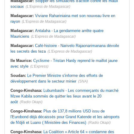
Madagascar:
Stopper les simulacres d'action contre les maux
sociaux
(L'Express de Madagascar)
Madagascar:
Viviane Rahariniaina met son nouveau livre en
rayon
(L'Express de Madagascar)
Madagascar:
Antalaha - La gendarmerie arrête quatre
Mauriciens
(L'Express de Madagascar)
Madagascar:
Café-histoire - Narivelo Rajaonarimanana dévoile
les secrets des teza
(L'Express de Madagascar)
Ile Maurice:
Cyclisme - Tristan Hardy reprend le maillot jaune
avec style
(L'Express)
Soudan:
Le Premier Ministre s'informe des efforts de
développement dans le secteur minier
(SNA)
Congo-Kinshasa:
Lubumbashi - Les commerçants du marché
Mzee Kabila sommés de quitter les lieux avant le 20
août
(Radio Okapi)
Congo-Kinshasa:
Plus de 137,8 millions USD issu de
l'Eurobond déjà décaissés pour Grand Katende et les aéroports
de N'djili et Luano ( Ministère des Finances)
(Radio Okapi)
Congo-Kinshasa:
La Coalition « Article 64 » condamne des