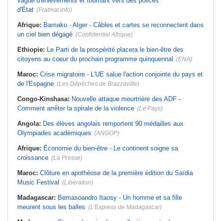
vague d'enlèvements et tournant vers des polices
d'État
(Fratmat.info)
Afrique:
Bamako - Alger - Câbles et cartes se reconnectent dans
un ciel bien dégagé
(Confidentiel Afrique)
Ethiopie:
Le Parti de la prospérité placera le bien-être des
citoyens au coeur du prochain programme quinquennal
(ENA)
Maroc:
Crise migratoire - L'UE salue l'action conjointe du pays et
de l'Espagne
(Les Dépêches de Brazzaville)
Congo-Kinshasa:
Nouvelle attaque meurtrière des ADF -
Comment arrêter la spirale de la violence
(Le Pays)
Angola:
Des élèves angolais remportent 90 médailles aux
Olympiades académiques
(ANGOP)
Afrique:
Économie du bien-être - Le continent soigne sa
croissance
(La Presse)
Maroc:
Clôture en apothéose de la première édition du Saïdia
Music Festival
(Libération)
Madagascar:
Bemasoandro Itaosy - Un homme et sa fille
meurent sous les balles
(L'Express de Madagascar)