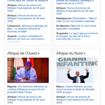
s'invite dans les camps de déplacés
modèle de résilience climatique à
Angola:
Le Wiliete échoue en demi-
comme une expérience pour aller de
l'approche de la COP32
finales du championnat national
Afrique:
Revue de presse de
l'avant »
féminin
l'Afrique Francophone du 09 aout
Afrique:
Revue de presse de
Afrique:
Les statistiques clés avant
2026
l'Afrique Francophone du 08 aout
le quart de finale entre la Côte
2026
Afrique:
Revue de presse de
d'Ivoire et l'Algérie
l'Afrique Francophone du 08 aout
Madagascar:
Refondation - Silence
2026
radio sur la concertation nationale
Cameroun:
Absence prolongée de
Ile Maurice:
Bilan de 21 mois d'une
Biya - Le fantôme d'Etoudi de
opposition combative
nouveau invisible
Ouganda:
Le pays approuve l'envoi
Angola:
Le pays criminalise la
de troupes au sein de la force
diffusion de fausses informations
internationale à Gaza
sur Internet
Madagascar:
Bras de fer entre le
Congo-Brazzaville:
Concours de
pays et le FMI autour du déblocage
musique 'Talents +' - La liste des
de plus de 180 millions de dollars
participants publiée
Afrique de l'Ouest
Afrique du Nord
Kenya:
Des associations de
Congo-Brazzaville:
Coupe du
femmes marchent pour dénoncer
Congo de football - JST, Inter, Cara
les disparitions forcées
et V Club qualifiés pour les demi-
Afrique:
La CEA renforce les
finales
capacités des parlementaires de
Congo-Brazzaville:
Lutte contre la
l'Afrique de l'Est
corruption - Les parlementaires
Congo-Kinshasa:
Après l'accord
sensibilisés
avec une branche des FDLR, les
Congo-Brazzaville:
Santé publique
zones d'ombre persistent
- Ollombo réceptionne son hôpital de
Sud-Soudan:
Le pays à la croisée
référence
Nigeria:
Une interview télévisée du
Maroc:
Gianni Infantino accusé
des chemins, alerte l'ONU
cardinal d'Abuja provoque l'ire du
d'avoir promis la finale du Mondial
Congo-Brazzaville:
Lutte contre
président Bola Tinubu
2030 au pays
les épidémies - Les employés de la
maison de retraite Kambissi en
Afrique:
Revue de presse de
Afrique:
Revue de presse de
formation
l'Afrique Francophone du 09 aout
l'Afrique Francophone du 09 aout
2026
2026