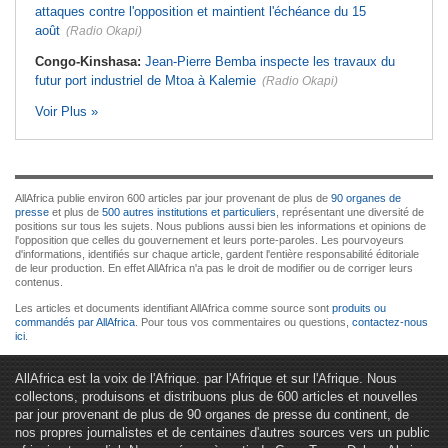
attaques contre l'opposition et maintient l'échéance du 15
août
(Radio Okapi)
Congo-Kinshasa:
Jean-Pierre Bemba inspecte les travaux du
futur port industriel de Mtoa à Kalemie
(Radio Okapi)
Voir Plus »
AllAfrica publie environ 600 articles par jour provenant de plus de
90 organes de
presse
et plus de
500 autres institutions et particuliers
, représentant une diversité de
positions sur tous les sujets. Nous publions aussi bien les informations et opinions de
l'opposition que celles du gouvernement et leurs porte-paroles. Les pourvoyeurs
d'informations, identifiés sur chaque article, gardent l'entière responsabilité éditoriale
de leur production. En effet AllAfrica n'a pas le droit de modifier ou de corriger leurs
contenus.
Les articles et documents identifiant AllAfrica comme source sont
produits ou
commandés par AllAfrica
. Pour tous vos commentaires ou questions,
contactez-nous
ici
.
AllAfrica est la voix de l'Afrique. par l'Afrique et sur l'Afrique. Nous
collectons, produisons et distribuons plus de 600 articles et nouvelles
par jour provenant de plus de 90 organes de presse du continent, de
nos propres journalistes et de centaines d'autres sources vers un public