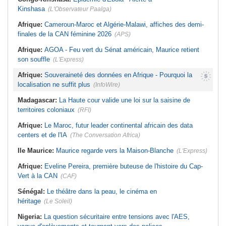
Kinshasa
(L'Observateur Paalga)
Afrique:
Cameroun-Maroc et Algérie-Malawi, affiches des demi-
finales de la CAN féminine 2026
(APS)
Afrique:
AGOA - Feu vert du Sénat américain, Maurice retient
son souffle
(L'Express)
Afrique:
Souveraineté des données en Afrique - Pourquoi la
localisation ne suffit plus
(InfoWire)
Madagascar:
La Haute cour valide une loi sur la saisine de
territoires coloniaux
(RFI)
Afrique:
Le Maroc, futur leader continental africain des data
centers et de l'IA
(The Conversation Africa)
Ile Maurice:
Maurice regarde vers la Maison-Blanche
(L'Express)
Afrique:
Eveline Pereira, première buteuse de l'histoire du Cap-
Vert à la CAN
(CAF)
Sénégal:
Le théâtre dans la peau, le cinéma en
héritage
(Le Soleil)
Nigeria:
La question sécuritaire entre tensions avec l'AES,