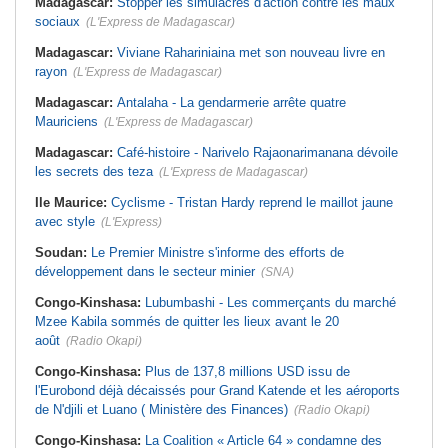
Madagascar:
Stopper les simulacres d'action contre les maux
sociaux
(L'Express de Madagascar)
Madagascar:
Viviane Rahariniaina met son nouveau livre en
rayon
(L'Express de Madagascar)
Madagascar:
Antalaha - La gendarmerie arrête quatre
Mauriciens
(L'Express de Madagascar)
Madagascar:
Café-histoire - Narivelo Rajaonarimanana dévoile
les secrets des teza
(L'Express de Madagascar)
Ile Maurice:
Cyclisme - Tristan Hardy reprend le maillot jaune
avec style
(L'Express)
Soudan:
Le Premier Ministre s'informe des efforts de
développement dans le secteur minier
(SNA)
Congo-Kinshasa:
Lubumbashi - Les commerçants du marché
Mzee Kabila sommés de quitter les lieux avant le 20
août
(Radio Okapi)
Congo-Kinshasa:
Plus de 137,8 millions USD issu de
l'Eurobond déjà décaissés pour Grand Katende et les aéroports
de N'djili et Luano ( Ministère des Finances)
(Radio Okapi)
Congo-Kinshasa:
La Coalition « Article 64 » condamne des