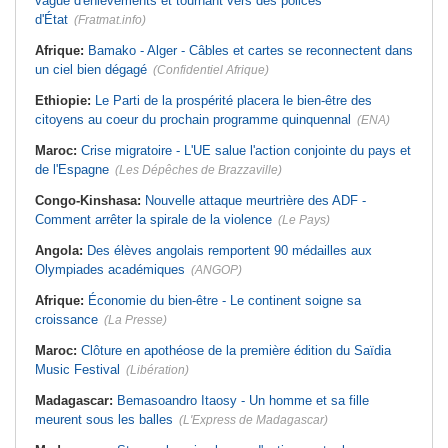
vague d'enlèvements et tournant vers des polices
d'État
(Fratmat.info)
Afrique:
Bamako - Alger - Câbles et cartes se reconnectent dans
un ciel bien dégagé
(Confidentiel Afrique)
Ethiopie:
Le Parti de la prospérité placera le bien-être des
citoyens au coeur du prochain programme quinquennal
(ENA)
Maroc:
Crise migratoire - L'UE salue l'action conjointe du pays et
de l'Espagne
(Les Dépêches de Brazzaville)
Congo-Kinshasa:
Nouvelle attaque meurtrière des ADF -
Comment arrêter la spirale de la violence
(Le Pays)
Angola:
Des élèves angolais remportent 90 médailles aux
Olympiades académiques
(ANGOP)
Afrique:
Économie du bien-être - Le continent soigne sa
croissance
(La Presse)
Maroc:
Clôture en apothéose de la première édition du Saïdia
Music Festival
(Libération)
Madagascar:
Bemasoandro Itaosy - Un homme et sa fille
meurent sous les balles
(L'Express de Madagascar)