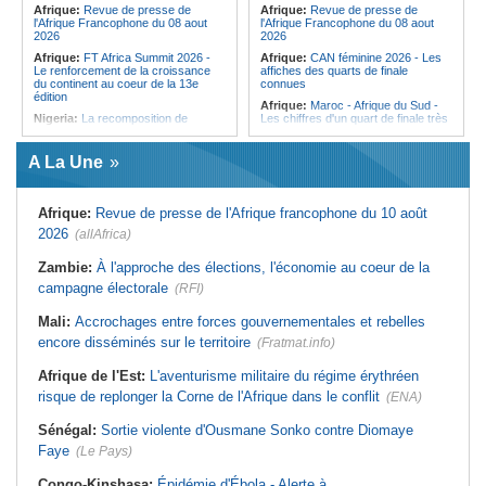
Afrique:
Revue de presse de
Afrique:
Revue de presse de
l'Afrique Francophone du 08 aout
l'Afrique Francophone du 08 aout
2026
2026
Afrique:
FT Africa Summit 2026 -
Afrique:
CAN féminine 2026 - Les
Le renforcement de la croissance
affiches des quarts de finale
du continent au coeur de la 13e
connues
édition
Afrique:
Maroc - Afrique du Sud -
Nigeria:
La recomposition de
Les chiffres d'un quart de finale très
l'opposition menacée par le
attendu
durcissement électoral
Afrique:
Élodie Nakkach (Maroc) -
A La Une
Afrique de l'Ouest:
Marché
« La finale de 2022, on l'utilise
financier régional - Un bon plant
comme une expérience pour aller de
pour le secteur agricole
l'avant »
Afrique:
Revue de presse de l'Afrique francophone du 10 août
Mali:
La Biennale sportive fait son
Afrique:
Les statistiques clés avant
retour après 36 ans d'interruption
le quart de finale entre la Côte
2026
(allAfrica)
d'Ivoire et l'Algérie
Afrique de l'Ouest:
Terrorisme,
armes légères - L'ONU tire la
Afrique:
Le Maroc et l'Afrique du
Zambie:
À l'approche des élections, l'économie au coeur de la
sonnette d'alarme
Sud se retrouvent quatre ans après
campagne électorale
(RFI)
la finale
Guinée:
Nouvelle coupure des
réseaux sociaux, la sixième depuis
Afrique:
Côte d'Ivoire - Algérie, un
Mali:
Accrochages entre forces gouvernementales et rebelles
2023
duel de contrastes
encore disséminés sur le territoire
(Fratmat.info)
Burkina Faso:
10e Cérémonial
Afrique:
AfroBasket U18 - Le
d'hommage militaire à Thomas
Sénégal bat la Tunisie et prend le
Sankara
quart
Afrique de l'Est:
L'aventurisme militaire du régime érythréen
risque de replonger la Corne de l'Afrique dans le conflit
(ENA)
Sénégal:
Sortie violente d'Ousmane Sonko contre Diomaye
Faye
(Le Pays)
Congo-Kinshasa:
Épidémie d'Ébola - Alerte à