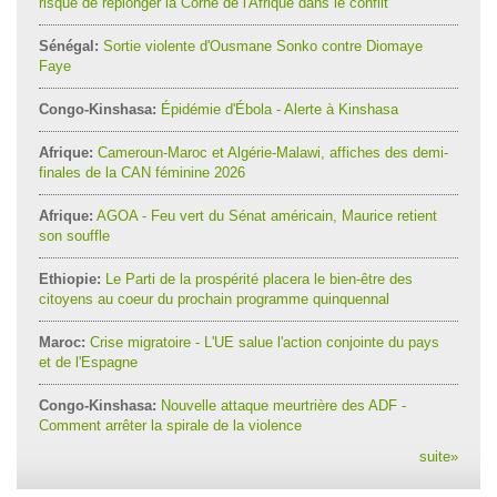
risque de replonger la Corne de l'Afrique dans le conflit
Sénégal:
Sortie violente d'Ousmane Sonko contre Diomaye
Faye
Congo-Kinshasa:
Épidémie d'Ébola - Alerte à Kinshasa
Afrique:
Cameroun-Maroc et Algérie-Malawi, affiches des demi-
finales de la CAN féminine 2026
Afrique:
AGOA - Feu vert du Sénat américain, Maurice retient
son souffle
Ethiopie:
Le Parti de la prospérité placera le bien-être des
citoyens au coeur du prochain programme quinquennal
Maroc:
Crise migratoire - L'UE salue l'action conjointe du pays
et de l'Espagne
Congo-Kinshasa:
Nouvelle attaque meurtrière des ADF -
Comment arrêter la spirale de la violence
suite
»