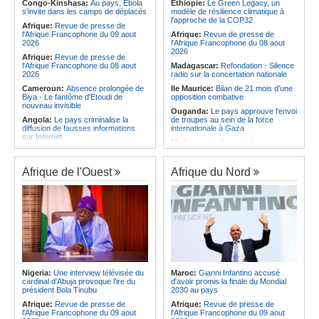
Afrique:
Élodie Nakkach (Maroc) -
national
Congo-Kinshasa:
Au pays, Ebola
Ethiopie:
Le Green Legacy, un
« La finale de 2022, on l'utilise
s'invite dans les camps de déplacés
modèle de résilience climatique à
Angola:
Le Wiliete échoue en demi-
comme une expérience pour aller de
l'approche de la COP32
finales du championnat national
Afrique:
Revue de presse de
l'avant »
féminin
l'Afrique Francophone du 09 aout
Afrique:
Revue de presse de
Afrique:
Les statistiques clés avant
2026
l'Afrique Francophone du 08 aout
le quart de finale entre la Côte
2026
Afrique:
Revue de presse de
d'Ivoire et l'Algérie
l'Afrique Francophone du 08 aout
Madagascar:
Refondation - Silence
2026
radio sur la concertation nationale
Cameroun:
Absence prolongée de
Ile Maurice:
Bilan de 21 mois d'une
Biya - Le fantôme d'Etoudi de
opposition combative
nouveau invisible
Ouganda:
Le pays approuve l'envoi
Angola:
Le pays criminalise la
de troupes au sein de la force
diffusion de fausses informations
internationale à Gaza
sur Internet
Madagascar:
Bras de fer entre le
Congo-Brazzaville:
Concours de
pays et le FMI autour du déblocage
musique 'Talents +' - La liste des
de plus de 180 millions de dollars
participants publiée
Afrique de l'Ouest
Afrique du Nord
Ile Maurice:
24 bénéficiaires pour
Congo-Brazzaville:
Coupe du
les bourses additionnelles sur
Congo de football - JST, Inter, Cara
critères sociaux
et V Club qualifiés pour les demi-
Afrique de l'Est:
« La dépendance
finales
de l'Égypte vis-à-vis du régime
Congo-Brazzaville:
Lutte contre la
érythréen aggrave l'instabilité dans
corruption - Les parlementaires
la région de la Corne de l'Afrique »,
sensibilisés
selon le RSADO
Congo-Brazzaville:
Santé publique
Ethiopie:
Le peuple oromo s'est
- Ollombo réceptionne son hôpital de
historiquement opposé à des
référence
systèmes administratifs défaillants
Nigeria:
Une interview télévisée du
Maroc:
Gianni Infantino accusé
cardinal d'Abuja provoque l'ire du
d'avoir promis la finale du Mondial
Congo-Brazzaville:
Lutte contre
Ethiopie:
« Le renforcement des
président Bola Tinubu
2030 au pays
les épidémies - Les employés de la
capacités de l'armée de l'air
maison de retraite Kambissi en
éthiopienne consolide la dissuasion
Afrique:
Revue de presse de
Afrique:
Revue de presse de
formation
nationale », déclare le commandant
l'Afrique Francophone du 09 aout
l'Afrique Francophone du 09 aout
en second