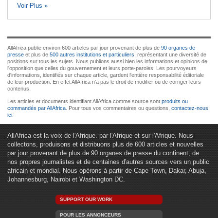
Voir Plus »
AllAfrica publie environ 600 articles par jour provenant de plus de
90 organes de
presse
et plus de
500 autres institutions et particuliers
, représentant une diversité de
positions sur tous les sujets. Nous publions aussi bien les informations et opinions de
l'opposition que celles du gouvernement et leurs porte-paroles. Les pourvoyeurs
d'informations, identifiés sur chaque article, gardent l'entière responsabilité éditoriale
de leur production. En effet AllAfrica n'a pas le droit de modifier ou de corriger leurs
contenus.
Les articles et documents identifiant AllAfrica comme source sont
produits ou
commandés par AllAfrica
. Pour tous vos commentaires ou questions,
contactez-nous
ici
.
AllAfrica est la voix de l'Afrique. par l'Afrique et sur l'Afrique. Nous
collectons, produisons et distribuons plus de 600 articles et nouvelles
par jour provenant de plus de 90 organes de presse du continent, de
nos propres journalistes et de centaines d'autres sources vers un public
africain et mondial. Nous opérons à partir de Cape Town, Dakar, Abuja,
Johannesburg, Nairobi et Washington DC.
SUPPORT OUR WORK
POUR LES ANNONCEURS