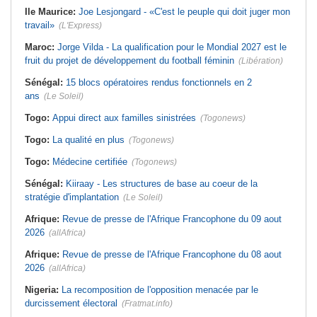
Ile Maurice:
Joe Lesjongard - «C'est le peuple qui doit juger mon
travail»
(L'Express)
Maroc:
Jorge Vilda - La qualification pour le Mondial 2027 est le
fruit du projet de développement du football féminin
(Libération)
Sénégal:
15 blocs opératoires rendus fonctionnels en 2
ans
(Le Soleil)
Togo:
Appui direct aux familles sinistrées
(Togonews)
Togo:
La qualité en plus
(Togonews)
Togo:
Médecine certifiée
(Togonews)
Sénégal:
Kiiraay - Les structures de base au coeur de la
stratégie d'implantation
(Le Soleil)
Afrique:
Revue de presse de l'Afrique Francophone du 09 aout
2026
(allAfrica)
Afrique:
Revue de presse de l'Afrique Francophone du 08 aout
2026
(allAfrica)
Nigeria:
La recomposition de l'opposition menacée par le
durcissement électoral
(Fratmat.info)