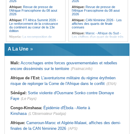
2026
2026
Afrique:
Revue de presse de
Afrique:
Revue de presse de
l'Afrique Francophone du 08 aout
l'Afrique Francophone du 08 aout
2026
2026
Afrique:
FT Africa Summit 2026 -
Afrique:
CAN féminine 2026 - Les
Le renforcement de la croissance
affiches des quarts de finale
du continent au coeur de la 13e
connues
édition
Afrique:
Maroc - Afrique du Sud -
Nigeria:
La recomposition de
Les chiffres d'un quart de finale très
l'opposition menacée par le
attendu
durcissement électoral
Afrique:
Élodie Nakkach (Maroc) -
A La Une
Afrique de l'Ouest:
Marché
« La finale de 2022, on l'utilise
financier régional - Un bon plant
comme une expérience pour aller de
pour le secteur agricole
l'avant »
Mali:
Accrochages entre forces gouvernementales et rebelles
Afrique de l'Ouest:
Terrorisme,
Afrique:
Les statistiques clés avant
armes légères - L'ONU tire la
le quart de finale entre la Côte
encore disséminés sur le territoire
(Fratmat.info)
sonnette d'alarme
d'Ivoire et l'Algérie
Mali:
La Biennale sportive fait son
Afrique:
Le Maroc et l'Afrique du
Afrique de l'Est:
L'aventurisme militaire du régime érythréen
retour après 36 ans d'interruption
Sud se retrouvent quatre ans après
risque de replonger la Corne de l'Afrique dans le conflit
la finale
(ENA)
Guinée:
Nouvelle coupure des
réseaux sociaux, la sixième depuis
Afrique:
Côte d'Ivoire - Algérie, un
Sénégal:
Sortie violente d'Ousmane Sonko contre Diomaye
2023
duel de contrastes
Faye
(Le Pays)
Burkina Faso:
10e Cérémonial
Afrique:
AfroBasket U18 - Le
d'hommage militaire à Thomas
Sénégal bat la Tunisie et prend le
Sankara
quart
Congo-Kinshasa:
Épidémie d'Ébola - Alerte à
Kinshasa
(L'Observateur Paalga)
Afrique:
Cameroun-Maroc et Algérie-Malawi, affiches des demi-
finales de la CAN féminine 2026
(APS)