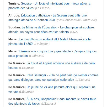
Tunisie:
Sousse - Un logiciel intelligent pour mieux gérer la
propreté des villes
(La Presse)
Afrique:
Éducation catholique - Le Scéam veut bâtir une
stratégie africaine à l'horizon 2031
(Les Dépêches de Brazzaville)
Soudan:
Le Ministre de l'Éducation - Le championnat scolaire
africain, un noyau pour découvrir les talents
(SNA)
Maroc:
Le tour d'horizon édifiant d'El Mehdi Mezouari sur le
plateau de 'Le360'
(Libération)
Maroc:
Derrière une conjoncture jugée stable - L'emploi toujours
sous pression
(Libération)
Ile Maurice:
La Court of Appeal ordonne une audience de deux
heures
(L'Express)
Ile Maurice:
Paul Bérenger - «On ne peut plus gouverner comme
ça, sans dialogue, sans consultation nationale»
(L'Express)
Ile Maurice:
Un jeune de 24 ans percuté alors qu'il réparait une
voiture
(L'Express)
Ile Maurice:
À 96 ans, Roopnarain Badal raconte le savoir-faire
des planteurs de tabac
(L'Express)