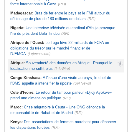
force internationale à Gaza
(RFI)
Madagascar:
Bras de fer entre le pays et le FMI autour du
déblocage de plus de 180 millions de dollars
(RFI)
Nigeria:
Une interview télévisée du cardinal d'Abuja provoque
l'ire du président Bola Tinubu
(RFI)
Afrique de l'Ouest:
Le Togo lève 22 milliards de FCFA en
obligations du trésor sur le marché financier de
l'UEMOA
(Lejecos.com)
Afrique:
Souveraineté des données en Afrique - Pourquoi la
localisation ne suffit plus
(InfoWire)
Congo-Kinshasa:
A l'issue d'une visite au pays, le chef de
l'OMS appelle à intensifier la riposte
(UN News)
Cote d'Ivoire:
Le retour du tambour parleur «Djidji Ayôkwé»
prend une dimension politique
(RFI)
Maroc:
Crise migratoire à Ceuta - Une ONG dénonce la
responsabilité de Rabat et de Madrid
(RFI)
Kenya:
Des associations de femmes marchent pour dénoncer
les disparitions forcées
(RFI)