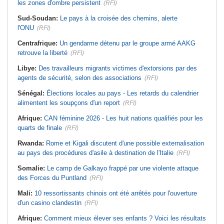
les zones d'ombre persistent
(RFI)
Sud-Soudan:
Le pays à la croisée des chemins, alerte
l'ONU
(RFI)
Centrafrique:
Un gendarme détenu par le groupe armé AAKG
retrouve la liberté
(RFI)
Libye:
Des travailleurs migrants victimes d'extorsions par des
agents de sécurité, selon des associations
(RFI)
Sénégal:
Élections locales au pays - Les retards du calendrier
alimentent les soupçons d'un report
(RFI)
Afrique:
CAN féminine 2026 - Les huit nations qualifiés pour les
quarts de finale
(RFI)
Rwanda:
Rome et Kigali discutent d'une possible externalisation
au pays des procédures d'asile à destination de l'Italie
(RFI)
Somalie:
Le camp de Galkayo frappé par une violente attaque
des Forces du Puntland
(RFI)
Mali:
10 ressortissants chinois ont été arrêtés pour l'ouverture
d'un casino clandestin
(RFI)
Afrique:
Comment mieux élever ses enfants ? Voici les résultats