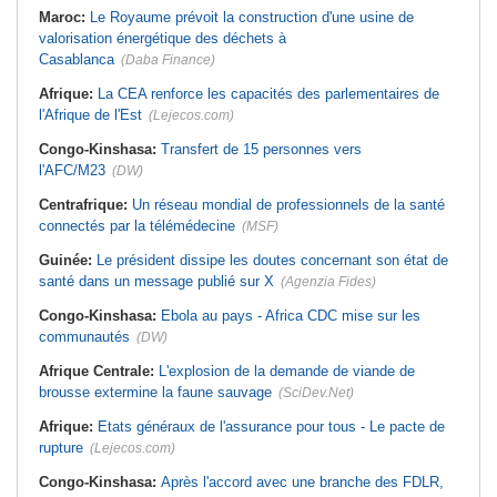
Maroc:
Le Royaume prévoit la construction d'une usine de
valorisation énergétique des déchets à
Casablanca
(Daba Finance)
Afrique:
La CEA renforce les capacités des parlementaires de
l'Afrique de l'Est
(Lejecos.com)
Congo-Kinshasa:
Transfert de 15 personnes vers
l'AFC/M23
(DW)
Centrafrique:
Un réseau mondial de professionnels de la santé
connectés par la télémédecine
(MSF)
Guinée:
Le président dissipe les doutes concernant son état de
santé dans un message publié sur X
(Agenzia Fides)
Congo-Kinshasa:
Ebola au pays - Africa CDC mise sur les
communautés
(DW)
Afrique Centrale:
L'explosion de la demande de viande de
brousse extermine la faune sauvage
(SciDev.Net)
Afrique:
Etats généraux de l'assurance pour tous - Le pacte de
rupture
(Lejecos.com)
Congo-Kinshasa:
Après l'accord avec une branche des FDLR,