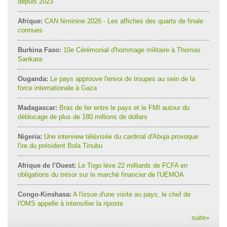
depuis 2023
Afrique:
CAN féminine 2026 - Les affiches des quarts de finale
connues
Burkina Faso:
10e Cérémonial d'hommage militaire à Thomas
Sankara
Ouganda:
Le pays approuve l'envoi de troupes au sein de la
force internationale à Gaza
Madagascar:
Bras de fer entre le pays et le FMI autour du
déblocage de plus de 180 millions de dollars
Nigeria:
Une interview télévisée du cardinal d'Abuja provoque
l'ire du président Bola Tinubu
Afrique de l'Ouest:
Le Togo lève 22 milliards de FCFA en
obligations du trésor sur le marché financier de l'UEMOA
Congo-Kinshasa:
A l'issue d'une visite au pays, le chef de
l'OMS appelle à intensifier la riposte
suite
»