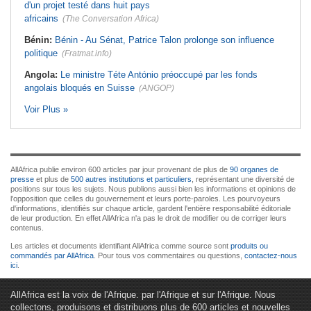
d'un projet testé dans huit pays
africains
(The Conversation Africa)
Bénin:
Bénin - Au Sénat, Patrice Talon prolonge son influence
politique
(Fratmat.info)
Angola:
Le ministre Téte António préoccupé par les fonds
angolais bloqués en Suisse
(ANGOP)
Voir Plus »
AllAfrica publie environ 600 articles par jour provenant de plus de
90 organes de
presse
et plus de
500 autres institutions et particuliers
, représentant une diversité de
positions sur tous les sujets. Nous publions aussi bien les informations et opinions de
l'opposition que celles du gouvernement et leurs porte-paroles. Les pourvoyeurs
d'informations, identifiés sur chaque article, gardent l'entière responsabilité éditoriale
de leur production. En effet AllAfrica n'a pas le droit de modifier ou de corriger leurs
contenus.
Les articles et documents identifiant AllAfrica comme source sont
produits ou
commandés par AllAfrica
. Pour tous vos commentaires ou questions,
contactez-nous
ici
.
AllAfrica est la voix de l'Afrique. par l'Afrique et sur l'Afrique. Nous
collectons, produisons et distribuons plus de 600 articles et nouvelles