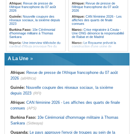
Forces du Puntland
Afrique:
Revue de presse de
Afrique:
Revue de presse de
l'Afrique francophone du 07 août
l'Afrique francophone du 07 août
2026
2026
Guinée:
Nouvelle coupure des
Afrique:
CAN féminine 2026 - Les
réseaux sociaux, la sixième depuis
affiches des quarts de finale
2023
connues
Burkina Faso:
10e Cérémonial
Maroc:
Crise migratoire à Ceuta -
d'hommage militaire à Thomas
Une ONG dénonce la responsabilité
Sankara
de Rabat et de Madrid
Nigeria:
Une interview télévisée du
Maroc:
Le Royaume prévoit la
cardinal d'Abuja provoque l'ire du
construction d'une usine de
président Bola Tinubu
valorisation énergétique des
déchets à Casablanca
Afrique de l'Ouest:
Le Togo lève
A La Une
22 milliards de FCFA en obligations
Libye:
Des travailleurs migrants
du trésor sur le marché financier de
victimes d'extorsions par des
l'UEMOA
agents de sécurité, selon des
associations
Afrique:
Revue de presse de l'Afrique francophone du 07 août
Cote d'Ivoire:
Le retour du tambour
parleur «Djidji Ayôkwé» prend une
Afrique:
CAN féminine 2026 - Les
2026
(allAfrica)
dimension politique
huit nations qualifiés pour les quarts
de finale
Guinée:
Le président dissipe les
Guinée:
Nouvelle coupure des réseaux sociaux, la sixième
doutes concernant son état de
Maroc:
Au-délà du communiqué -
depuis 2023
santé dans un message publié sur X
(RFI)
Ce que révèle le discours du
ministère de l'Intérieur sur la crise
Afrique:
Etats généraux de
de Sebta
Afrique:
CAN féminine 2026 - Les affiches des quarts de finale
l'assurance pour tous - Le pacte de
rupture
Afrique:
AfroBasket U18 (F) - Le
connues
(APS)
Sénégal craque au 3e quart-temps
Sénégal:
Élections locales au pays
et s'incline face à la Tunisie (44-43)
- Les retards du calendrier
Burkina Faso:
10e Cérémonial d'hommage militaire à Thomas
alimentent les soupçons d'un report
Tunisie:
Basket - Eliminatoires
Sankara
(Sidwaya)
mondial Qatar 2027 - Second tour -
La quatrième fenêtre à Radès !
Ouganda:
Le pays approuve l'envoi de troupes au sein de la