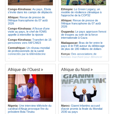
l'économie
Afrique:
AfroBasket U18 (F) - Le
Sénégal craque au 3e quart-temps
Angola:
La nouvelle loi renforce la
et s'incline face à la Tunisie (44-43)
protection des institutions contre les
Congo-Kinshasa:
Au pays, Ebola
Ethiopie:
Le Green Legacy, un
cyberattaques, selon Mário Oliveira
s'invite dans les camps de déplacés
modèle de résilience climatique à
Afrique du Nord:
Santé - La
l'approche de la COP32
Tunisie troisième pays arabe et 49e
Angola:
Le pays criminalise la
Afrique:
Revue de presse de
au monde
diffusion de fausses informations
l'Afrique francophone du 07 août
Afrique:
Revue de presse de
sur Internet
2026
l'Afrique francophone du 07 août
2026
Congo-Kinshasa:
A l'issue d'une
visite au pays, le chef de l'OMS
Ouganda:
Le pays approuve l'envoi
appelle à intensifier la riposte
de troupes au sein de la force
internationale à Gaza
Congo-Kinshasa:
Transfert de 15
personnes vers l'AFC/M23
Madagascar:
Bras de fer entre le
pays et le FMI autour du déblocage
Centrafrique:
Un réseau mondial
de plus de 180 millions de dollars
de professionnels de la santé
connectés par la télémédecine
Kenya:
Des associations de
femmes marchent pour dénoncer
Congo-Kinshasa:
Ebola au pays -
les disparitions forcées
Africa CDC mise sur les
communautés
Afrique:
La CEA renforce les
capacités des parlementaires de
Afrique de l'Ouest
Afrique du Nord
Afrique Centrale:
L'explosion de la
l'Afrique de l'Est
demande de viande de brousse
extermine la faune sauvage
Congo-Kinshasa:
Après l'accord
avec une branche des FDLR, les
Congo-Kinshasa:
Après l'accord
zones d'ombre persistent
avec une branche des FDLR, les
zones d'ombre persistent
Sud-Soudan:
Le pays à la croisée
des chemins, alerte l'ONU
Centrafrique:
Un gendarme détenu
par le groupe armé AAKG retrouve
Rwanda:
Rome et Kigali discutent
la liberté
d'une possible externalisation au
pays des procédures d'asile à
Rwanda:
Rome et Kigali discutent
destination de l'Italie
Nigeria:
Une interview télévisée du
Maroc:
Gianni Infantino accusé
d'une possible externalisation au
cardinal d'Abuja provoque l'ire du
d'avoir promis la finale du Mondial
pays des procédures d'asile à
Somalie:
Le camp de Galkayo
président Bola Tinubu
2030 au pays
destination de l'Italie
frappé par une violente attaque des