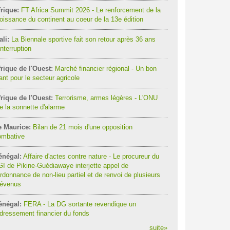
rique:
FT Africa Summit 2026 - Le renforcement de la
oissance du continent au coeur de la 13e édition
li:
La Biennale sportive fait son retour après 36 ans
interruption
rique de l'Ouest:
Marché financier régional - Un bon
ant pour le secteur agricole
rique de l'Ouest:
Terrorisme, armes légères - L'ONU
re la sonnette d'alarme
e Maurice:
Bilan de 21 mois d'une opposition
ombative
énégal:
Affaire d'actes contre nature - Le procureur du
I de Pikine-Guédiawaye interjette appel de
ordonnance de non-lieu partiel et de renvoi de plusieurs
révenus
énégal:
FERA - La DG sortante revendique un
dressement financier du fonds
suite
»