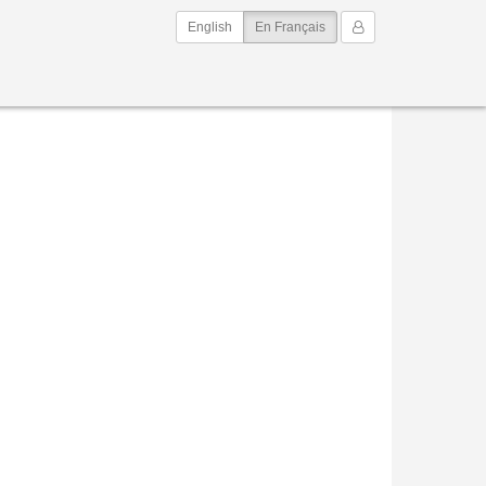
(current)
Mon Compte
English
En Français