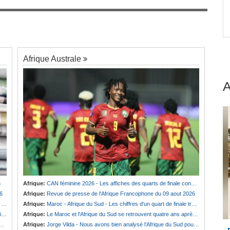
ce à
Afrique:
Maroc - Afrique du Sud - Les chiffres
7
d'un quart de finale très attendu
Afrique Australe
6
Afrique:
CAN féminine 2026 - Les affiches des quarts de finale connues
6
Afrique:
Revue de presse de l'Afrique Francophone du 09 aout 2026
n
Afrique:
Maroc - Afrique du Sud - Les chiffres d'un quart de finale très attendu
)
Afrique:
Le Maroc et l'Afrique du Sud se retrouvent quatre ans après la finale
Afrique:
Jorge Vilda - Nous avons bien analysé l'Afrique du Sud pour aller chercher la victoire