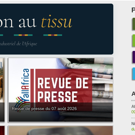
on au
tissu
ndustriel de l'Afrique
A
Af
Revue de presse du 07 août 2026
0
Ni
du