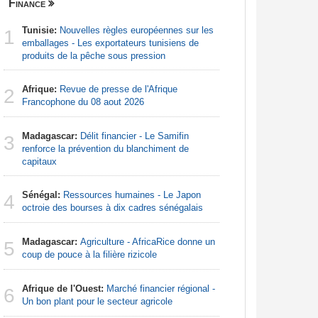
Finance
Centrafri
Tunisie:
Nouvelles règles européennes sur les
Afrique:
1
1
emballages - Les exportateurs tunisiens de
Francoph
produits de la pêche sous pression
Centrafr
2
Afrique:
Revue de presse de l'Afrique
groupe ar
2
Francophone du 08 aout 2026
Centrafr
3
Madagascar:
Délit financier - Le Samifin
déplacés 
3
renforce la prévention du blanchiment de
imprévisi
capitaux
Centrafr
4
Sénégal:
Ressources humaines - Le Japon
professio
4
octroie des bourses à dix cadres sénégalais
téléméde
Madagascar:
Agriculture - AfricaRice donne un
Afrique 
5
5
coup de pouce à la filière rizicole
de la Cem
économiqu
Afrique de l'Ouest:
Marché financier régional -
6
Centrafr
Un bon plant pour le secteur agricole
6
criminell