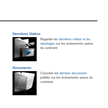
tirés du site
Sénégal:
La Police nationale alerte les
1
automobilistes sur une 'vaste campagne
d'escroquerie' par SMS
Cameroun:
Ngoh Ngoh, l'homme qui signe à la
2
Dernières Vidéos
place de Biya
Regarder les
dernières vidéos et les
reportages
sur les événements autour
Cameroun:
Olive Ngobo Elok confirme les
3
du continent
accusations d'Effoudou
on
Tunisie:
Nouvelles règles européennes sur les
4
ais
emballages - Les exportateurs tunisiens de
Documents
produits de la pêche sous pression
Consulter les
derniers documents
publiés sur les événements autour du
rr -
continent
Madagascar:
Bemasoandro Itaosy - Un arrêté
ngagée
5
encadre les famorana et les famadihana
onal -
Madagascar:
Tourisme - Le Canada donne un
6
coup de main