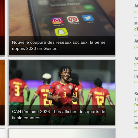
Af
cr
Ma
d'
Af
Nouvelle coupure des réseaux sociaux, la 6ème
pl
depuis 2023 en Guinée
Af
ti
Il
c
S
TG
l'
p
CAN féminine 2026 - Les affiches des quarts de
finale connues
S
re