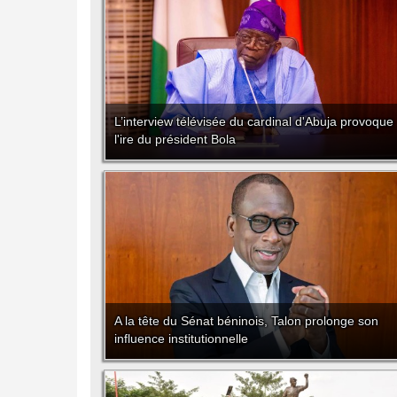
L’interview télévisée du cardinal d'Abuja provoque
l'ire du président Bola
A la tête du Sénat béninois, Talon prolonge son
influence institutionnelle