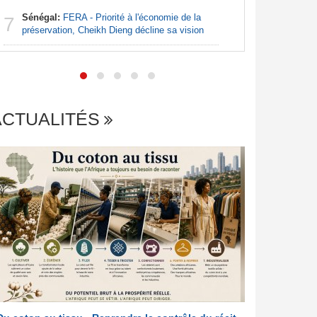
Sénégal:
FERA - Priorité à l'économie de la
7
Centrafr
préservation, Cheikh Dieng décline sa vision
7
récupèren
ACTUALITÉS