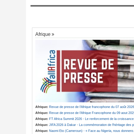
Sénégal:
PSG - Ibrahim Mbaye buteur fa
7
r des vacances du
Manchester United
rèce - Opposition et
Afrique
Afrique:
Revue de presse de l'Afrique francophone du 07 août 202
Afrique:
Revue de presse de l'Afrique Francophone du 09 aout 202
Afrique:
FT Africa Summit 2026 - Le renforcement de la croissance du continent au coeur de la 13e éditio
Afrique:
JIFA 2026 à Dakar - La commémoration de l'héritage des pionnières du mouvement féminin africain à l'honneur (ministre
Afrique:
Naomi Eto (Cameroun) - « Face au Nigeria, nous donnerons tout sur le terrain. »