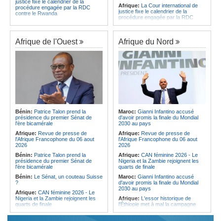
justice fixe le calendrier de la
Afrique:
La Cour international de
procédure engagée par la RDC
justice fixe le calendrier de la
contre le Rwanda
procédure engagée par la RDC
Gabon:
Quand une tribune redonne
contre le Rwanda
espoir - Le témoignage bouleversant
Ethiopie:
Addis-Abeba - L'église
du Dr Alphonse Louma Eyougha
d'Afrique lance officiellement son
Afrique de l'Ouest
Afrique du Nord
Congo-Kinshasa:
Plan stratégique
'cheminement' vers la grande
triennal 2026-2028 - L'IGF place la
Assemblée de 2028
digitalisation au coeur des réformes
Afrique de l'Est:
Le pari du régime
!
érythréen - Pousser le Tigray vers
Congo-Kinshasa:
RDC - Félix
une zone tampon dans le cadre
Tshisekedi place le CEFOCK au
d'une nouvelle guerre par
coeur de bataille de l'appropriation
procuration
du Génocost !
Ethiopie:
Le Premier ministre Abiy
Congo-Kinshasa:
Matadi - Le
inaugure le nouveau terminal de
Kongo Central lance la campagne
l'aéroport international de Bahir Dar
Bénin:
Patrice Talon prend la
Maroc:
Gianni Infantino accusé
de sensibilisation au deuxième
Afrique:
La Croix-Rouge
présidence du premier Sénat de
d'avoir promis la finale du Mondial
Recensement général de la
éthiopienne appelle à une
l'ère bicamérale
2030 au pays
population et de l'habitat
mobilisation accrue des ressources
Afrique:
Revue de presse de
Afrique:
Revue de presse de
Congo-Kinshasa:
Le VPM Shabani
locales en Afrique
l'Afrique Francophone du 06 aout
l'Afrique Francophone du 06 aout
remet aux organisations politiques la
Afrique de l'Est:
Le vrai visage de
2026
2026
directive ministérielle de l'année
l'Égypte - Exploiter la région par tous
politique 2026
Bénin:
Patrice Talon prend la
Afrique:
CAN féminine 2026 - Le
les moyens, entraver la coopération
présidence du premier Sénat de
Nigeria et la Zambie rejoignent les
Congo-Kinshasa:
Gratien de
équitable par tous les moyens
l'ère bicamérale
quarts de finale
Saint-Nicolas Iracan - « Je ne
soutiendrai jamais un dialogue
Bénin:
Le Sénat, un couteau Suisse
Maroc:
Gianni Infantino accusé
destiné au partage du pouvoir ou à
?
d'avoir promis la finale du Mondial
la légitimation des groupes armés »
2030 au pays
Afrique:
CAN féminine 2026 - Le
Nigeria et la Zambie rejoignent les
Afrique:
L'essor historique de
quarts de finale
l'Éthiopie met à mal la campagne
d'hostilité menée par Le Caire
Afrique:
Le continent, plaque
tournante des faux ordres de
Algérie:
France - L'affaire Mehdi