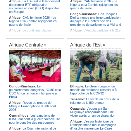
Afrique:
La LSF salue le lancement
Afrique:
CAN féminine 2026 - Le
du premier ETF obligataire
Nigeria et la Zambie rejoignent les
souverain africain (USD) disponible
quarts de finale
en Europe
Congo-Kinshasa:
Hon Jacques
Afrique:
CAN féminine 2026 - Le
Djoli annonce une forte participation
Nigeria et la Zambie rejoignent les
du pays à la Conférence des
quarts de finale
présidents de parlements à Midrand
Afrique:
Le continent, plaque
Afrique:
L'Angola participe à la 21e
tournante des faux ordres de
réunion du Partenariat Afrique-
virement
Monde arabe au Caire
Afrique:
Pourquoi l'avenir du textile
Afrique:
CAN féminine - La Côte
Afrique Centrale
Afrique de l'Est
africain est bien plus prometteur que
d'Ivoire affrontera l'Algérie et le
ne le laissent penser les chiffres
Maroc fera face à l'Afrique du Sud
en quarts
Afrique:
L'essor historique de
l'Éthiopie met à mal la campagne
Afrique:
Revue de presse de
d'hostilité menée par Le Caire
l'Afrique francophone du 05 août
2026
Afrique:
La Cour international de
justice fixe le calendrier de la
Afrique:
L'Angola et l'UA préparent
procédure engagée par la RDC
le sommet sur la prévention et la
contre le Rwanda
résolution des conflits
Afrique:
Ligue des Champions de la
Angola:
Le paiement échelonné
Congo-Kinshasa:
Le
Ethiopie:
Le Green Legacy, un
CAF - L'Espérance exemptée au
des services touristiques démarre
gouvernement congolais, l'OMS et le
modèle de résilience climatique à
premier tour, le Club Africain hérite
ce jeudi
CDC Africa renforcent la riposte à
l'approche de la COP32
du Djoliba AC
Ebola
Angola:
Jiu-jitsu - Le pays
Tanzanie:
Le textile au cœur de la
Afrique:
Un consortium européen
décroche une troisième médaille à
Afrique:
Revue de presse de
relance de la filière coton
développe un modèle de production
Abou Dabi
l'Afrique Francophone du 06 aout
Ouganda:
L'opposant Sam
novateur pour les ingrédients
2026
Mugumya réapparaît dans une
pharmaceutiques actifs, une
Centrafrique:
Les sanctions de
vidéo après un an de disparition
opportunité pour le pays
l'ONU cachent la guerre silencieuse
Afrique:
L'essor historique de
pour le contrôle des ressources
l'Éthiopie met à mal la campagne
Afrique:
La Cour international de
d'hostilité menée par Le Caire