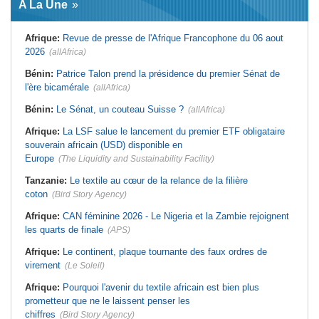
A La Une
virement
Laribi relance la coopération
policière contre le narcotrafic
Mali:
Achat d'un avion présidentiel -
La Cour suprême confirme la
Tunisie:
Au pays - 6 morts et 18
Afrique:
Revue de presse de l'Afrique Francophone du 06 aout
condamnation de l'ex-ministre de
blessés dans un grave accident de
l'Économie
la route
2026
(allAfrica)
Guinée:
Le pays demande à la
Tunisie:
Une maison entièrement
France la restitution du crâne de
calcinée à Moknine après le
Bénin:
Patrice Talon prend la présidence du premier Sénat de
Bokar Biro et de trois de ses
rétablissement du courant
l'ère bicamérale
proches
(allAfrica)
Afrique:
Ligue des Champions de la
Bénin:
Le nouveau Sénat élit son
CAF - L'Espérance exemptée au
Bénin:
Le Sénat, un couteau Suisse ?
(allAfrica)
premier président
premier tour, le Club Africain hérite
du Djoliba AC
Cote d'Ivoire:
Protection de
Afrique:
La LSF salue le lancement du premier ETF obligataire
l'environnement - La Roots Wild
Tunisie:
Crise sanitaire au pays -
Foundation distinguée au Grand Prix
L'OMS alerte sur une hausse
souverain africain (USD) disponible en
Nelson Mandela
incontrôlable d'Ebola
Europe
(The Liquidity and Sustainability Facility)
Tanzanie:
Le textile au cœur de la relance de la filière
coton
(Bird Story Agency)
Afrique:
CAN féminine 2026 - Le Nigeria et la Zambie rejoignent
les quarts de finale
(APS)
Afrique:
Le continent, plaque tournante des faux ordres de
virement
(Le Soleil)
Afrique:
Pourquoi l'avenir du textile africain est bien plus
prometteur que ne le laissent penser les
chiffres
(Bird Story Agency)