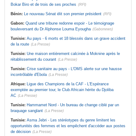
Bokar Biro et de trois de ses proches
(RFI)
Bénin:
Le nouveau Sénat élit son premier président
(RFI)
Gabon:
Quand une tribune redonne espoir - Le témoignage
bouleversant du Dr Alphonse Louma Eyougha
(Gabonews)
Tunisie:
Au pays - 6 morts et 18 blessés dans un grave accident
de la route
(La Presse)
Tunisie:
Une maison entièrement calcinée à Moknine après le
rétablissement du courant
(La Presse)
Tunisie:
Crise sanitaire au pays - L'OMS alerte sur une hausse
incontrôlable d'Ebola
(La Presse)
Afrique:
Ligue des Champions de la CAF - L'Espérance
exemptée au premier tour, le Club Africain hérite du Djoliba
AC
(La Presse)
Tunisie:
Hammamet Nord - Un bureau de change ciblé par un
braquage sanglant
(La Presse)
Tunisie:
Asma Jebri - Les stéréotypes du genre limitent les
opportunités des femmes et les empêchent d'accéder aux postes
de décision
(La Presse)