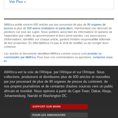
Voir Plus »
AllAfrica publie environ 600 articles par jour provenant de plus de
90 organes de
presse
et plus de
500 autres institutions et particuliers
, représentant une diversité de
positions sur tous les sujets. Nous publions aussi bien les informations et opinions de
l'opposition que celles du gouvernement et leurs porte-paroles. Les pourvoyeurs
d'informations, identifiés sur chaque article, gardent l'entière responsabilité éditoriale
de leur production. En effet AllAfrica n'a pas le droit de modifier ou de corriger leurs
contenus.
Les articles et documents identifiant AllAfrica comme source sont
produits ou
commandés par AllAfrica
. Pour tous vos commentaires ou questions,
contactez-nous
ici
.
AllAfrica est la voix de l'Afrique. par l'Afrique et sur l'Afrique. Nous
collectons, produisons et distribuons plus de 600 articles et nouvelles
par jour provenant de plus de 90 organes de presse du continent, de
nos propres journalistes et de centaines d'autres sources vers un public
africain et mondial. Nous opérons à partir de Cape Town, Dakar, Abuja,
Johannesburg, Nairobi et Washington DC.
SUPPORT OUR WORK
POUR LES ANNONCEURS