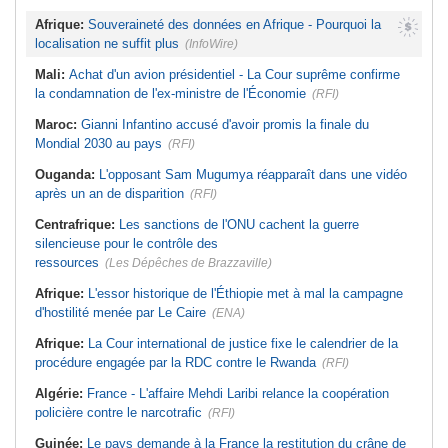
Afrique:
Souveraineté des données en Afrique - Pourquoi la
localisation ne suffit plus
(InfoWire)
Mali:
Achat d'un avion présidentiel - La Cour suprême confirme
la condamnation de l'ex-ministre de l'Économie
(RFI)
Maroc:
Gianni Infantino accusé d'avoir promis la finale du
Mondial 2030 au pays
(RFI)
Ouganda:
L'opposant Sam Mugumya réapparaît dans une vidéo
après un an de disparition
(RFI)
Centrafrique:
Les sanctions de l'ONU cachent la guerre
silencieuse pour le contrôle des
ressources
(Les Dépêches de Brazzaville)
Afrique:
L'essor historique de l'Éthiopie met à mal la campagne
d'hostilité menée par Le Caire
(ENA)
Afrique:
La Cour international de justice fixe le calendrier de la
procédure engagée par la RDC contre le Rwanda
(RFI)
Algérie:
France - L'affaire Mehdi Laribi relance la coopération
policière contre le narcotrafic
(RFI)
Guinée:
Le pays demande à la France la restitution du crâne de