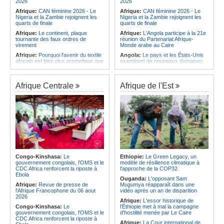
2026
2026
Afrique:
CAN féminine 2026 - Le
Afrique:
CAN féminine 2026 - Le
Nigeria et la Zambie rejoignent les
Nigeria et la Zambie rejoignent les
quarts de finale
quarts de finale
Afrique:
Le continent, plaque
Afrique:
L'Angola participe à la 21e
tournante des faux ordres de
réunion du Partenariat Afrique-
virement
Monde arabe au Caire
Afrique:
Pourquoi l'avenir du textile
Angola:
Le pays et les États-Unis
africain est bien plus prometteur que
examinent de nouveaux domaines
ne le laissent penser les chiffres
de coopération en matière de
défense
Afrique:
Les Africains en première
ligne face à la crise de la biodiversité
Angola:
Adão de Almeida prône des
Afrique Centrale
Afrique de l'Est
politiques de promotion de l'égalité
Afrique:
L'essor historique de
des genres
l'Éthiopie met à mal la campagne
d'hostilité menée par Le Caire
Angola:
La CIVICOP réitère son
appel aux familles des victimes pour
Afrique:
La Cour international de
des tests ADN
justice fixe le calendrier de la
procédure engagée par la RDC
Angola:
Le Président de la
contre le Rwanda
République nomme un nouveau
secrétaire d'État au MIREX
Afrique:
Visite du Président de la
République et de la Première Dame
Namibie:
Plus de 8.000 enfants
à Yamoussoukro
intégrés au système éducatif au
Congo-Kinshasa:
Le
Ethiopie:
Le Green Legacy, un
pays
gouvernement congolais, l'OMS et le
modèle de résilience climatique à
Afrique:
Le Forum de
CDC Africa renforcent la riposte à
l'approche de la COP32
l'entrepreneuriat de Sept Afrique se
Angola:
Le Brent ouvre à 78,82
Ebola
veut une plateforme de mobilisation
dollars le baril
Ouganda:
L'opposant Sam
des investissements
Afrique:
Revue de presse de
Mugumya réapparaît dans une
l'Afrique Francophone du 06 aout
vidéo après un an de disparition
2026
Afrique:
L'essor historique de
Congo-Kinshasa:
Le
l'Éthiopie met à mal la campagne
gouvernement congolais, l'OMS et le
d'hostilité menée par Le Caire
CDC Africa renforcent la riposte à
Afrique:
La Cour international de