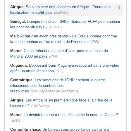
Afrique:
Souveraineté des données en Afrique - Pourquoi la
localisation ne suffit plus
(InfoWire)
Sénégal:
Banque mondiale - 340 milliards de FCFA pour soutenir
les priorités du pays
(Le Soleil)
Mali:
Achat d'un avion présidentiel - La Cour suprême confirme
la condamnation de l'ex-ministre de l'Économie
(RFI)
Maroc:
Gianni Infantino accusé d'avoir promis la finale du
Mondial 2030 au pays
(RFI)
Ouganda:
L'opposant Sam Mugumya réapparaît dans une vidéo
après un an de disparition
(RFI)
Centrafrique:
Les sanctions de l'ONU cachent la guerre
silencieuse pour le contrôle des
ressources
(Les Dépêches de Brazzaville)
Afrique:
Les Africains en première ligne face à la crise de la
biodiversité
(UN News)
Maroc:
La désinformation a-t-elle déclenché la crise de Ceuta ?
(DW)
Congo-Kinshasa:
Un bateau sous surveillance sanitaire à