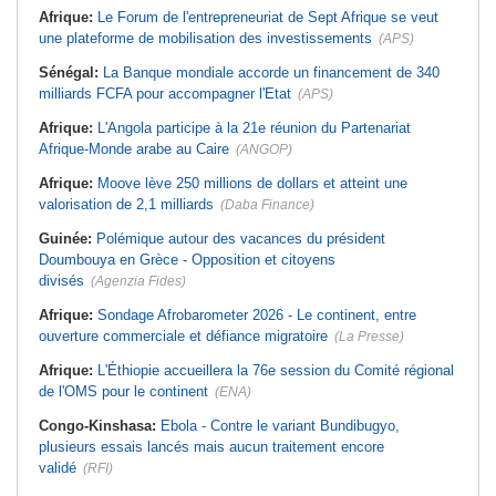
Afrique:
Le Forum de l'entrepreneuriat de Sept Afrique se veut
une plateforme de mobilisation des investissements
(APS)
Sénégal:
La Banque mondiale accorde un financement de 340
milliards FCFA pour accompagner l'Etat
(APS)
Afrique:
L'Angola participe à la 21e réunion du Partenariat
Afrique-Monde arabe au Caire
(ANGOP)
Afrique:
Moove lève 250 millions de dollars et atteint une
valorisation de 2,1 milliards
(Daba Finance)
Guinée:
Polémique autour des vacances du président
Doumbouya en Grèce - Opposition et citoyens
divisés
(Agenzia Fides)
Afrique:
Sondage Afrobarometer 2026 - Le continent, entre
ouverture commerciale et défiance migratoire
(La Presse)
Afrique:
L'Éthiopie accueillera la 76e session du Comité régional
de l'OMS pour le continent
(ENA)
Congo-Kinshasa:
Ebola - Contre le variant Bundibugyo,
plusieurs essais lancés mais aucun traitement encore
validé
(RFI)