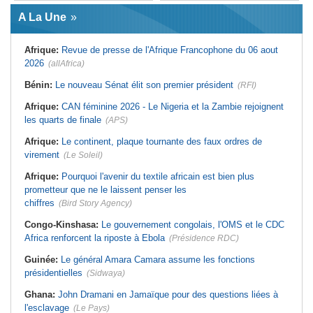
Afrique:
L'essor historique de
Guinée:
Le général Amara Camara
l'Éthiopie met à mal la campagne
A La Une
assume les fonctions présidentielles
d'hostilité menée par Le Caire
Ghana:
John Dramani en Jamaïque
Algérie:
France - L'affaire Mehdi
pour des questions liées à
Laribi relance la coopération
Afrique:
Revue de presse de l'Afrique Francophone du 06 aout
l'esclavage
policière contre le narcotrafic
2026
(allAfrica)
Sénégal:
Banque mondiale - 340
Afrique:
L'Angola participe à la 21e
milliards de FCFA pour soutenir les
réunion du Partenariat Afrique-
priorités du pays
Monde arabe au Caire
Bénin:
Le nouveau Sénat élit son premier président
(RFI)
Mali:
Achat d'un avion présidentiel -
Afrique:
Sondage Afrobarometer
La Cour suprême confirme la
2026 - Le continent, entre ouverture
Afrique:
CAN féminine 2026 - Le Nigeria et la Zambie rejoignent
condamnation de l'ex-ministre de
commerciale et défiance migratoire
les quarts de finale
(APS)
l'Économie
Afrique:
CAN Féminine 2026 - Ce
Guinée:
Le pays demande à la
silence qui en dit long
Afrique:
Le continent, plaque tournante des faux ordres de
France la restitution du crâne de
Bokar Biro et de trois de ses
virement
(Le Soleil)
proches
Afrique:
Pourquoi l'avenir du textile africain est bien plus
prometteur que ne le laissent penser les
chiffres
(Bird Story Agency)
Congo-Kinshasa:
Le gouvernement congolais, l'OMS et le CDC
Africa renforcent la riposte à Ebola
(Présidence RDC)
Guinée:
Le général Amara Camara assume les fonctions
présidentielles
(Sidwaya)
Ghana:
John Dramani en Jamaïque pour des questions liées à
l'esclavage
(Le Pays)