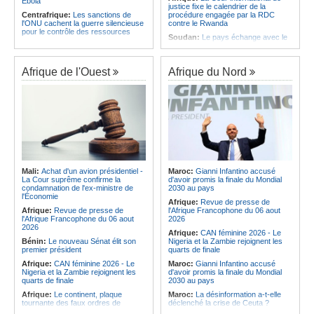
Ebola
justice fixe le calendrier de la
Centrafrique:
Les sanctions de
procédure engagée par la RDC
l'ONU cachent la guerre silencieuse
contre le Rwanda
pour le contrôle des ressources
Soudan:
Le pays échange avec le
Congo-Kinshasa:
Un bateau sous
président de l'UA sur l'évolution de la
surveillance sanitaire à Bende-
situation et la visite du Conseil de
Bende
paix à Khartoum
Afrique de l'Ouest
Afrique du Nord
Afrique:
La Cour international de
Afrique:
L'Éthiopie accueillera la
justice fixe le calendrier de la
76e session du Comité régional de
procédure engagée par la RDC
l'OMS pour le continent
contre le Rwanda
Kenya:
Une nouvelle récolte
Afrique:
Visite du Président de la
d'espoir - Le coton Bt relance la
République et de la Première Dame
filière cotonnière à Lamu
à Yamoussoukro
Ile Maurice:
Alpine Challenge - Une
Afrique:
L'Angola participe à la 21e
claque magistrale aux Racing
réunion du Partenariat Afrique-
Stewards
Monde arabe au Caire
Ile Maurice:
Pas de libération sous
Mali:
Achat d'un avion présidentiel -
Maroc:
Gianni Infantino accusé
Congo-Kinshasa:
Ebola - Contre le
caution pour Seewoo et Deoojee, la
La Cour suprême confirme la
d'avoir promis la finale du Mondial
variant Bundibugyo, plusieurs
FCC craint une interférence avec
condamnation de l'ex-ministre de
2030 au pays
essais lancés mais aucun traitement
les témoins
l'Économie
Afrique:
Revue de presse de
encore validé
Ile Maurice:
Kreol Morisien - Un
Afrique:
Revue de presse de
l'Afrique Francophone du 06 aout
Cameroun:
Plusieurs
débat sans voix dissidente
l'Afrique Francophone du 06 aout
2026
ressortissants expulsés des États-
2026
Afrique:
CAN féminine 2026 - Le
Unis redoutent un retour dans leur
Bénin:
Le nouveau Sénat élit son
Nigeria et la Zambie rejoignent les
pays
premier président
quarts de finale
Afrique:
CAN féminine 2026 - Le
Maroc:
Gianni Infantino accusé
Nigeria et la Zambie rejoignent les
d'avoir promis la finale du Mondial
quarts de finale
2030 au pays
Afrique:
Le continent, plaque
Maroc:
La désinformation a-t-elle
tournante des faux ordres de
déclenché la crise de Ceuta ?
virement