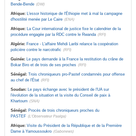
Bende-Bende
(DW)
Afrique:
L'essor historique de l'Éthiopie met à mal la campagne
d'hostilité menée par Le Caire
(ENA)
Afrique:
La Cour international de justice fixe le calendrier de la
procédure engagée par la RDC contre le Rwanda
(RFI)
Algérie:
France - L'affaire Mehdi Laribi relance la coopération
policière contre le narcotrafic
(RFI)
Guinée:
Le pays demande à la France la restitution du crâne de
Bokar Biro et de trois de ses proches
(RFI)
Sénégal:
Trois chroniqueurs pro-Pastef condamnés pour offense
au chef de l'État
(RFI)
Soudan:
Le pays échange avec le président de l'UA sur
l'évolution de la situation et la visite du Conseil de paix à
Khartoum
(SNA)
Sénégal:
Procès de trois chroniqueurs proches du
PASTEF
(L'Observateur Paalga)
Afrique:
Visite du Président de la République et de la Première
Dame à Yamoussoukro
(Gabonews)