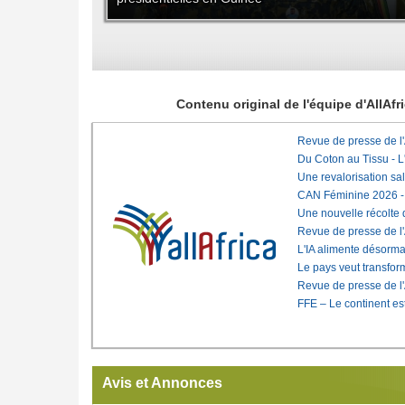
Contenu original de l'équipe d'AllAf
Revue de presse de l
Du Coton au Tissu - L'
Une revalorisation sa
CAN Féminine 2026 - C
Une nouvelle récolte d
Revue de presse de l
L'IA alimente désorma
Le pays veut transfo
Revue de presse de l
FFE – Le continent est
Avis et Annonces