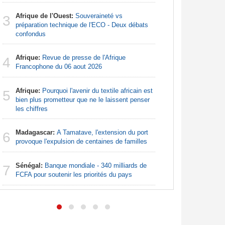
Afrique:
3
Afrique de l'Ouest:
Souveraineté vs
Zambie rej
3
préparation technique de l'ECO - Deux débats
confondus
Nigeria:
4
pour les 
Afrique:
Revue de presse de l'Afrique
4
Francophone du 06 aout 2026
Nigeria:
5
pour endi
Afrique:
Pourquoi l'avenir du textile africain est
5
bien plus prometteur que ne le laissent penser
Nigeria:
6
les chiffres
augmentat
Madagascar:
A Tamatave, l'extension du port
6
Nigeria:
7
provoque l'expulsion de centaines de familles
- Une lueu
communau
Sénégal:
Banque mondiale - 340 milliards de
7
FCFA pour soutenir les priorités du pays