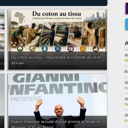
A
Af
Du coton au tissu - Reprendre le contrôle du récit
0
africain
B
Af
re
Af
de
Af
pr
Gianni Infantino accusé d'avoir promis la finale du
Mondial 2030 au Maroc