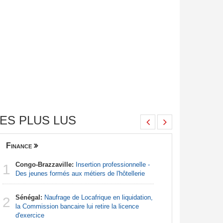
ES PLUS LUS
Finance
Nigeria
Congo-Brazzaville:
Insertion professionnelle -
Afrique:
1
1
Des jeunes formés aux métiers de l'hôtellerie
francopho
Sénégal:
Naufrage de Locafrique en liquidation,
Afrique:
2
2
la Commission bancaire lui retire la licence
Francoph
d'exercice