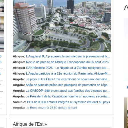
6
Afrique:
L'Angola et l'UA préparent le sommet sur la prévention et la résolution des conflits
6
Afrique:
Revue de presse de l'Afrique Francophone du 06 aout 2026
Afrique:
CAN féminine 2026 - Le Nigeria et la Zambie rejoignent les quarts de finale
t
Afrique:
L'Angola participe à la 21e réunion du Partenariat Afrique-Monde arabe au Caire
Angola:
Le pays et les États-Unis examinent de nouveaux domaines de coopération en matière de défense
é
Angola:
Adão de Almeida prône des politiques de promotion de l'égalité des genres
Angola:
La CIVICOP réitère son appel aux familles des victimes pour des tests ADN
Angola:
Le Président de la République nomme un nouveau secrétaire d'État au MIREX
Namibie:
Plus de 8.000 enfants intégrés au système éducatif au pays
Angola:
Le Brent ouvre à 78,82 dollars le baril
Afrique de l'Est