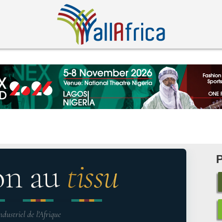
on au
tissu
ndustriel de l'Afrique