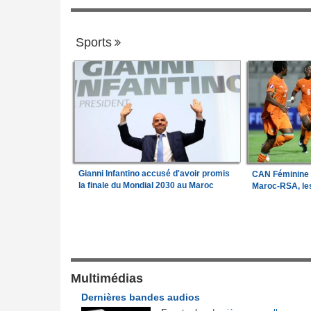
Sports
Gianni Infantino accusé d'avoir promis
CAN Féminine 2
la finale du Mondial 2030 au Maroc
Maroc-RSA, les
Justice et Lois
a Camara assume les
Cameroun:
Affaire effoudou - Les accus
1
qui ébranlent le cameroun
r des vacances du
Cameroun:
Une campagne de sensibilisa
Multimédias
2
rèce - Opposition et
menée dans les aéroports contre le trafic
Dernières bandes audios
d'espèces protégées