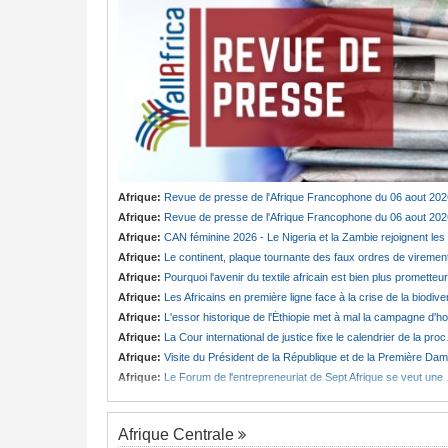
Afrique:
Revue de presse de l'Afrique Francophone du 06 aout 202
Afrique:
Revue de presse de l'Afrique Francophone du 06 aout 202
Afrique:
CAN féminine 2026 - Le Nigeria et la Zambie rejoignent les quarts de finale
Afrique:
Le continent, plaque tournante des faux ordres de viremen
Afrique:
Pourquoi l'avenir du textile africain est bien plus prometteur que ne le laissent penser les chiffres
Afrique:
Les Africains en première ligne face à la crise de la biodiversit
Afrique:
L'essor historique de l'Éthiopie met à mal la campagne d'hostilité menée par Le Caire
Afrique:
La Cour international de justice fixe le calendrier de la procédure engagée par la RDC contre le Rwanda
Afrique:
Visite du Président de la République et de la Première Dame à Yamoussoukro
Afrique:
Le Forum de l'entrepreneuriat de Sept Afrique se veut une plateforme de mobilisation des investissements
Afrique Centrale