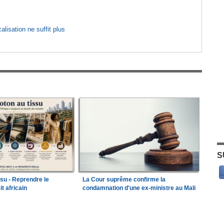
lisation ne suffit plus
S
ssu - Reprendre le
La Cour suprême confirme la
it africain
condamnation d'une ex-ministre au Mali