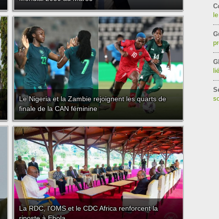
C
le
G
pr
G
li
S
Le Nigeria et la Zambie rejoignent les quarts de
so
finale de la CAN féminine
La RDC, l'OMS et le CDC Africa renforcent la
riposte à Ebola