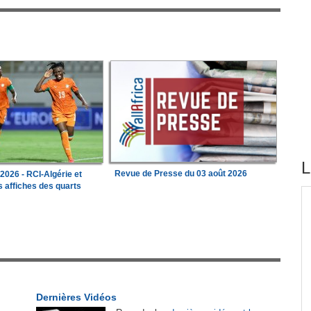
L
Revue de Presse du 03 août 2026
026 - RCI-Algérie et
 affiches des quarts
tirés du site
ations
Madagascar:
Bemasoandro Itaosy - Un arrêté
1
encadre les famorana et les famadihana
tion
Congo-Brazzaville:
Insertion professionnelle -
2
Des jeunes formés aux métiers de l'hôtellerie
Dernières Vidéos