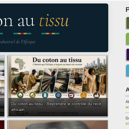
on au
tissu
ndustriel de l'Afrique
A
Af
Du coton au tissu - Reprendre le contrôle du récit
a
africain
G
s