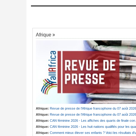
Burkina Faso:
10e Cérémonial d'homma
7
militaire à Thomas Sankara
urahmane Diouf porte
maye Faye au Forum
r es Salaam
Afrique
Afrique:
Revue de presse de l'Afrique francophone du 07 août 202
Afrique:
Revue de presse de l'Afrique francophone du 07 août 202
Afrique:
CAN féminine 2026 - Les affiches des quarts de finale connues
Afrique:
CAN féminine 2026 - Les huit nations qualifiés pour les quarts de finale
Afrique:
Comment mieux élever ses enfants ? Voici les résultats d'un projet testé dans huit pays africain