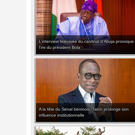
L’interview télévisée du cardinal d'Abuja provoque
l'ire du président Bola
A la tête du Sénat béninois, Talon prolonge son
influence institutionnelle