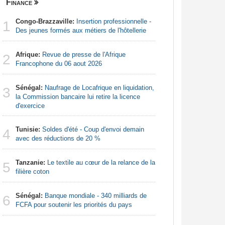
Finance
Centrafri
Congo-Brazzaville:
Insertion professionnelle -
Centrafr
1
1
Des jeunes formés aux métiers de l'hôtellerie
récupèren
Afrique:
Revue de presse de l'Afrique
Centrafr
2
2
Francophone du 06 aout 2026
la guerre 
ressourc
Sénégal:
Naufrage de Locafrique en liquidation,
3
Centrafr
la Commission bancaire lui retire la licence
3
pour perm
d'exercice
gagner leu
Tunisie:
Soldes d'été - Coup d'envoi demain
4
Centrafr
avec des réductions de 20 %
4
groupe ar
Tanzanie:
Le textile au cœur de la relance de la
5
Afrique 
filière coton
5
de la Cem
économiqu
Sénégal:
Banque mondiale - 340 milliards de
6
FCFA pour soutenir les priorités du pays
Centrafr
6
les habit