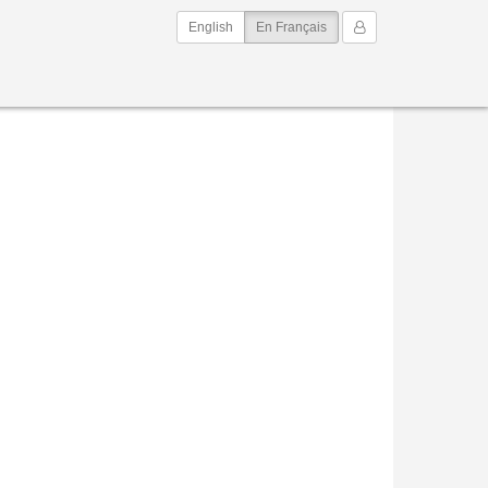
(current)
Mon Compte
English
En Français