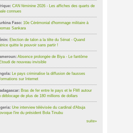
rique:
CAN féminine 2026 - Les affiches des quarts de
nale connues
urkina Faso:
10e Cérémonial d'hommage militaire à
homas Sankara
énin:
Election de talon a la tête du Sénat - Quand
trice quitte le pouvoir sans partir !
ameroun:
Absence prolongée de Biya - Le fantôme
Etoudi de nouveau invisible
ngola:
Le pays criminalise la diffusion de fausses
formations sur Internet
adagascar:
Bras de fer entre le pays et le FMI autour
 déblocage de plus de 180 millions de dollars
geria:
Une interview télévisée du cardinal d'Abuja
ovoque l'ire du président Bola Tinubu
suite
»