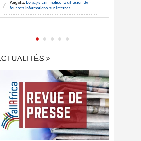
Angola:
Le pays criminalise la diffusion de
7
fausses informations sur Internet
Centrafr
7
frontière
potentiell
ACTUALITÉS