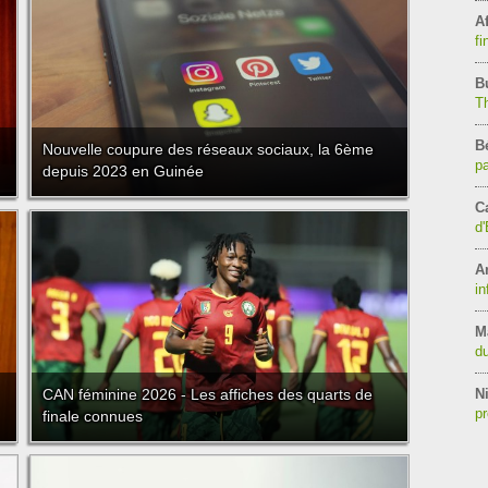
Af
fi
B
T
B
Nouvelle coupure des réseaux sociaux, la 6ème
pa
depuis 2023 en Guinée
C
d'
A
in
M
du
CAN féminine 2026 - Les affiches des quarts de
Ni
pr
finale connues