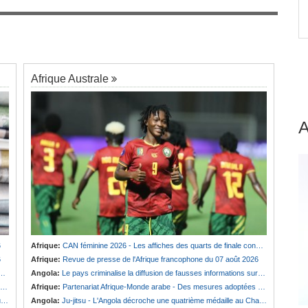
ge
Bénin:
Le nouveau Sénat élit son premier
7
président
Afrique Australe
6
Afrique:
CAN féminine 2026 - Les affiches des quarts de finale connues
6
Afrique:
Revue de presse de l'Afrique francophone du 07 août 2026
Angola:
Le pays criminalise la diffusion de fausses informations sur Internet
Afrique:
Partenariat Afrique-Monde arabe - Des mesures adoptées pour relancer la coopération
s
Angola:
Ju-jitsu - L'Angola décroche une quatrième médaille au Championnat du monde