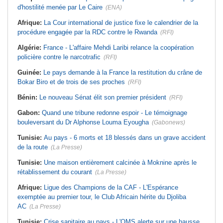
d'hostilité menée par Le Caire
(ENA)
Afrique:
La Cour international de justice fixe le calendrier de la
procédure engagée par la RDC contre le Rwanda
(RFI)
Algérie:
France - L'affaire Mehdi Laribi relance la coopération
policière contre le narcotrafic
(RFI)
Guinée:
Le pays demande à la France la restitution du crâne de
Bokar Biro et de trois de ses proches
(RFI)
Bénin:
Le nouveau Sénat élit son premier président
(RFI)
Gabon:
Quand une tribune redonne espoir - Le témoignage
bouleversant du Dr Alphonse Louma Eyougha
(Gabonews)
Tunisie:
Au pays - 6 morts et 18 blessés dans un grave accident
de la route
(La Presse)
Tunisie:
Une maison entièrement calcinée à Moknine après le
rétablissement du courant
(La Presse)
Afrique:
Ligue des Champions de la CAF - L'Espérance
exemptée au premier tour, le Club Africain hérite du Djoliba
AC
(La Presse)
Tunisie:
Crise sanitaire au pays - L'OMS alerte sur une hausse