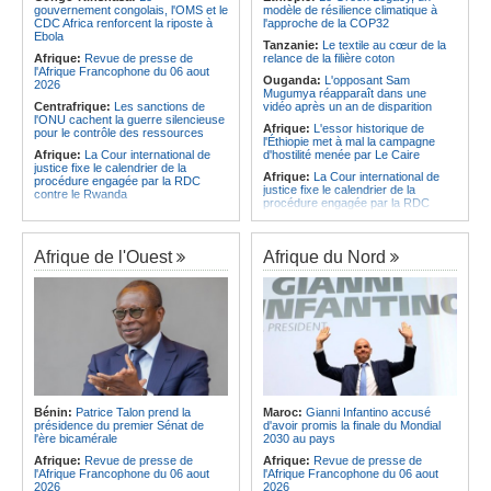
CAF - L'Espérance exemptée au
des services touristiques démarre
gouvernement congolais, l'OMS et le
modèle de résilience climatique à
premier tour, le Club Africain hérite
ce jeudi
CDC Africa renforcent la riposte à
l'approche de la COP32
du Djoliba AC
Ebola
Angola:
Jiu-jitsu - Le pays
Tanzanie:
Le textile au cœur de la
Afrique:
Un consortium européen
décroche une troisième médaille à
Afrique:
Revue de presse de
relance de la filière coton
développe un modèle de production
Abou Dabi
l'Afrique Francophone du 06 aout
Ouganda:
L'opposant Sam
novateur pour les ingrédients
2026
Mugumya réapparaît dans une
pharmaceutiques actifs, une
Centrafrique:
Les sanctions de
vidéo après un an de disparition
opportunité pour le pays
l'ONU cachent la guerre silencieuse
Afrique:
L'essor historique de
pour le contrôle des ressources
l'Éthiopie met à mal la campagne
Afrique:
La Cour international de
d'hostilité menée par Le Caire
justice fixe le calendrier de la
Afrique:
La Cour international de
procédure engagée par la RDC
justice fixe le calendrier de la
contre le Rwanda
procédure engagée par la RDC
Gabon:
Quand une tribune redonne
contre le Rwanda
espoir - Le témoignage bouleversant
Ethiopie:
Addis-Abeba - L'église
du Dr Alphonse Louma Eyougha
d'Afrique lance officiellement son
Afrique de l'Ouest
Afrique du Nord
Congo-Kinshasa:
Plan stratégique
'cheminement' vers la grande
triennal 2026-2028 - L'IGF place la
Assemblée de 2028
digitalisation au coeur des réformes
Afrique de l'Est:
Le pari du régime
!
érythréen - Pousser le Tigray vers
Congo-Kinshasa:
RDC - Félix
une zone tampon dans le cadre
Tshisekedi place le CEFOCK au
d'une nouvelle guerre par
coeur de bataille de l'appropriation
procuration
du Génocost !
Ethiopie:
Le Premier ministre Abiy
Congo-Kinshasa:
Matadi - Le
inaugure le nouveau terminal de
Kongo Central lance la campagne
l'aéroport international de Bahir Dar
Bénin:
Patrice Talon prend la
Maroc:
Gianni Infantino accusé
de sensibilisation au deuxième
Afrique:
La Croix-Rouge
présidence du premier Sénat de
d'avoir promis la finale du Mondial
Recensement général de la
éthiopienne appelle à une
l'ère bicamérale
2030 au pays
population et de l'habitat
mobilisation accrue des ressources
Afrique:
Revue de presse de
Afrique:
Revue de presse de
Congo-Kinshasa:
Le VPM Shabani
locales en Afrique
l'Afrique Francophone du 06 aout
l'Afrique Francophone du 06 aout
remet aux organisations politiques la
Afrique de l'Est:
Le vrai visage de
2026
2026
directive ministérielle de l'année