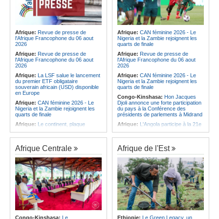
Afrique:
Revue de presse de
Afrique:
CAN féminine 2026 - Le
l'Afrique Francophone du 06 aout
Nigeria et la Zambie rejoignent les
2026
quarts de finale
Afrique:
Revue de presse de
Afrique:
Revue de presse de
l'Afrique Francophone du 06 aout
l'Afrique Francophone du 06 aout
2026
2026
Afrique:
La LSF salue le lancement
Afrique:
CAN féminine 2026 - Le
du premier ETF obligataire
Nigeria et la Zambie rejoignent les
souverain africain (USD) disponible
quarts de finale
en Europe
Congo-Kinshasa:
Hon Jacques
Afrique:
CAN féminine 2026 - Le
Djoli annonce une forte participation
Nigeria et la Zambie rejoignent les
du pays à la Conférence des
quarts de finale
présidents de parlements à Midrand
Afrique:
Le continent, plaque
Afrique:
L'Angola participe à la 21e
tournante des faux ordres de
réunion du Partenariat Afrique-
virement
Monde arabe au Caire
Afrique:
Pourquoi l'avenir du textile
Afrique:
CAN féminine - La Côte
Afrique Centrale
Afrique de l'Est
africain est bien plus prometteur que
d'Ivoire affrontera l'Algérie et le
ne le laissent penser les chiffres
Maroc fera face à l'Afrique du Sud
en quarts
Afrique:
L'essor historique de
l'Éthiopie met à mal la campagne
Afrique:
Revue de presse de
d'hostilité menée par Le Caire
l'Afrique francophone du 05 août
2026
Afrique:
La Cour international de
justice fixe le calendrier de la
Afrique:
L'Angola et l'UA préparent
procédure engagée par la RDC
le sommet sur la prévention et la
contre le Rwanda
résolution des conflits
Afrique:
Ligue des Champions de la
Angola:
Le paiement échelonné
Congo-Kinshasa:
Le
Ethiopie:
Le Green Legacy, un