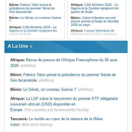
l'Égypte - Exploiter la région par tous
politique 2026
Bénin:
Patrice Talon prend la
Afrique:
CAN féminine 2026 - Le
les moyens, entraver la coopération
présidence du premier Sénat de
Nigeria et la Zambie rejoignent les
Congo-Kinshasa:
Gratien de
équitable par tous les moyens
l'ère bicamérale
quarts de finale
Saint-Nicolas Iracan - « Je ne
soutiendrai jamais un dialogue
Bénin:
Le Sénat, un couteau Suisse
Maroc:
Gianni Infantino accusé
destiné au partage du pouvoir ou à
?
d'avoir promis la finale du Mondial
la légitimation des groupes armés »
2030 au pays
Afrique:
CAN féminine 2026 - Le
Nigeria et la Zambie rejoignent les
Afrique:
L'essor historique de
quarts de finale
l'Éthiopie met à mal la campagne
d'hostilité menée par Le Caire
Afrique:
Le continent, plaque
tournante des faux ordres de
Algérie:
France - L'affaire Mehdi
A La Une
virement
Laribi relance la coopération
policière contre le narcotrafic
Mali:
Achat d'un avion présidentiel -
La Cour suprême confirme la
Tunisie:
Au pays - 6 morts et 18
Afrique:
Revue de presse de l'Afrique Francophone du 06 aout
condamnation de l'ex-ministre de
blessés dans un grave accident de
l'Économie
la route
2026
(allAfrica)
Guinée:
Le pays demande à la
Tunisie:
Une maison entièrement
France la restitution du crâne de
calcinée à Moknine après le
Bénin:
Patrice Talon prend la présidence du premier Sénat de
Bokar Biro et de trois de ses
rétablissement du courant
l'ère bicamérale
proches
(allAfrica)
Afrique:
Ligue des Champions de la
Bénin:
Le nouveau Sénat élit son
CAF - L'Espérance exemptée au
Bénin:
Le Sénat, un couteau Suisse ?
(allAfrica)
premier président
premier tour, le Club Africain hérite
du Djoliba AC
Cote d'Ivoire:
Protection de
Afrique:
La LSF salue le lancement du premier ETF obligataire
l'environnement - La Roots Wild
Tunisie:
Crise sanitaire au pays -
Foundation distinguée au Grand Prix
L'OMS alerte sur une hausse
souverain africain (USD) disponible en
Nelson Mandela
incontrôlable d'Ebola
Europe
(The Liquidity and Sustainability Facility)
Tanzanie:
Le textile au cœur de la relance de la filière
coton
(Bird Story Agency)