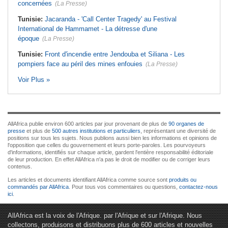
concernées
(La Presse)
Tunisie:
Jacaranda - 'Call Center Tragedy' au Festival
International de Hammamet - La détresse d'une
époque
(La Presse)
Tunisie:
Front d'incendie entre Jendouba et Siliana - Les
pompiers face au péril des mines enfouies
(La Presse)
Voir Plus »
AllAfrica publie environ 600 articles par jour provenant de plus de
90 organes de
presse
et plus de
500 autres institutions et particuliers
, représentant une diversité de
positions sur tous les sujets. Nous publions aussi bien les informations et opinions de
l'opposition que celles du gouvernement et leurs porte-paroles. Les pourvoyeurs
d'informations, identifiés sur chaque article, gardent l'entière responsabilité éditoriale
de leur production. En effet AllAfrica n'a pas le droit de modifier ou de corriger leurs
contenus.
Les articles et documents identifiant AllAfrica comme source sont
produits ou
commandés par AllAfrica
. Pour tous vos commentaires ou questions,
contactez-nous
ici
.
AllAfrica est la voix de l'Afrique. par l'Afrique et sur l'Afrique. Nous
collectons, produisons et distribuons plus de 600 articles et nouvelles