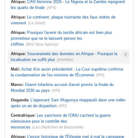
Afrique:
CAN féminine 2026 - Le Nigeria et la Zambie rejoignent
les quarts de finale
(APS)
Afrique:
Le continent, plaque tournante des faux ordres de
virement
(Le Soleil)
Afrique:
Pourquoi l'avenir du textile africain est bien plus
prometteur que ne le laissent penser les
chiffres
(Bird Story Agency)
Afrique:
Souveraineté des données en Afrique - Pourquoi la
localisation ne suffit plus
(InfoWire)
Mali:
Achat d'un avion présidentiel - La Cour suprême confirme
la condamnation de l'ex-ministre de l'Économie
(RFI)
Maroc:
Gianni Infantino accusé d'avoir promis la finale du
Mondial 2030 au pays
(RFI)
Ouganda:
L'opposant Sam Mugumya réapparaît dans une vidéo
après un an de disparition
(RFI)
Centrafrique:
Les sanctions de l'ONU cachent la guerre
silencieuse pour le contrôle des
ressources
(Les Dépêches de Brazzaville)
Afrique:
L'essor historique de l'Éthiopie met à mal la campagne