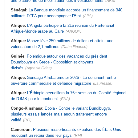
une plateforme de mobilisation des investissements
(APS)
Sénégal:
La Banque mondiale accorde un financement de 340
milliards FCFA pour accompagner l'Etat
(APS)
Afrique:
L'Angola participe à la 21e réunion du Partenariat
Afrique-Monde arabe au Caire
(ANGOP)
Afrique:
Moove lève 250 millions de dollars et atteint une
valorisation de 2,1 milliards
(Daba Finance)
Guinée:
Polémique autour des vacances du président
Doumbouya en Grèce - Opposition et citoyens
divisés
(Agenzia Fides)
Afrique:
Sondage Afrobarometer 2026 - Le continent, entre
ouverture commerciale et défiance migratoire
(La Presse)
Afrique:
L'Éthiopie accueillera la 76e session du Comité régional
de l'OMS pour le continent
(ENA)
Congo-Kinshasa:
Ebola - Contre le variant Bundibugyo,
plusieurs essais lancés mais aucun traitement encore
validé
(RFI)
Cameroun:
Plusieurs ressortissants expulsés des États-Unis
redoutent un retour dans leur pays
(RFI)