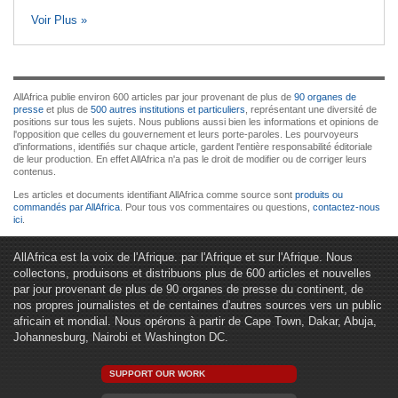
Voir Plus »
AllAfrica publie environ 600 articles par jour provenant de plus de
90 organes de
presse
et plus de
500 autres institutions et particuliers
, représentant une diversité de
positions sur tous les sujets. Nous publions aussi bien les informations et opinions de
l'opposition que celles du gouvernement et leurs porte-paroles. Les pourvoyeurs
d'informations, identifiés sur chaque article, gardent l'entière responsabilité éditoriale
de leur production. En effet AllAfrica n'a pas le droit de modifier ou de corriger leurs
contenus.
Les articles et documents identifiant AllAfrica comme source sont
produits ou
commandés par AllAfrica
. Pour tous vos commentaires ou questions,
contactez-nous
ici
.
AllAfrica est la voix de l'Afrique. par l'Afrique et sur l'Afrique. Nous
collectons, produisons et distribuons plus de 600 articles et nouvelles
par jour provenant de plus de 90 organes de presse du continent, de
nos propres journalistes et de centaines d'autres sources vers un public
africain et mondial. Nous opérons à partir de Cape Town, Dakar, Abuja,
Johannesburg, Nairobi et Washington DC.
SUPPORT OUR WORK