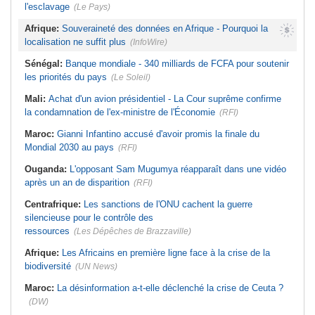
l'esclavage
(Le Pays)
Afrique:
Souveraineté des données en Afrique - Pourquoi la
localisation ne suffit plus
(InfoWire)
Sénégal:
Banque mondiale - 340 milliards de FCFA pour soutenir
les priorités du pays
(Le Soleil)
Mali:
Achat d'un avion présidentiel - La Cour suprême confirme
la condamnation de l'ex-ministre de l'Économie
(RFI)
Maroc:
Gianni Infantino accusé d'avoir promis la finale du
Mondial 2030 au pays
(RFI)
Ouganda:
L'opposant Sam Mugumya réapparaît dans une vidéo
après un an de disparition
(RFI)
Centrafrique:
Les sanctions de l'ONU cachent la guerre
silencieuse pour le contrôle des
ressources
(Les Dépêches de Brazzaville)
Afrique:
Les Africains en première ligne face à la crise de la
biodiversité
(UN News)
Maroc:
La désinformation a-t-elle déclenché la crise de Ceuta ?
(DW)