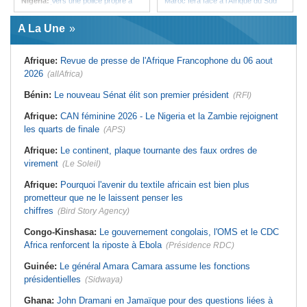
Nigeria:
Vers une police propre à
Maroc fera face à l'Afrique du Sud
chaque État pour endiguer les
en quarts
enlèvements
Afrique:
Sondage Afrobarometer
A La Une
Afrique de l'Ouest:
Souveraineté
2026 - Le continent, entre ouverture
vs préparation technique de l'ECO -
commerciale et défiance migratoire
Deux débats confondus
Tunisie:
La pollution industrielle
Afrique:
Revue de presse de l'Afrique Francophone du 06 aout
Afrique:
CAN féminine - La Côte
endémique à Radès oblige le
d'Ivoire affrontera l'Algérie et le
président à monter au créneau
2026
(allAfrica)
Maroc fera face à l'Afrique du Sud
Maroc:
Ceuta - Le pays assure
en quarts
avoir prévenu l'Espagne des risques
Bénin:
Le nouveau Sénat élit son premier président
(RFI)
Sénégal:
Ouverture du procès des
avant la crise migratoire
trois chroniqueurs proches du
Tunisie:
Vers un renforcement
Afrique:
CAN féminine 2026 - Le Nigeria et la Zambie rejoignent
Pastef pour offense au chef de l'État
stratégique du partenariat
les quarts de finale
(APS)
Mali:
La Cour suprême rejette la
économique et diplomatique
demande de libération du militant
Tunisie:
Marché parallèle - Plus de
Clément Dembélé
Afrique:
Le continent, plaque tournante des faux ordres de
32 000 fournitures scolaires saisies
Guinée:
Polémique autour des
au premier semestre
virement
(Le Soleil)
vacances du président Doumbouya
en Grèce - Opposition et citoyens
Afrique:
Pourquoi l'avenir du textile africain est bien plus
divisés
prometteur que ne le laissent penser les
chiffres
(Bird Story Agency)
Congo-Kinshasa:
Le gouvernement congolais, l'OMS et le CDC
Africa renforcent la riposte à Ebola
(Présidence RDC)
Guinée:
Le général Amara Camara assume les fonctions
présidentielles
(Sidwaya)
Ghana:
John Dramani en Jamaïque pour des questions liées à