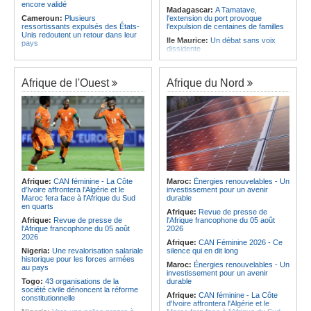
encore validé
Madagascar:
A Tamatave,
Cameroun:
Plusieurs
l'extension du port provoque
ressortissants expulsés des États-
l'expulsion de centaines de familles
Unis redoutent un retour dans leur
Ile Maurice:
Un débat sans voix
pays
dissidente
Congo-Kinshasa:
Un bateau avec
Ile Maurice:
Révision des frais de la
une suspicion d'Ebola intercepté
FSC - La crainte d'un coup de froid
avant son arrivée à Kinshasa
sur la compétitivité
Afrique de l'Ouest
Afrique du Nord
Cameroun:
Une campagne de
Ile Maurice:
Fayzal Ally Beegun
sensibilisation menée dans les
dénonce des interpellations «sans
aéroports contre le trafic d'espèces
dignité»
protégées
Ile Maurice:
Migration - Le pays
Congo-Kinshasa:
« L'épidémie
face au défi de la main-d'oeuvre de
d'Ebola ne montre aucun signe de
demain
ralentissement »
Ile Maurice:
Plus d'émissions,
Centrafrique:
Reprise des
moins d'eau, toujours accro aux
audiences criminelles après
fossiles - Le bilan climatique dans le
plusieurs mois de retard
rouge
Afrique:
CAN féminine - La Côte
Maroc:
Énergies renouvelables - Un
Congo-Kinshasa:
Où en est le
d'Ivoire affrontera l'Algérie et le
investissement pour un avenir
Ile Maurice:
Le pays et l'Arabie
projet d'échange de prisonniers
Maroc fera face à l'Afrique du Sud
durable
saoudite renforcent leur coopération
entre Kinshasa et l'AFC/M23?
en quarts
Afrique:
Revue de presse de
Centrafrique:
Incident au pays -
Afrique:
Revue de presse de
l'Afrique francophone du 05 août
Les FACA récupèrent des armes
l'Afrique francophone du 05 août
2026
2026
Afrique:
CAN Féminine 2026 - Ce
Nigeria:
Une revalorisation salariale
silence qui en dit long
historique pour les forces armées
Maroc:
Énergies renouvelables - Un
au pays
investissement pour un avenir
Togo:
43 organisations de la
durable
société civile dénoncent la réforme
Afrique:
CAN féminine - La Côte
constitutionnelle
d'Ivoire affrontera l'Algérie et le