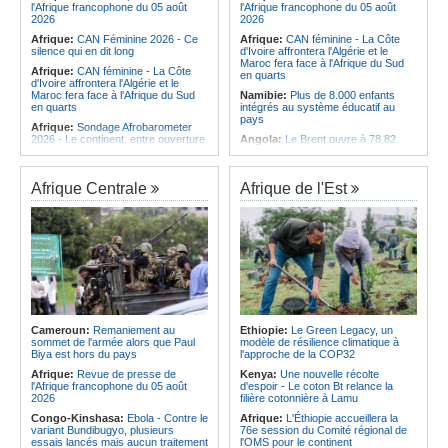
l'Afrique francophone du 05 août
l'Afrique francophone du 05 août
2026
2026
Afrique:
CAN Féminine 2026 - Ce
Afrique:
CAN féminine - La Côte
silence qui en dit long
d'Ivoire affrontera l'Algérie et le
Maroc fera face à l'Afrique du Sud
Afrique:
CAN féminine - La Côte
en quarts
d'Ivoire affrontera l'Algérie et le
Maroc fera face à l'Afrique du Sud
Namibie:
Plus de 8.000 enfants
en quarts
intégrés au système éducatif au
pays
Afrique:
Sondage Afrobarometer
2026 - Le continent, entre ouverture
Angola:
Le Brent ouvre à 78,82
commerciale et défiance migratoire
dollars le baril
Afrique:
L'Éthiopie accueillera la
Angola:
Une commission présente
76e session du Comité régional de
son plan d'intervention en cas de
Afrique Centrale
Afrique de l'Est
l'OMS pour le continent
catastrophe à Huambo
Afrique:
La chaîne Canal+ va
Angola:
L'IDF renforce l'application
diffuser l'ensemble des coupes
de la loi pour préserver la faune
d'Europe de football sur le continent
sauvage
Afrique:
Les soins de santé
Angola:
Les chasseurs angolais
passent aussi par les familles et les
préconisent la numérisation du
communautés
registre et des licences
Afrique:
Distinction des leaders
Angola:
Des coopératives de
africains et de la diaspora - Africa
pêche reçoivent des bateaux à
Next Awards veut célébrer
Soyo
Cameroun:
Remaniement au
Ethiopie:
Le Green Legacy, un
l'excellence africaine à Paris
sommet de l'armée alors que Paul
modèle de résilience climatique à
Afrique:
Plus de 150 Angolais
Biya est hors du pays
l'approche de la COP32
Afrique:
Plus de 150 Angolais
bénéficient de bourses d'études de
bénéficient de bourses d'études de
troisième cycle au Royaume-Uni
Afrique:
Revue de presse de
Kenya:
Une nouvelle récolte
troisième cycle au Royaume-Uni
l'Afrique francophone du 05 août
d'espoir - Le coton Bt relance la
2026
filière cotonnière à Lamu
Congo-Kinshasa:
Ebola - Contre le
Afrique:
L'Éthiopie accueillera la
variant Bundibugyo, plusieurs
76e session du Comité régional de
essais lancés mais aucun traitement
l'OMS pour le continent