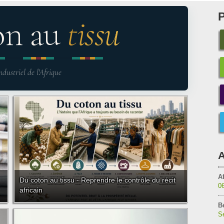
on au
tissu
ndustriel de l'Afrique
A
Af
Du coton au tissu - Reprendre le contrôle du récit
0
africain
B
Sé