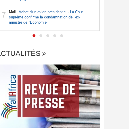
Nigeria:
7
de lever 5
Mali:
Achat d'un avion présidentiel - La Cour
7
introduct
suprême confirme la condamnation de l'ex-
ministre de l'Économie
ACTUALITÉS