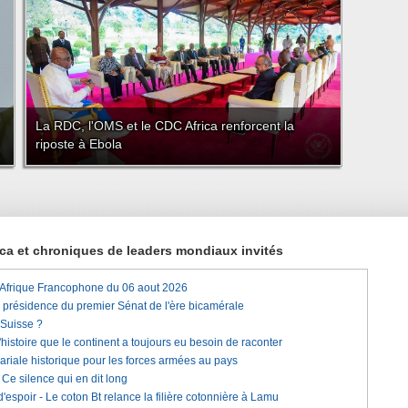
La RDC, l'OMS et le CDC Africa renforcent la
riposte à Ebola
rica et chroniques de leaders mondiaux invités
'Afrique Francophone du 06 aout 2026
a présidence du premier Sénat de l'ère bicamérale
 Suisse ?
histoire que le continent a toujours eu besoin de raconter
lariale historique pour les forces armées au pays
e silence qui en dit long
'espoir - Le coton Bt relance la filière cotonnière à Lamu