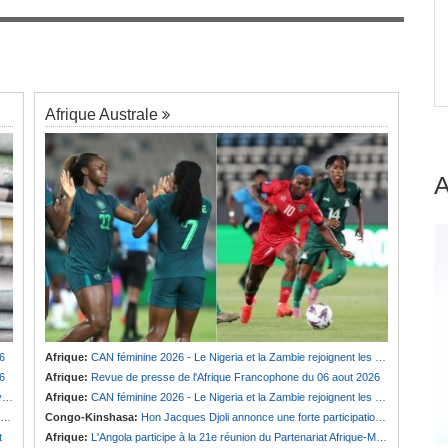
Guinée:
Polémique autour des vacances du
7
président Doumbouya en Grèce - Opposition et
ois de
citoyens divisés
Afrique Australe
6
Afrique:
CAN féminine 2026 - Le Nigeria et la Zambie rejoignent les quarts de finale
6
Afrique:
Revue de presse de l'Afrique Francophone du 06 aout 2026
e
Afrique:
CAN féminine 2026 - Le Nigeria et la Zambie rejoignent les quarts de finale
Congo-Kinshasa:
Hon Jacques Djoli annonce une forte participation du pays à la Conférence des présidents de parlements à Midrand
t
Afrique:
L'Angola participe à la 21e réunion du Partenariat Afrique-Monde arabe au Caire