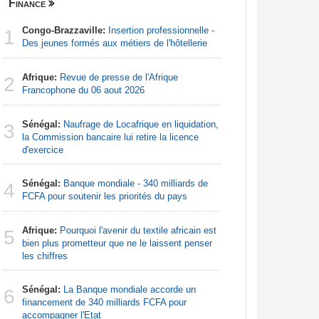
Finance
Nigeria
Congo-Brazzaville:
Insertion professionnelle -
Afrique:
1
1
Des jeunes formés aux métiers de l'hôtellerie
Francoph
Afrique:
Revue de presse de l'Afrique
Afrique:
2
2
Francophone du 06 aout 2026
Zambie rej
Sénégal:
Naufrage de Locafrique en liquidation,
Afrique:
3
3
la Commission bancaire lui retire la licence
francopho
d'exercice
Nigeria:
4
Sénégal:
Banque mondiale - 340 milliards de
augmentat
4
FCFA pour soutenir les priorités du pays
Nigeria:
5
Afrique:
Pourquoi l'avenir du textile africain est
tensions 
5
bien plus prometteur que ne le laissent penser
déclarati
les chiffres
Nigeria:
6
Sénégal:
La Banque mondiale accorde un
pour les 
6
financement de 340 milliards FCFA pour
accompagner l'Etat