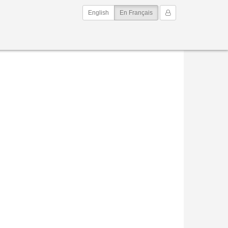
(current)
Mon Compte
English
En Français