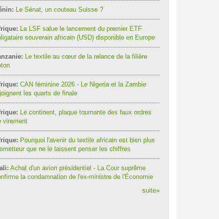
énin:
Le Sénat, un couteau Suisse ?
rique:
La LSF salue le lancement du premier ETF
ligataire souverain africain (USD) disponible en Europe
anzanie:
Le textile au cœur de la relance de la filière
oton
rique:
CAN féminine 2026 - Le Nigeria et la Zambie
joignent les quarts de finale
rique:
Le continent, plaque tournante des faux ordres
 virement
rique:
Pourquoi l'avenir du textile africain est bien plus
ometteur que ne le laissent penser les chiffres
li:
Achat d'un avion présidentiel - La Cour suprême
nfirme la condamnation de l'ex-ministre de l'Économie
suite
»