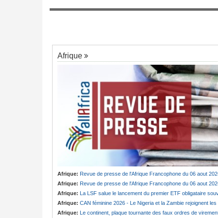
mis avec la FEC
Guinée:
Le pays demande à la France la
7
rs congolais
restitution du crâne de Bokar Biro et de tr
ses proches
Afrique
Afrique:
Revue de presse de l'Afrique Francophone du 06 aout 202
Afrique:
Revue de presse de l'Afrique Francophone du 06 aout 202
Afrique:
La LSF salue le lancement du premier ETF obligataire souverain africain (USD) disponible en Europ
Afrique:
CAN féminine 2026 - Le Nigeria et la Zambie rejoignent les quarts de finale
Afrique:
Le continent, plaque tournante des faux ordres de viremen