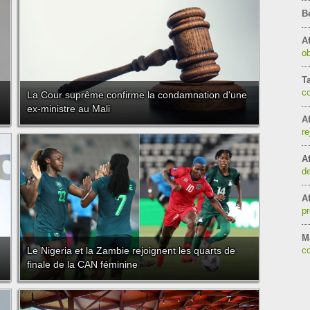
B
Af
ob
T
c
La Cour suprême confirme la condamnation d'une
ex-ministre au Mali
Af
re
Af
de
Af
pr
Ma
Le Nigeria et la Zambie rejoignent les quarts de
co
finale de la CAN féminine