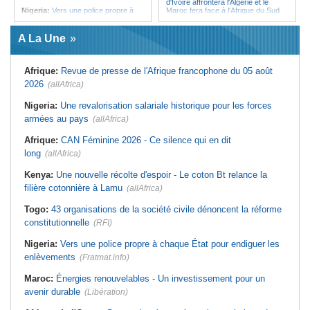
d'Ivoire affrontera l'Algérie et le
Nigeria:
Vers une police propre à
Maroc fera face à l'Afrique du Sud
chaque État pour endiguer les
en quarts
enlèvements
Afrique:
Sondage Afrobarometer
A La Une
Afrique de l'Ouest:
Souveraineté
2026 - Le continent, entre ouverture
vs préparation technique de l'ECO -
commerciale et défiance migratoire
Deux débats confondus
Tunisie:
La pollution industrielle
Afrique:
Revue de presse de l'Afrique francophone du 05 août
Afrique:
CAN féminine - La Côte
endémique à Radès oblige le
d'Ivoire affrontera l'Algérie et le
président à monter au créneau
2026
(allAfrica)
Maroc fera face à l'Afrique du Sud
Maroc:
Ceuta - Le pays assure
en quarts
avoir prévenu l'Espagne des risques
Nigeria:
Une revalorisation salariale historique pour les forces
Sénégal:
Ouverture du procès des
avant la crise migratoire
armées au pays
trois chroniqueurs proches du
(allAfrica)
Maroc:
À 15 ans, il a tenté seul de
Pastef pour offense au chef de l'État
franchir la frontière
Afrique:
CAN Féminine 2026 - Ce silence qui en dit
Mali:
La Cour suprême rejette la
Maroc:
Alpinisme - À 15 ans, le
demande de libération du militant
long
(allAfrica)
Marocain Youssef Tazi atteint le
Clément Dembélé
sommet du Kang Yatse II
Cameroun:
Succession de Biya -
Kenya:
Une nouvelle récolte d'espoir - Le coton Bt relance la
Le fils du président sur le trône ?
filière cotonnière à Lamu
(allAfrica)
Togo:
43 organisations de la société civile dénoncent la réforme
constitutionnelle
(RFI)
Nigeria:
Vers une police propre à chaque État pour endiguer les
enlèvements
(Fratmat.info)
Maroc:
Énergies renouvelables - Un investissement pour un
avenir durable
(Libération)