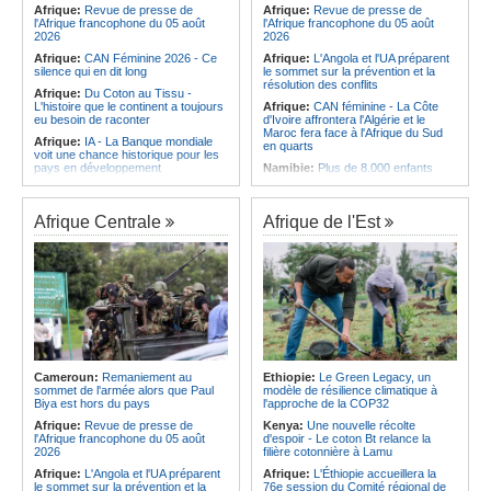
Afrique:
Revue de presse de
Afrique:
Revue de presse de
l'Afrique francophone du 05 août
l'Afrique francophone du 05 août
2026
2026
Afrique:
CAN Féminine 2026 - Ce
Afrique:
L'Angola et l'UA préparent
silence qui en dit long
le sommet sur la prévention et la
résolution des conflits
Afrique:
Du Coton au Tissu -
L'histoire que le continent a toujours
Afrique:
CAN féminine - La Côte
eu besoin de raconter
d'Ivoire affrontera l'Algérie et le
Maroc fera face à l'Afrique du Sud
Afrique:
IA - La Banque mondiale
en quarts
voit une chance historique pour les
pays en développement
Namibie:
Plus de 8.000 enfants
intégrés au système éducatif au
Afrique:
L'Angola et l'UA préparent
pays
le sommet sur la prévention et la
résolution des conflits
Angola:
Le Brent ouvre à 78,82
Afrique Centrale
Afrique de l'Est
dollars le baril
Afrique:
CAN féminine - La Côte
d'Ivoire affrontera l'Algérie et le
Angola:
Une commission présente
Maroc fera face à l'Afrique du Sud
son plan d'intervention en cas de
en quarts
catastrophe à Huambo
Afrique:
Découverte d'un
Angola:
L'IDF renforce l'application
champignon tueur de la chenille
de la loi pour préserver la faune
légionnaire africaine
sauvage
Afrique:
Sondage Afrobarometer
Angola:
Les chasseurs angolais
2026 - Le continent, entre ouverture
préconisent la numérisation du
commerciale et défiance migratoire
registre et des licences
Cameroun:
Remaniement au
Ethiopie:
Le Green Legacy, un
sommet de l'armée alors que Paul
modèle de résilience climatique à
Afrique:
L'Éthiopie accueillera la
Angola:
Des coopératives de
Biya est hors du pays
l'approche de la COP32
76e session du Comité régional de
pêche reçoivent des bateaux à
l'OMS pour le continent
Soyo
Afrique:
Revue de presse de
Kenya:
Une nouvelle récolte
l'Afrique francophone du 05 août
d'espoir - Le coton Bt relance la
2026
filière cotonnière à Lamu
Afrique:
L'Angola et l'UA préparent
Afrique:
L'Éthiopie accueillera la
le sommet sur la prévention et la
76e session du Comité régional de