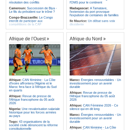
résolution des conflits
l'OMS pour le continent
Cameroun:
Succession de Biya -
Madagascar:
A Tamatave,
Le fils du président sur le trône ?
l'extension du port provoque
l'expulsion de centaines de familles
Congo-Brazzaville:
Le Congo
interdit de participer aux
Ile Maurice:
Un débat sans voix
compétitions de la CAF
dissidente
Congo-Kinshasa:
Ebola - Contre le
Ile Maurice:
Révision des frais de la
variant Bundibugyo, plusieurs
FSC - La crainte d'un coup de froid
essais lancés mais aucun traitement
sur la compétitivité
Afrique de l'Ouest
Afrique du Nord
encore validé
Ile Maurice:
Fayzal Ally Beegun
Cameroun:
Plusieurs
dénonce des interpellations «sans
ressortissants expulsés des États-
dignité»
Unis redoutent un retour dans leur
Ile Maurice:
Migration - Le pays
pays
face au défi de la main-d'oeuvre de
Congo-Kinshasa:
Un bateau avec
demain
une suspicion d'Ebola intercepté
Ile Maurice:
Plus d'émissions,
avant son arrivée à Kinshasa
moins d'eau, toujours accro aux
Cameroun:
Une campagne de
fossiles - Le bilan climatique dans le
sensibilisation menée dans les
rouge
Afrique:
CAN féminine - La Côte
Maroc:
Énergies renouvelables - Un
aéroports contre le trafic d'espèces
d'Ivoire affrontera l'Algérie et le
investissement pour un avenir
Ile Maurice:
Le pays et l'Arabie
protégées
Maroc fera face à l'Afrique du Sud
durable
saoudite renforcent leur coopération
en quarts
Congo-Kinshasa:
« L'épidémie
Afrique:
Revue de presse de
d'Ebola ne montre aucun signe de
Afrique:
Revue de presse de
l'Afrique francophone du 05 août
ralentissement »
l'Afrique francophone du 05 août
2026
2026
Afrique:
CAN Féminine 2026 - Ce
Nigeria:
Une revalorisation salariale
silence qui en dit long
historique pour les forces armées
Maroc:
Énergies renouvelables - Un
au pays
investissement pour un avenir
Togo:
43 organisations de la
durable
société civile dénoncent la réforme
Afrique:
CAN féminine - La Côte
constitutionnelle