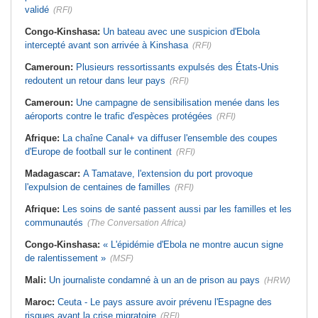
validé
(RFI)
Congo-Kinshasa:
Un bateau avec une suspicion d'Ebola
intercepté avant son arrivée à Kinshasa
(RFI)
Cameroun:
Plusieurs ressortissants expulsés des États-Unis
redoutent un retour dans leur pays
(RFI)
Cameroun:
Une campagne de sensibilisation menée dans les
aéroports contre le trafic d'espèces protégées
(RFI)
Afrique:
La chaîne Canal+ va diffuser l'ensemble des coupes
d'Europe de football sur le continent
(RFI)
Madagascar:
A Tamatave, l'extension du port provoque
l'expulsion de centaines de familles
(RFI)
Afrique:
Les soins de santé passent aussi par les familles et les
communautés
(The Conversation Africa)
Congo-Kinshasa:
« L'épidémie d'Ebola ne montre aucun signe
de ralentissement »
(MSF)
Mali:
Un journaliste condamné à un an de prison au pays
(HRW)
Maroc:
Ceuta - Le pays assure avoir prévenu l'Espagne des
risques avant la crise migratoire
(RFI)