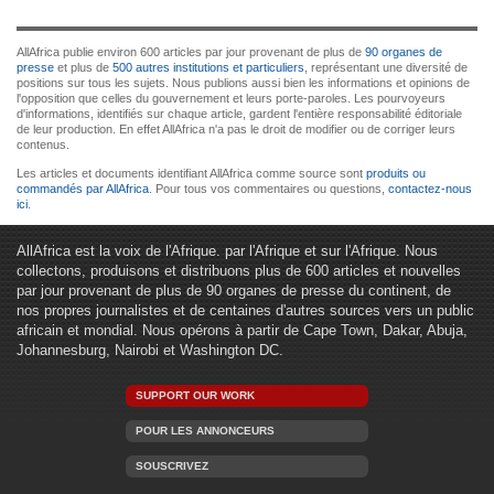
AllAfrica publie environ 600 articles par jour provenant de plus de
90 organes de
presse
et plus de
500 autres institutions et particuliers
, représentant une diversité de
positions sur tous les sujets. Nous publions aussi bien les informations et opinions de
l'opposition que celles du gouvernement et leurs porte-paroles. Les pourvoyeurs
d'informations, identifiés sur chaque article, gardent l'entière responsabilité éditoriale
de leur production. En effet AllAfrica n'a pas le droit de modifier ou de corriger leurs
contenus.
Les articles et documents identifiant AllAfrica comme source sont
produits ou
commandés par AllAfrica
. Pour tous vos commentaires ou questions,
contactez-nous
ici
.
AllAfrica est la voix de l'Afrique. par l'Afrique et sur l'Afrique. Nous
collectons, produisons et distribuons plus de 600 articles et nouvelles
par jour provenant de plus de 90 organes de presse du continent, de
nos propres journalistes et de centaines d'autres sources vers un public
africain et mondial. Nous opérons à partir de Cape Town, Dakar, Abuja,
Johannesburg, Nairobi et Washington DC.
SUPPORT OUR WORK
POUR LES ANNONCEURS
SOUSCRIVEZ