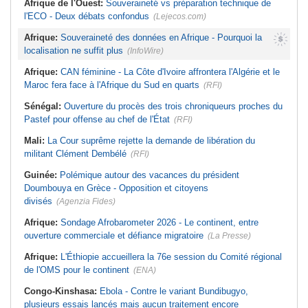
Afrique de l'Ouest:
Souveraineté vs préparation technique de
l'ECO - Deux débats confondus
(Lejecos.com)
Afrique:
Souveraineté des données en Afrique - Pourquoi la
localisation ne suffit plus
(InfoWire)
Afrique:
CAN féminine - La Côte d'Ivoire affrontera l'Algérie et le
Maroc fera face à l'Afrique du Sud en quarts
(RFI)
Sénégal:
Ouverture du procès des trois chroniqueurs proches du
Pastef pour offense au chef de l'État
(RFI)
Mali:
La Cour suprême rejette la demande de libération du
militant Clément Dembélé
(RFI)
Guinée:
Polémique autour des vacances du président
Doumbouya en Grèce - Opposition et citoyens
divisés
(Agenzia Fides)
Afrique:
Sondage Afrobarometer 2026 - Le continent, entre
ouverture commerciale et défiance migratoire
(La Presse)
Afrique:
L'Éthiopie accueillera la 76e session du Comité régional
de l'OMS pour le continent
(ENA)
Congo-Kinshasa:
Ebola - Contre le variant Bundibugyo,
plusieurs essais lancés mais aucun traitement encore