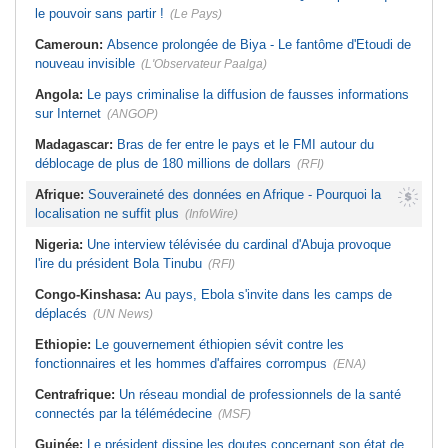
le pouvoir sans partir !
(Le Pays)
Cameroun:
Absence prolongée de Biya - Le fantôme d'Etoudi de
nouveau invisible
(L'Observateur Paalga)
Angola:
Le pays criminalise la diffusion de fausses informations
sur Internet
(ANGOP)
Madagascar:
Bras de fer entre le pays et le FMI autour du
déblocage de plus de 180 millions de dollars
(RFI)
Afrique:
Souveraineté des données en Afrique - Pourquoi la
localisation ne suffit plus
(InfoWire)
Nigeria:
Une interview télévisée du cardinal d'Abuja provoque
l'ire du président Bola Tinubu
(RFI)
Congo-Kinshasa:
Au pays, Ebola s'invite dans les camps de
déplacés
(UN News)
Ethiopie:
Le gouvernement éthiopien sévit contre les
fonctionnaires et les hommes d'affaires corrompus
(ENA)
Centrafrique:
Un réseau mondial de professionnels de la santé
connectés par la télémédecine
(MSF)
Guinée:
Le président dissipe les doutes concernant son état de