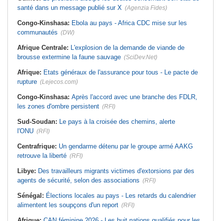
santé dans un message publié sur X
(Agenzia Fides)
Congo-Kinshasa:
Ebola au pays - Africa CDC mise sur les
communautés
(DW)
Afrique Centrale:
L'explosion de la demande de viande de
brousse extermine la faune sauvage
(SciDev.Net)
Afrique:
Etats généraux de l'assurance pour tous - Le pacte de
rupture
(Lejecos.com)
Congo-Kinshasa:
Après l'accord avec une branche des FDLR,
les zones d'ombre persistent
(RFI)
Sud-Soudan:
Le pays à la croisée des chemins, alerte
l'ONU
(RFI)
Centrafrique:
Un gendarme détenu par le groupe armé AAKG
retrouve la liberté
(RFI)
Libye:
Des travailleurs migrants victimes d'extorsions par des
agents de sécurité, selon des associations
(RFI)
Sénégal:
Élections locales au pays - Les retards du calendrier
alimentent les soupçons d'un report
(RFI)
Afrique:
CAN féminine 2026 - Les huit nations qualifiés pour les