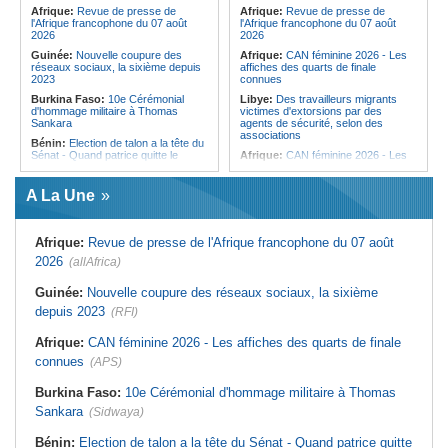
femmes pour accéder aux soins de
Afrique:
Revue de presse de
Afrique:
Revue de presse de
santé
l'Afrique francophone du 07 août
l'Afrique francophone du 07 août
2026
2026
Guinée:
Nouvelle coupure des
Afrique:
CAN féminine 2026 - Les
réseaux sociaux, la sixième depuis
affiches des quarts de finale
2023
connues
Burkina Faso:
10e Cérémonial
Libye:
Des travailleurs migrants
d'hommage militaire à Thomas
victimes d'extorsions par des
Sankara
agents de sécurité, selon des
associations
Bénin:
Election de talon a la tête du
Sénat - Quand patrice quitte le
Afrique:
CAN féminine 2026 - Les
pouvoir sans partir !
huit nations qualifiés pour les quarts
de finale
Cameroun:
Absence prolongée de
A La Une
Biya - Le fantôme d'Etoudi de
Afrique:
Promesse de la finale de la
nouveau invisible
Coupe du Monde 2030 au Maroc -
Infantino marquera-t-il le but de son
Nigeria:
Une interview télévisée du
maintien ?
Afrique:
Revue de presse de l'Afrique francophone du 07 août
cardinal d'Abuja provoque l'ire du
président Bola Tinubu
Afrique:
Partenariat Afrique-Monde
2026
(allAfrica)
arabe - Des mesures adoptées pour
Guinée:
Le président dissipe les
relancer la coopération
doutes concernant son état de
Guinée:
Nouvelle coupure des réseaux sociaux, la sixième
santé dans un message publié sur X
Tunisie:
Colisée d'El Jem - Concert
depuis 2023
(RFI)
de musique de films sous le signe
Afrique:
Etats généraux de
de Cinecittà et Hollywood
l'assurance pour tous - Le pacte de
Afrique:
CAN féminine 2026 - Les affiches des quarts de finale
rupture
Madagascar:
Afrobasket - U18 -
Les Ankoay veulent confirmer face
connues
(APS)
Sénégal:
Élections locales au pays
au Maroc
- Les retards du calendrier
alimentent les soupçons d'un report
Afrique du Nord:
Télécoms - Le
Burkina Faso:
10e Cérémonial d'hommage militaire à Thomas
Groupe Maroc Telecom annonce
Sankara
(Sidwaya)
une baisse de 40% de son résultat
net consolidé au premier semestre
2026
Bénin:
Election de talon a la tête du Sénat - Quand patrice quitte