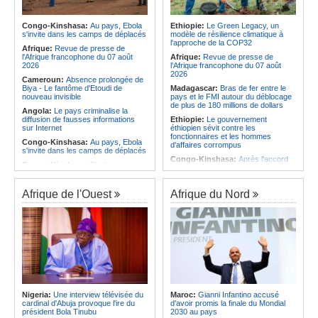
Infantino marquera-t-il le but de son
corrige le Kabuscorp en match de
maintien ?
préparation
Afrique:
Partenariat Afrique-Monde
Congo-Kinshasa:
Au pays, Ebola
Ethiopie:
Le Green Legacy, un
Angola:
Des experts prélèvent des
arabe - Des mesures adoptées pour
s'invite dans les camps de déplacés
modèle de résilience climatique à
échantillons pour identifier les
relancer la coopération
l'approche de la COP32
victimes de l'accident de Cuanza-
Afrique:
Revue de presse de
Afrique:
Enjeux sur l'eau potable en
Sul
l'Afrique francophone du 07 août
Afrique:
Revue de presse de
Afrique - Le Prof Jacques Djoli
2026
l'Afrique francophone du 07 août
préconise un changement de vision
2026
Cameroun:
Absence prolongée de
Biya - Le fantôme d'Etoudi de
Madagascar:
Bras de fer entre le
nouveau invisible
pays et le FMI autour du déblocage
de plus de 180 millions de dollars
Angola:
Le pays criminalise la
diffusion de fausses informations
Ethiopie:
Le gouvernement
sur Internet
éthiopien sévit contre les
fonctionnaires et les hommes
Congo-Kinshasa:
Au pays, Ebola
d'affaires corrompus
s'invite dans les camps de déplacés
Congo-Kinshasa:
Après l'accord
Congo-Kinshasa:
Ebola au pays -
avec une branche des FDLR, les
Africa CDC mise sur les
zones d'ombre persistent
communautés
Sud-Soudan:
Le pays à la croisée
Afrique de l'Ouest
Afrique du Nord
Afrique Centrale:
L'explosion de la
des chemins, alerte l'ONU
demande de viande de brousse
extermine la faune sauvage
Rwanda:
Rome et Kigali discutent
d'une possible externalisation au
Congo-Kinshasa:
Après l'accord
pays des procédures d'asile à
avec une branche des FDLR, les
destination de l'Italie
zones d'ombre persistent
Somalie:
Le camp de Galkayo
Centrafrique:
Un gendarme détenu
frappé par une violente attaque des
par le groupe armé AAKG retrouve
Forces du Puntland
la liberté
Soudan:
La guerre contre les
Rwanda:
Rome et Kigali discutent
houthistes du Yémen peut-elle
Nigeria:
Une interview télévisée du
Maroc:
Gianni Infantino accusé
d'une possible externalisation au
détourner Riyad du pays ?
cardinal d'Abuja provoque l'ire du
d'avoir promis la finale du Mondial
pays des procédures d'asile à
président Bola Tinubu
2030 au pays
destination de l'Italie
Sud-Soudan:
Le long voyage des