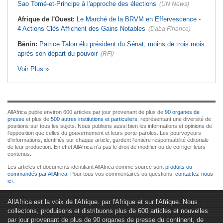
Sao Tomé-et-Principe à l'approche des élections
(UN News)
Afrique de l'Ouest:
Le Marché de la BRVM en Effervescence -
4 Actions Clés Affichent des Gains Notables
(Daba Finance)
Bénin:
Patrice Talon élu président du Sénat, moins de trois mois
après son départ du pouvoir
(RFI)
Voir Plus »
AllAfrica publie environ 600 articles par jour provenant de plus de
90 organes de
presse
et plus de
500 autres institutions et particuliers
, représentant une diversité de
positions sur tous les sujets. Nous publions aussi bien les informations et opinions de
l'opposition que celles du gouvernement et leurs porte-paroles. Les pourvoyeurs
d'informations, identifiés sur chaque article, gardent l'entière responsabilité éditoriale
de leur production. En effet AllAfrica n'a pas le droit de modifier ou de corriger leurs
contenus.
Les articles et documents identifiant AllAfrica comme source sont
produits ou
commandés par AllAfrica
. Pour tous vos commentaires ou questions,
contactez-nous
ici
.
AllAfrica est la voix de l'Afrique. par l'Afrique et sur l'Afrique. Nous
collectons, produisons et distribuons plus de 600 articles et nouvelles
par jour provenant de plus de 90 organes de presse du continent, de