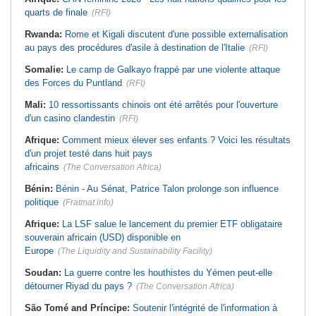
quarts de finale
(RFI)
Rwanda:
Rome et Kigali discutent d'une possible externalisation
au pays des procédures d'asile à destination de l'Italie
(RFI)
Somalie:
Le camp de Galkayo frappé par une violente attaque
des Forces du Puntland
(RFI)
Mali:
10 ressortissants chinois ont été arrêtés pour l'ouverture
d'un casino clandestin
(RFI)
Afrique:
Comment mieux élever ses enfants ? Voici les résultats
d'un projet testé dans huit pays
africains
(The Conversation Africa)
Bénin:
Bénin - Au Sénat, Patrice Talon prolonge son influence
politique
(Fratmat.info)
Afrique:
La LSF salue le lancement du premier ETF obligataire
souverain africain (USD) disponible en
Europe
(The Liquidity and Sustainability Facility)
Soudan:
La guerre contre les houthistes du Yémen peut-elle
détourner Riyad du pays ?
(The Conversation Africa)
São Tomé and Príncipe:
Soutenir l'intégrité de l'information à