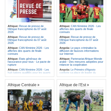
Afrique:
Revue de presse de
Afrique:
CAN féminine 2026 - Les
l'Afrique francophone du 07 août
affiches des quarts de finale
2026
connues
Afrique:
Revue de presse de
Afrique:
Revue de presse de
l'Afrique francophone du 07 août
l'Afrique francophone du 07 août
2026
2026
Afrique:
CAN féminine 2026 - Les
Angola:
Le pays criminalise la
affiches des quarts de finale
diffusion de fausses informations
connues
sur Internet
Afrique:
Etats généraux de
Afrique:
Partenariat Afrique-Monde
l'assurance pour tous - Le pacte de
arabe - Des mesures adoptées pour
rupture
relancer la coopération
Afrique:
CAN féminine 2026 - Les
Angola:
Le Primeiro d'Agosto
huit nations qualifiés pour les quarts
conforte sa place de leader du
de finale
Championnat national féminin
Afrique:
Comment mieux élever
Angola:
Le ministre des
ses enfants ? Voici les résultats d'un
Ressources minérales reconnaît
Afrique Centrale
Afrique de l'Est
projet testé dans huit pays africains
une pénurie de carburants au pays
Afrique:
La LSF salue le lancement
Angola:
Boxe - Elder Liduema se
du premier ETF obligataire
qualifie pour les quarts de finale
souverain africain (USD) disponible
Angola:
Handball - Le pays s'incline
en Europe
face à la Guinée dans les matches
Afrique:
Promesse de la finale de la
de classement
Coupe du Monde 2030 au Maroc -
Angola:
Football - L'Interclube