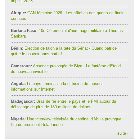
depuis 2023
Afrique:
CAN féminine 2026 - Les affiches des quarts de finale
connues
Burkina Faso:
10e Cérémonial d'hommage militaire à Thomas
Sankara
Bénin:
Election de talon a la tête du Sénat - Quand patrice
quitte le pouvoir sans partir !
Cameroun:
Absence prolongée de Biya - Le fantôme d'Etoudi
de nouveau invisible
Angola:
Le pays criminalise la diffusion de fausses
informations sur Internet
Madagascar:
Bras de fer entre le pays et le FMI autour du
déblocage de plus de 180 millions de dollars
Nigeria:
Une interview télévisée du cardinal d'Abuja provoque
l'ire du président Bola Tinubu
suite
»