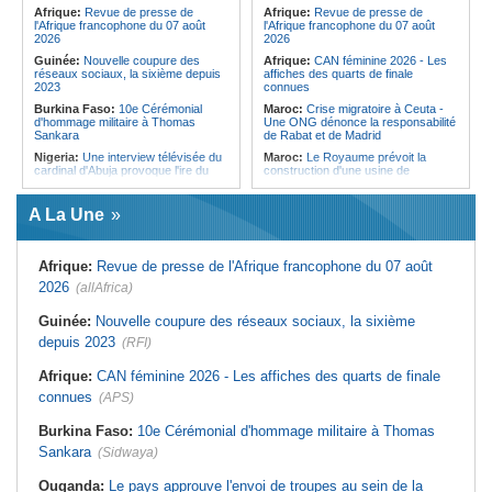
Forces du Puntland
Afrique:
Revue de presse de
Afrique:
Revue de presse de
l'Afrique francophone du 07 août
l'Afrique francophone du 07 août
2026
2026
Guinée:
Nouvelle coupure des
Afrique:
CAN féminine 2026 - Les
réseaux sociaux, la sixième depuis
affiches des quarts de finale
2023
connues
Burkina Faso:
10e Cérémonial
Maroc:
Crise migratoire à Ceuta -
d'hommage militaire à Thomas
Une ONG dénonce la responsabilité
Sankara
de Rabat et de Madrid
Nigeria:
Une interview télévisée du
Maroc:
Le Royaume prévoit la
cardinal d'Abuja provoque l'ire du
construction d'une usine de
président Bola Tinubu
valorisation énergétique des
déchets à Casablanca
Afrique de l'Ouest:
Le Togo lève
A La Une
22 milliards de FCFA en obligations
Libye:
Des travailleurs migrants
du trésor sur le marché financier de
victimes d'extorsions par des
l'UEMOA
agents de sécurité, selon des
associations
Afrique:
Revue de presse de l'Afrique francophone du 07 août
Cote d'Ivoire:
Le retour du tambour
parleur «Djidji Ayôkwé» prend une
Afrique:
CAN féminine 2026 - Les
2026
(allAfrica)
dimension politique
huit nations qualifiés pour les quarts
de finale
Guinée:
Le président dissipe les
Guinée:
Nouvelle coupure des réseaux sociaux, la sixième
doutes concernant son état de
Maroc:
Au-délà du communiqué -
depuis 2023
santé dans un message publié sur X
(RFI)
Ce que révèle le discours du
ministère de l'Intérieur sur la crise
Afrique:
Etats généraux de
de Sebta
Afrique:
CAN féminine 2026 - Les affiches des quarts de finale
l'assurance pour tous - Le pacte de
rupture
Afrique:
AfroBasket U18 (F) - Le
connues
(APS)
Sénégal craque au 3e quart-temps
Sénégal:
Élections locales au pays
et s'incline face à la Tunisie (44-43)
- Les retards du calendrier
Burkina Faso:
10e Cérémonial d'hommage militaire à Thomas
alimentent les soupçons d'un report
Tunisie:
Basket - Eliminatoires
Sankara
(Sidwaya)
mondial Qatar 2027 - Second tour -
La quatrième fenêtre à Radès !
Ouganda:
Le pays approuve l'envoi de troupes au sein de la