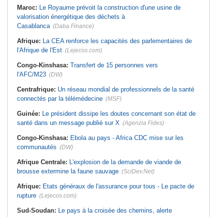
Maroc:
Le Royaume prévoit la construction d'une usine de
valorisation énergétique des déchets à
Casablanca
(Daba Finance)
Afrique:
La CEA renforce les capacités des parlementaires de
l'Afrique de l'Est
(Lejecos.com)
Congo-Kinshasa:
Transfert de 15 personnes vers
l'AFC/M23
(DW)
Centrafrique:
Un réseau mondial de professionnels de la santé
connectés par la télémédecine
(MSF)
Guinée:
Le président dissipe les doutes concernant son état de
santé dans un message publié sur X
(Agenzia Fides)
Congo-Kinshasa:
Ebola au pays - Africa CDC mise sur les
communautés
(DW)
Afrique Centrale:
L'explosion de la demande de viande de
brousse extermine la faune sauvage
(SciDev.Net)
Afrique:
Etats généraux de l'assurance pour tous - Le pacte de
rupture
(Lejecos.com)
Sud-Soudan:
Le pays à la croisée des chemins, alerte