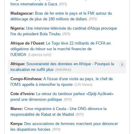
force internationale à Gaza
(RFI)
Madagascar:
Bras de fer entre le pays et le FMI autour du
déblocage de plus de 180 millions de dollars
(RFI)
Nigeria:
Une interview télévisée du cardinal d'Abuja provoque
l'ire du président Bola Tinubu
(RFI)
Afrique de l'Ouest:
Le Togo lève 22 milliards de FCFA en
obligations du trésor sur le marché financier de
l'UEMOA
(Lejecos.com)
Afrique:
Souveraineté des données en Afrique - Pourquoi la
localisation ne suffit plus
(InfoWire)
Congo-Kinshasa:
A l'issue d'une visite au pays, le chef de
l'OMS appelle à intensifier la riposte
(UN News)
Cote d'Ivoire:
Le retour du tambour parleur «Djidji Ayôkwé»
prend une dimension politique
(RFI)
Maroc:
Crise migratoire à Ceuta - Une ONG dénonce la
responsabilité de Rabat et de Madrid
(RFI)
Kenya:
Des associations de femmes marchent pour dénoncer
les disparitions forcées
(RFI)