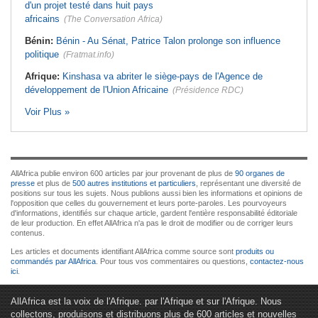
d'un projet testé dans huit pays
africains
(The Conversation Africa)
Bénin:
Bénin - Au Sénat, Patrice Talon prolonge son influence
politique
(Fratmat.info)
Afrique:
Kinshasa va abriter le siège-pays de l'Agence de
développement de l'Union Africaine
(Présidence RDC)
Voir Plus »
AllAfrica publie environ 600 articles par jour provenant de plus de
90 organes de
presse
et plus de
500 autres institutions et particuliers
, représentant une diversité de
positions sur tous les sujets. Nous publions aussi bien les informations et opinions de
l'opposition que celles du gouvernement et leurs porte-paroles. Les pourvoyeurs
d'informations, identifiés sur chaque article, gardent l'entière responsabilité éditoriale
de leur production. En effet AllAfrica n'a pas le droit de modifier ou de corriger leurs
contenus.
Les articles et documents identifiant AllAfrica comme source sont
produits ou
commandés par AllAfrica
. Pour tous vos commentaires ou questions,
contactez-nous
ici
.
AllAfrica est la voix de l'Afrique. par l'Afrique et sur l'Afrique. Nous
collectons, produisons et distribuons plus de 600 articles et nouvelles