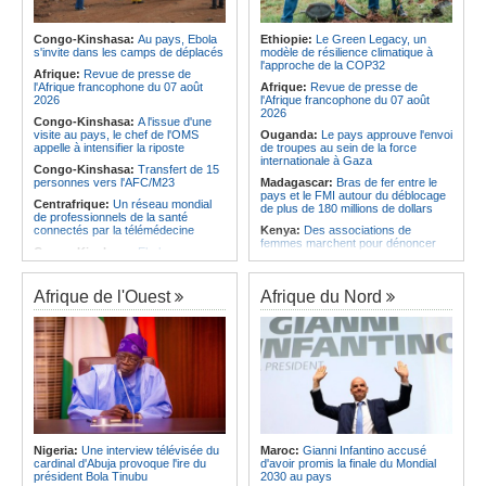
l'économie
Afrique:
L'Angola possède l'un des
régimes juridiques les plus complets
Angola:
La nouvelle loi renforce la
du continent
protection des institutions contre les
Congo-Kinshasa:
Au pays, Ebola
Ethiopie:
Le Green Legacy, un
cyberattaques, selon Mário Oliveira
s'invite dans les camps de déplacés
modèle de résilience climatique à
Afrique:
AfroBasket U18 (F) - Le
l'approche de la COP32
Sénégal craque au 3e quart-temps
Angola:
Le pays criminalise la
Afrique:
Revue de presse de
et s'incline face à la Tunisie (44-43)
diffusion de fausses informations
l'Afrique francophone du 07 août
Afrique:
Revue de presse de
sur Internet
2026
l'Afrique francophone du 07 août
2026
Congo-Kinshasa:
A l'issue d'une
visite au pays, le chef de l'OMS
Ouganda:
Le pays approuve l'envoi
appelle à intensifier la riposte
de troupes au sein de la force
internationale à Gaza
Congo-Kinshasa:
Transfert de 15
personnes vers l'AFC/M23
Madagascar:
Bras de fer entre le
pays et le FMI autour du déblocage
Centrafrique:
Un réseau mondial
de plus de 180 millions de dollars
de professionnels de la santé
connectés par la télémédecine
Kenya:
Des associations de
femmes marchent pour dénoncer
Congo-Kinshasa:
Ebola au pays -
les disparitions forcées
Africa CDC mise sur les
communautés
Afrique:
La CEA renforce les
capacités des parlementaires de
Afrique de l'Ouest
Afrique du Nord
Afrique Centrale:
L'explosion de la
l'Afrique de l'Est
demande de viande de brousse
extermine la faune sauvage
Congo-Kinshasa:
Après l'accord
avec une branche des FDLR, les
Congo-Kinshasa:
Après l'accord
zones d'ombre persistent
avec une branche des FDLR, les
zones d'ombre persistent
Sud-Soudan:
Le pays à la croisée
des chemins, alerte l'ONU
Centrafrique:
Un gendarme détenu
par le groupe armé AAKG retrouve
Rwanda:
Rome et Kigali discutent
la liberté
d'une possible externalisation au
pays des procédures d'asile à
Rwanda:
Rome et Kigali discutent
destination de l'Italie
Nigeria:
Une interview télévisée du
Maroc:
Gianni Infantino accusé
d'une possible externalisation au
cardinal d'Abuja provoque l'ire du
d'avoir promis la finale du Mondial
pays des procédures d'asile à
Somalie:
Le camp de Galkayo
président Bola Tinubu
2030 au pays
destination de l'Italie
frappé par une violente attaque des