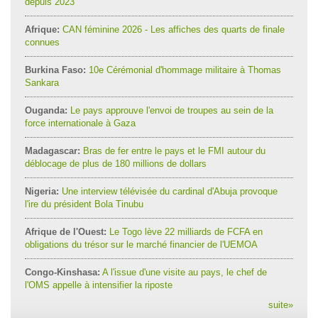
depuis 2023
Afrique:
CAN féminine 2026 - Les affiches des quarts de finale
connues
Burkina Faso:
10e Cérémonial d'hommage militaire à Thomas
Sankara
Ouganda:
Le pays approuve l'envoi de troupes au sein de la
force internationale à Gaza
Madagascar:
Bras de fer entre le pays et le FMI autour du
déblocage de plus de 180 millions de dollars
Nigeria:
Une interview télévisée du cardinal d'Abuja provoque
l'ire du président Bola Tinubu
Afrique de l'Ouest:
Le Togo lève 22 milliards de FCFA en
obligations du trésor sur le marché financier de l'UEMOA
Congo-Kinshasa:
A l'issue d'une visite au pays, le chef de
l'OMS appelle à intensifier la riposte
suite
»