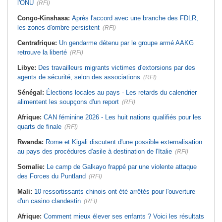
l'ONU
(RFI)
Congo-Kinshasa:
Après l'accord avec une branche des FDLR,
les zones d'ombre persistent
(RFI)
Centrafrique:
Un gendarme détenu par le groupe armé AAKG
retrouve la liberté
(RFI)
Libye:
Des travailleurs migrants victimes d'extorsions par des
agents de sécurité, selon des associations
(RFI)
Sénégal:
Élections locales au pays - Les retards du calendrier
alimentent les soupçons d'un report
(RFI)
Afrique:
CAN féminine 2026 - Les huit nations qualifiés pour les
quarts de finale
(RFI)
Rwanda:
Rome et Kigali discutent d'une possible externalisation
au pays des procédures d'asile à destination de l'Italie
(RFI)
Somalie:
Le camp de Galkayo frappé par une violente attaque
des Forces du Puntland
(RFI)
Mali:
10 ressortissants chinois ont été arrêtés pour l'ouverture
d'un casino clandestin
(RFI)
Afrique:
Comment mieux élever ses enfants ? Voici les résultats