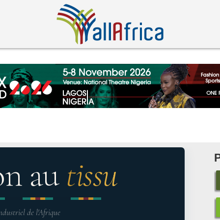
on au
tissu
ndustriel de l'Afrique