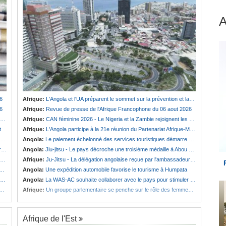
6
Afrique:
L'Angola et l'UA préparent le sommet sur la prévention et la résolution des conflits
6
Afrique:
Revue de presse de l'Afrique Francophone du 06 aout 2026
Afrique:
CAN féminine 2026 - Le Nigeria et la Zambie rejoignent les quarts de finale
t
Afrique:
L'Angola participe à la 21e réunion du Partenariat Afrique-Monde arabe au Caire
Angola:
Le paiement échelonné des services touristiques démarre ce jeudi
é
Angola:
Jiu-jitsu - Le pays décroche une troisième médaille à Abou Dabi
Afrique:
Ju-Jitsu - La délégation angolaise reçue par l'ambassadeur d'Angola aux Émirats arabes unis
Angola:
Une expédition automobile favorise le tourisme à Humpata
Angola:
La WAS-AC souhaite collaborer avec le pays pour stimuler l'aquaculture
Afrique:
Un groupe parlementaire se penche sur le rôle des femmes dans l'interaction avec les communautés
Afrique de l'Est