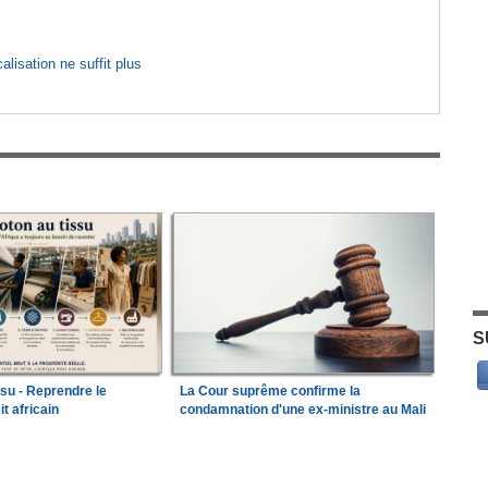
lisation ne suffit plus
S
ssu - Reprendre le
La Cour suprême confirme la
it africain
condamnation d'une ex-ministre au Mali