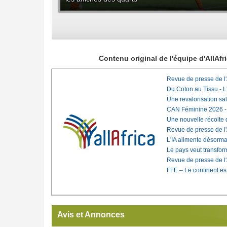
Contenu original de l'équipe d'AllAf
Revue de presse de l
Du Coton au Tissu - L'
Une revalorisation sa
CAN Féminine 2026 - C
Une nouvelle récolte d
Revue de presse de l
L'IA alimente désorma
Le pays veut transfo
Revue de presse de l
FFE – Le continent est
Avis et Annonces