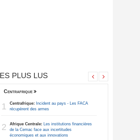
ES PLUS LUS
Centrafrique
Finance
Centrafrique:
Incident au pays - Les FACA
Congo-Br
1
1
récupèrent des armes
Des jeune
Afrique Centrale:
Les institutions financières
Afrique d
2
2
de la Cemac face aux incertitudes
préparati
économiques et aux innovations
confondu