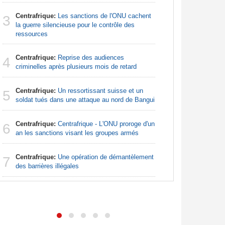
Centrafrique:
Les sanctions de l'ONU cachent
Sénégal
3
3
la guerre silencieuse pour le contrôle des
la Commiss
ressources
d'exercic
Centrafrique:
Reprise des audiences
Afrique:
4
4
criminelles après plusieurs mois de retard
Francoph
Centrafrique:
Un ressortissant suisse et un
Madagas
5
5
soldat tués dans une attaque au nord de Bangui
provoque 
Centrafrique:
Centrafrique - L'ONU proroge d'un
Afrique:
6
6
an les sanctions visant les groupes armés
bien plus
les chiffr
Centrafrique:
Une opération de démantèlement
7
Afrique d
des barrières illégales
7
leçon. L'A