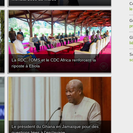
C
le
G
pr
G
li
S
La RDC, l'OMS et le CDC Africa renforcent la
so
riposte à Ebola
Le président du Ghana en Jamaïque pour des
questions liées à l'esclavage