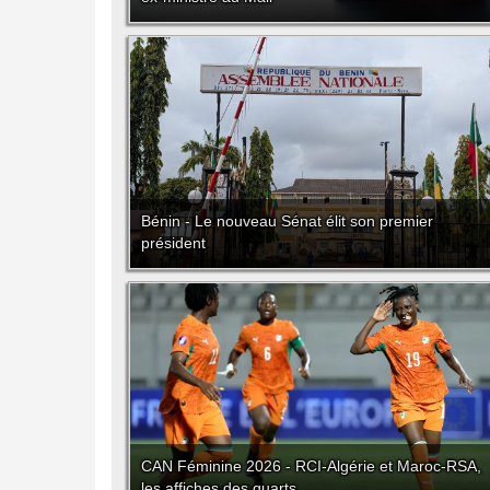
Bénin - Le nouveau Sénat élit son premier
président
CAN Féminine 2026 - RCI-Algérie et Maroc-RSA,
les affiches des quarts