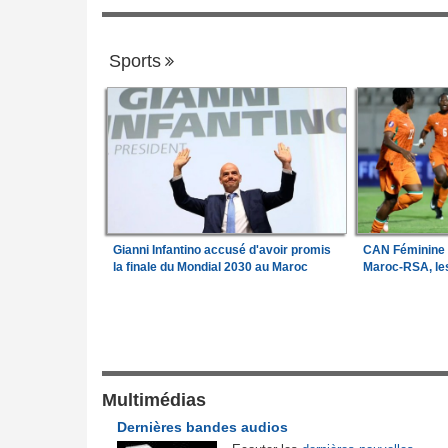
Sports
Gianni Infantino accusé d'avoir promis
CAN Féminine 2
la finale du Mondial 2030 au Maroc
Maroc-RSA, les
Gouvernance
frique en liquidation,
Guinée:
Le général Amara Camara assum
1
retire la licence
fonctions présidentielles
Guinée:
Polémique autour des vacances
Multimédias
2
de l'Afrique
président Doumbouya en Grèce - Oppositi
Dernières bandes audios
026
citoyens divisés