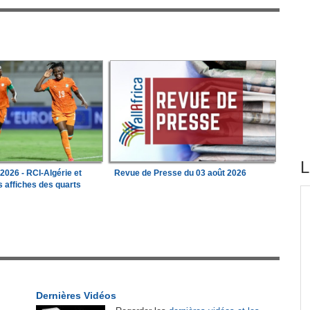
L
026 - RCI-Algérie et
Revue de Presse du 03 août 2026
 affiches des quarts
tirés du site
e les
Madagascar:
Bemasoandro Itaosy - Un arrêté
1
encadre les famorana et les famadihana
 du
Congo-Brazzaville:
Insertion professionnelle -
2
on et
Des jeunes formés aux métiers de l'hôtellerie
Dernières Vidéos