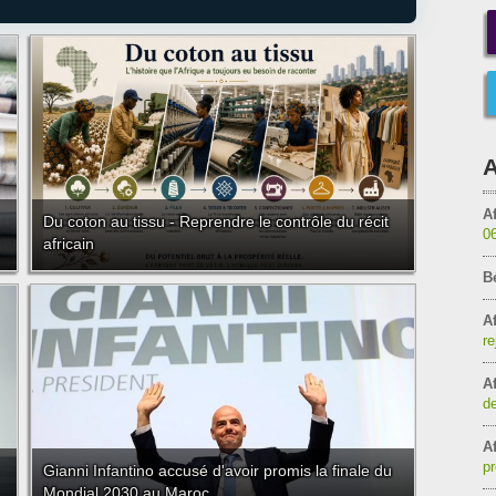
A
Af
Du coton au tissu - Reprendre le contrôle du récit
0
africain
B
Af
re
Af
de
Af
pr
Gianni Infantino accusé d'avoir promis la finale du
Mondial 2030 au Maroc