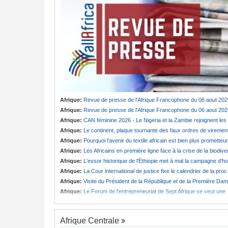
Afrique:
Revue de presse de l'Afrique Francophone du 06 aout 202
Afrique:
Revue de presse de l'Afrique Francophone du 06 aout 202
Afrique:
CAN féminine 2026 - Le Nigeria et la Zambie rejoignent les quarts de finale
Afrique:
Le continent, plaque tournante des faux ordres de viremen
Afrique:
Pourquoi l'avenir du textile africain est bien plus prometteur que ne le laissent penser les chiffres
Afrique:
Les Africains en première ligne face à la crise de la biodiversit
Afrique:
L'essor historique de l'Éthiopie met à mal la campagne d'hostilité menée par Le Caire
Afrique:
La Cour international de justice fixe le calendrier de la procédure engagée par la RDC contre le Rwanda
Afrique:
Visite du Président de la République et de la Première Dame à Yamoussoukro
Afrique:
Le Forum de l'entrepreneuriat de Sept Afrique se veut une plateforme de mobilisation des investissements
Afrique Centrale