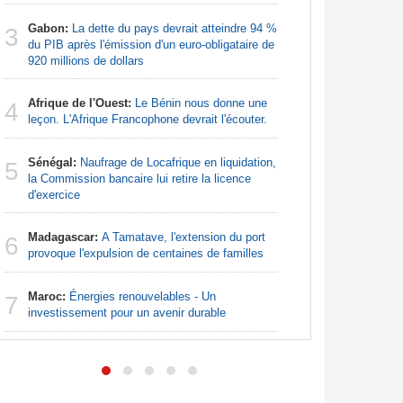
Nigeria:
3
Gabon:
La dette du pays devrait atteindre 94 %
pour les 
3
du PIB après l'émission d'un euro-obligataire de
920 millions de dollars
Nigeria:
4
de lever 5
Afrique de l'Ouest:
Le Bénin nous donne une
4
introduct
leçon. L'Afrique Francophone devrait l'écouter.
Nigeria:
5
Sénégal:
Naufrage de Locafrique en liquidation,
- Une lueu
5
la Commission bancaire lui retire la licence
communau
d'exercice
Afrique:
6
Madagascar:
A Tamatave, l'extension du port
reprend, l
6
provoque l'expulsion de centaines de familles
les quarts
Maroc:
Énergies renouvelables - Un
Nigeria:
7
7
investissement pour un avenir durable
Rassurer l
transpare