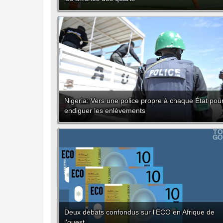
Nigeria: Vers une police propre à chaque État pou
endiguer les enlèvements
Deux débats confondus sur l'ECO en Afrique de
l'ouest