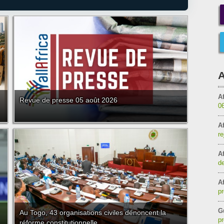
A
Af
Revue de presse 05 août 2026
0
Af
re
Af
de
Af
pr
G
Au Togo, 43 organisations civiles dénoncent la
pr
réforme constitutionnelle