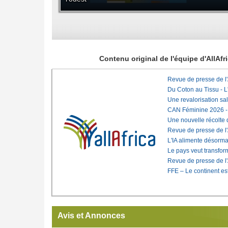
Contenu original de l'équipe d'AllAf
Revue de presse de l
Du Coton au Tissu - L'
Une revalorisation sa
CAN Féminine 2026 - C
Une nouvelle récolte d
Revue de presse de l
L'IA alimente désorma
Le pays veut transfo
Revue de presse de l
FFE – Le continent est
Avis et Annonces