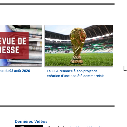
L
se du 03 août 2026
La FIFA renonce à son projet de
création d'une société commerciale
tirés du site
 État
Madagascar:
Bemasoandro Itaosy - Un arrêté
1
encadre les famorana et les famadihana
ations
Congo-Brazzaville:
Insertion professionnelle -
2
Des jeunes formés aux métiers de l'hôtellerie
Dernières Vidéos