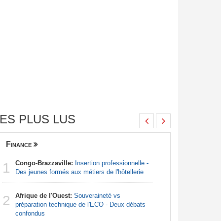
ES PLUS LUS
Finance
Nigeria
Congo-Brazzaville:
Insertion professionnelle -
Afrique:
1
1
Des jeunes formés aux métiers de l'hôtellerie
francopho
Afrique de l'Ouest:
Souveraineté vs
Nigeria:
2
2
préparation technique de l'ECO - Deux débats
pour endi
confondus