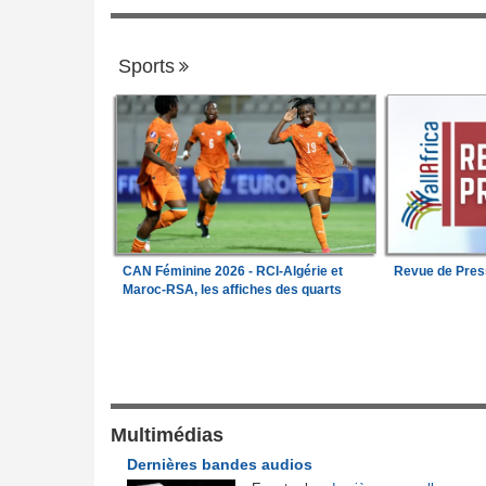
Sports
CAN Féminine 2026 - RCI-Algérie et
Revue de Pres
Maroc-RSA, les affiches des quarts
Justice et Lois
la société civile
Nigeria:
Vers une police propre à chaque
1
itutionnelle
pour endiguer les enlèvements
pesé sur la position
Cameroun:
Affaire effoudou - Les accus
Multimédias
2
ste concernant les
qui ébranlent le cameroun
Dernières bandes audios
ebta