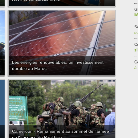
G
li
S
so
Ce
si
r
Les énergies renouvelables, un investissement
C
à
durable au Maroc
Cameroun - Remaniement au sommet de l'armée
en l'absence de Paul Biya