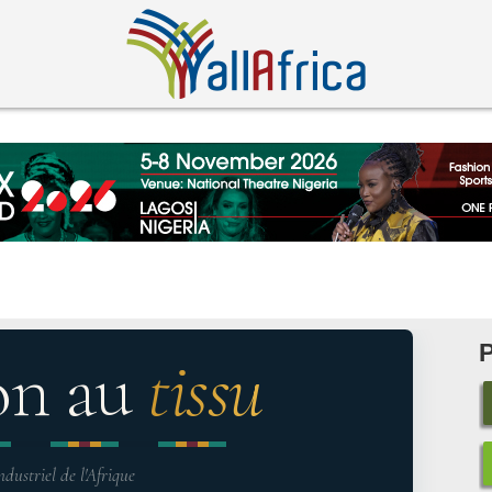
on au
tissu
ndustriel de l'Afrique