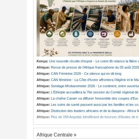
Kenya:
Une nouvelle récolte d'espoir - Le coton Bt relance la filière cotonnière à Lam
Afrique:
Revue de presse de l'Afrique francophone du 05 août 202
Afrique:
CAN Féminine 2026 - Ce silence qui en dit long
Afrique:
CAN féminine - La Côte d'Ivoire affrontera l'Algérie et le Maroc fera face à l'Afrique du Sud en quarts
Afrique:
Sondage Afrobarometer 2026 - Le continent, entre ouverture commerciale et défiance migratoir
Afrique:
L'Éthiopie accueillera la 76e session du Comité régional de l'OMS pour le continen
Afrique:
La chaîne Canal+ va diffuser l'ensemble des coupes d'Europe de football sur le continent
Afrique:
Les soins de santé passent aussi par les familles et les communautés
Afrique:
Distinction des leaders africains et de la diaspora - Africa Next Awards veut célébrer l'excellence africaine à Pari
Afrique:
Plus de 150 Angolais bénéficient de bourses d'études de troisième cycle au Royaume-Uni
Afrique Centrale