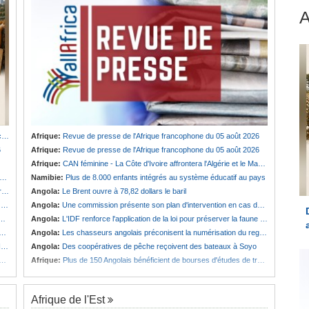
u
Afrique:
Revue de presse de l'Afrique francophone du 05 août 2026
6
Afrique:
Revue de presse de l'Afrique francophone du 05 août 2026
Afrique:
CAN féminine - La Côte d'Ivoire affrontera l'Algérie et le Maroc fera face à l'Afrique du Sud en quarts
Namibie:
Plus de 8.000 enfants intégrés au système éducatif au pays
e
Angola:
Le Brent ouvre à 78,82 dollars le baril
t
Angola:
Une commission présente son plan d'intervention en cas de catastrophe à Huambo
Angola:
L'IDF renforce l'application de la loi pour préserver la faune sauvage
Angola:
Les chasseurs angolais préconisent la numérisation du registre et des licences
s
Angola:
Des coopératives de pêche reçoivent des bateaux à Soyo
Afrique:
Plus de 150 Angolais bénéficient de bourses d'études de troisième cycle au Royaume-Uni
Afrique de l'Est