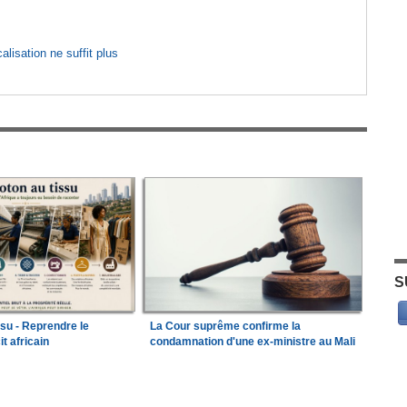
lisation ne suffit plus
S
ssu - Reprendre le
La Cour suprême confirme la
it africain
condamnation d'une ex-ministre au Mali