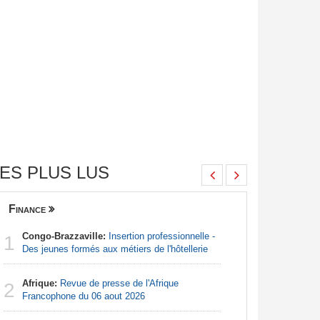
ES PLUS LUS
Finance
Nigeria
Congo-Brazzaville:
Insertion professionnelle -
Afrique:
1
1
Des jeunes formés aux métiers de l'hôtellerie
Francoph
Afrique:
Revue de presse de l'Afrique
Afrique:
2
2
Francophone du 06 aout 2026
Zambie rej