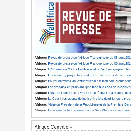
Afrique:
Revue de presse de l'Afrique Francophone du 06 aout 202
Afrique:
Revue de presse de l'Afrique Francophone du 06 aout 202
Afrique:
CAN féminine 2026 - Le Nigeria et la Zambie rejoignent les quarts de finale
Afrique:
Le continent, plaque tournante des faux ordres de viremen
Afrique:
Pourquoi l'avenir du textile africain est bien plus prometteur que ne le laissent penser les chiffres
Afrique:
Les Africains en première ligne face à la crise de la biodiversit
Afrique:
L'essor historique de l'Éthiopie met à mal la campagne d'hostilité menée par Le Caire
Afrique:
La Cour international de justice fixe le calendrier de la procédure engagée par la RDC contre le Rwanda
Afrique:
Visite du Président de la République et de la Première Dame à Yamoussoukro
Afrique:
Le Forum de l'entrepreneuriat de Sept Afrique se veut une plateforme de mobilisation des investissements
Afrique Centrale