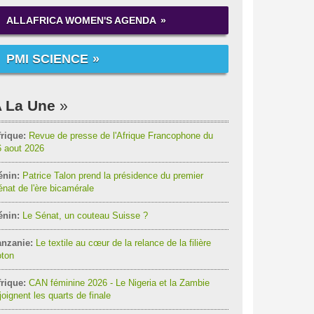
ALLAFRICA WOMEN'S AGENDA
PMI SCIENCE
 La Une
rique:
Revue de presse de l'Afrique Francophone du
6 aout 2026
énin:
Patrice Talon prend la présidence du premier
nat de l'ère bicamérale
énin:
Le Sénat, un couteau Suisse ?
anzanie:
Le textile au cœur de la relance de la filière
oton
rique:
CAN féminine 2026 - Le Nigeria et la Zambie
joignent les quarts de finale