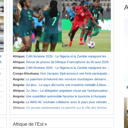
6
Afrique:
CAN féminine 2026 - Le Nigeria et la Zambie rejoignent les quarts de finale
6
Afrique:
Revue de presse de l'Afrique Francophone du 06 aout 2026
Afrique:
CAN féminine 2026 - Le Nigeria et la Zambie rejoignent les quarts de finale
t
Congo-Kinshasa:
Hon Jacques Djoli annonce une forte participation du pays à la Conférence des présidents de parlements à Midrand
Angola:
Le paiement échelonné des services touristiques démarre ce jeudi
é
Angola:
Jiu-jitsu - Le pays décroche une troisième médaille à Abou Dabi
Afrique:
Ju-Jitsu - La délégation angolaise reçue par l'ambassadeur d'Angola aux Émirats arabes unis
Angola:
Une expédition automobile favorise le tourisme à Humpata
Angola:
La WAS-AC souhaite collaborer avec le pays pour stimuler l'aquaculture
Afrique:
Un groupe parlementaire se penche sur le rôle des femmes dans l'interaction avec les communautés
Afrique de l'Est