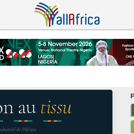
on au
tissu
ndustriel de l'Afrique