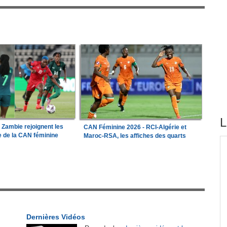
L
a Zambie rejoignent les
CAN Féminine 2026 - RCI-Algérie et
le de la CAN féminine
Maroc-RSA, les affiches des quarts
tirés du site
ations
Madagascar:
Bemasoandro Itaosy - Un arrêté
1
encadre les famorana et les famadihana
our
Guinée:
Le général Amara Camara assume les
2
x-
fonctions présidentielles
Dernières Vidéos