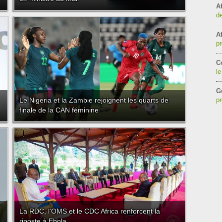
Af
de
Af
pr
C
le
G
Le Nigeria et la Zambie rejoignent les quarts de
pr
finale de la CAN féminine
La RDC, l'OMS et le CDC Africa renforcent la
riposte à Ebola