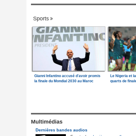
Sports
Gianni Infantino accusé d'avoir promis
Le Nigeria et l
la finale du Mondial 2030 au Maroc
quarts de fina
Justice et Lois
a Camara assume les
Cameroun:
Affaire effoudou - Les accus
1
qui ébranlent le cameroun
lit son premier
Mali:
Achat d'un avion présidentiel - La C
Multimédias
2
suprême confirme la condamnation de l'e
Dernières bandes audios
ministre de l'Économie