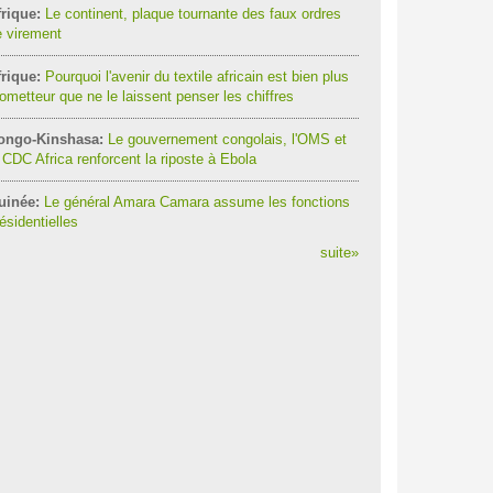
rique:
Le continent, plaque tournante des faux ordres
 virement
rique:
Pourquoi l'avenir du textile africain est bien plus
ometteur que ne le laissent penser les chiffres
ongo-Kinshasa:
Le gouvernement congolais, l'OMS et
 CDC Africa renforcent la riposte à Ebola
uinée:
Le général Amara Camara assume les fonctions
ésidentielles
suite
»