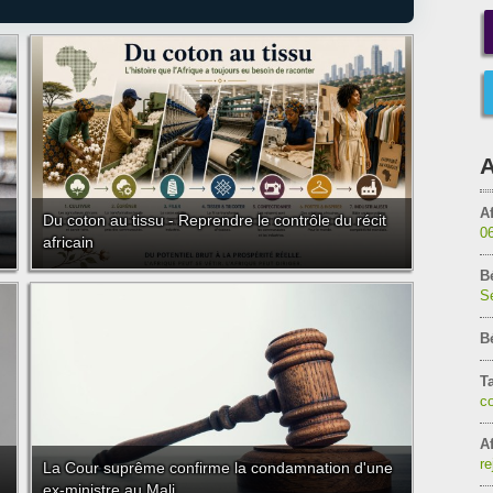
A
Af
Du coton au tissu - Reprendre le contrôle du récit
0
africain
B
Sé
B
T
c
Af
re
La Cour suprême confirme la condamnation d'une
ex-ministre au Mali