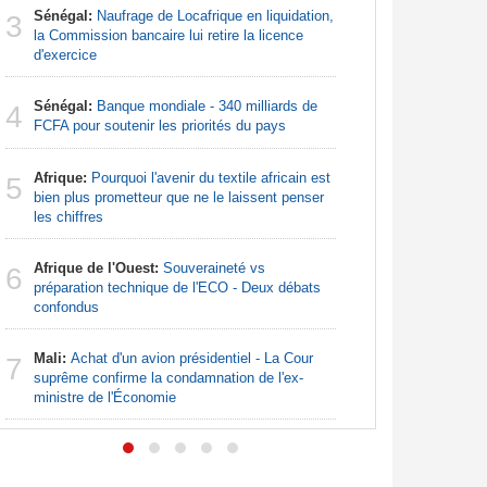
Sénégal:
Naufrage de Locafrique en liquidation,
Afrique:
3
3
la Commission bancaire lui retire la licence
francopho
d'exercice
Nigeria:
4
Sénégal:
Banque mondiale - 340 milliards de
pour les 
4
FCFA pour soutenir les priorités du pays
Nigeria:
5
Afrique:
Pourquoi l'avenir du textile africain est
augmentat
5
bien plus prometteur que ne le laissent penser
les chiffres
Nigeria:
6
pour endi
Afrique de l'Ouest:
Souveraineté vs
6
préparation technique de l'ECO - Deux débats
Nigeria:
7
confondus
tensions 
déclarati
Mali:
Achat d'un avion présidentiel - La Cour
7
suprême confirme la condamnation de l'ex-
ministre de l'Économie