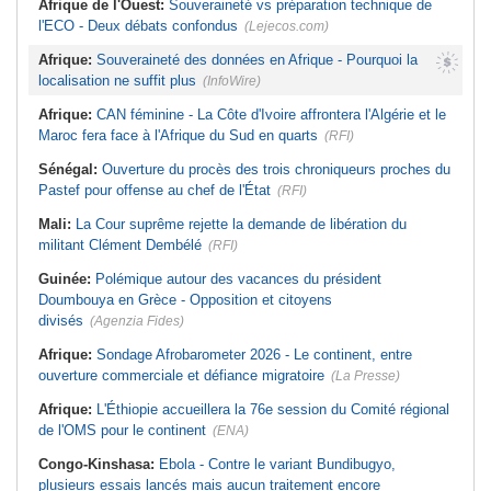
Afrique de l'Ouest:
Souveraineté vs préparation technique de
l'ECO - Deux débats confondus
(Lejecos.com)
Afrique:
Souveraineté des données en Afrique - Pourquoi la
localisation ne suffit plus
(InfoWire)
Afrique:
CAN féminine - La Côte d'Ivoire affrontera l'Algérie et le
Maroc fera face à l'Afrique du Sud en quarts
(RFI)
Sénégal:
Ouverture du procès des trois chroniqueurs proches du
Pastef pour offense au chef de l'État
(RFI)
Mali:
La Cour suprême rejette la demande de libération du
militant Clément Dembélé
(RFI)
Guinée:
Polémique autour des vacances du président
Doumbouya en Grèce - Opposition et citoyens
divisés
(Agenzia Fides)
Afrique:
Sondage Afrobarometer 2026 - Le continent, entre
ouverture commerciale et défiance migratoire
(La Presse)
Afrique:
L'Éthiopie accueillera la 76e session du Comité régional
de l'OMS pour le continent
(ENA)
Congo-Kinshasa:
Ebola - Contre le variant Bundibugyo,
plusieurs essais lancés mais aucun traitement encore