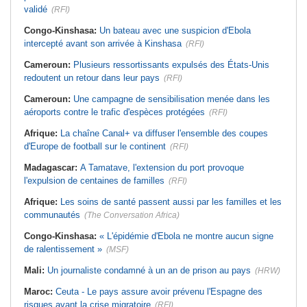
validé
(RFI)
Congo-Kinshasa:
Un bateau avec une suspicion d'Ebola
intercepté avant son arrivée à Kinshasa
(RFI)
Cameroun:
Plusieurs ressortissants expulsés des États-Unis
redoutent un retour dans leur pays
(RFI)
Cameroun:
Une campagne de sensibilisation menée dans les
aéroports contre le trafic d'espèces protégées
(RFI)
Afrique:
La chaîne Canal+ va diffuser l'ensemble des coupes
d'Europe de football sur le continent
(RFI)
Madagascar:
A Tamatave, l'extension du port provoque
l'expulsion de centaines de familles
(RFI)
Afrique:
Les soins de santé passent aussi par les familles et les
communautés
(The Conversation Africa)
Congo-Kinshasa:
« L'épidémie d'Ebola ne montre aucun signe
de ralentissement »
(MSF)
Mali:
Un journaliste condamné à un an de prison au pays
(HRW)
Maroc:
Ceuta - Le pays assure avoir prévenu l'Espagne des
risques avant la crise migratoire
(RFI)