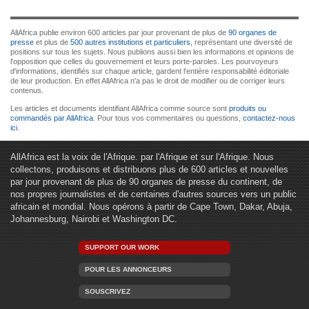
AllAfrica publie environ 600 articles par jour provenant de plus de
90 organes de
presse
et plus de
500 autres institutions et particuliers
, représentant une diversité de
positions sur tous les sujets. Nous publions aussi bien les informations et opinions de
l'opposition que celles du gouvernement et leurs porte-paroles. Les pourvoyeurs
d'informations, identifiés sur chaque article, gardent l'entière responsabilité éditoriale
de leur production. En effet AllAfrica n'a pas le droit de modifier ou de corriger leurs
contenus.
Les articles et documents identifiant AllAfrica comme source sont
produits ou
commandés par AllAfrica
. Pour tous vos commentaires ou questions,
contactez-nous
ici
.
AllAfrica est la voix de l'Afrique. par l'Afrique et sur l'Afrique. Nous
collectons, produisons et distribuons plus de 600 articles et nouvelles
par jour provenant de plus de 90 organes de presse du continent, de
nos propres journalistes et de centaines d'autres sources vers un public
africain et mondial. Nous opérons à partir de Cape Town, Dakar, Abuja,
Johannesburg, Nairobi et Washington DC.
SUPPORT OUR WORK
POUR LES ANNONCEURS
SOUSCRIVEZ