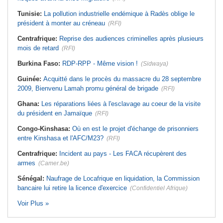
Tunisie:
La pollution industrielle endémique à Radès oblige le
président à monter au créneau
(RFI)
Centrafrique:
Reprise des audiences criminelles après plusieurs
mois de retard
(RFI)
Burkina Faso:
RDP-RPP - Même vision !
(Sidwaya)
Guinée:
Acquitté dans le procès du massacre du 28 septembre
2009, Bienvenu Lamah promu général de brigade
(RFI)
Ghana:
Les réparations liées à l'esclavage au coeur de la visite
du président en Jamaïque
(RFI)
Congo-Kinshasa:
Où en est le projet d'échange de prisonniers
entre Kinshasa et l'AFC/M23?
(RFI)
Centrafrique:
Incident au pays - Les FACA récupèrent des
armes
(Camer.be)
Sénégal:
Naufrage de Locafrique en liquidation, la Commission
bancaire lui retire la licence d'exercice
(Confidentiel Afrique)
Voir Plus »