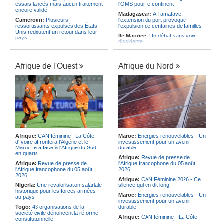
essais lancés mais aucun traitement
l'OMS pour le continent
encore validé
Madagascar:
A Tamatave,
Cameroun:
Plusieurs
l'extension du port provoque
ressortissants expulsés des États-
l'expulsion de centaines de familles
Unis redoutent un retour dans leur
Ile Maurice:
Un débat sans voix
pays
dissidente
Congo-Kinshasa:
Un bateau avec
Ile Maurice:
Révision des frais de la
une suspicion d'Ebola intercepté
FSC - La crainte d'un coup de froid
avant son arrivée à Kinshasa
sur la compétitivité
Afrique de l'Ouest
Afrique du Nord
Cameroun:
Une campagne de
Ile Maurice:
Fayzal Ally Beegun
sensibilisation menée dans les
dénonce des interpellations «sans
aéroports contre le trafic d'espèces
dignité»
protégées
Ile Maurice:
Migration - Le pays
Congo-Kinshasa:
« L'épidémie
face au défi de la main-d'oeuvre de
d'Ebola ne montre aucun signe de
demain
ralentissement »
Ile Maurice:
Plus d'émissions,
Centrafrique:
Reprise des
moins d'eau, toujours accro aux
audiences criminelles après
fossiles - Le bilan climatique dans le
plusieurs mois de retard
rouge
Afrique:
CAN féminine - La Côte
Maroc:
Énergies renouvelables - Un
Congo-Kinshasa:
Où en est le
d'Ivoire affrontera l'Algérie et le
investissement pour un avenir
Ile Maurice:
Le pays et l'Arabie
projet d'échange de prisonniers
Maroc fera face à l'Afrique du Sud
durable
saoudite renforcent leur coopération
entre Kinshasa et l'AFC/M23?
en quarts
Afrique:
Revue de presse de
Centrafrique:
Incident au pays -
Afrique:
Revue de presse de
l'Afrique francophone du 05 août
Les FACA récupèrent des armes
l'Afrique francophone du 05 août
2026
2026
Afrique:
CAN Féminine 2026 - Ce
Nigeria:
Une revalorisation salariale
silence qui en dit long
historique pour les forces armées
Maroc:
Énergies renouvelables - Un
au pays
investissement pour un avenir
Togo:
43 organisations de la
durable
société civile dénoncent la réforme
Afrique:
CAN féminine - La Côte
constitutionnelle