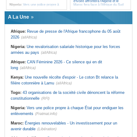
d'Ivoire affrontera l'Algérie et le
Nigeria:
Vers une police propre à
Maroc fera face à l'Afrique du Sud
chaque État pour endiguer les
en quarts
enlèvements
Afrique:
Sondage Afrobarometer
A La Une
Afrique de l'Ouest:
Souveraineté
2026 - Le continent, entre ouverture
vs préparation technique de l'ECO -
commerciale et défiance migratoire
Deux débats confondus
Tunisie:
La pollution industrielle
Afrique:
Revue de presse de l'Afrique francophone du 05 août
Afrique:
CAN féminine - La Côte
endémique à Radès oblige le
d'Ivoire affrontera l'Algérie et le
président à monter au créneau
2026
(allAfrica)
Maroc fera face à l'Afrique du Sud
Maroc:
Ceuta - Le pays assure
en quarts
avoir prévenu l'Espagne des risques
Nigeria:
Une revalorisation salariale historique pour les forces
Sénégal:
Ouverture du procès des
avant la crise migratoire
armées au pays
trois chroniqueurs proches du
(allAfrica)
Tunisie:
Vers un renforcement
Pastef pour offense au chef de l'État
stratégique du partenariat
Afrique:
CAN Féminine 2026 - Ce silence qui en dit
Mali:
La Cour suprême rejette la
économique et diplomatique
demande de libération du militant
long
(allAfrica)
Tunisie:
Marché parallèle - Plus de
Clément Dembélé
32 000 fournitures scolaires saisies
Guinée:
Polémique autour des
au premier semestre
Kenya:
Une nouvelle récolte d'espoir - Le coton Bt relance la
vacances du président Doumbouya
filière cotonnière à Lamu
en Grèce - Opposition et citoyens
(allAfrica)
divisés
Togo:
43 organisations de la société civile dénoncent la réforme
constitutionnelle
(RFI)
Nigeria:
Vers une police propre à chaque État pour endiguer les
enlèvements
(Fratmat.info)
Maroc:
Énergies renouvelables - Un investissement pour un
avenir durable
(Libération)