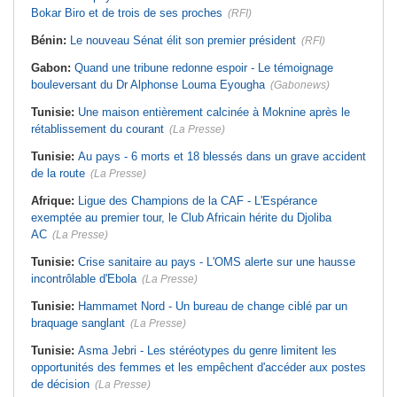
Bokar Biro et de trois de ses proches
(RFI)
Bénin:
Le nouveau Sénat élit son premier président
(RFI)
Gabon:
Quand une tribune redonne espoir - Le témoignage
bouleversant du Dr Alphonse Louma Eyougha
(Gabonews)
Tunisie:
Une maison entièrement calcinée à Moknine après le
rétablissement du courant
(La Presse)
Tunisie:
Au pays - 6 morts et 18 blessés dans un grave accident
de la route
(La Presse)
Afrique:
Ligue des Champions de la CAF - L'Espérance
exemptée au premier tour, le Club Africain hérite du Djoliba
AC
(La Presse)
Tunisie:
Crise sanitaire au pays - L'OMS alerte sur une hausse
incontrôlable d'Ebola
(La Presse)
Tunisie:
Hammamet Nord - Un bureau de change ciblé par un
braquage sanglant
(La Presse)
Tunisie:
Asma Jebri - Les stéréotypes du genre limitent les
opportunités des femmes et les empêchent d'accéder aux postes
de décision
(La Presse)