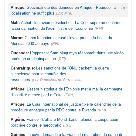
Afrique:
Souveraineté des données en Afrique - Pourquoi la
localisation ne suffit plus
(InfoWire)
Mali:
Achat d'un avion présidentiel - La Cour suprême confirme
la condamnation de l'ex-ministre de l'Économie
(RFI)
Maroc:
Gianni Infantino accusé d'avoir promis la finale du
Mondial 2030 au pays
(RFI)
Ouganda:
L'opposant Sam Mugumya réapparaît dans une vidéo
après un an de disparition
(RFI)
Centrafrique:
Les sanctions de l'ONU cachent la guerre
silencieuse pour le contrôle des
ressources
(Les Dépêches de Brazzaville)
Afrique:
L'essor historique de l'Éthiopie met à mal la campagne
d'hostilité menée par Le Caire
(ENA)
Afrique:
La Cour international de justice fixe le calendrier de la
procédure engagée par la RDC contre le Rwanda
(RFI)
Algérie:
France - L'affaire Mehdi Laribi relance la coopération
policière contre le narcotrafic
(RFI)
Guinée:
Le pays demande à la France la restitution du crâne de