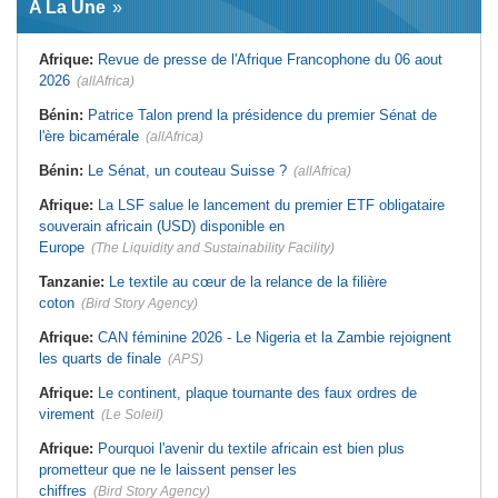
A La Une
virement
Laribi relance la coopération
policière contre le narcotrafic
Mali:
Achat d'un avion présidentiel -
La Cour suprême confirme la
Tunisie:
Au pays - 6 morts et 18
Afrique:
Revue de presse de l'Afrique Francophone du 06 aout
condamnation de l'ex-ministre de
blessés dans un grave accident de
l'Économie
la route
2026
(allAfrica)
Guinée:
Le pays demande à la
Tunisie:
Une maison entièrement
France la restitution du crâne de
calcinée à Moknine après le
Bénin:
Patrice Talon prend la présidence du premier Sénat de
Bokar Biro et de trois de ses
rétablissement du courant
l'ère bicamérale
proches
(allAfrica)
Afrique:
Ligue des Champions de la
Bénin:
Le nouveau Sénat élit son
CAF - L'Espérance exemptée au
Bénin:
Le Sénat, un couteau Suisse ?
(allAfrica)
premier président
premier tour, le Club Africain hérite
du Djoliba AC
Cote d'Ivoire:
Protection de
Afrique:
La LSF salue le lancement du premier ETF obligataire
l'environnement - La Roots Wild
Tunisie:
Crise sanitaire au pays -
Foundation distinguée au Grand Prix
L'OMS alerte sur une hausse
souverain africain (USD) disponible en
Nelson Mandela
incontrôlable d'Ebola
Europe
(The Liquidity and Sustainability Facility)
Tanzanie:
Le textile au cœur de la relance de la filière
coton
(Bird Story Agency)
Afrique:
CAN féminine 2026 - Le Nigeria et la Zambie rejoignent
les quarts de finale
(APS)
Afrique:
Le continent, plaque tournante des faux ordres de
virement
(Le Soleil)
Afrique:
Pourquoi l'avenir du textile africain est bien plus
prometteur que ne le laissent penser les
chiffres
(Bird Story Agency)