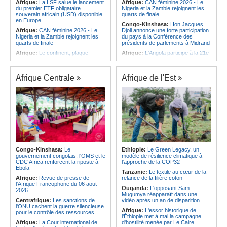
Afrique:
La LSF salue le lancement
Afrique:
CAN féminine 2026 - Le
du premier ETF obligataire
Nigeria et la Zambie rejoignent les
souverain africain (USD) disponible
quarts de finale
en Europe
Congo-Kinshasa:
Hon Jacques
Afrique:
CAN féminine 2026 - Le
Djoli annonce une forte participation
Nigeria et la Zambie rejoignent les
du pays à la Conférence des
quarts de finale
présidents de parlements à Midrand
Afrique:
Le continent, plaque
Afrique:
L'Angola participe à la 21e
tournante des faux ordres de
réunion du Partenariat Afrique-
virement
Monde arabe au Caire
Afrique:
Pourquoi l'avenir du textile
Afrique:
CAN féminine - La Côte
Afrique Centrale
Afrique de l'Est
africain est bien plus prometteur que
d'Ivoire affrontera l'Algérie et le
ne le laissent penser les chiffres
Maroc fera face à l'Afrique du Sud
en quarts
Afrique:
L'essor historique de
l'Éthiopie met à mal la campagne
Afrique:
Revue de presse de
d'hostilité menée par Le Caire
l'Afrique francophone du 05 août
2026
Afrique:
La Cour international de
justice fixe le calendrier de la
Afrique:
L'Angola et l'UA préparent
procédure engagée par la RDC
le sommet sur la prévention et la
contre le Rwanda
résolution des conflits
Afrique:
Ligue des Champions de la
Angola:
Le paiement échelonné
Congo-Kinshasa:
Le
Ethiopie:
Le Green Legacy, un
CAF - L'Espérance exemptée au
des services touristiques démarre
gouvernement congolais, l'OMS et le
modèle de résilience climatique à
premier tour, le Club Africain hérite
ce jeudi
CDC Africa renforcent la riposte à
l'approche de la COP32
du Djoliba AC
Ebola
Angola:
Jiu-jitsu - Le pays
Tanzanie:
Le textile au cœur de la
Afrique:
Un consortium européen
décroche une troisième médaille à
Afrique:
Revue de presse de
relance de la filière coton
développe un modèle de production
Abou Dabi
l'Afrique Francophone du 06 aout
Ouganda:
L'opposant Sam
novateur pour les ingrédients
2026
Mugumya réapparaît dans une
pharmaceutiques actifs, une
Centrafrique:
Les sanctions de
vidéo après un an de disparition
opportunité pour le pays
l'ONU cachent la guerre silencieuse
Afrique:
L'essor historique de
pour le contrôle des ressources
l'Éthiopie met à mal la campagne
Afrique:
La Cour international de
d'hostilité menée par Le Caire