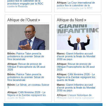
justice fixe le calendrier de la
Afrique:
La Cour international de
procédure engagée par la RDC
justice fixe le calendrier de la
contre le Rwanda
procédure engagée par la RDC
Gabon:
Quand une tribune redonne
contre le Rwanda
espoir - Le témoignage bouleversant
Ethiopie:
Addis-Abeba - L'église
du Dr Alphonse Louma Eyougha
d'Afrique lance officiellement son
Afrique de l'Ouest
Afrique du Nord
Congo-Kinshasa:
Plan stratégique
'cheminement' vers la grande
triennal 2026-2028 - L'IGF place la
Assemblée de 2028
digitalisation au coeur des réformes
Afrique de l'Est:
Le pari du régime
!
érythréen - Pousser le Tigray vers
Congo-Kinshasa:
RDC - Félix
une zone tampon dans le cadre
Tshisekedi place le CEFOCK au
d'une nouvelle guerre par
coeur de bataille de l'appropriation
procuration
du Génocost !
Ethiopie:
Le Premier ministre Abiy
Congo-Kinshasa:
Matadi - Le
inaugure le nouveau terminal de
Kongo Central lance la campagne
l'aéroport international de Bahir Dar
Bénin:
Patrice Talon prend la
Maroc:
Gianni Infantino accusé
de sensibilisation au deuxième
Afrique:
La Croix-Rouge
présidence du premier Sénat de
d'avoir promis la finale du Mondial
Recensement général de la
éthiopienne appelle à une
l'ère bicamérale
2030 au pays
population et de l'habitat
mobilisation accrue des ressources
Afrique:
Revue de presse de
Afrique:
Revue de presse de
Congo-Kinshasa:
Le VPM Shabani
locales en Afrique
l'Afrique Francophone du 06 aout
l'Afrique Francophone du 06 aout
remet aux organisations politiques la
Afrique de l'Est:
Le vrai visage de
2026
2026
directive ministérielle de l'année
l'Égypte - Exploiter la région par tous
politique 2026
Bénin:
Patrice Talon prend la
Afrique:
CAN féminine 2026 - Le
les moyens, entraver la coopération
présidence du premier Sénat de
Nigeria et la Zambie rejoignent les
Congo-Kinshasa:
Gratien de
équitable par tous les moyens
l'ère bicamérale
quarts de finale
Saint-Nicolas Iracan - « Je ne
soutiendrai jamais un dialogue
Bénin:
Le Sénat, un couteau Suisse
Maroc:
Gianni Infantino accusé
destiné au partage du pouvoir ou à
?
d'avoir promis la finale du Mondial
la légitimation des groupes armés »
2030 au pays
Afrique:
CAN féminine 2026 - Le
Nigeria et la Zambie rejoignent les
Afrique:
L'essor historique de
quarts de finale
l'Éthiopie met à mal la campagne
d'hostilité menée par Le Caire
Afrique:
Le continent, plaque
tournante des faux ordres de
Algérie:
France - L'affaire Mehdi