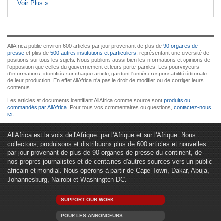
Voir Plus »
AllAfrica publie environ 600 articles par jour provenant de plus de
90 organes de
presse
et plus de
500 autres institutions et particuliers
, représentant une diversité de
positions sur tous les sujets. Nous publions aussi bien les informations et opinions de
l'opposition que celles du gouvernement et leurs porte-paroles. Les pourvoyeurs
d'informations, identifiés sur chaque article, gardent l'entière responsabilité éditoriale
de leur production. En effet AllAfrica n'a pas le droit de modifier ou de corriger leurs
contenus.
Les articles et documents identifiant AllAfrica comme source sont
produits ou
commandés par AllAfrica
. Pour tous vos commentaires ou questions,
contactez-nous
ici
.
AllAfrica est la voix de l'Afrique. par l'Afrique et sur l'Afrique. Nous
collectons, produisons et distribuons plus de 600 articles et nouvelles
par jour provenant de plus de 90 organes de presse du continent, de
nos propres journalistes et de centaines d'autres sources vers un public
africain et mondial. Nous opérons à partir de Cape Town, Dakar, Abuja,
Johannesburg, Nairobi et Washington DC.
SUPPORT OUR WORK
POUR LES ANNONCEURS