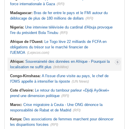
force internationale à Gaza
(RFI)
Madagascar:
Bras de fer entre le pays et le FMI autour du
déblocage de plus de 180 millions de dollars
(RFI)
Nigeria:
Une interview télévisée du cardinal d'Abuja provoque
l'ire du président Bola Tinubu
(RFI)
Afrique de l'Ouest:
Le Togo lève 22 milliards de FCFA en
obligations du trésor sur le marché financier de
l'UEMOA
(Lejecos.com)
Afrique:
Souveraineté des données en Afrique - Pourquoi la
localisation ne suffit plus
(InfoWire)
Congo-Kinshasa:
A l'issue d'une visite au pays, le chef de
l'OMS appelle à intensifier la riposte
(UN News)
Cote d'Ivoire:
Le retour du tambour parleur «Djidji Ayôkwé»
prend une dimension politique
(RFI)
Maroc:
Crise migratoire à Ceuta - Une ONG dénonce la
responsabilité de Rabat et de Madrid
(RFI)
Kenya:
Des associations de femmes marchent pour dénoncer
les disparitions forcées
(RFI)