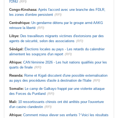
l'ONU
(RFI)
Congo-Kinshasa:
Après l'accord avec une branche des FDLR,
les zones d'ombre persistent
(RFI)
Centrafrique:
Un gendarme détenu par le groupe armé AAKG
retrouve la liberté
(RFI)
Libye:
Des travailleurs migrants victimes d'extorsions par des
agents de sécurité, selon des associations
(RFI)
Sénégal:
Élections locales au pays - Les retards du calendrier
alimentent les soupçons d'un report
(RFI)
Afrique:
CAN féminine 2026 - Les huit nations qualifiés pour les
quarts de finale
(RFI)
Rwanda:
Rome et Kigali discutent d'une possible externalisation
au pays des procédures d'asile à destination de l'Italie
(RFI)
Somalie:
Le camp de Galkayo frappé par une violente attaque
des Forces du Puntland
(RFI)
Mali:
10 ressortissants chinois ont été arrêtés pour l'ouverture
d'un casino clandestin
(RFI)
Afrique:
Comment mieux élever ses enfants ? Voici les résultats