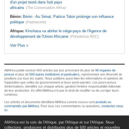
d'un projet testé dans huit pays
africains
(The Conversation Africa)
Bénin:
Bénin - Au Sénat, Patrice Talon prolonge son influence
politique
(Fratmat.info)
Afrique:
Kinshasa va abriter le siège-pays de l'Agence de
développement de l'Union Africaine
(Présidence RDC)
Voir Plus »
AllAfrica publie environ 600 articles par jour provenant de plus de
90 organes de
presse
et plus de
500 autres institutions et particuliers
, représentant une diversité de
positions sur tous les sujets. Nous publions aussi bien les informations et opinions de
l'opposition que celles du gouvernement et leurs porte-paroles. Les pourvoyeurs
d'informations, identifiés sur chaque article, gardent l'entière responsabilité éditoriale
de leur production. En effet AllAfrica n'a pas le droit de modifier ou de corriger leurs
contenus.
Les articles et documents identifiant AllAfrica comme source sont
produits ou
commandés par AllAfrica
. Pour tous vos commentaires ou questions,
contactez-nous
ici
.
AllAfrica est la voix de l'Afrique. par l'Afrique et sur l'Afrique. Nous
collectons, produisons et distribuons plus de 600 articles et nouvelles