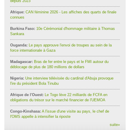
depuis 2023
Afrique:
CAN féminine 2026 - Les affiches des quarts de finale
connues
Burkina Faso:
10e Cérémonial d'hommage militaire à Thomas
Sankara
Ouganda:
Le pays approuve l'envoi de troupes au sein de la
force internationale à Gaza
Madagascar:
Bras de fer entre le pays et le FMI autour du
déblocage de plus de 180 millions de dollars
Nigeria:
Une interview télévisée du cardinal d'Abuja provoque
l'ire du président Bola Tinubu
Afrique de l'Ouest:
Le Togo lève 22 milliards de FCFA en
obligations du trésor sur le marché financier de l'UEMOA
Congo-Kinshasa:
A l'issue d'une visite au pays, le chef de
l'OMS appelle à intensifier la riposte
suite
»