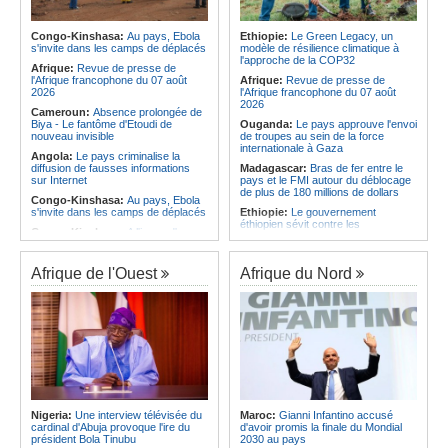
Afrique:
La LSF salue le lancement
corrige le Kabuscorp en match de
du premier ETF obligataire
préparation
souverain africain (USD) disponible
Congo-Kinshasa:
Au pays, Ebola
Ethiopie:
Le Green Legacy, un
Angola:
Des experts prélèvent des
en Europe
s'invite dans les camps de déplacés
modèle de résilience climatique à
échantillons pour identifier les
l'approche de la COP32
Afrique:
Promesse de la finale de la
victimes de l'accident de Cuanza-
Afrique:
Revue de presse de
Coupe du Monde 2030 au Maroc -
Sul
l'Afrique francophone du 07 août
Afrique:
Revue de presse de
Infantino marquera-t-il le but de son
2026
l'Afrique francophone du 07 août
maintien ?
2026
Cameroun:
Absence prolongée de
Biya - Le fantôme d'Etoudi de
Ouganda:
Le pays approuve l'envoi
nouveau invisible
de troupes au sein de la force
internationale à Gaza
Angola:
Le pays criminalise la
diffusion de fausses informations
Madagascar:
Bras de fer entre le
sur Internet
pays et le FMI autour du déblocage
de plus de 180 millions de dollars
Congo-Kinshasa:
Au pays, Ebola
s'invite dans les camps de déplacés
Ethiopie:
Le gouvernement
éthiopien sévit contre les
Congo-Kinshasa:
A l'issue d'une
fonctionnaires et les hommes
visite au pays, le chef de l'OMS
d'affaires corrompus
appelle à intensifier la riposte
Kenya:
Des associations de
Afrique de l'Ouest
Afrique du Nord
Congo-Kinshasa:
Transfert de 15
femmes marchent pour dénoncer
personnes vers l'AFC/M23
les disparitions forcées
Centrafrique:
Un réseau mondial
Afrique:
La CEA renforce les
de professionnels de la santé
capacités des parlementaires de
connectés par la télémédecine
l'Afrique de l'Est
Congo-Kinshasa:
Ebola au pays -
Congo-Kinshasa:
Après l'accord
Africa CDC mise sur les
avec une branche des FDLR, les
communautés
zones d'ombre persistent
Afrique Centrale:
L'explosion de la
Sud-Soudan:
Le pays à la croisée
demande de viande de brousse
des chemins, alerte l'ONU
Nigeria:
Une interview télévisée du
Maroc:
Gianni Infantino accusé
extermine la faune sauvage
cardinal d'Abuja provoque l'ire du
d'avoir promis la finale du Mondial
Rwanda:
Rome et Kigali discutent
président Bola Tinubu
2030 au pays
d'une possible externalisation au