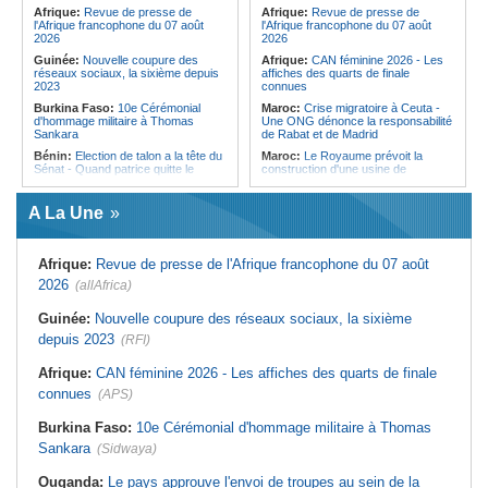
pays des procédures d'asile à
Afrique:
Revue de presse de
Afrique:
Revue de presse de
destination de l'Italie
l'Afrique francophone du 07 août
l'Afrique francophone du 07 août
2026
2026
Guinée:
Nouvelle coupure des
Afrique:
CAN féminine 2026 - Les
réseaux sociaux, la sixième depuis
affiches des quarts de finale
2023
connues
Burkina Faso:
10e Cérémonial
Maroc:
Crise migratoire à Ceuta -
d'hommage militaire à Thomas
Une ONG dénonce la responsabilité
Sankara
de Rabat et de Madrid
Bénin:
Election de talon a la tête du
Maroc:
Le Royaume prévoit la
Sénat - Quand patrice quitte le
construction d'une usine de
pouvoir sans partir !
valorisation énergétique des
déchets à Casablanca
Cameroun:
Absence prolongée de
A La Une
Biya - Le fantôme d'Etoudi de
Libye:
Des travailleurs migrants
nouveau invisible
victimes d'extorsions par des
agents de sécurité, selon des
Nigeria:
Une interview télévisée du
associations
Afrique:
Revue de presse de l'Afrique francophone du 07 août
cardinal d'Abuja provoque l'ire du
président Bola Tinubu
Afrique:
CAN féminine 2026 - Les
2026
(allAfrica)
huit nations qualifiés pour les quarts
Cote d'Ivoire:
Le retour du tambour
de finale
parleur «Djidji Ayôkwé» prend une
Guinée:
Nouvelle coupure des réseaux sociaux, la sixième
dimension politique
Afrique:
Promesse de la finale de la
depuis 2023
(RFI)
Coupe du Monde 2030 au Maroc -
Guinée:
Le président dissipe les
Infantino marquera-t-il le but de son
doutes concernant son état de
maintien ?
Afrique:
CAN féminine 2026 - Les affiches des quarts de finale
santé dans un message publié sur X
Afrique:
Partenariat Afrique-Monde
connues
(APS)
Afrique:
Etats généraux de
arabe - Des mesures adoptées pour
l'assurance pour tous - Le pacte de
relancer la coopération
rupture
Burkina Faso:
10e Cérémonial d'hommage militaire à Thomas
Tunisie:
45e édition du festival d'été
Sankara
(Sidwaya)
d'Ezzahra - Un come-back
inattendu, mais porteur d'espoir
Ouganda:
Le pays approuve l'envoi de troupes au sein de la