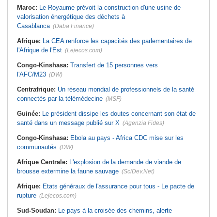
Maroc:
Le Royaume prévoit la construction d'une usine de
valorisation énergétique des déchets à
Casablanca
(Daba Finance)
Afrique:
La CEA renforce les capacités des parlementaires de
l'Afrique de l'Est
(Lejecos.com)
Congo-Kinshasa:
Transfert de 15 personnes vers
l'AFC/M23
(DW)
Centrafrique:
Un réseau mondial de professionnels de la santé
connectés par la télémédecine
(MSF)
Guinée:
Le président dissipe les doutes concernant son état de
santé dans un message publié sur X
(Agenzia Fides)
Congo-Kinshasa:
Ebola au pays - Africa CDC mise sur les
communautés
(DW)
Afrique Centrale:
L'explosion de la demande de viande de
brousse extermine la faune sauvage
(SciDev.Net)
Afrique:
Etats généraux de l'assurance pour tous - Le pacte de
rupture
(Lejecos.com)
Sud-Soudan:
Le pays à la croisée des chemins, alerte