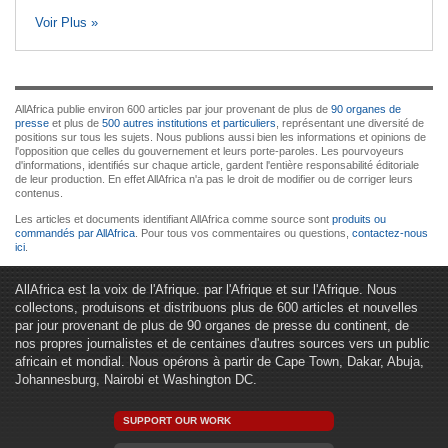
Voir Plus »
AllAfrica publie environ 600 articles par jour provenant de plus de
90 organes de
presse
et plus de
500 autres institutions et particuliers
, représentant une diversité de
positions sur tous les sujets. Nous publions aussi bien les informations et opinions de
l'opposition que celles du gouvernement et leurs porte-paroles. Les pourvoyeurs
d'informations, identifiés sur chaque article, gardent l'entière responsabilité éditoriale
de leur production. En effet AllAfrica n'a pas le droit de modifier ou de corriger leurs
contenus.
Les articles et documents identifiant AllAfrica comme source sont
produits ou
commandés par AllAfrica
. Pour tous vos commentaires ou questions,
contactez-nous
ici
.
AllAfrica est la voix de l'Afrique. par l'Afrique et sur l'Afrique. Nous
collectons, produisons et distribuons plus de 600 articles et nouvelles
par jour provenant de plus de 90 organes de presse du continent, de
nos propres journalistes et de centaines d'autres sources vers un public
africain et mondial. Nous opérons à partir de Cape Town, Dakar, Abuja,
Johannesburg, Nairobi et Washington DC.
SUPPORT OUR WORK