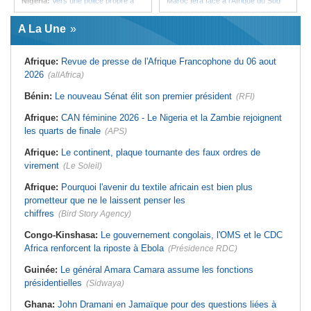
Nigeria:
Vers une police propre à
Maroc fera face à l'Afrique du Sud
chaque État pour endiguer les
en quarts
enlèvements
Afrique:
Sondage Afrobarometer
A La Une
Afrique de l'Ouest:
Souveraineté
2026 - Le continent, entre ouverture
vs préparation technique de l'ECO -
commerciale et défiance migratoire
Deux débats confondus
Tunisie:
La pollution industrielle
Afrique:
Revue de presse de l'Afrique Francophone du 06 aout
Afrique:
CAN féminine - La Côte
endémique à Radès oblige le
d'Ivoire affrontera l'Algérie et le
président à monter au créneau
2026
(allAfrica)
Maroc fera face à l'Afrique du Sud
Maroc:
Ceuta - Le pays assure
en quarts
avoir prévenu l'Espagne des risques
Bénin:
Le nouveau Sénat élit son premier président
(RFI)
Sénégal:
Ouverture du procès des
avant la crise migratoire
trois chroniqueurs proches du
Tunisie:
Vers un renforcement
Afrique:
CAN féminine 2026 - Le Nigeria et la Zambie rejoignent
Pastef pour offense au chef de l'État
stratégique du partenariat
les quarts de finale
(APS)
Mali:
La Cour suprême rejette la
économique et diplomatique
demande de libération du militant
Tunisie:
Marché parallèle - Plus de
Clément Dembélé
Afrique:
Le continent, plaque tournante des faux ordres de
32 000 fournitures scolaires saisies
Guinée:
Polémique autour des
au premier semestre
virement
(Le Soleil)
vacances du président Doumbouya
en Grèce - Opposition et citoyens
Afrique:
Pourquoi l'avenir du textile africain est bien plus
divisés
prometteur que ne le laissent penser les
chiffres
(Bird Story Agency)
Congo-Kinshasa:
Le gouvernement congolais, l'OMS et le CDC
Africa renforcent la riposte à Ebola
(Présidence RDC)
Guinée:
Le général Amara Camara assume les fonctions
présidentielles
(Sidwaya)
Ghana:
John Dramani en Jamaïque pour des questions liées à