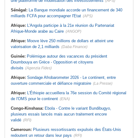
une plateforme de mobilisation des investissements
(APS)
Sénégal:
La Banque mondiale accorde un financement de 340
milliards FCFA pour accompagner l'Etat
(APS)
Afrique:
L'Angola participe à la 21e réunion du Partenariat
Afrique-Monde arabe au Caire
(ANGOP)
Afrique:
Moove lève 250 millions de dollars et atteint une
valorisation de 2,1 milliards
(Daba Finance)
Guinée:
Polémique autour des vacances du président
Doumbouya en Grèce - Opposition et citoyens
divisés
(Agenzia Fides)
Afrique:
Sondage Afrobarometer 2026 - Le continent, entre
ouverture commerciale et défiance migratoire
(La Presse)
Afrique:
L'Éthiopie accueillera la 76e session du Comité régional
de l'OMS pour le continent
(ENA)
Congo-Kinshasa:
Ebola - Contre le variant Bundibugyo,
plusieurs essais lancés mais aucun traitement encore
validé
(RFI)
Cameroun:
Plusieurs ressortissants expulsés des États-Unis
redoutent un retour dans leur pays
(RFI)