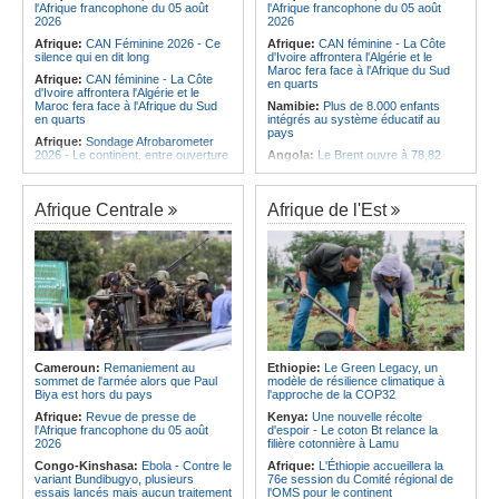
l'Afrique francophone du 05 août
l'Afrique francophone du 05 août
2026
2026
Afrique:
CAN Féminine 2026 - Ce
Afrique:
CAN féminine - La Côte
silence qui en dit long
d'Ivoire affrontera l'Algérie et le
Maroc fera face à l'Afrique du Sud
Afrique:
CAN féminine - La Côte
en quarts
d'Ivoire affrontera l'Algérie et le
Maroc fera face à l'Afrique du Sud
Namibie:
Plus de 8.000 enfants
en quarts
intégrés au système éducatif au
pays
Afrique:
Sondage Afrobarometer
2026 - Le continent, entre ouverture
Angola:
Le Brent ouvre à 78,82
commerciale et défiance migratoire
dollars le baril
Afrique:
L'Éthiopie accueillera la
Angola:
Une commission présente
76e session du Comité régional de
son plan d'intervention en cas de
Afrique Centrale
Afrique de l'Est
l'OMS pour le continent
catastrophe à Huambo
Afrique:
La chaîne Canal+ va
Angola:
L'IDF renforce l'application
diffuser l'ensemble des coupes
de la loi pour préserver la faune
d'Europe de football sur le continent
sauvage
Afrique:
Les soins de santé
Angola:
Les chasseurs angolais
passent aussi par les familles et les
préconisent la numérisation du
communautés
registre et des licences
Afrique:
Distinction des leaders
Angola:
Des coopératives de
africains et de la diaspora - Africa
pêche reçoivent des bateaux à
Next Awards veut célébrer
Soyo
Cameroun:
Remaniement au
Ethiopie:
Le Green Legacy, un
l'excellence africaine à Paris
sommet de l'armée alors que Paul
modèle de résilience climatique à
Afrique:
Plus de 150 Angolais
Biya est hors du pays
l'approche de la COP32
Afrique:
Plus de 150 Angolais
bénéficient de bourses d'études de
bénéficient de bourses d'études de
troisième cycle au Royaume-Uni
Afrique:
Revue de presse de
Kenya:
Une nouvelle récolte
troisième cycle au Royaume-Uni
l'Afrique francophone du 05 août
d'espoir - Le coton Bt relance la
2026
filière cotonnière à Lamu
Congo-Kinshasa:
Ebola - Contre le
Afrique:
L'Éthiopie accueillera la
variant Bundibugyo, plusieurs
76e session du Comité régional de
essais lancés mais aucun traitement
l'OMS pour le continent