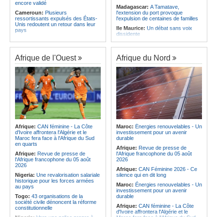
encore validé
Madagascar:
A Tamatave,
Cameroun:
Plusieurs
l'extension du port provoque
ressortissants expulsés des États-
l'expulsion de centaines de familles
Unis redoutent un retour dans leur
Ile Maurice:
Un débat sans voix
pays
dissidente
Congo-Kinshasa:
Un bateau avec
Ile Maurice:
Révision des frais de la
une suspicion d'Ebola intercepté
FSC - La crainte d'un coup de froid
avant son arrivée à Kinshasa
sur la compétitivité
Afrique de l'Ouest
Afrique du Nord
Cameroun:
Une campagne de
Ile Maurice:
Fayzal Ally Beegun
sensibilisation menée dans les
dénonce des interpellations «sans
aéroports contre le trafic d'espèces
dignité»
protégées
Ile Maurice:
Migration - Le pays
Congo-Kinshasa:
« L'épidémie
face au défi de la main-d'oeuvre de
d'Ebola ne montre aucun signe de
demain
ralentissement »
Ile Maurice:
Plus d'émissions,
Centrafrique:
Reprise des
moins d'eau, toujours accro aux
audiences criminelles après
fossiles - Le bilan climatique dans le
plusieurs mois de retard
rouge
Afrique:
CAN féminine - La Côte
Maroc:
Énergies renouvelables - Un
Congo-Kinshasa:
Où en est le
d'Ivoire affrontera l'Algérie et le
investissement pour un avenir
Ile Maurice:
Le pays et l'Arabie
projet d'échange de prisonniers
Maroc fera face à l'Afrique du Sud
durable
saoudite renforcent leur coopération
entre Kinshasa et l'AFC/M23?
en quarts
Afrique:
Revue de presse de
Centrafrique:
Incident au pays -
Afrique:
Revue de presse de
l'Afrique francophone du 05 août
Les FACA récupèrent des armes
l'Afrique francophone du 05 août
2026
2026
Afrique:
CAN Féminine 2026 - Ce
Nigeria:
Une revalorisation salariale
silence qui en dit long
historique pour les forces armées
Maroc:
Énergies renouvelables - Un
au pays
investissement pour un avenir
Togo:
43 organisations de la
durable
société civile dénoncent la réforme
Afrique:
CAN féminine - La Côte
constitutionnelle
d'Ivoire affrontera l'Algérie et le