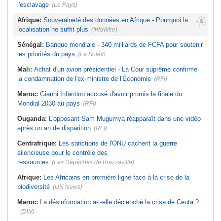
l'esclavage
(Le Pays)
Afrique:
Souveraineté des données en Afrique - Pourquoi la
localisation ne suffit plus
(InfoWire)
Sénégal:
Banque mondiale - 340 milliards de FCFA pour soutenir
les priorités du pays
(Le Soleil)
Mali:
Achat d'un avion présidentiel - La Cour suprême confirme
la condamnation de l'ex-ministre de l'Économie
(RFI)
Maroc:
Gianni Infantino accusé d'avoir promis la finale du
Mondial 2030 au pays
(RFI)
Ouganda:
L'opposant Sam Mugumya réapparaît dans une vidéo
après un an de disparition
(RFI)
Centrafrique:
Les sanctions de l'ONU cachent la guerre
silencieuse pour le contrôle des
ressources
(Les Dépêches de Brazzaville)
Afrique:
Les Africains en première ligne face à la crise de la
biodiversité
(UN News)
Maroc:
La désinformation a-t-elle déclenché la crise de Ceuta ?
(DW)