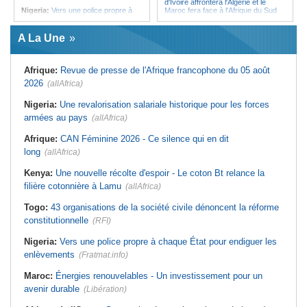
d'Ivoire affrontera l'Algérie et le
Nigeria:
Vers une police propre à
Maroc fera face à l'Afrique du Sud
chaque État pour endiguer les
en quarts
enlèvements
Afrique:
Sondage Afrobarometer
A La Une
Afrique de l'Ouest:
Souveraineté
2026 - Le continent, entre ouverture
vs préparation technique de l'ECO -
commerciale et défiance migratoire
Deux débats confondus
Tunisie:
La pollution industrielle
Afrique:
Revue de presse de l'Afrique francophone du 05 août
Afrique:
CAN féminine - La Côte
endémique à Radès oblige le
d'Ivoire affrontera l'Algérie et le
président à monter au créneau
2026
(allAfrica)
Maroc fera face à l'Afrique du Sud
Maroc:
Ceuta - Le pays assure
en quarts
avoir prévenu l'Espagne des risques
Nigeria:
Une revalorisation salariale historique pour les forces
Sénégal:
Ouverture du procès des
avant la crise migratoire
armées au pays
trois chroniqueurs proches du
(allAfrica)
Tunisie:
Vers un renforcement
Pastef pour offense au chef de l'État
stratégique du partenariat
Afrique:
CAN Féminine 2026 - Ce silence qui en dit
Mali:
La Cour suprême rejette la
économique et diplomatique
demande de libération du militant
long
(allAfrica)
Tunisie:
Marché parallèle - Plus de
Clément Dembélé
32 000 fournitures scolaires saisies
Guinée:
Polémique autour des
au premier semestre
Kenya:
Une nouvelle récolte d'espoir - Le coton Bt relance la
vacances du président Doumbouya
filière cotonnière à Lamu
en Grèce - Opposition et citoyens
(allAfrica)
divisés
Togo:
43 organisations de la société civile dénoncent la réforme
constitutionnelle
(RFI)
Nigeria:
Vers une police propre à chaque État pour endiguer les
enlèvements
(Fratmat.info)
Maroc:
Énergies renouvelables - Un investissement pour un
avenir durable
(Libération)