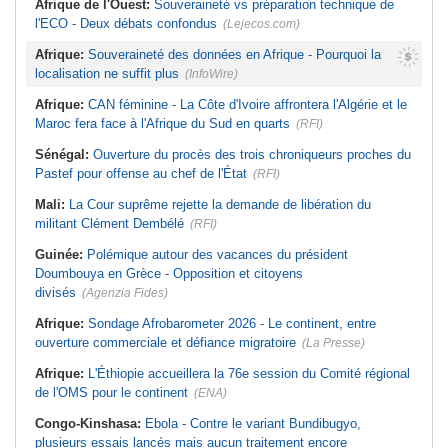
Afrique de l'Ouest:
Souveraineté vs préparation technique de
l'ECO - Deux débats confondus
(Lejecos.com)
Afrique:
Souveraineté des données en Afrique - Pourquoi la
localisation ne suffit plus
(InfoWire)
Afrique:
CAN féminine - La Côte d'Ivoire affrontera l'Algérie et le
Maroc fera face à l'Afrique du Sud en quarts
(RFI)
Sénégal:
Ouverture du procès des trois chroniqueurs proches du
Pastef pour offense au chef de l'État
(RFI)
Mali:
La Cour suprême rejette la demande de libération du
militant Clément Dembélé
(RFI)
Guinée:
Polémique autour des vacances du président
Doumbouya en Grèce - Opposition et citoyens
divisés
(Agenzia Fides)
Afrique:
Sondage Afrobarometer 2026 - Le continent, entre
ouverture commerciale et défiance migratoire
(La Presse)
Afrique:
L'Éthiopie accueillera la 76e session du Comité régional
de l'OMS pour le continent
(ENA)
Congo-Kinshasa:
Ebola - Contre le variant Bundibugyo,
plusieurs essais lancés mais aucun traitement encore