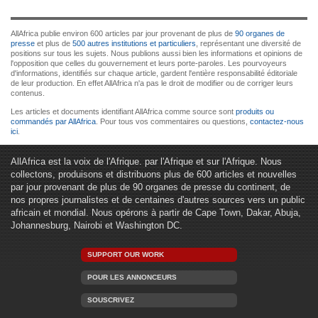
AllAfrica publie environ 600 articles par jour provenant de plus de
90 organes de
presse
et plus de
500 autres institutions et particuliers
, représentant une diversité de
positions sur tous les sujets. Nous publions aussi bien les informations et opinions de
l'opposition que celles du gouvernement et leurs porte-paroles. Les pourvoyeurs
d'informations, identifiés sur chaque article, gardent l'entière responsabilité éditoriale
de leur production. En effet AllAfrica n'a pas le droit de modifier ou de corriger leurs
contenus.
Les articles et documents identifiant AllAfrica comme source sont
produits ou
commandés par AllAfrica
. Pour tous vos commentaires ou questions,
contactez-nous
ici
.
AllAfrica est la voix de l'Afrique. par l'Afrique et sur l'Afrique. Nous
collectons, produisons et distribuons plus de 600 articles et nouvelles
par jour provenant de plus de 90 organes de presse du continent, de
nos propres journalistes et de centaines d'autres sources vers un public
africain et mondial. Nous opérons à partir de Cape Town, Dakar, Abuja,
Johannesburg, Nairobi et Washington DC.
SUPPORT OUR WORK
POUR LES ANNONCEURS
SOUSCRIVEZ