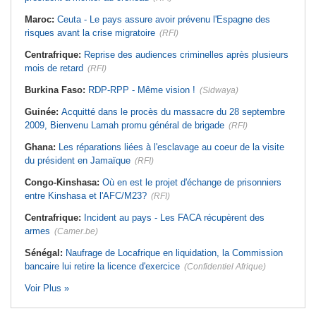
Maroc:
Ceuta - Le pays assure avoir prévenu l'Espagne des
risques avant la crise migratoire
(RFI)
Centrafrique:
Reprise des audiences criminelles après plusieurs
mois de retard
(RFI)
Burkina Faso:
RDP-RPP - Même vision !
(Sidwaya)
Guinée:
Acquitté dans le procès du massacre du 28 septembre
2009, Bienvenu Lamah promu général de brigade
(RFI)
Ghana:
Les réparations liées à l'esclavage au coeur de la visite
du président en Jamaïque
(RFI)
Congo-Kinshasa:
Où en est le projet d'échange de prisonniers
entre Kinshasa et l'AFC/M23?
(RFI)
Centrafrique:
Incident au pays - Les FACA récupèrent des
armes
(Camer.be)
Sénégal:
Naufrage de Locafrique en liquidation, la Commission
bancaire lui retire la licence d'exercice
(Confidentiel Afrique)
Voir Plus »