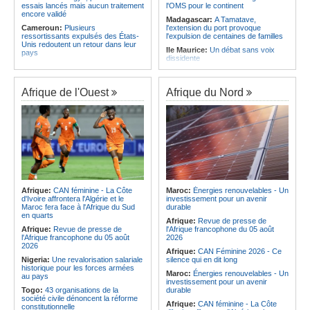
essais lancés mais aucun traitement
l'OMS pour le continent
encore validé
Madagascar:
A Tamatave,
Cameroun:
Plusieurs
l'extension du port provoque
ressortissants expulsés des États-
l'expulsion de centaines de familles
Unis redoutent un retour dans leur
Ile Maurice:
Un débat sans voix
pays
dissidente
Congo-Kinshasa:
Un bateau avec
Ile Maurice:
Révision des frais de la
une suspicion d'Ebola intercepté
FSC - La crainte d'un coup de froid
avant son arrivée à Kinshasa
sur la compétitivité
Afrique de l'Ouest
Afrique du Nord
Cameroun:
Une campagne de
Ile Maurice:
Fayzal Ally Beegun
sensibilisation menée dans les
dénonce des interpellations «sans
aéroports contre le trafic d'espèces
dignité»
protégées
Ile Maurice:
Migration - Le pays
Congo-Kinshasa:
« L'épidémie
face au défi de la main-d'oeuvre de
d'Ebola ne montre aucun signe de
demain
ralentissement »
Ile Maurice:
Plus d'émissions,
Centrafrique:
Reprise des
moins d'eau, toujours accro aux
audiences criminelles après
fossiles - Le bilan climatique dans le
plusieurs mois de retard
rouge
Afrique:
CAN féminine - La Côte
Maroc:
Énergies renouvelables - Un
Congo-Kinshasa:
Où en est le
d'Ivoire affrontera l'Algérie et le
investissement pour un avenir
Ile Maurice:
Le pays et l'Arabie
projet d'échange de prisonniers
Maroc fera face à l'Afrique du Sud
durable
saoudite renforcent leur coopération
entre Kinshasa et l'AFC/M23?
en quarts
Afrique:
Revue de presse de
Centrafrique:
Incident au pays -
Afrique:
Revue de presse de
l'Afrique francophone du 05 août
Les FACA récupèrent des armes
l'Afrique francophone du 05 août
2026
2026
Afrique:
CAN Féminine 2026 - Ce
Nigeria:
Une revalorisation salariale
silence qui en dit long
historique pour les forces armées
Maroc:
Énergies renouvelables - Un
au pays
investissement pour un avenir
Togo:
43 organisations de la
durable
société civile dénoncent la réforme
Afrique:
CAN féminine - La Côte
constitutionnelle