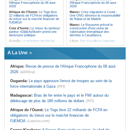
l'Afrique Francophone du 08 aout
l'Afrique Francophone du 08 aout
2026
2026
Afrique de l'Ouest:
Le Togo lève
Maroc:
Crise migratoire à Ceuta -
22 milliards de FCFA en obligations
Une ONG dénonce la responsabilité
du trésor sur le marché financier de
de Rabat et de Madrid
l'UEMOA
Maroc:
Le Royaume prévoit la
Cote d'Ivoire:
Le retour du tambour
construction d'une usine de
parleur «Djidji Ayôkwé» prend une
valorisation énergétique des
dimension politique
déchets à Casablanca
Guinée:
Le président dissipe les
Libye:
Des travailleurs migrants
doutes concernant son état de
victimes d'extorsions par des
santé dans un message publié sur X
agents de sécurité, selon des
associations
A La Une
Afrique:
Etats généraux de
l'assurance pour tous - Le pacte de
Afrique:
CAN féminine 2026 - Les
rupture
huit nations qualifiés pour les quarts
de finale
Afrique:
Revue de presse de l'Afrique Francophone du 08 aout
Sénégal:
Élections locales au pays
- Les retards du calendrier
Maroc:
Au-délà du communiqué -
2026
(allAfrica)
alimentent les soupçons d'un report
Ce que révèle le discours du
ministère de l'Intérieur sur la crise
Mali:
10 ressortissants chinois ont
Ouganda:
Le pays approuve l'envoi de troupes au sein de la
de Sebta
été arrêtés pour l'ouverture d'un
force internationale à Gaza
casino clandestin
(RFI)
Afrique:
AfroBasket U18 (F) - Le
Sénégal craque au 3e quart-temps
Burkina Faso:
Lutte contre la
et s'incline face à la Tunisie (44-43)
Madagascar:
Bras de fer entre le pays et le FMI autour du
mortalité maternelle - La SOGOB
forme les sages-femmes à la
Tunisie:
Basket - Eliminatoires
déblocage de plus de 180 millions de dollars
(RFI)
prévention de l'hémorragie du post-
mondial Qatar 2027 - Second tour -
partum
La quatrième fenêtre à Radès !
Afrique de l'Ouest:
Le Togo lève 22 milliards de FCFA en
Sénégal:
Ziguinchor - Plusieurs
Tunisie:
Diplomatie tunisienne -
obligations du trésor sur le marché financier de
têtes de bétail foudroyées par un
L'engagement sans faille de Kaïs
poste électrique
Saïed en faveur de la Palestine
l'UEMOA
(Lejecos.com)
scellé à Amman
Congo-Kinshasa:
A l'issue d'une visite au pays, le chef de