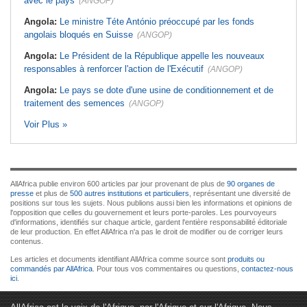
avec le pays
(ANGOP)
Angola:
Le ministre Téte António préoccupé par les fonds
angolais bloqués en Suisse
(ANGOP)
Angola:
Le Président de la République appelle les nouveaux
responsables à renforcer l'action de l'Exécutif
(ANGOP)
Angola:
Le pays se dote d'une usine de conditionnement et de
traitement des semences
(ANGOP)
Voir Plus »
AllAfrica publie environ 600 articles par jour provenant de plus de
90 organes de
presse
et plus de
500 autres institutions et particuliers
, représentant une diversité de
positions sur tous les sujets. Nous publions aussi bien les informations et opinions de
l'opposition que celles du gouvernement et leurs porte-paroles. Les pourvoyeurs
d'informations, identifiés sur chaque article, gardent l'entière responsabilité éditoriale
de leur production. En effet AllAfrica n'a pas le droit de modifier ou de corriger leurs
contenus.
Les articles et documents identifiant AllAfrica comme source sont
produits ou
commandés par AllAfrica
. Pour tous vos commentaires ou questions,
contactez-nous
ici
.