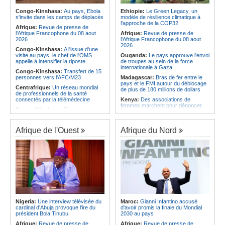
Afrique:
AfroBasket U18 (F) - Le
Angola:
Le pays criminalise la
Sénégal craque au 3e quart-temps
diffusion de fausses informations
Congo-Kinshasa:
Au pays, Ebola
Ethiopie:
Le Green Legacy, un
et s'incline face à la Tunisie (44-43)
sur Internet
s'invite dans les camps de déplacés
modèle de résilience climatique à
l'approche de la COP32
Afrique du Nord:
Santé - La
Afrique:
Revue de presse de
Afrique:
Revue de presse de
Tunisie troisième pays arabe et 49e
l'Afrique francophone du 07 août
l'Afrique Francophone du 08 aout
Afrique:
Revue de presse de
au monde
2026
2026
l'Afrique Francophone du 08 aout
2026
Congo-Kinshasa:
A l'issue d'une
visite au pays, le chef de l'OMS
Ouganda:
Le pays approuve l'envoi
appelle à intensifier la riposte
de troupes au sein de la force
internationale à Gaza
Congo-Kinshasa:
Transfert de 15
personnes vers l'AFC/M23
Madagascar:
Bras de fer entre le
pays et le FMI autour du déblocage
Centrafrique:
Un réseau mondial
de plus de 180 millions de dollars
de professionnels de la santé
connectés par la télémédecine
Kenya:
Des associations de
femmes marchent pour dénoncer
Congo-Kinshasa:
Ebola au pays -
les disparitions forcées
Africa CDC mise sur les
communautés
Afrique:
La CEA renforce les
capacités des parlementaires de
Afrique de l'Ouest
Afrique du Nord
Afrique Centrale:
L'explosion de la
l'Afrique de l'Est
demande de viande de brousse
extermine la faune sauvage
Congo-Kinshasa:
Après l'accord
avec une branche des FDLR, les
Congo-Kinshasa:
Après l'accord
zones d'ombre persistent
avec une branche des FDLR, les
zones d'ombre persistent
Sud-Soudan:
Le pays à la croisée
des chemins, alerte l'ONU
Centrafrique:
Un gendarme détenu
par le groupe armé AAKG retrouve
Rwanda:
Rome et Kigali discutent
la liberté
d'une possible externalisation au
pays des procédures d'asile à
Rwanda:
Rome et Kigali discutent
destination de l'Italie
Nigeria:
Une interview télévisée du
Maroc:
Gianni Infantino accusé
d'une possible externalisation au
cardinal d'Abuja provoque l'ire du
d'avoir promis la finale du Mondial
pays des procédures d'asile à
Somalie:
Le camp de Galkayo
président Bola Tinubu
2030 au pays
destination de l'Italie
frappé par une violente attaque des
Forces du Puntland
Afrique:
Revue de presse de
Afrique:
Revue de presse de