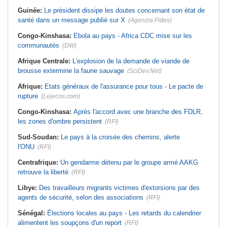
Guinée:
Le président dissipe les doutes concernant son état de
santé dans un message publié sur X
(Agenzia Fides)
Congo-Kinshasa:
Ebola au pays - Africa CDC mise sur les
communautés
(DW)
Afrique Centrale:
L'explosion de la demande de viande de
brousse extermine la faune sauvage
(SciDev.Net)
Afrique:
Etats généraux de l'assurance pour tous - Le pacte de
rupture
(Lejecos.com)
Congo-Kinshasa:
Après l'accord avec une branche des FDLR,
les zones d'ombre persistent
(RFI)
Sud-Soudan:
Le pays à la croisée des chemins, alerte
l'ONU
(RFI)
Centrafrique:
Un gendarme détenu par le groupe armé AAKG
retrouve la liberté
(RFI)
Libye:
Des travailleurs migrants victimes d'extorsions par des
agents de sécurité, selon des associations
(RFI)
Sénégal:
Élections locales au pays - Les retards du calendrier
alimentent les soupçons d'un report
(RFI)