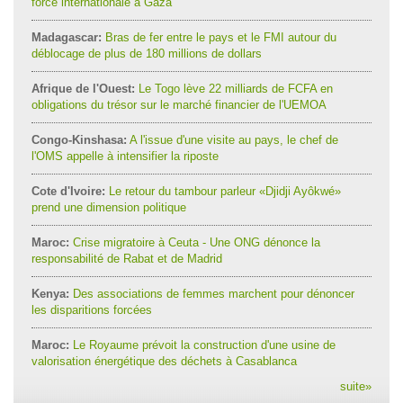
force internationale à Gaza
Madagascar:
Bras de fer entre le pays et le FMI autour du
déblocage de plus de 180 millions de dollars
Afrique de l'Ouest:
Le Togo lève 22 milliards de FCFA en
obligations du trésor sur le marché financier de l'UEMOA
Congo-Kinshasa:
A l'issue d'une visite au pays, le chef de
l'OMS appelle à intensifier la riposte
Cote d'Ivoire:
Le retour du tambour parleur «Djidji Ayôkwé»
prend une dimension politique
Maroc:
Crise migratoire à Ceuta - Une ONG dénonce la
responsabilité de Rabat et de Madrid
Kenya:
Des associations de femmes marchent pour dénoncer
les disparitions forcées
Maroc:
Le Royaume prévoit la construction d'une usine de
valorisation énergétique des déchets à Casablanca
suite
»