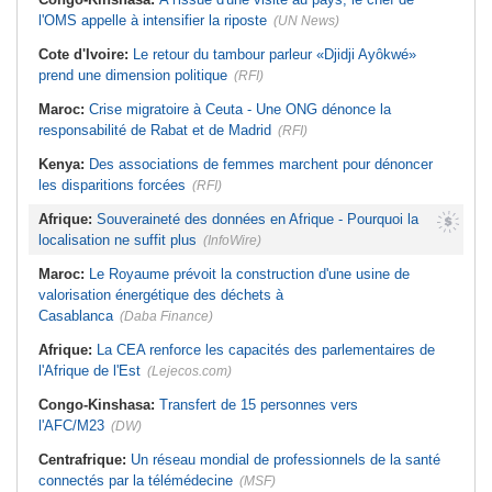
l'OMS appelle à intensifier la riposte
(UN News)
Cote d'Ivoire:
Le retour du tambour parleur «Djidji Ayôkwé»
prend une dimension politique
(RFI)
Maroc:
Crise migratoire à Ceuta - Une ONG dénonce la
responsabilité de Rabat et de Madrid
(RFI)
Kenya:
Des associations de femmes marchent pour dénoncer
les disparitions forcées
(RFI)
Afrique:
Souveraineté des données en Afrique - Pourquoi la
localisation ne suffit plus
(InfoWire)
Maroc:
Le Royaume prévoit la construction d'une usine de
valorisation énergétique des déchets à
Casablanca
(Daba Finance)
Afrique:
La CEA renforce les capacités des parlementaires de
l'Afrique de l'Est
(Lejecos.com)
Congo-Kinshasa:
Transfert de 15 personnes vers
l'AFC/M23
(DW)
Centrafrique:
Un réseau mondial de professionnels de la santé
connectés par la télémédecine
(MSF)