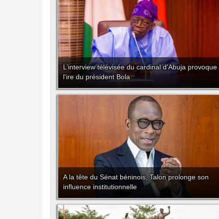
L’interview télévisée du cardinal d'Abuja provoque
l'ire du président Bola
A la tête du Sénat béninois, Talon prolonge son
influence institutionnelle