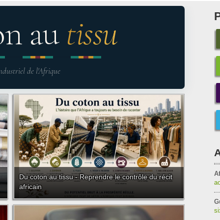
on au
tissu
ndustriel de l'Afrique
A
Af
Du coton au tissu - Reprendre le contrôle du récit
a
africain
G
s