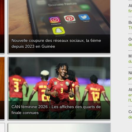
Af
fi
B
T
O
Nouvelle coupure des réseaux sociaux, la 6ème
de
depuis 2023 en Guinée
M
du
Ni
pr
Af
en
l
CAN féminine 2026 - Les affiches des quarts de
C
finale connues
de