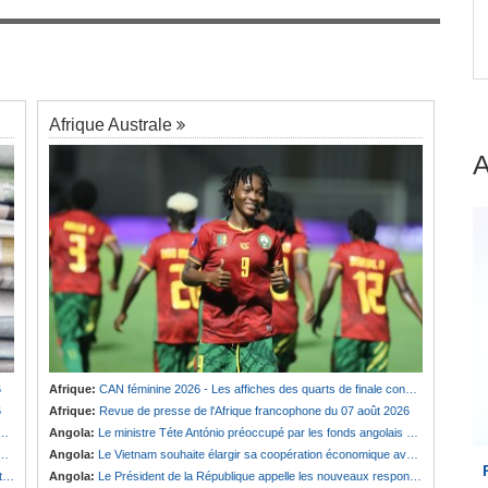
engage
Afrique:
Revue de presse de l'Afrique
7
francophone du 07 août 2026
Afrique Australe
6
Afrique:
CAN féminine 2026 - Les affiches des quarts de finale connues
6
Afrique:
Revue de presse de l'Afrique francophone du 07 août 2026
Angola:
Le ministre Téte António préoccupé par les fonds angolais bloqués en Suisse
Angola:
Le Vietnam souhaite élargir sa coopération économique avec le pays
e
Angola:
Le Président de la République appelle les nouveaux responsables à renforcer l'action de l'Exécutif