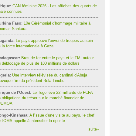
rique:
CAN féminine 2026 - Les affiches des quarts de
nale connues
urkina Faso:
10e Cérémonial d'hommage militaire à
homas Sankara
uganda:
Le pays approuve l'envoi de troupes au sein
 la force internationale à Gaza
adagascar:
Bras de fer entre le pays et le FMI autour
 déblocage de plus de 180 millions de dollars
geria:
Une interview télévisée du cardinal d'Abuja
ovoque l'ire du président Bola Tinubu
rique de l'Ouest:
Le Togo lève 22 milliards de FCFA
 obligations du trésor sur le marché financier de
'UEMOA
ongo-Kinshasa:
A l'issue d'une visite au pays, le chef
 l'OMS appelle à intensifier la riposte
suite
»