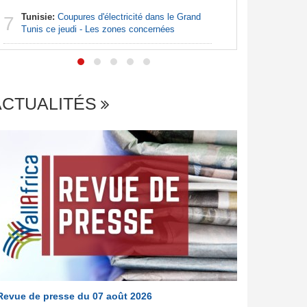
Tunisie:
Coupures d'électricité dans le Grand
Afrique:
7
7
Tunis ce jeudi - Les zones concernées
file en q
ACTUALITÉS
Revue de presse du 07 août 2026