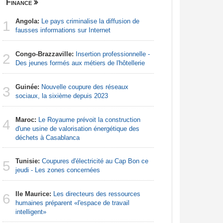
Finance
Nigeria
Angola:
Le pays criminalise la diffusion de
Afrique:
1
1
fausses informations sur Internet
francopho
Congo-Brazzaville:
Insertion professionnelle -
Nigeria:
2
2
Des jeunes formés aux métiers de l'hôtellerie
d'Abuja p
Guinée:
Nouvelle coupure des réseaux
Afrique:
3
3
sociaux, la sixième depuis 2023
Francoph
Maroc:
Le Royaume prévoit la construction
Nigeria:
4
4
d'une usine de valorisation énergétique des
naît de la
déchets à Casablanca
à travers 
Tunisie:
Coupures d'électricité au Cap Bon ce
Afrique:
5
5
jeudi - Les zones concernées
Zambie rej
Ile Maurice:
Les directeurs des ressources
Afrique:
6
6
humaines préparent «l'espace de travail
visent un 
intelligent»
Marocain