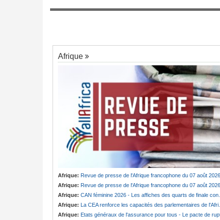
Cameroun:
Cabale ou vérité ? Badjeck 
7
ngée de Biya - Le
des poursuites en France et au pays
au invisible
Afrique
Afrique:
Revue de presse de l'Afrique francophone du 07 août 202
Afrique:
Revue de presse de l'Afrique francophone du 07 août 202
Afrique:
CAN féminine 2026 - Les affiches des quarts de finale connues
Afrique:
La CEA renforce les capacités des parlementaires de l'Afrique de l'Est
Afrique:
Etats généraux de l'assurance pour tous - Le pacte de ruptur