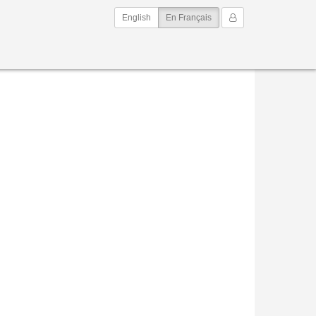
(current)
Mon Compte
English
En Français