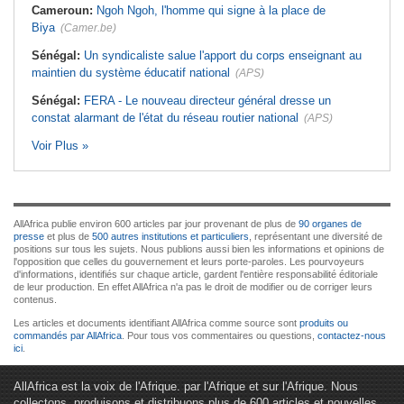
Cameroun:
Ngoh Ngoh, l'homme qui signe à la place de
Biya
(Camer.be)
Sénégal:
Un syndicaliste salue l'apport du corps enseignant au
maintien du système éducatif national
(APS)
Sénégal:
FERA - Le nouveau directeur général dresse un
constat alarmant de l'état du réseau routier national
(APS)
Voir Plus »
AllAfrica publie environ 600 articles par jour provenant de plus de
90 organes de
presse
et plus de
500 autres institutions et particuliers
, représentant une diversité de
positions sur tous les sujets. Nous publions aussi bien les informations et opinions de
l'opposition que celles du gouvernement et leurs porte-paroles. Les pourvoyeurs
d'informations, identifiés sur chaque article, gardent l'entière responsabilité éditoriale
de leur production. En effet AllAfrica n'a pas le droit de modifier ou de corriger leurs
contenus.
Les articles et documents identifiant AllAfrica comme source sont
produits ou
commandés par AllAfrica
. Pour tous vos commentaires ou questions,
contactez-nous
ici
.
AllAfrica est la voix de l'Afrique. par l'Afrique et sur l'Afrique. Nous
collectons, produisons et distribuons plus de 600 articles et nouvelles