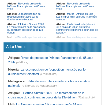
qui signe à la place de Biya
Afrique:
Revue de presse de
Afrique:
Revue de presse de
l'Afrique Francophone du 08 aout
l'Afrique Francophone du 08 aout
2026
2026
Nigeria:
La recomposition de
Afrique:
Maroc - Afrique du Sud -
l'opposition menacée par le
Les chiffres d'un quart de finale très
durcissement électoral
attendu
Afrique:
FT Africa Summit 2026 -
Afrique:
Élodie Nakkach (Maroc) -
Le renforcement de la croissance
« La finale de 2022, on l'utilise
du continent au coeur de la 13e
comme une expérience pour aller de
édition
l'avant »
Mali:
La Biennale sportive fait son
Afrique:
Les statistiques clés avant
retour après 36 ans d'interruption
le quart de finale entre la Côte
d'Ivoire et l'Algérie
Afrique de l'Ouest:
Marché
A La Une
financier régional - Un bon plant
Afrique:
Le Maroc et l'Afrique du
pour le secteur agricole
Sud se retrouvent quatre ans après
la finale
Sénégal:
FERA - La DG sortante
Afrique:
Revue de presse de l'Afrique Francophone du 08 aout
revendique un redressement
Afrique:
Côte d'Ivoire - Algérie, un
financier du fonds
duel de contrastes
2026
(allAfrica)
Sénégal:
Affaire d'actes contre
Afrique:
AfroBasket U18 - Le
nature - Le procureur du TGI de
Sénégal bat la Tunisie et prend le
Nigeria:
La recomposition de l'opposition menacée par le
Pikine-Guédiawaye interjette appel
quart
durcissement électoral
de l'ordonnance de non-lieu partiel et
(Fratmat.info)
Tunisie:
Enseignement supérieur -
de renvoi de plusieurs prévenus
Le pays lance son premier master
Madagascar:
Refondation - Silence radio sur la concertation
Sénégal:
FERA - Priorité à
interconnecté « One Health »
l'économie de la préservation,
nationale
(L'Express de Madagascar)
Tunisie:
La CCI de Tunis lance le
Cheikh Dieng décline sa vision
pôle « SPEEDUP » pour propulser
Sénégal:
Cheikh Dieng définit ses
les startups à l'international
Afrique:
FT Africa Summit 2026 - Le renforcement de la
axes prioritaires pour restructurer le
croissance du continent au coeur de la 13e édition
Fonds d'entretien routier autonome
(Fratmat.info)
Mali:
La Biennale sportive fait son retour après 36 ans