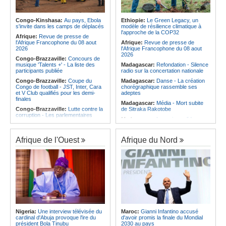
Afrique:
Les statistiques clés avant
Angola:
Le pays totalise six
le quart de finale entre la Côte
médailles au Championnat du
d'Ivoire et l'Algérie
monde de ju-jitsu
Congo-Kinshasa:
Au pays, Ebola
Ethiopie:
Le Green Legacy, un
Afrique:
Le Maroc et l'Afrique du
s'invite dans les camps de déplacés
modèle de résilience climatique à
Angola:
Le pays a achevé 89 % du
Sud se retrouvent quatre ans après
l'approche de la COP32
déminage des 911 zones minées
Afrique:
Revue de presse de
la finale
l'Afrique Francophone du 08 aout
Afrique:
Revue de presse de
Afrique:
Côte d'Ivoire - Algérie, un
2026
l'Afrique Francophone du 08 aout
duel de contrastes
2026
Congo-Brazzaville:
Concours de
musique 'Talents +' - La liste des
Madagascar:
Refondation - Silence
participants publiée
radio sur la concertation nationale
Congo-Brazzaville:
Coupe du
Madagascar:
Danse - La création
Congo de football - JST, Inter, Cara
chorégraphique rassemble ses
et V Club qualifiés pour les demi-
adeptes
finales
Madagascar:
Média - Mort subite
Congo-Brazzaville:
Lutte contre la
de Sitraka Rakotobe
corruption - Les parlementaires
Madagascar:
Les reins solides
sensibilisés
Madagascar:
Vol à la tire - Un
Congo-Brazzaville:
Santé publique
groupe de six femmes se retrouve
- Ollombo réceptionne son hôpital de
Afrique de l'Ouest
Afrique du Nord
en prison
référence
Madagascar:
Athlétisme - 100
Congo-Brazzaville:
Lutte contre
mètres - Junior Tsiravay et Zo
les épidémies - Les employés de la
Rakotonary co-champions
maison de retraite Kambissi en
formation
Madagascar:
Hasina
Rakotondramiara, Président du
Congo-Brazzaville:
Distinction -
Rouge - « Aucun retour
Darrel Ornelle Elion Assiana promue
d'investissement pour les petits
maître-assistant Cames
clubs »
Afrique:
Naomi Eto (Cameroun) - «
Madagascar:
Agroalimentaire - Les
Face au Nigeria, nous donnerons
Nigeria:
Une interview télévisée du
Maroc:
Gianni Infantino accusé
boissons locales conquièrent le
tout sur le terrain. »
cardinal d'Abuja provoque l'ire du
d'avoir promis la finale du Mondial
marché
président Bola Tinubu
2030 au pays
Cameroun:
Ngoh Ngoh, l'homme