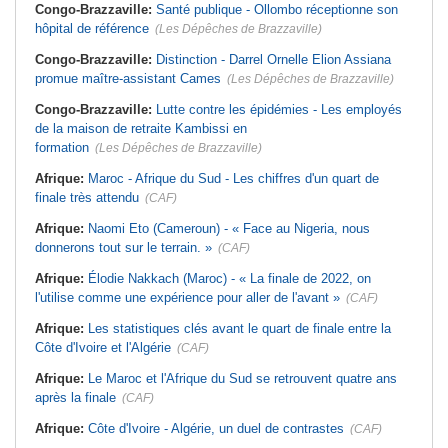
Congo-Brazzaville:
Santé publique - Ollombo réceptionne son
hôpital de référence
(Les Dépêches de Brazzaville)
Congo-Brazzaville:
Distinction - Darrel Ornelle Elion Assiana
promue maître-assistant Cames
(Les Dépêches de Brazzaville)
Congo-Brazzaville:
Lutte contre les épidémies - Les employés
de la maison de retraite Kambissi en
formation
(Les Dépêches de Brazzaville)
Afrique:
Maroc - Afrique du Sud - Les chiffres d'un quart de
finale très attendu
(CAF)
Afrique:
Naomi Eto (Cameroun) - « Face au Nigeria, nous
donnerons tout sur le terrain. »
(CAF)
Afrique:
Élodie Nakkach (Maroc) - « La finale de 2022, on
l'utilise comme une expérience pour aller de l'avant »
(CAF)
Afrique:
Les statistiques clés avant le quart de finale entre la
Côte d'Ivoire et l'Algérie
(CAF)
Afrique:
Le Maroc et l'Afrique du Sud se retrouvent quatre ans
après la finale
(CAF)
Afrique:
Côte d'Ivoire - Algérie, un duel de contrastes
(CAF)