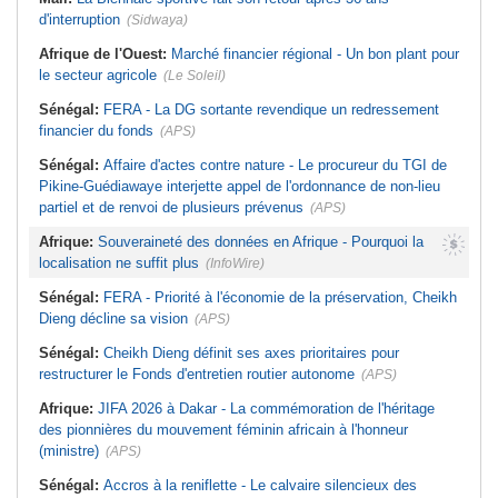
d'interruption
(Sidwaya)
Afrique de l'Ouest:
Marché financier régional - Un bon plant pour
le secteur agricole
(Le Soleil)
Sénégal:
FERA - La DG sortante revendique un redressement
financier du fonds
(APS)
Sénégal:
Affaire d'actes contre nature - Le procureur du TGI de
Pikine-Guédiawaye interjette appel de l'ordonnance de non-lieu
partiel et de renvoi de plusieurs prévenus
(APS)
Afrique:
Souveraineté des données en Afrique - Pourquoi la
localisation ne suffit plus
(InfoWire)
Sénégal:
FERA - Priorité à l'économie de la préservation, Cheikh
Dieng décline sa vision
(APS)
Sénégal:
Cheikh Dieng définit ses axes prioritaires pour
restructurer le Fonds d'entretien routier autonome
(APS)
Afrique:
JIFA 2026 à Dakar - La commémoration de l'héritage
des pionnières du mouvement féminin africain à l'honneur
(ministre)
(APS)
Sénégal:
Accros à la reniflette - Le calvaire silencieux des