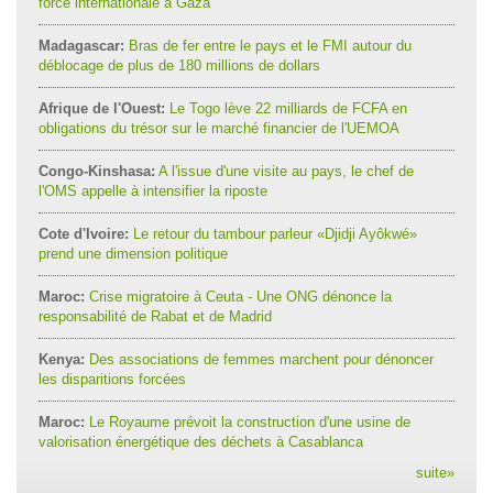
force internationale à Gaza
Madagascar:
Bras de fer entre le pays et le FMI autour du
déblocage de plus de 180 millions de dollars
Afrique de l'Ouest:
Le Togo lève 22 milliards de FCFA en
obligations du trésor sur le marché financier de l'UEMOA
Congo-Kinshasa:
A l'issue d'une visite au pays, le chef de
l'OMS appelle à intensifier la riposte
Cote d'Ivoire:
Le retour du tambour parleur «Djidji Ayôkwé»
prend une dimension politique
Maroc:
Crise migratoire à Ceuta - Une ONG dénonce la
responsabilité de Rabat et de Madrid
Kenya:
Des associations de femmes marchent pour dénoncer
les disparitions forcées
Maroc:
Le Royaume prévoit la construction d'une usine de
valorisation énergétique des déchets à Casablanca
suite
»