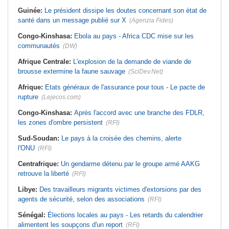
Guinée:
Le président dissipe les doutes concernant son état de
santé dans un message publié sur X
(Agenzia Fides)
Congo-Kinshasa:
Ebola au pays - Africa CDC mise sur les
communautés
(DW)
Afrique Centrale:
L'explosion de la demande de viande de
brousse extermine la faune sauvage
(SciDev.Net)
Afrique:
Etats généraux de l'assurance pour tous - Le pacte de
rupture
(Lejecos.com)
Congo-Kinshasa:
Après l'accord avec une branche des FDLR,
les zones d'ombre persistent
(RFI)
Sud-Soudan:
Le pays à la croisée des chemins, alerte
l'ONU
(RFI)
Centrafrique:
Un gendarme détenu par le groupe armé AAKG
retrouve la liberté
(RFI)
Libye:
Des travailleurs migrants victimes d'extorsions par des
agents de sécurité, selon des associations
(RFI)
Sénégal:
Élections locales au pays - Les retards du calendrier
alimentent les soupçons d'un report
(RFI)