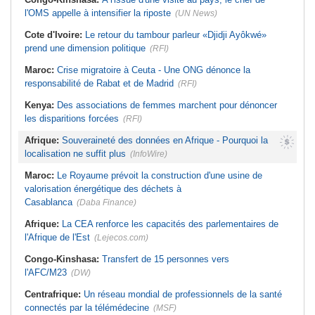
l'OMS appelle à intensifier la riposte
(UN News)
Cote d'Ivoire:
Le retour du tambour parleur «Djidji Ayôkwé»
prend une dimension politique
(RFI)
Maroc:
Crise migratoire à Ceuta - Une ONG dénonce la
responsabilité de Rabat et de Madrid
(RFI)
Kenya:
Des associations de femmes marchent pour dénoncer
les disparitions forcées
(RFI)
Afrique:
Souveraineté des données en Afrique - Pourquoi la
localisation ne suffit plus
(InfoWire)
Maroc:
Le Royaume prévoit la construction d'une usine de
valorisation énergétique des déchets à
Casablanca
(Daba Finance)
Afrique:
La CEA renforce les capacités des parlementaires de
l'Afrique de l'Est
(Lejecos.com)
Congo-Kinshasa:
Transfert de 15 personnes vers
l'AFC/M23
(DW)
Centrafrique:
Un réseau mondial de professionnels de la santé
connectés par la télémédecine
(MSF)