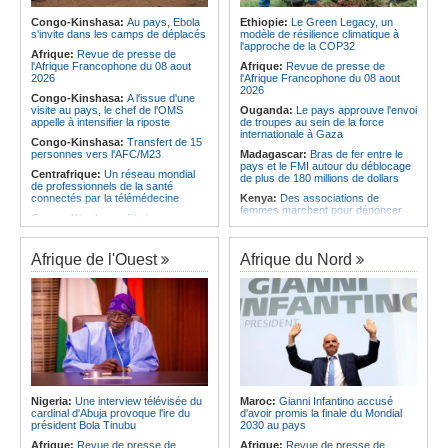
régimes juridiques les plus complets
Angola:
La nouvelle loi renforce la
du continent
protection des institutions contre les
Congo-Kinshasa:
Au pays, Ebola
Ethiopie:
Le Green Legacy, un
cyberattaques, selon Mário Oliveira
s'invite dans les camps de déplacés
modèle de résilience climatique à
Afrique:
AfroBasket U18 (F) - Le
l'approche de la COP32
Sénégal craque au 3e quart-temps
Angola:
Le pays criminalise la
Afrique:
Revue de presse de
et s'incline face à la Tunisie (44-43)
diffusion de fausses informations
l'Afrique Francophone du 08 aout
Afrique:
Revue de presse de
sur Internet
2026
l'Afrique Francophone du 08 aout
2026
Congo-Kinshasa:
A l'issue d'une
visite au pays, le chef de l'OMS
Ouganda:
Le pays approuve l'envoi
appelle à intensifier la riposte
de troupes au sein de la force
internationale à Gaza
Congo-Kinshasa:
Transfert de 15
personnes vers l'AFC/M23
Madagascar:
Bras de fer entre le
pays et le FMI autour du déblocage
Centrafrique:
Un réseau mondial
de plus de 180 millions de dollars
de professionnels de la santé
connectés par la télémédecine
Kenya:
Des associations de
femmes marchent pour dénoncer
Congo-Kinshasa:
Ebola au pays -
les disparitions forcées
Africa CDC mise sur les
communautés
Afrique:
La CEA renforce les
capacités des parlementaires de
Afrique de l'Ouest
Afrique du Nord
Afrique Centrale:
L'explosion de la
l'Afrique de l'Est
demande de viande de brousse
extermine la faune sauvage
Congo-Kinshasa:
Après l'accord
avec une branche des FDLR, les
Congo-Kinshasa:
Après l'accord
zones d'ombre persistent
avec une branche des FDLR, les
zones d'ombre persistent
Sud-Soudan:
Le pays à la croisée
des chemins, alerte l'ONU
Centrafrique:
Un gendarme détenu
par le groupe armé AAKG retrouve
Rwanda:
Rome et Kigali discutent
la liberté
d'une possible externalisation au
pays des procédures d'asile à
Rwanda:
Rome et Kigali discutent
destination de l'Italie
Nigeria:
Une interview télévisée du
Maroc:
Gianni Infantino accusé
d'une possible externalisation au
cardinal d'Abuja provoque l'ire du
d'avoir promis la finale du Mondial
pays des procédures d'asile à
Somalie:
Le camp de Galkayo
président Bola Tinubu
2030 au pays
destination de l'Italie
frappé par une violente attaque des
Forces du Puntland
Afrique:
Revue de presse de
Afrique:
Revue de presse de