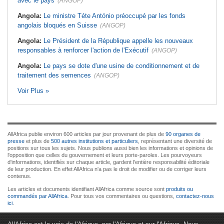
avec le pays
(ANGOP)
Angola:
Le ministre Téte António préoccupé par les fonds
angolais bloqués en Suisse
(ANGOP)
Angola:
Le Président de la République appelle les nouveaux
responsables à renforcer l'action de l'Exécutif
(ANGOP)
Angola:
Le pays se dote d'une usine de conditionnement et de
traitement des semences
(ANGOP)
Voir Plus »
AllAfrica publie environ 600 articles par jour provenant de plus de
90 organes de
presse
et plus de
500 autres institutions et particuliers
, représentant une diversité de
positions sur tous les sujets. Nous publions aussi bien les informations et opinions de
l'opposition que celles du gouvernement et leurs porte-paroles. Les pourvoyeurs
d'informations, identifiés sur chaque article, gardent l'entière responsabilité éditoriale
de leur production. En effet AllAfrica n'a pas le droit de modifier ou de corriger leurs
contenus.
Les articles et documents identifiant AllAfrica comme source sont
produits ou
commandés par AllAfrica
. Pour tous vos commentaires ou questions,
contactez-nous
ici
.