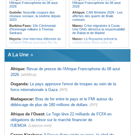
l'Afrique Francophone du 08 aout
l'Afrique Francophone du 08 aout
2026
2026
Guinée:
Nouvelle coupure des
Afrique:
CAN féminine 2026 - Les
réseaux sociaux, la sixième depuis
affiches des quarts de finale
2023
connues
Burkina Faso:
10e Cérémonial
Maroc:
Crise migratoire à Ceuta -
d'hommage militaire à Thomas
Une ONG dénonce la responsabilité
Sankara
de Rabat et de Madrid
Nigeria:
Une interview télévisée du
Maroc:
Le Royaume prévoit la
cardinal d'Abuja provoque l'ire du
construction d'une usine de
président Bola Tinubu
valorisation énergétique des
déchets à Casablanca
Afrique de l'Ouest:
Le Togo lève
A La Une
22 milliards de FCFA en obligations
Libye:
Des travailleurs migrants
du trésor sur le marché financier de
victimes d'extorsions par des
l'UEMOA
agents de sécurité, selon des
associations
Afrique:
Revue de presse de l'Afrique Francophone du 08 aout
Cote d'Ivoire:
Le retour du tambour
parleur «Djidji Ayôkwé» prend une
Afrique:
CAN féminine 2026 - Les
2026
(allAfrica)
dimension politique
huit nations qualifiés pour les quarts
de finale
Guinée:
Le président dissipe les
Ouganda:
Le pays approuve l'envoi de troupes au sein de la
doutes concernant son état de
Afrique:
Revue de presse de
force internationale à Gaza
santé dans un message publié sur X
(RFI)
l'Afrique francophone du 07 août
2026
Afrique:
Etats généraux de
Madagascar:
Bras de fer entre le pays et le FMI autour du
l'assurance pour tous - Le pacte de
Maroc:
Au-délà du communiqué -
rupture
Ce que révèle le discours du
déblocage de plus de 180 millions de dollars
(RFI)
ministère de l'Intérieur sur la crise
Sénégal:
Élections locales au pays
de Sebta
- Les retards du calendrier
Afrique de l'Ouest:
Le Togo lève 22 milliards de FCFA en
alimentent les soupçons d'un report
Afrique:
AfroBasket U18 (F) - Le
obligations du trésor sur le marché financier de
Sénégal craque au 3e quart-temps
et s'incline face à la Tunisie (44-43)
l'UEMOA
(Lejecos.com)
Congo-Kinshasa:
A l'issue d'une visite au pays, le chef de