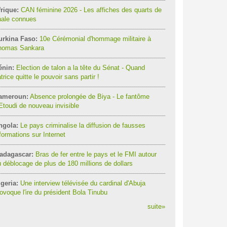
rique:
CAN féminine 2026 - Les affiches des quarts de
nale connues
urkina Faso:
10e Cérémonial d'hommage militaire à
homas Sankara
énin:
Election de talon a la tête du Sénat - Quand
trice quitte le pouvoir sans partir !
ameroun:
Absence prolongée de Biya - Le fantôme
Etoudi de nouveau invisible
ngola:
Le pays criminalise la diffusion de fausses
formations sur Internet
adagascar:
Bras de fer entre le pays et le FMI autour
 déblocage de plus de 180 millions de dollars
geria:
Une interview télévisée du cardinal d'Abuja
ovoque l'ire du président Bola Tinubu
suite
»