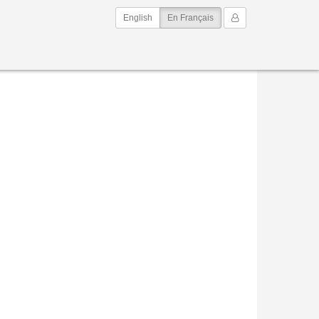
(current)
Mon Compte
English
En Français