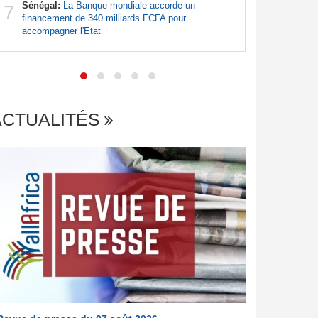
Sénégal:
La Banque mondiale accorde un
7
Nigeria:
financement de 340 milliards FCFA pour
7
de lever 5
accompagner l'Etat
introduct
ACTUALITÉS