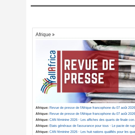
onial d'hommage
Ile Maurice:
La COI renforce la coopérat
a
7
régionale contre les trafics
Afrique
Afrique:
Revue de presse de l'Afrique francophone du 07 août 202
Afrique:
Revue de presse de l'Afrique francophone du 07 août 202
Afrique:
CAN féminine 2026 - Les affiches des quarts de finale connues
Afrique:
Etats généraux de l'assurance pour tous - Le pacte de ruptur
Afrique:
CAN féminine 2026 - Les huit nations qualifiés pour les quarts de finale