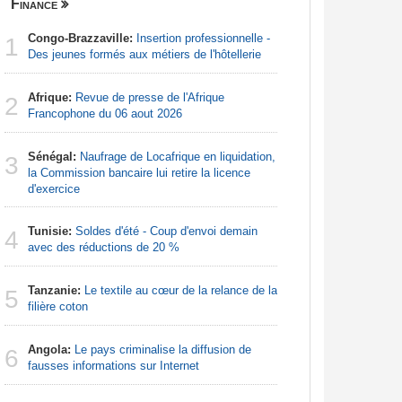
Finance
Nigeria
Congo-Brazzaville:
Insertion professionnelle -
Afrique:
1
1
Des jeunes formés aux métiers de l'hôtellerie
Francoph
Afrique:
Revue de presse de l'Afrique
Afrique:
2
2
Francophone du 06 aout 2026
francopho
Sénégal:
Naufrage de Locafrique en liquidation,
Afrique:
3
3
la Commission bancaire lui retire la licence
Zambie rej
d'exercice
Nigeria:
4
Tunisie:
Soldes d'été - Coup d'envoi demain
d'Abuja p
4
avec des réductions de 20 %
Nigeria:
5
Tanzanie:
Le textile au cœur de la relance de la
tensions 
5
filière coton
déclarati
Angola:
Le pays criminalise la diffusion de
Afrique:
6
6
fausses informations sur Internet
visent un 
Marocain