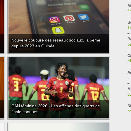
Af
fi
B
T
B
Nouvelle coupure des réseaux sociaux, la 6ème
pa
depuis 2023 en Guinée
C
d'
A
in
M
du
CAN féminine 2026 - Les affiches des quarts de
Ni
pr
finale connues