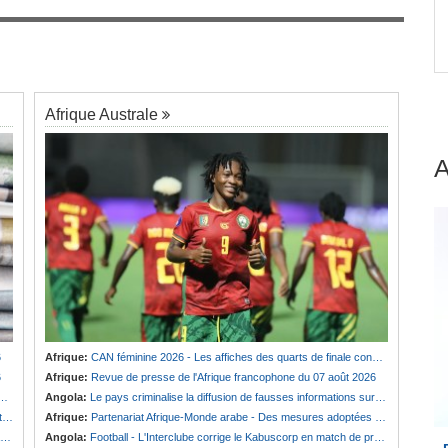
Bénin:
Le nouveau Sénat élit son premier
7
ion
président
Afrique Australe
6
Afrique:
CAN féminine 2026 - Les affiches des quarts de finale connues
6
Afrique:
Revue de presse de l'Afrique francophone du 07 août 2026
Angola:
Le pays criminalise la diffusion de fausses informations sur Internet
e
Afrique:
Partenariat Afrique-Monde arabe - Des mesures adoptées pour relancer la coopération
Angola:
Football - L'Interclube corrige le Kabuscorp en match de préparation