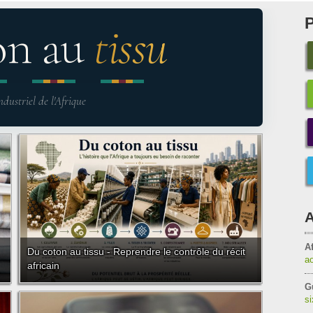
on au
tissu
ndustriel de l'Afrique
A
Af
Du coton au tissu - Reprendre le contrôle du récit
a
africain
G
s