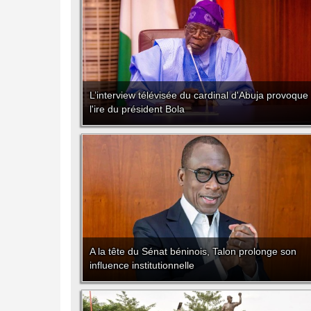
L’interview télévisée du cardinal d'Abuja provoque
l'ire du président Bola
A la tête du Sénat béninois, Talon prolonge son
influence institutionnelle